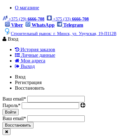
О магазине
+375 (29)
6666-708
+375 (33)
6666-708
Viber
WhatsApp
Telegram
Строительный рынок: г. Минск, ул. Уручская, 19-П112В
Вход
История заказов
Личные данные
Мои адреса
Выход
Вход
Регистрация
Восстановить
Ваш email
*
Пароль
*
Войти
Ваш email
*
Воcстановить