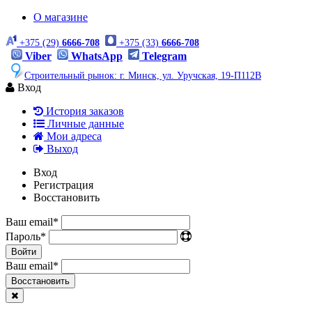
О магазине
+375 (29)
6666-708
+375 (33)
6666-708
Viber
WhatsApp
Telegram
Строительный рынок: г. Минск, ул. Уручская, 19-П112В
Вход
История заказов
Личные данные
Мои адреса
Выход
Вход
Регистрация
Восстановить
Ваш email
*
Пароль
*
Войти
Ваш email
*
Воcстановить