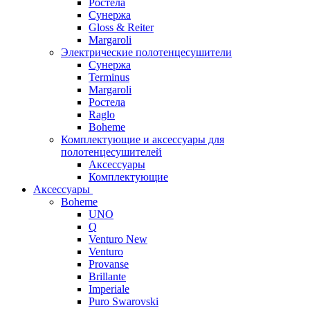
Ростела
Сунержа
Gloss & Reiter
Margaroli
Электрические полотенцесушители
Сунержа
Terminus
Margaroli
Ростела
Raglo
Boheme
Комплектующие и аксессуары для
полотенцесушителей
Аксессуары
Комплектующие
Аксессуары
Boheme
UNO
Q
Venturo New
Venturo
Provanse
Brillante
Imperiale
Puro Swarovski