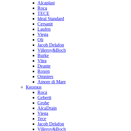
Alcaplast
Roca
TECE
Ideal Standard
Cersanit
Laufen
Viega
Oli
Jacob Delafon
Villeroy&Boch
Burke
Vitra
Deante
Roxen
Omnires
Amore di Mare
Кнопки
Roca
Geberit
Grohe
AlcaDrain
Viega
Tece
Jacob Delafon
Villeroy&Boch