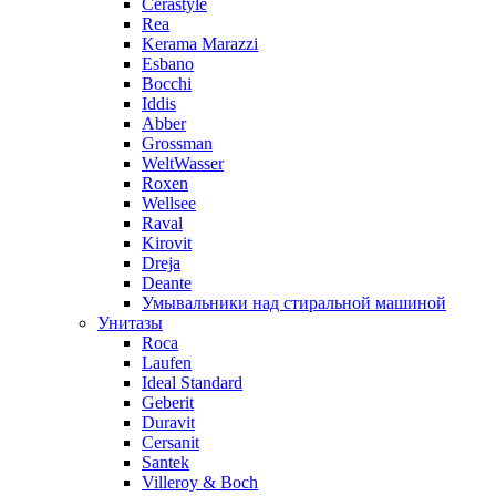
Cerastyle
Rea
Kerama Marazzi
Esbano
Bocchi
Iddis
Abber
Grossman
WeltWasser
Roxen
Wellsee
Raval
Kirovit
Dreja
Deante
Умывальники над стиральной машиной
Унитазы
Roca
Laufen
Ideal Standard
Geberit
Duravit
Cersanit
Santek
Villeroy & Boch