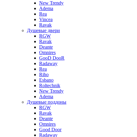
New Trendy
Adema
Rea
Vincea
Ravak
Душевые двери
RGW
Ravak
Deante
Omnires
GooD DooR
Radaway
Rea
Riho
Esbano
Roltechnik
New Trendy
Adema
Душевые поддоны
RGW
Ravak
Deante
Omnires
Good Door
Radaway