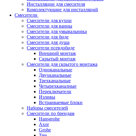
Инсталляции для смесителя
Комплектующие для инсталляций
Смесители
Смесители для кухни
Смесители для ванны
Смесители для умывальника
Смесители для биде
Смесители для душа
Смесители псевдобиде
Внешний монтаж
Скрытый монтаж
Смесители для скрытого монтажа
Одноканальные
Двухканальные
Трехканальные
Четырехканалные
Переключатели
Изливы
Встраиваемые блоки
Наборы смесителей
Смесители по брендам
Hansgrohe
Axor
Grohe
Tres