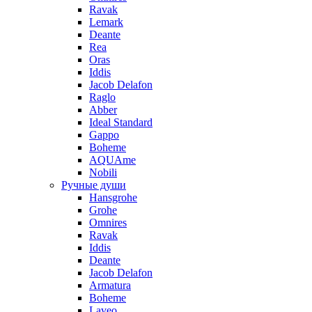
Ravak
Lemark
Deante
Rea
Oras
Iddis
Jacob Delafon
Raglo
Abber
Ideal Standard
Gappo
Boheme
AQUAme
Nobili
Ручные души
Hansgrohe
Grohe
Omnires
Ravak
Iddis
Deante
Jacob Delafon
Armatura
Boheme
Laveo