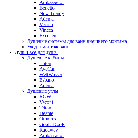
Ambassador
Benetto
New Trendy
Adema
Veconi
Vincea
Excellent
Душевые системы для ванн внешнего монтажа
Уход и монтаж ванн
Душ и все для душа
Душевые кабины
Triton
AvaCan
WeltWasser
Esbano
Adema
Душевые углы
RGW
Veconi
Triton
Deante
Omnires
GooD DooR
Radaway
Ambassador