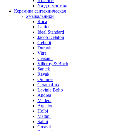
Шланги
Уход и монтаж
Керамика сантехническая
Умывальники
Roca
Laufen
Ideal Standard
Jacob Delafon
Geberit
Duravit
Vitra
Cersanit
Villeroy & Boch
Santek
Ravak
Omnires
CeramaLux
Lavinia Boho
Andrea
Madera
Aquaton
Holbi
Mattini
Salini
Creavit