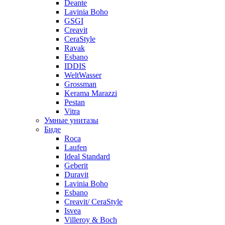
Deante
Lavinia Boho
GSGI
Creavit
CeraStyle
Ravak
Esbano
IDDIS
WeltWasser
Grossman
Kerama Marazzi
Pestan
Vitra
Умные унитазы
Биде
Roca
Laufen
Ideal Standard
Geberit
Duravit
Lavinia Boho
Esbano
Creavit/ CeraStyle
Isvea
Villeroy & Boch