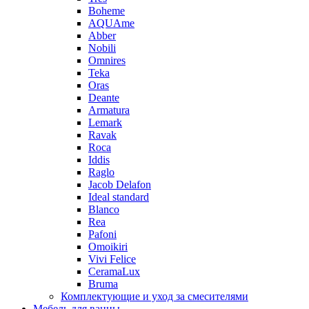
Boheme
AQUAme
Abber
Nobili
Omnires
Teka
Oras
Deante
Armatura
Lemark
Ravak
Roca
Iddis
Raglo
Jacob Delafon
Ideal standard
Blanco
Rea
Pafoni
Omoikiri
Vivi Felice
CeramaLux
Bruma
Комплектующие и уход за смесителями
Мебель для ванны