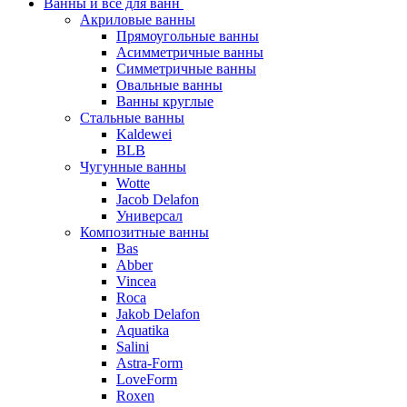
Ванны и все для ванн
Акриловые ванны
Прямоугольные ванны
Асимметричные ванны
Симметричные ванны
Овальные ванны
Ванны круглые
Стальные ванны
Kaldewei
BLB
Чугунные ванны
Wotte
Jacob Delafon
Универсал
Композитные ванны
Bas
Abber
Vincea
Roca
Jakob Delafon
Aquatika
Salini
Astra-Form
LoveForm
Roxen