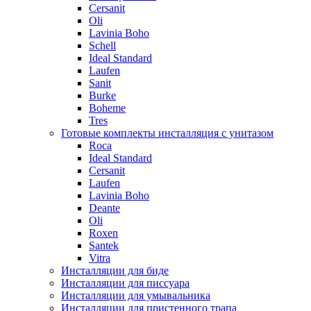
Cersanit
Oli
Lavinia Boho
Schell
Ideal Standard
Laufen
Sanit
Burke
Boheme
Tres
Готовые комплекты инсталляция с унитазом
Roca
Ideal Standard
Cersanit
Laufen
Lavinia Boho
Deante
Oli
Roxen
Santek
Vitra
Инсталляции для биде
Инсталляции для писсуара
Инсталляции для умывальника
Инсталляции для пристенного трапа