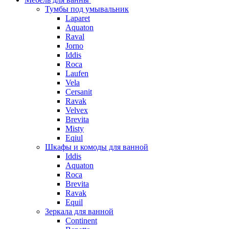
Тумбы под умывальник
Laparet
Aquaton
Raval
Jorno
Iddis
Roca
Laufen
Vela
Cersanit
Ravak
Velvex
Brevita
Misty
Eqiul
Шкафы и комоды для ванной
Iddis
Aquaton
Roca
Brevita
Ravak
Equil
Зеркала для ванной
Continent