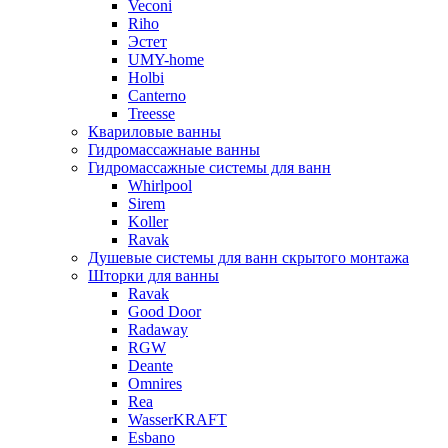
Veconi
Riho
Эстет
UMY-home
Holbi
Canterno
Treesse
Квариловые ванны
Гидромассажнаые ванны
Гидромассажные системы для ванн
Whirlpool
Sirem
Koller
Ravak
Душевые системы для ванн скрытого монтажа
Шторки для ванны
Ravak
Good Door
Radaway
RGW
Deante
Omnires
Rea
WasserKRAFT
Esbano