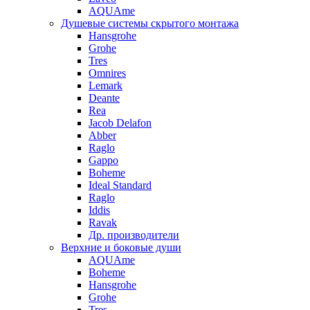
AQUAme
Душевые системы скрытого монтажа
Hansgrohe
Grohe
Tres
Omnires
Lemark
Deante
Rea
Jacob Delafon
Abber
Raglo
Gappo
Boheme
Ideal Standard
Raglo
Iddis
Ravak
Др. производители
Верхние и боковые души
AQUAme
Boheme
Hansgrohe
Grohe
Tres