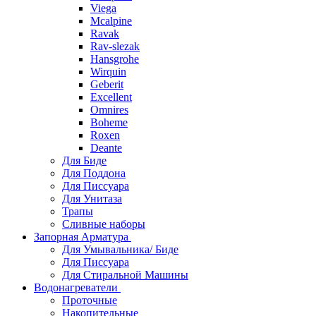
Viega
Mcalpine
Ravak
Rav-slezak
Hansgrohe
Wirquin
Geberit
Excellent
Omnires
Boheme
Roxen
Deante
Для Биде
Для Поддона
Для Писсуара
Для Унитаза
Трапы
Сливные наборы
Запорная Арматура
Для Умывальника/ Биде
Для Писсуара
Для Стиральной Машины
Водонагреватели
Проточные
Накопительные