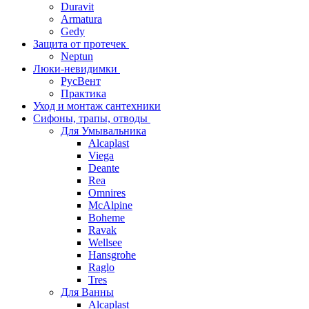
Duravit
Armatura
Gedy
Защита от протечек
Neptun
Люки-невидимки
РусВент
Практика
Уход и монтаж сантехники
Сифоны, трапы, отводы
Для Умывальника
Alcaplast
Viega
Deante
Rea
Omnires
McAlpine
Boheme
Ravak
Wellsee
Hansgrohe
Raglo
Tres
Для Ванны
Alcaplast