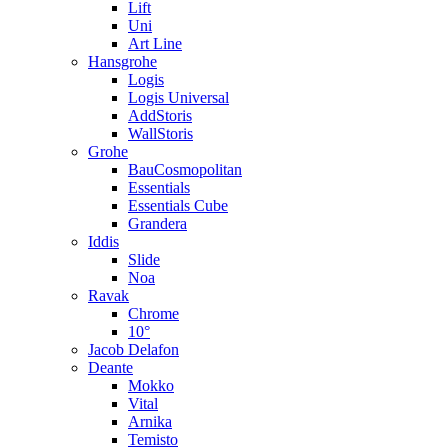
Lift
Uni
Art Line
Hansgrohe
Logis
Logis Universal
AddStoris
WallStoris
Grohe
BauCosmopolitan
Essentials
Essentials Cube
Grandera
Iddis
Slide
Noa
Ravak
Chrome
10°
Jacob Delafon
Deante
Mokko
Vital
Arnika
Temisto