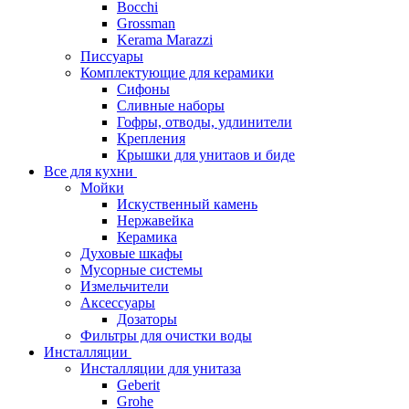
Bocchi
Grossman
Kerama Marazzi
Писсуары
Комплектующие для керамики
Сифоны
Сливные наборы
Гофры, отводы, удлинители
Крепления
Крышки для унитаов и биде
Все для кухни
Мойки
Искуственный камень
Нержавейка
Керамика
Духовые шкафы
Мусорные системы
Измельчители
Аксессуары
Дозаторы
Фильтры для очистки воды
Инсталляции
Инсталляции для унитаза
Geberit
Grohe