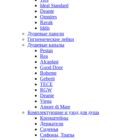
Ideal Standard
Deante
Omnires
Ravak
Iddis
Душевые панели
Гигиенические лейки
Душевые каналы
Pestan
Rea
Alcaplast
Good Door
Boheme
Geberit
TECE
RGW
Deante
Viega
Amore di Mare
Комплектующие и уход для душа
Кронштейны
Держатели
Сиденья
Сифоны, Трапы