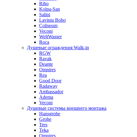
Riho
Kolpa-San
Salini
Lavinia Boho
Coliseum
Veconi
WeltWasser
Roca
Душевые ограждения Walk-in
RGW
Ravak
Deante
Omnires
Rea
Good Door
Radaway
Ambassador
Adema
Veconi
Душевые системы внешнего монтажа
Hansgrohe
Grohe
Tres
Teka
Omnires