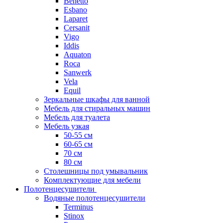
Benetto
Esbano
Laparet
Cersanit
Vigo
Iddis
Aquaton
Roca
Sanwerk
Vela
Equil
Зеркальные шкафы для ванной
Мебель для стиральных машин
Мебель для туалета
Мебель узкая
50-55 см
60-65 см
70 см
80 см
Столешницы под умывальник
Комплектующие для мебели
Полотенцесушители
Водяные полотенцесушители
Terminus
Stinox