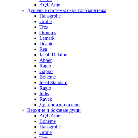
AQUAme
Душевые системы скрытого монтажа
Hansgrohe
Grohe
Tres
Omnires
Lemark
Deante
Rea
Jacob Delafon
Abber
Raglo
Gappo
Boheme
Ideal Standard
Raglo
Iddis
Ravak
Др. производители
Верхние и боковые души
AQUAme
Boheme
Hansgrohe
Grohe
Tres