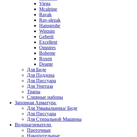
Viega
Mcalpine
Ravak
Rav-slezak
Hansgrohe
Wirquin
Geberit
Excellent
Omnires
Boheme
Roxen
Deante
Для Биде
Для Поддона
Для Писсуара
Для Унитаза
Трапы
Сливные наборы
Запорная Арматура
Для Умывальника/ Биде
Для Писсуара
Для Стиральной Машины
Водонагреватели
Проточные
Накопительные