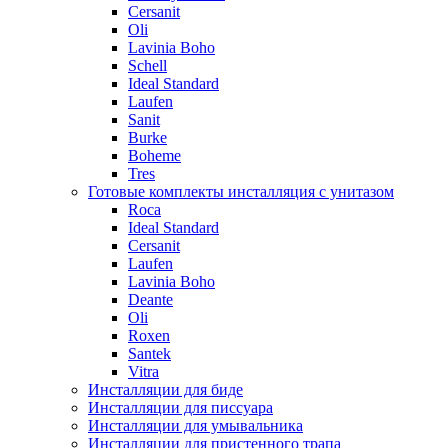
Cersanit
Oli
Lavinia Boho
Schell
Ideal Standard
Laufen
Sanit
Burke
Boheme
Tres
Готовые комплекты инсталляция с унитазом
Roca
Ideal Standard
Cersanit
Laufen
Lavinia Boho
Deante
Oli
Roxen
Santek
Vitra
Инсталляции для биде
Инсталляции для писсуара
Инсталляции для умывальника
Инсталляции для пристенного трапа