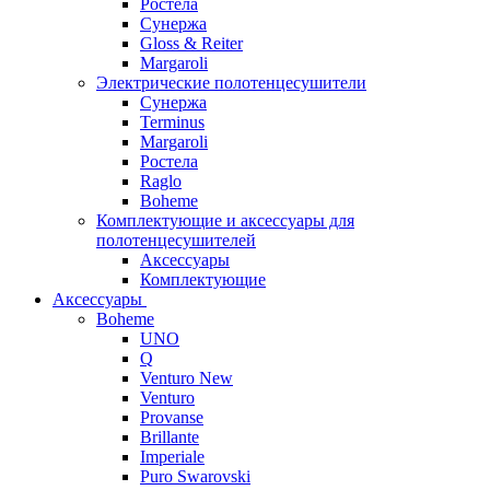
Ростела
Сунержа
Gloss & Reiter
Margaroli
Электрические полотенцесушители
Сунержа
Terminus
Margaroli
Ростела
Raglo
Boheme
Комплектующие и аксессуары для
полотенцесушителей
Аксессуары
Комплектующие
Аксессуары
Boheme
UNO
Q
Venturo New
Venturo
Provanse
Brillante
Imperiale
Puro Swarovski