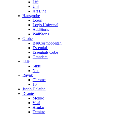
Lift
Uni
Art Line
Hansgrohe
Logis
Logis Universal
AddStoris
WallStoris
Grohe
BauCosmopolitan
Essentials
Essentials Cube
Grandera
Iddis
Slide
Noa
Ravak
Chrome
10°
Jacob Delafon
Deante
Mokko
Vital
Arnika
Temisto