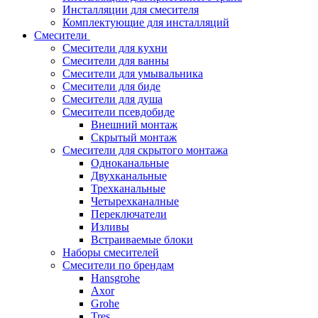
Инсталляции для смесителя
Комплектующие для инсталляций
Смесители
Смесители для кухни
Смесители для ванны
Смесители для умывальника
Смесители для биде
Смесители для душа
Смесители псевдобиде
Внешний монтаж
Скрытый монтаж
Смесители для скрытого монтажа
Одноканальные
Двухканальные
Трехканальные
Четырехканалные
Переключатели
Изливы
Встраиваемые блоки
Наборы смесителей
Смесители по брендам
Hansgrohe
Axor
Grohe
Tres