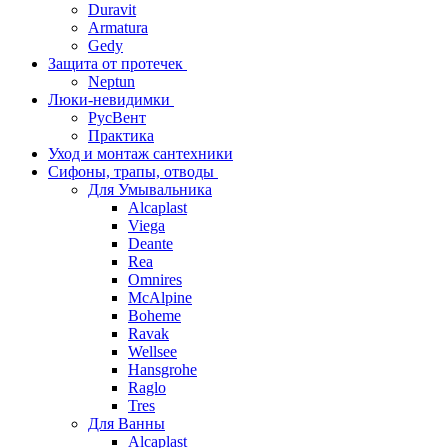
Duravit
Armatura
Gedy
Защита от протечек
Neptun
Люки-невидимки
РусВент
Практика
Уход и монтаж сантехники
Сифоны, трапы, отводы
Для Умывальника
Alcaplast
Viega
Deante
Rea
Omnires
McAlpine
Boheme
Ravak
Wellsee
Hansgrohe
Raglo
Tres
Для Ванны
Alcaplast