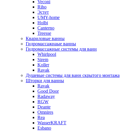
Veconi
Riho
Эстет
UMY-home
Holbi
Canterno
Treesse
Квариловые ванны
Гидромассажнаые ванны
Гидромассажные системы для ванн
Whirlpool
Sirem
Koller
Ravak
Душевые системы для ванн скрытого монтажа
Шторки для ванны
Ravak
Good Door
Radaway
RGW
Deante
Omnires
Rea
WasserKRAFT
Esbano