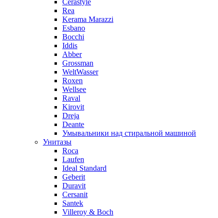
Cerastyle
Rea
Kerama Marazzi
Esbano
Bocchi
Iddis
Abber
Grossman
WeltWasser
Roxen
Wellsee
Raval
Kirovit
Dreja
Deante
Умывальники над стиральной машиной
Унитазы
Roca
Laufen
Ideal Standard
Geberit
Duravit
Cersanit
Santek
Villeroy & Boch