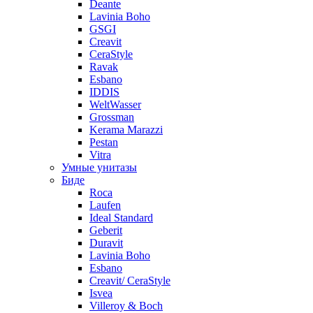
Deante
Lavinia Boho
GSGI
Creavit
CeraStyle
Ravak
Esbano
IDDIS
WeltWasser
Grossman
Kerama Marazzi
Pestan
Vitra
Умные унитазы
Биде
Roca
Laufen
Ideal Standard
Geberit
Duravit
Lavinia Boho
Esbano
Creavit/ CeraStyle
Isvea
Villeroy & Boch