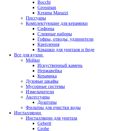
Bocchi
Grossman
Kerama Marazzi
Писсуары
Комплектующие для керамики
Сифоны
Сливные наборы
Гофры, отводы, удлинители
Крепления
Крышки для унитаов и биде
Все для кухни
Мойки
Искуственный камень
Нержавейка
Керамика
Духовые шкафы
Мусорные системы
Измельчители
Аксессуары
Дозаторы
Фильтры для очистки воды
Инсталляции
Инсталляции для унитаза
Geberit
Grohe