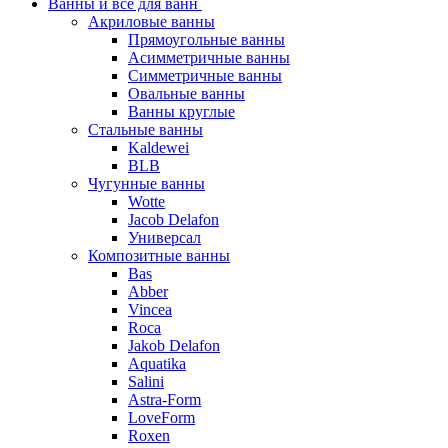
Ванны и все для ванн
Акриловые ванны
Прямоугольные ванны
Асимметричные ванны
Симметричные ванны
Овальные ванны
Ванны круглые
Стальные ванны
Kaldewei
BLB
Чугунные ванны
Wotte
Jacob Delafon
Универсал
Композитные ванны
Bas
Abber
Vincea
Roca
Jakob Delafon
Aquatika
Salini
Astra-Form
LoveForm
Roxen