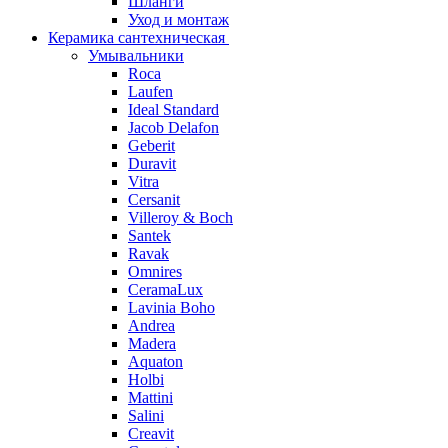
Шланги
Уход и монтаж
Керамика сантехническая
Умывальники
Roca
Laufen
Ideal Standard
Jacob Delafon
Geberit
Duravit
Vitra
Cersanit
Villeroy & Boch
Santek
Ravak
Omnires
CeramaLux
Lavinia Boho
Andrea
Madera
Aquaton
Holbi
Mattini
Salini
Creavit