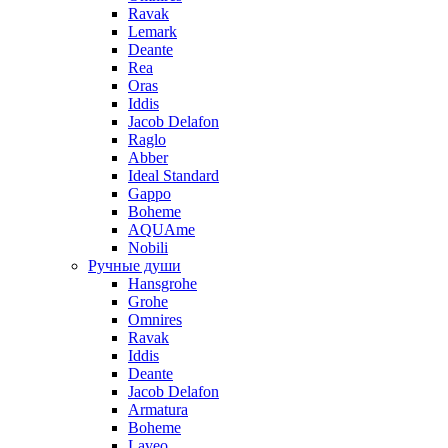
Ravak
Lemark
Deante
Rea
Oras
Iddis
Jacob Delafon
Raglo
Abber
Ideal Standard
Gappo
Boheme
AQUAme
Nobili
Ручные души
Hansgrohe
Grohe
Omnires
Ravak
Iddis
Deante
Jacob Delafon
Armatura
Boheme
Laveo