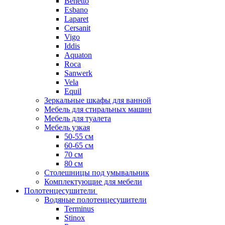
Benetto
Esbano
Laparet
Cersanit
Vigo
Iddis
Aquaton
Roca
Sanwerk
Vela
Equil
Зеркальные шкафы для ванной
Мебель для стиральных машин
Мебель для туалета
Мебель узкая
50-55 см
60-65 см
70 см
80 см
Столешницы под умывальник
Комплектующие для мебели
Полотенцесушители
Водяные полотенцесушители
Terminus
Stinox