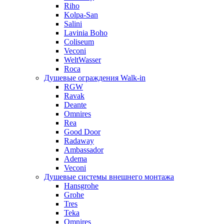
Riho
Kolpa-San
Salini
Lavinia Boho
Coliseum
Veconi
WeltWasser
Roca
Душевые ограждения Walk-in
RGW
Ravak
Deante
Omnires
Rea
Good Door
Radaway
Ambassador
Adema
Veconi
Душевые системы внешнего монтажа
Hansgrohe
Grohe
Tres
Teka
Omnires