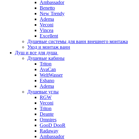
Ambassador
Benetto
New Trendy
Adema
Veconi
Vincea
Excellent
Душевые системы для ванн внешнего монтажа
Уход и монтаж ванн
Душ и все для душа
Душевые кабины
Triton
AvaCan
WeltWasser
Esbano
Adema
Душевые углы
RGW
Veconi
Triton
Deante
Omnires
GooD DooR
Radaway
Ambassador