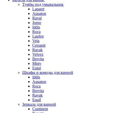
Тумбы под умывальник
Laparet
Aquaton
Raval
Jorno
Iddis
Roca
Laufen
Vela
Cersanit
Ravak
Velvex
Brevita
Misty
Eqiul
Шкафы и комоды для ванной
Iddis
Aquaton
Roca
Brevita
Ravak
Equil
Зеркала для ванной
Continent