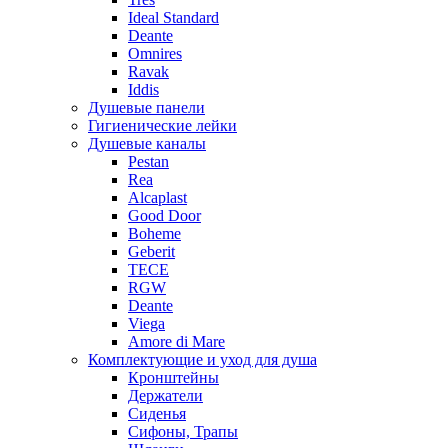
Ideal Standard
Deante
Omnires
Ravak
Iddis
Душевые панели
Гигиенические лейки
Душевые каналы
Pestan
Rea
Alcaplast
Good Door
Boheme
Geberit
TECE
RGW
Deante
Viega
Amore di Mare
Комплектующие и уход для душа
Кронштейны
Держатели
Сиденья
Сифоны, Трапы