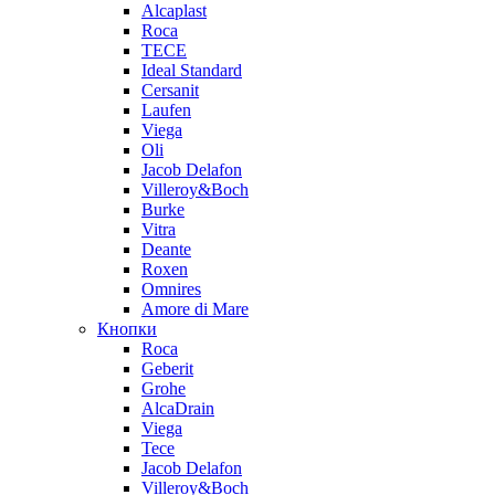
Alcaplast
Roca
TECE
Ideal Standard
Cersanit
Laufen
Viega
Oli
Jacob Delafon
Villeroy&Boch
Burke
Vitra
Deante
Roxen
Omnires
Amore di Mare
Кнопки
Roca
Geberit
Grohe
AlcaDrain
Viega
Tece
Jacob Delafon
Villeroy&Boch