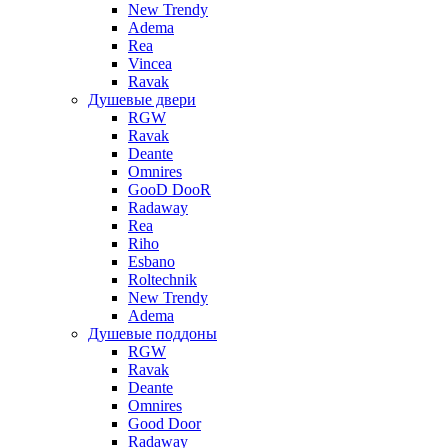
New Trendy
Adema
Rea
Vincea
Ravak
Душевые двери
RGW
Ravak
Deante
Omnires
GooD DooR
Radaway
Rea
Riho
Esbano
Roltechnik
New Trendy
Adema
Душевые поддоны
RGW
Ravak
Deante
Omnires
Good Door
Radaway