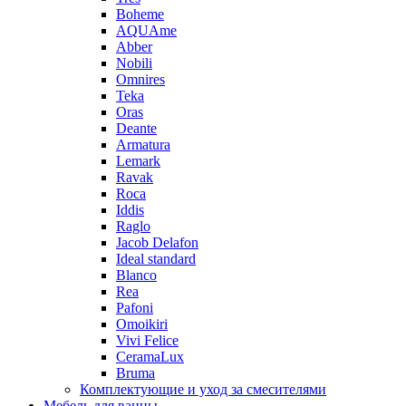
Boheme
AQUAme
Abber
Nobili
Omnires
Teka
Oras
Deante
Armatura
Lemark
Ravak
Roca
Iddis
Raglo
Jacob Delafon
Ideal standard
Blanco
Rea
Pafoni
Omoikiri
Vivi Felice
CeramaLux
Bruma
Комплектующие и уход за смесителями
Мебель для ванны