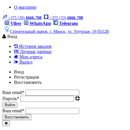
О магазине
+375 (29)
6666-708
+375 (33)
6666-708
Viber
WhatsApp
Telegram
Строительный рынок: г. Минск, ул. Уручская, 19-П112В
Вход
История заказов
Личные данные
Мои адреса
Выход
Вход
Регистрация
Восстановить
Ваш email
*
Пароль
*
Войти
Ваш email
*
Воcстановить