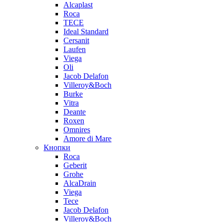
Alcaplast
Roca
TECE
Ideal Standard
Cersanit
Laufen
Viega
Oli
Jacob Delafon
Villeroy&Boch
Burke
Vitra
Deante
Roxen
Omnires
Amore di Mare
Кнопки
Roca
Geberit
Grohe
AlcaDrain
Viega
Tece
Jacob Delafon
Villeroy&Boch