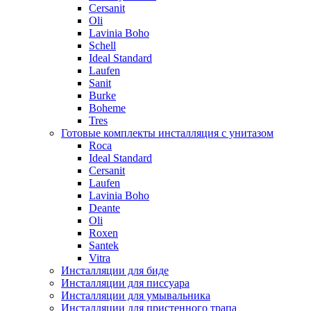
Cersanit
Oli
Lavinia Boho
Schell
Ideal Standard
Laufen
Sanit
Burke
Boheme
Tres
Готовые комплекты инсталляция с унитазом
Roca
Ideal Standard
Cersanit
Laufen
Lavinia Boho
Deante
Oli
Roxen
Santek
Vitra
Инсталляции для биде
Инсталляции для писсуара
Инсталляции для умывальника
Инсталляции для пристенного трапа