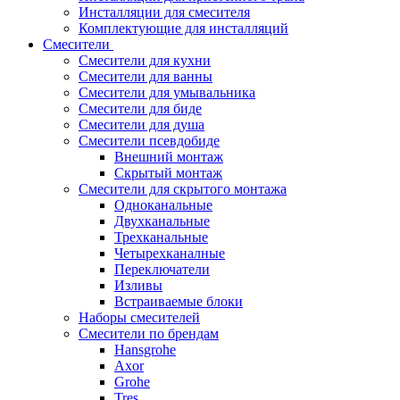
Инсталляции для смесителя
Комплектующие для инсталляций
Смесители
Смесители для кухни
Смесители для ванны
Смесители для умывальника
Смесители для биде
Смесители для душа
Смесители псевдобиде
Внешний монтаж
Скрытый монтаж
Смесители для скрытого монтажа
Одноканальные
Двухканальные
Трехканальные
Четырехканалные
Переключатели
Изливы
Встраиваемые блоки
Наборы смесителей
Смесители по брендам
Hansgrohe
Axor
Grohe
Tres