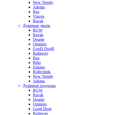
New Trendy
Adema
Rea
Vincea
Ravak
Душевые двери
RGW
Ravak
Deante
Omnires
GooD DooR
Radaway
Rea
Riho
Esbano
Roltechnik
New Trendy
Adema
Душевые поддоны
RGW
Ravak
Deante
Omnires
Good Door
Radaway