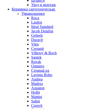
Шланги
Уход и монтаж
Керамика сантехническая
Умывальники
Roca
Laufen
Ideal Standard
Jacob Delafon
Geberit
Duravit
Vitra
Cersanit
Villeroy & Boch
Santek
Ravak
Omnires
CeramaLux
Lavinia Boho
Andrea
Madera
Aquaton
Holbi
Mattini
Salini
Creavit