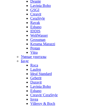
Deante
Lavinia Boho
GSGI
Creavit
CeraStyle
Ravak
Esbano
IDDIS
WeltWasser
Grossman
Kerama Marazzi
Pestan
Vitra
Умные унитазы
Биде
Roca
Laufen
Ideal Standard
Geberit
Duravit
Lavinia Boho
Esbano
Creavit/ CeraStyle
Isvea
Villeroy & Boch