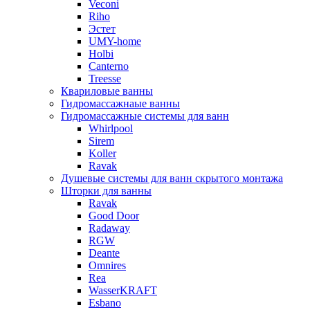
Veconi
Riho
Эстет
UMY-home
Holbi
Canterno
Treesse
Квариловые ванны
Гидромассажнаые ванны
Гидромассажные системы для ванн
Whirlpool
Sirem
Koller
Ravak
Душевые системы для ванн скрытого монтажа
Шторки для ванны
Ravak
Good Door
Radaway
RGW
Deante
Omnires
Rea
WasserKRAFT
Esbano