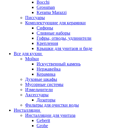
Bocchi
Grossman
Kerama Marazzi
Писсуары
Комплектующие для керамики
Сифоны
Сливные наборы
Гофры, отводы, удлинители
Крепления
Крышки для унитаов и биде
Все для кухни
Мойки
Искуственный камень
Нержавейка
Керамика
Духовые шкафы
Мусорные системы
Измельчители
Аксессуары
Дозаторы
Фильтры для очистки воды
Инсталляции
Инсталляции для унитаза
Geberit
Grohe