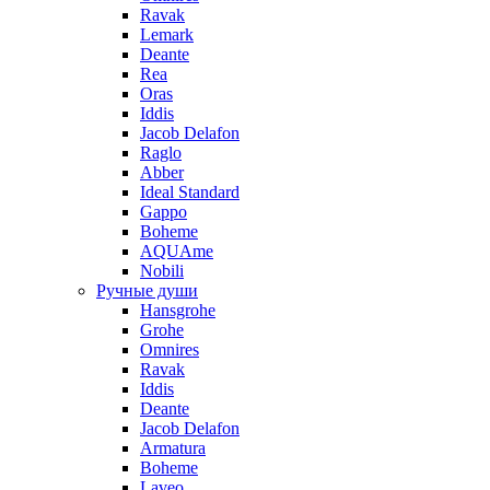
Ravak
Lemark
Deante
Rea
Oras
Iddis
Jacob Delafon
Raglo
Abber
Ideal Standard
Gappo
Boheme
AQUAme
Nobili
Ручные души
Hansgrohe
Grohe
Omnires
Ravak
Iddis
Deante
Jacob Delafon
Armatura
Boheme
Laveo