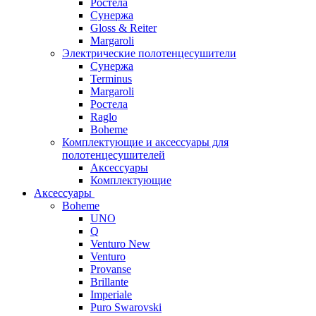
Ростела
Сунержа
Gloss & Reiter
Margaroli
Электрические полотенцесушители
Сунержа
Terminus
Margaroli
Ростела
Raglo
Boheme
Комплектующие и аксессуары для
полотенцесушителей
Аксессуары
Комплектующие
Аксессуары
Boheme
UNO
Q
Venturo New
Venturo
Provanse
Brillante
Imperiale
Puro Swarovski