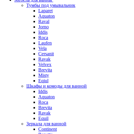
Тумбы под умывальник
Laparet
Aquaton
Raval
Jorno
Iddis
Roca
Laufen
Vela
Cersanit
Ravak
Velvex
Brevita
Misty
Eqiul
Шкафы и комоды для ванной
Iddis
Aquaton
Roca
Brevita
Ravak
Equil
Зеркала для ванной
Continent