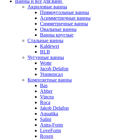
Ванны и все для ванн
Акриловые ванны
Прямоугольные ванны
Асимметричные ванны
Симметричные ванны
Овальные ванны
Ванны круглые
Стальные ванны
Kaldewei
BLB
Чугунные ванны
Wotte
Jacob Delafon
Универсал
Композитные ванны
Bas
Abber
Vincea
Roca
Jakob Delafon
Aquatika
Salini
Astra-Form
LoveForm
Roxen