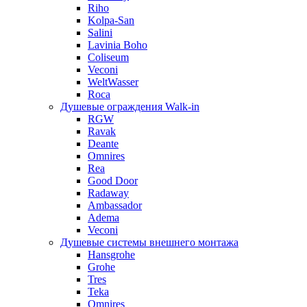
Riho
Kolpa-San
Salini
Lavinia Boho
Coliseum
Veconi
WeltWasser
Roca
Душевые ограждения Walk-in
RGW
Ravak
Deante
Omnires
Rea
Good Door
Radaway
Ambassador
Adema
Veconi
Душевые системы внешнего монтажа
Hansgrohe
Grohe
Tres
Teka
Omnires