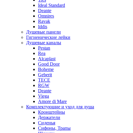
Ideal Standard
Deante
Omnires
Ravak
Iddis
Душевые панели
Гигиенические лейки
Душевые каналы
Pestan
Rea
Alcaplast
Good Door
Boheme
Geberit
TECE
RGW
Deante
Viega
Amore di Mare
Комплектующие и уход для душа
Кронштейны
Держатели
Сиденья
Сифоны, Трапы