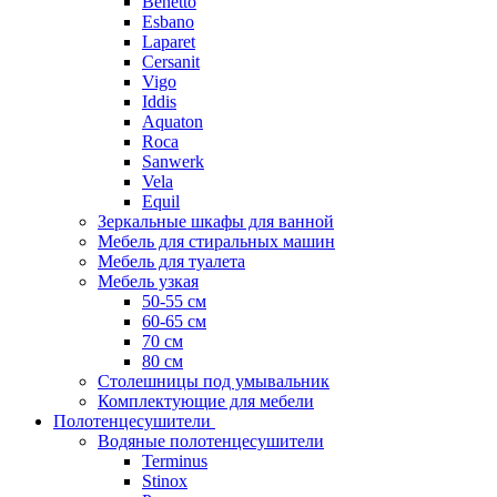
Benetto
Esbano
Laparet
Cersanit
Vigo
Iddis
Aquaton
Roca
Sanwerk
Vela
Equil
Зеркальные шкафы для ванной
Мебель для стиральных машин
Мебель для туалета
Мебель узкая
50-55 см
60-65 см
70 см
80 см
Столешницы под умывальник
Комплектующие для мебели
Полотенцесушители
Водяные полотенцесушители
Terminus
Stinox