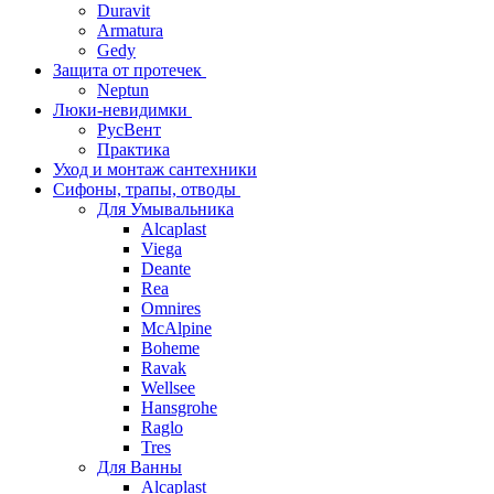
Duravit
Armatura
Gedy
Защита от протечек
Neptun
Люки-невидимки
РусВент
Практика
Уход и монтаж сантехники
Сифоны, трапы, отводы
Для Умывальника
Alcaplast
Viega
Deante
Rea
Omnires
McAlpine
Boheme
Ravak
Wellsee
Hansgrohe
Raglo
Tres
Для Ванны
Alcaplast