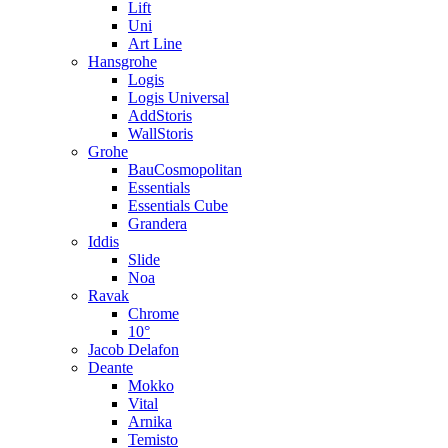
Lift
Uni
Art Line
Hansgrohe
Logis
Logis Universal
AddStoris
WallStoris
Grohe
BauCosmopolitan
Essentials
Essentials Cube
Grandera
Iddis
Slide
Noa
Ravak
Chrome
10°
Jacob Delafon
Deante
Mokko
Vital
Arnika
Temisto