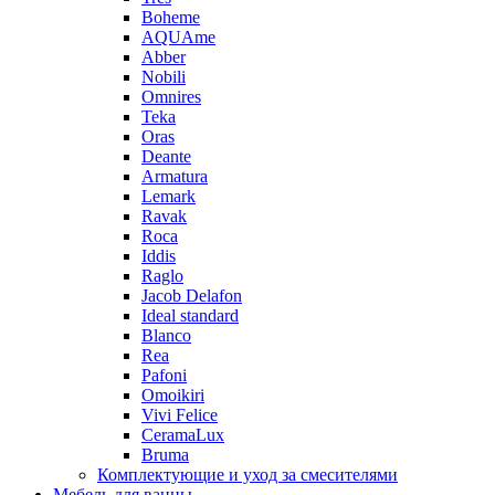
Boheme
AQUAme
Abber
Nobili
Omnires
Teka
Oras
Deante
Armatura
Lemark
Ravak
Roca
Iddis
Raglo
Jacob Delafon
Ideal standard
Blanco
Rea
Pafoni
Omoikiri
Vivi Felice
CeramaLux
Bruma
Комплектующие и уход за смесителями
Мебель для ванны