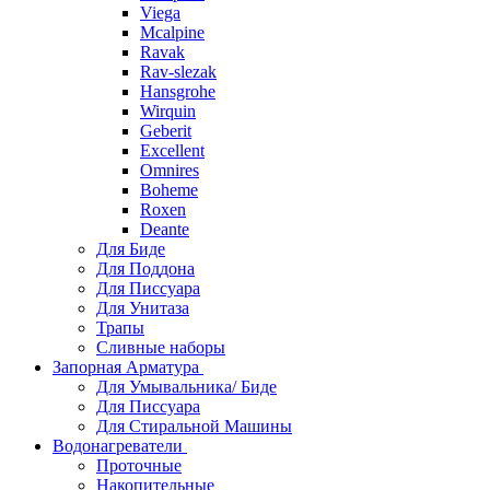
Viega
Mcalpine
Ravak
Rav-slezak
Hansgrohe
Wirquin
Geberit
Excellent
Omnires
Boheme
Roxen
Deante
Для Биде
Для Поддона
Для Писсуара
Для Унитаза
Трапы
Сливные наборы
Запорная Арматура
Для Умывальника/ Биде
Для Писсуара
Для Стиральной Машины
Водонагреватели
Проточные
Накопительные