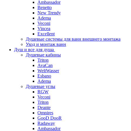
Ambassador
Benetto
New Trendy
Adema
Veconi
Vincea
Excellent
Душевые системы для ванн внешнего монтажа
Уход и монтаж ванн
Душ и все для душа
Душевые кабины
Triton
AvaCan
WeltWasser
Esbano
Adema
Душевые углы
RGW
Veconi
Triton
Deante
Omnires
GooD DooR
Radaway
Ambassador