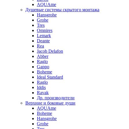
AQUAme
Душевые системы скрытого монтажа
Hansgrohe
Grohe
Tres
Omnires
Lemark
Deante
Rea
Jacob Delafon
Abber
Raglo
Gappo
Boheme
Ideal Standard
Raglo
Iddis
Ravak
Др. производители
Верхние и боковые души
AQUAme
Boheme
Hansgrohe
Grohe
Tres