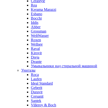
Cerastyle
Rea
Kerama Marazzi
Esbano
Bocchi
Iddis
Abber
Grossman
WeltWasser
Roxen
Wellsee
Raval
Kirovit
Dreja
Deante
Умывальники над стиральной машиной
Унитазы
Roca
Laufen
Ideal Standard
Geberit
Duravit
Cersanit
Santek
Villeroy & Boch