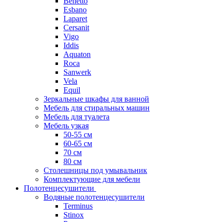
Benetto
Esbano
Laparet
Cersanit
Vigo
Iddis
Aquaton
Roca
Sanwerk
Vela
Equil
Зеркальные шкафы для ванной
Мебель для стиральных машин
Мебель для туалета
Мебель узкая
50-55 см
60-65 см
70 см
80 см
Столешницы под умывальник
Комплектующие для мебели
Полотенцесушители
Водяные полотенцесушители
Terminus
Stinox