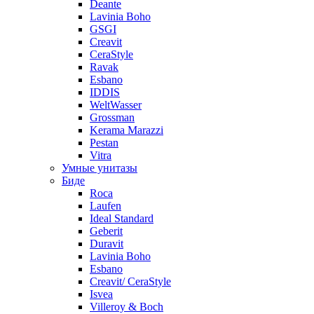
Deante
Lavinia Boho
GSGI
Creavit
CeraStyle
Ravak
Esbano
IDDIS
WeltWasser
Grossman
Kerama Marazzi
Pestan
Vitra
Умные унитазы
Биде
Roca
Laufen
Ideal Standard
Geberit
Duravit
Lavinia Boho
Esbano
Creavit/ CeraStyle
Isvea
Villeroy & Boch