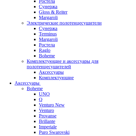
Ростела
Сунержа
Gloss & Reiter
Margaroli
Электрические полотенцесушители
Сунержа
Terminus
Margaroli
Ростела
Raglo
Boheme
Комплектующие и аксессуары для
полотенцесушителей
Аксессуары
Комплектующие
Аксессуары
Boheme
UNO
Q
Venturo New
Venturo
Provanse
Brillante
Imperiale
Puro Swarovski