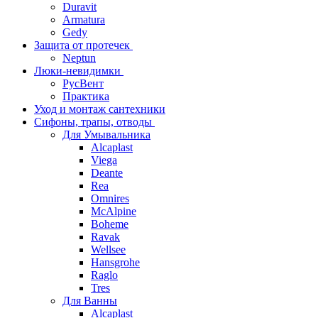
Duravit
Armatura
Gedy
Защита от протечек
Neptun
Люки-невидимки
РусВент
Практика
Уход и монтаж сантехники
Сифоны, трапы, отводы
Для Умывальника
Alcaplast
Viega
Deante
Rea
Omnires
McAlpine
Boheme
Ravak
Wellsee
Hansgrohe
Raglo
Tres
Для Ванны
Alcaplast