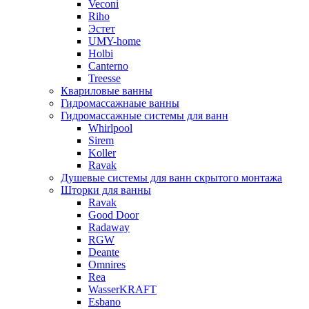
Veconi
Riho
Эстет
UMY-home
Holbi
Canterno
Treesse
Квариловые ванны
Гидромассажнаые ванны
Гидромассажные системы для ванн
Whirlpool
Sirem
Koller
Ravak
Душевые системы для ванн скрытого монтажа
Шторки для ванны
Ravak
Good Door
Radaway
RGW
Deante
Omnires
Rea
WasserKRAFT
Esbano