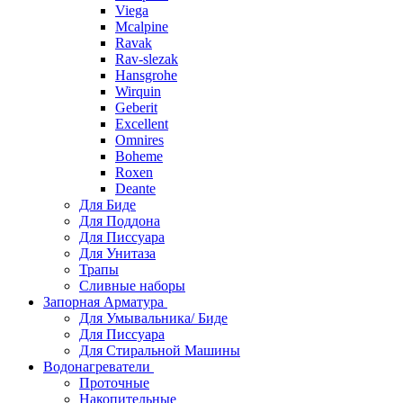
Viega
Mcalpine
Ravak
Rav-slezak
Hansgrohe
Wirquin
Geberit
Excellent
Omnires
Boheme
Roxen
Deante
Для Биде
Для Поддона
Для Писсуара
Для Унитаза
Трапы
Сливные наборы
Запорная Арматура
Для Умывальника/ Биде
Для Писсуара
Для Стиральной Машины
Водонагреватели
Проточные
Накопительные