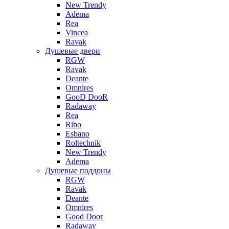
New Trendy
Adema
Rea
Vincea
Ravak
Душевые двери
RGW
Ravak
Deante
Omnires
GooD DooR
Radaway
Rea
Riho
Esbano
Roltechnik
New Trendy
Adema
Душевые поддоны
RGW
Ravak
Deante
Omnires
Good Door
Radaway