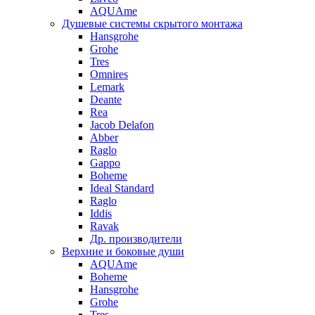
AQUAme
Душевые системы скрытого монтажа
Hansgrohe
Grohe
Tres
Omnires
Lemark
Deante
Rea
Jacob Delafon
Abber
Raglo
Gappo
Boheme
Ideal Standard
Raglo
Iddis
Ravak
Др. производители
Верхние и боковые души
AQUAme
Boheme
Hansgrohe
Grohe
Tres