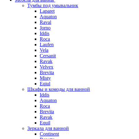
Тумбы под умывальник
Laparet
Aquaton
Raval
Jorno
Iddis
Roca
Laufen
Vela
Cersanit
Ravak
Velvex
Brevita
Misty
Eqiul
Шкафы и комоды для ванной
Iddis
Aquaton
Roca
Brevita
Ravak
Equil
Зеркала для ванной
Continent