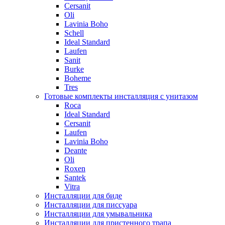
Cersanit
Oli
Lavinia Boho
Schell
Ideal Standard
Laufen
Sanit
Burke
Boheme
Tres
Готовые комплекты инсталляция с унитазом
Roca
Ideal Standard
Cersanit
Laufen
Lavinia Boho
Deante
Oli
Roxen
Santek
Vitra
Инсталляции для биде
Инсталляции для писсуара
Инсталляции для умывальника
Инсталляции для пристенного трапа