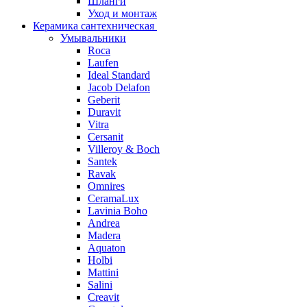
Шланги
Уход и монтаж
Керамика сантехническая
Умывальники
Roca
Laufen
Ideal Standard
Jacob Delafon
Geberit
Duravit
Vitra
Cersanit
Villeroy & Boch
Santek
Ravak
Omnires
CeramaLux
Lavinia Boho
Andrea
Madera
Aquaton
Holbi
Mattini
Salini
Creavit