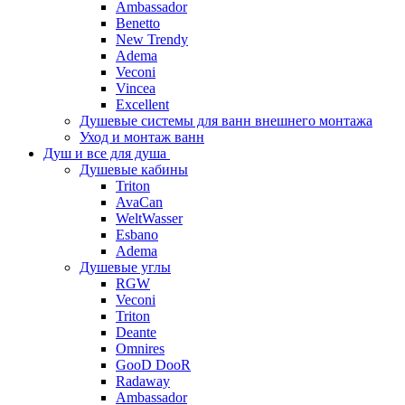
Ambassador
Benetto
New Trendy
Adema
Veconi
Vincea
Excellent
Душевые системы для ванн внешнего монтажа
Уход и монтаж ванн
Душ и все для душа
Душевые кабины
Triton
AvaCan
WeltWasser
Esbano
Adema
Душевые углы
RGW
Veconi
Triton
Deante
Omnires
GooD DooR
Radaway
Ambassador