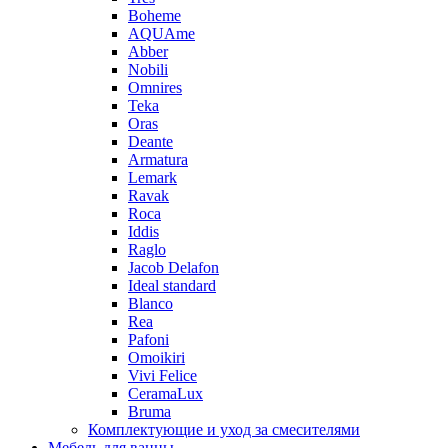
Boheme
AQUAme
Abber
Nobili
Omnires
Teka
Oras
Deante
Armatura
Lemark
Ravak
Roca
Iddis
Raglo
Jacob Delafon
Ideal standard
Blanco
Rea
Pafoni
Omoikiri
Vivi Felice
CeramaLux
Bruma
Комплектующие и уход за смесителями
Мебель для ванны