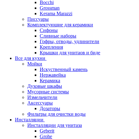
Bocchi
Grossman
Kerama Marazzi
Писсуары
Комплектующие для керамики
Сифоны
Сливные наборы
Гофры, отводы, удлинители
Крепления
Крышки для унитаов и биде
Все для кухни
Мойки
Искуственный камень
Нержавейка
Керамика
Духовые шкафы
Мусорные системы
Измельчители
Аксессуары
Дозаторы
Фильтры для очистки воды
Инсталляции
Инсталляции для унитаза
Geberit
Grohe