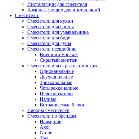
Инсталляции для смесителя
Комплектующие для инсталляций
Смесители
Смесители для кухни
Смесители для ванны
Смесители для умывальника
Смесители для биде
Смесители для душа
Смесители псевдобиде
Внешний монтаж
Скрытый монтаж
Смесители для скрытого монтажа
Одноканальные
Двухканальные
Трехканальные
Четырехканалные
Переключатели
Изливы
Встраиваемые блоки
Наборы смесителей
Смесители по брендам
Hansgrohe
Axor
Grohe
Tres