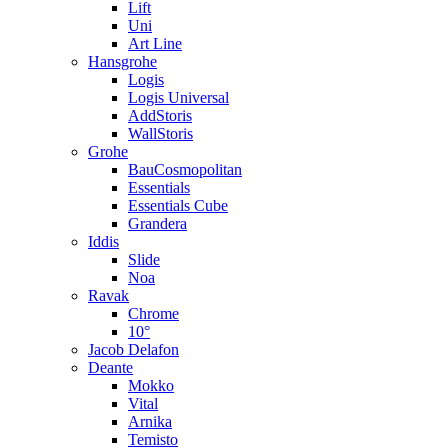
Lift
Uni
Art Line
Hansgrohe
Logis
Logis Universal
AddStoris
WallStoris
Grohe
BauCosmopolitan
Essentials
Essentials Cube
Grandera
Iddis
Slide
Noa
Ravak
Chrome
10°
Jacob Delafon
Deante
Mokko
Vital
Arnika
Temisto