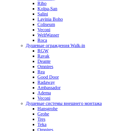
Riho
Kolpa-San
Salini
Lavinia Boho
Coliseum
Veconi
WeltWasser
Roca
Душевые ограждения Walk-in
RGW
Ravak
Deante
Omnires
Rea
Good Door
Radaway
Ambassador
Adema
Veconi
Душевые системы внешнего монтажа
Hansgrohe
Grohe
Tres
Teka
Omnires