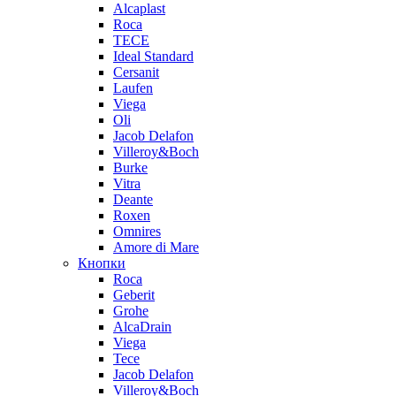
Alcaplast
Roca
TECE
Ideal Standard
Cersanit
Laufen
Viega
Oli
Jacob Delafon
Villeroy&Boch
Burke
Vitra
Deante
Roxen
Omnires
Amore di Mare
Кнопки
Roca
Geberit
Grohe
AlcaDrain
Viega
Tece
Jacob Delafon
Villeroy&Boch