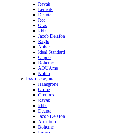
Ravak
Lemark
Deante
Rea
Oras
Iddis
Jacob Delafon
Raglo
Abber
Ideal Standard
Gappo
Boheme
AQUAme
Nobili
Ручные души
Hansgrohe
Grohe
Omnires
Ravak
Iddis
Deante
Jacob Delafon
Armatura
Boheme
Laveo