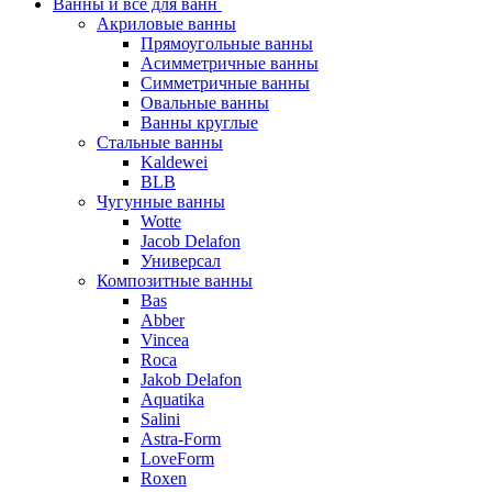
Ванны и все для ванн
Акриловые ванны
Прямоугольные ванны
Асимметричные ванны
Симметричные ванны
Овальные ванны
Ванны круглые
Стальные ванны
Kaldewei
BLB
Чугунные ванны
Wotte
Jacob Delafon
Универсал
Композитные ванны
Bas
Abber
Vincea
Roca
Jakob Delafon
Aquatika
Salini
Astra-Form
LoveForm
Roxen