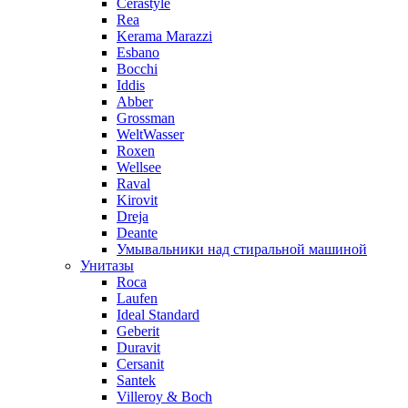
Cerastyle
Rea
Kerama Marazzi
Esbano
Bocchi
Iddis
Abber
Grossman
WeltWasser
Roxen
Wellsee
Raval
Kirovit
Dreja
Deante
Умывальники над стиральной машиной
Унитазы
Roca
Laufen
Ideal Standard
Geberit
Duravit
Cersanit
Santek
Villeroy & Boch