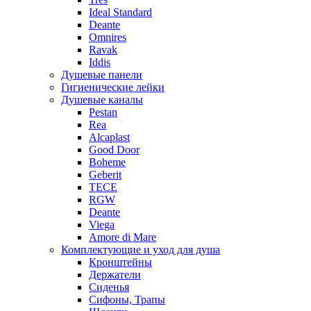
Ideal Standard
Deante
Omnires
Ravak
Iddis
Душевые панели
Гигиенические лейки
Душевые каналы
Pestan
Rea
Alcaplast
Good Door
Boheme
Geberit
TECE
RGW
Deante
Viega
Amore di Mare
Комплектующие и уход для душа
Кронштейны
Держатели
Сиденья
Сифоны, Трапы