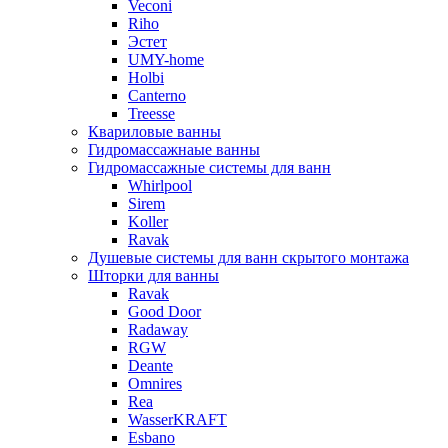
Veconi
Riho
Эстет
UMY-home
Holbi
Canterno
Treesse
Квариловые ванны
Гидромассажнаые ванны
Гидромассажные системы для ванн
Whirlpool
Sirem
Koller
Ravak
Душевые системы для ванн скрытого монтажа
Шторки для ванны
Ravak
Good Door
Radaway
RGW
Deante
Omnires
Rea
WasserKRAFT
Esbano