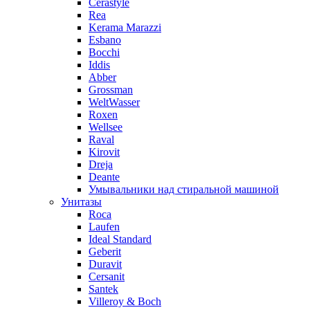
Cerastyle
Rea
Kerama Marazzi
Esbano
Bocchi
Iddis
Abber
Grossman
WeltWasser
Roxen
Wellsee
Raval
Kirovit
Dreja
Deante
Умывальники над стиральной машиной
Унитазы
Roca
Laufen
Ideal Standard
Geberit
Duravit
Cersanit
Santek
Villeroy & Boch