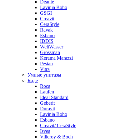
Deante
Lavinia Boho
GSGI
Creavit
CeraStyle
Ravak
Esbano
IDDIS
WeltWasser
Grossman
Kerama Marazzi
Pestan
Vitra
Умные унитазы
Биде
Roca
Laufen
Ideal Standard
Geberit
Duravit
Lavinia Boho
Esbano
Creavit/ CeraStyle
Isvea
Villeroy & Boch