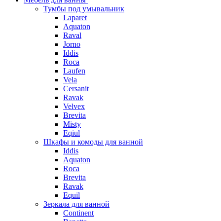
Тумбы под умывальник
Laparet
Aquaton
Raval
Jorno
Iddis
Roca
Laufen
Vela
Cersanit
Ravak
Velvex
Brevita
Misty
Eqiul
Шкафы и комоды для ванной
Iddis
Aquaton
Roca
Brevita
Ravak
Equil
Зеркала для ванной
Continent