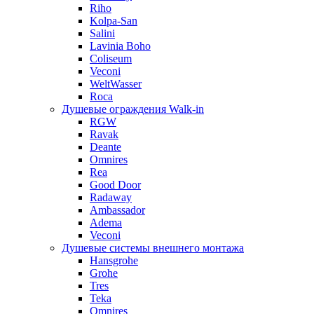
Riho
Kolpa-San
Salini
Lavinia Boho
Coliseum
Veconi
WeltWasser
Roca
Душевые ограждения Walk-in
RGW
Ravak
Deante
Omnires
Rea
Good Door
Radaway
Ambassador
Adema
Veconi
Душевые системы внешнего монтажа
Hansgrohe
Grohe
Tres
Teka
Omnires