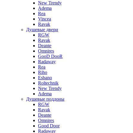
New Trendy
Adema
Rea
Vincea
Ravak
Душевые двери
RGW
Ravak
Deante
Omnires
GooD DooR
Radaway
Rea
Riho
Esbano
Roltechnik
New Trendy
Adema
Душевые поддоны
RGW
Ravak
Deante
Omnires
Good Door
Radaway