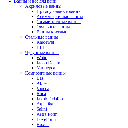
Ванны и все для ванн
Акриловые ванны
Прямоугольные ванны
Асимметричные ванны
Симметричные ванны
Овальные ванны
Ванны круглые
Стальные ванны
Kaldewei
BLB
Чугунные ванны
Wotte
Jacob Delafon
Универсал
Композитные ванны
Bas
Abber
Vincea
Roca
Jakob Delafon
Aquatika
Salini
Astra-Form
LoveForm
Roxen