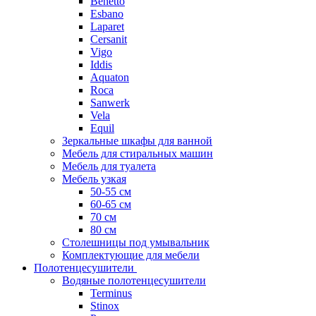
Benetto
Esbano
Laparet
Cersanit
Vigo
Iddis
Aquaton
Roca
Sanwerk
Vela
Equil
Зеркальные шкафы для ванной
Мебель для стиральных машин
Мебель для туалета
Мебель узкая
50-55 см
60-65 см
70 см
80 см
Столешницы под умывальник
Комплектующие для мебели
Полотенцесушители
Водяные полотенцесушители
Terminus
Stinox