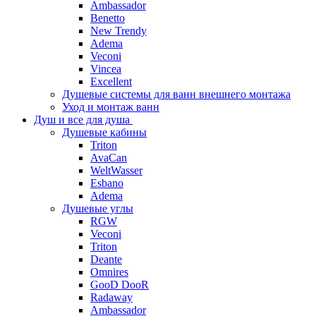
Ambassador
Benetto
New Trendy
Adema
Veconi
Vincea
Excellent
Душевые системы для ванн внешнего монтажа
Уход и монтаж ванн
Душ и все для душа
Душевые кабины
Triton
AvaCan
WeltWasser
Esbano
Adema
Душевые углы
RGW
Veconi
Triton
Deante
Omnires
GooD DooR
Radaway
Ambassador