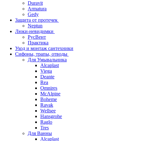
Duravit
Armatura
Gedy
Защита от протечек
Neptun
Люки-невидимки
РусВент
Практика
Уход и монтаж сантехники
Сифоны, трапы, отводы
Для Умывальника
Alcaplast
Viega
Deante
Rea
Omnires
McAlpine
Boheme
Ravak
Wellsee
Hansgrohe
Raglo
Tres
Для Ванны
Alcaplast