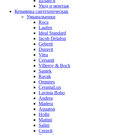
Шланги
Уход и монтаж
Керамика сантехническая
Умывальники
Roca
Laufen
Ideal Standard
Jacob Delafon
Geberit
Duravit
Vitra
Cersanit
Villeroy & Boch
Santek
Ravak
Omnires
CeramaLux
Lavinia Boho
Andrea
Madera
Aquaton
Holbi
Mattini
Salini
Creavit