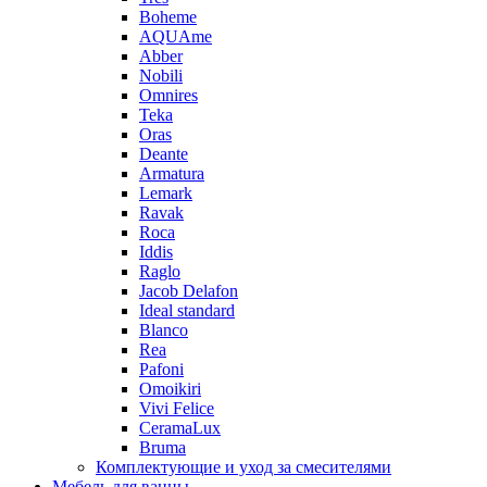
Boheme
AQUAme
Abber
Nobili
Omnires
Teka
Oras
Deante
Armatura
Lemark
Ravak
Roca
Iddis
Raglo
Jacob Delafon
Ideal standard
Blanco
Rea
Pafoni
Omoikiri
Vivi Felice
CeramaLux
Bruma
Комплектующие и уход за смесителями
Мебель для ванны