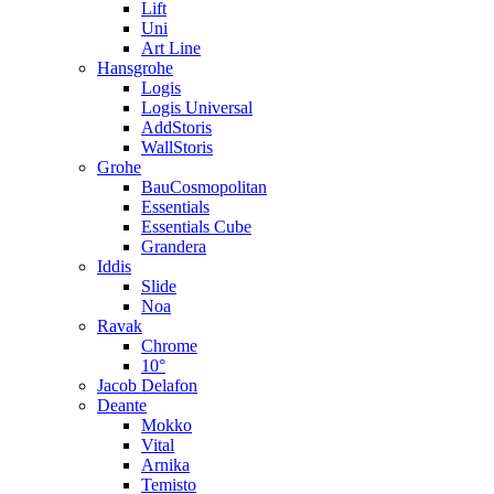
Lift
Uni
Art Line
Hansgrohe
Logis
Logis Universal
AddStoris
WallStoris
Grohe
BauCosmopolitan
Essentials
Essentials Cube
Grandera
Iddis
Slide
Noa
Ravak
Chrome
10°
Jacob Delafon
Deante
Mokko
Vital
Arnika
Temisto