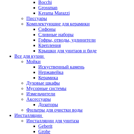
Bocchi
Grossman
Kerama Marazzi
Писсуары
Комплектующие для керамики
Сифоны
Сливные наборы
Гофры, отводы, удлинители
Крепления
Крышки для унитаов и биде
Все для кухни
Мойки
Искуственный камень
Нержавейка
Керамика
Духовые шкафы
Мусорные системы
Измельчители
Аксессуары
Дозаторы
Фильтры для очистки воды
Инсталляции
Инсталляции для унитаза
Geberit
Grohe