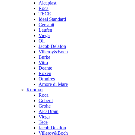
Alcaplast
Roca
TECE
Ideal Standard
Cersanit
Laufen
Viega
Oli
Jacob Delafon
Villeroy&Boch
Burke
Vitra
Deante
Roxen
Omnires
Amore di Mare
Кнопки
Roca
Geberit
Grohe
AlcaDrain
Viega
Tece
Jacob Delafon
Villeroy&Boch