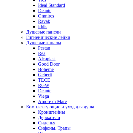
Ideal Standard
Deante
Omnires
Ravak
Iddis
Душевые панели
Гигиенические лейки
Душевые каналы
Pestan
Rea
Alcaplast
Good Door
Boheme
Geberit
TECE
RGW
Deante
Viega
Amore di Mare
Комплектующие и уход для душа
Кронштейны
Держатели
Сиденья
Сифоны, Трапы