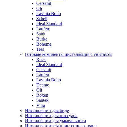
Cersanit
Oli
Lavinia Boho
Schell
Ideal Standard
Laufen
Sanit
Burke
Boheme
Tres
Готовые комплекты инсталляция с унитазом
Roca
Ideal Standard
Cersanit
Laufen
Lavinia Boho
Deante
Oli
Roxen
Santek
Vitra
Инсталляции для биде
Инсталляции для писсуара
Инсталляции для умывальника
Инсталляции для пристенного трапа