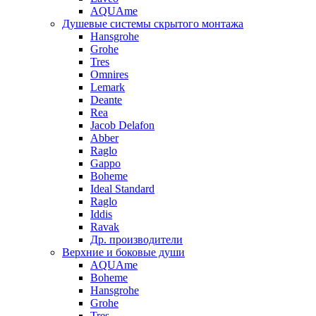
AQUAme
Душевые системы скрытого монтажа
Hansgrohe
Grohe
Tres
Omnires
Lemark
Deante
Rea
Jacob Delafon
Abber
Raglo
Gappo
Boheme
Ideal Standard
Raglo
Iddis
Ravak
Др. производители
Верхние и боковые души
AQUAme
Boheme
Hansgrohe
Grohe
Tres