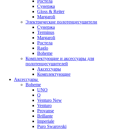
Ростела
Сунержа
Gloss & Reiter
Margaroli
Электрические полотенцесушители
Сунержа
Terminus
Margaroli
Ростела
Raglo
Boheme
Комплектующие и аксессуары для
полотенцесушителей
Аксессуары
Комплектующие
Аксессуары
Boheme
UNO
Q
Venturo New
Venturo
Provanse
Brillante
Imperiale
Puro Swarovski