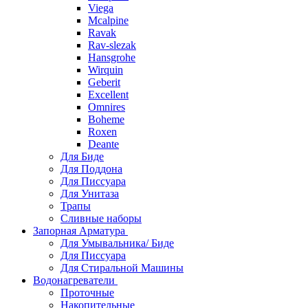
Viega
Mcalpine
Ravak
Rav-slezak
Hansgrohe
Wirquin
Geberit
Excellent
Omnires
Boheme
Roxen
Deante
Для Биде
Для Поддона
Для Писсуара
Для Унитаза
Трапы
Сливные наборы
Запорная Арматура
Для Умывальника/ Биде
Для Писсуара
Для Стиральной Машины
Водонагреватели
Проточные
Накопительные