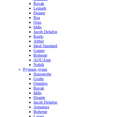
Ravak
Lemark
Deante
Rea
Oras
Iddis
Jacob Delafon
Raglo
Abber
Ideal Standard
Gappo
Boheme
AQUAme
Nobili
Ручные души
Hansgrohe
Grohe
Omnires
Ravak
Iddis
Deante
Jacob Delafon
Armatura
Boheme
Laveo