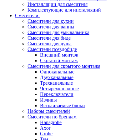
Инсталляции для смесителя
Комплектующие для инсталляций
Смесители
Смесители для кухни
Смесители для ванны
Смесители для умывальника
Смесители для биде
Смесители для душа
Смесители псевдобиде
Внешний монтаж
Скрытый монтаж
Смесители для скрытого монтажа
Одноканальные
Двухканальные
Трехканальные
Четырехканалные
Переключатели
Изливы
Встраиваемые блоки
Наборы смесителей
Смесители по брендам
Hansgrohe
Axor
Grohe
Tres