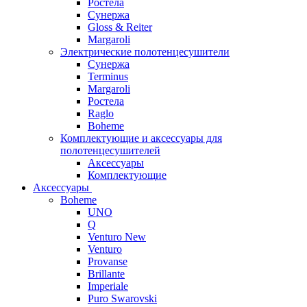
Ростела
Сунержа
Gloss & Reiter
Margaroli
Электрические полотенцесушители
Сунержа
Terminus
Margaroli
Ростела
Raglo
Boheme
Комплектующие и аксессуары для
полотенцесушителей
Аксессуары
Комплектующие
Аксессуары
Boheme
UNO
Q
Venturo New
Venturo
Provanse
Brillante
Imperiale
Puro Swarovski