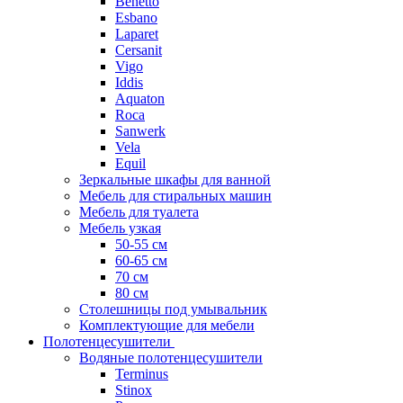
Benetto
Esbano
Laparet
Cersanit
Vigo
Iddis
Aquaton
Roca
Sanwerk
Vela
Equil
Зеркальные шкафы для ванной
Мебель для стиральных машин
Мебель для туалета
Мебель узкая
50-55 см
60-65 см
70 см
80 см
Столешницы под умывальник
Комплектующие для мебели
Полотенцесушители
Водяные полотенцесушители
Terminus
Stinox