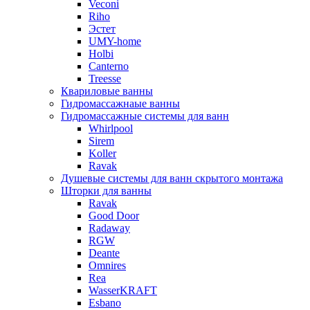
Veconi
Riho
Эстет
UMY-home
Holbi
Canterno
Treesse
Квариловые ванны
Гидромассажнаые ванны
Гидромассажные системы для ванн
Whirlpool
Sirem
Koller
Ravak
Душевые системы для ванн скрытого монтажа
Шторки для ванны
Ravak
Good Door
Radaway
RGW
Deante
Omnires
Rea
WasserKRAFT
Esbano