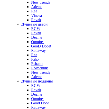
New Trendy
Adema
Rea
Vincea
Ravak
Душевые двери
RGW
Ravak
Deante
Omnires
GooD DooR
Radaway
Rea
Riho
Esbano
Roltechnik
New Trendy
Adema
Душевые поддоны
RGW
Ravak
Deante
Omnires
Good Door
Radaway