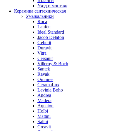
Шланги
Уход и монтаж
Керамика сантехническая
Умывальники
Roca
Laufen
Ideal Standard
Jacob Delafon
Geberit
Duravit
Vitra
Cersanit
Villeroy & Boch
Santek
Ravak
Omnires
CeramaLux
Lavinia Boho
Andrea
Madera
Aquaton
Holbi
Mattini
Salini
Creavit