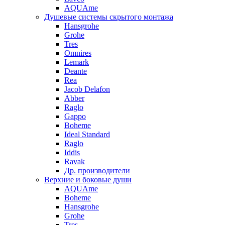
AQUAme
Душевые системы скрытого монтажа
Hansgrohe
Grohe
Tres
Omnires
Lemark
Deante
Rea
Jacob Delafon
Abber
Raglo
Gappo
Boheme
Ideal Standard
Raglo
Iddis
Ravak
Др. производители
Верхние и боковые души
AQUAme
Boheme
Hansgrohe
Grohe
Tres