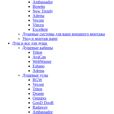
Ambassador
Benetto
New Trendy
Adema
Veconi
Vincea
Excellent
Душевые системы для ванн внешнего монтажа
Уход и монтаж ванн
Душ и все для душа
Душевые кабины
Triton
AvaCan
WeltWasser
Esbano
Adema
Душевые углы
RGW
Veconi
Triton
Deante
Omnires
GooD DooR
Radaway
Ambassador