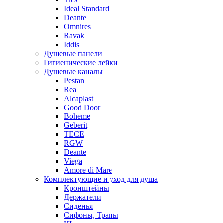
Ideal Standard
Deante
Omnires
Ravak
Iddis
Душевые панели
Гигиенические лейки
Душевые каналы
Pestan
Rea
Alcaplast
Good Door
Boheme
Geberit
TECE
RGW
Deante
Viega
Amore di Mare
Комплектующие и уход для душа
Кронштейны
Держатели
Сиденья
Сифоны, Трапы