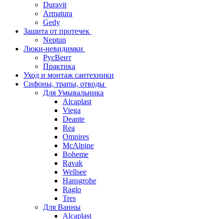
Duravit
Armatura
Gedy
Защита от протечек
Neptun
Люки-невидимки
РусВент
Практика
Уход и монтаж сантехники
Сифоны, трапы, отводы
Для Умывальника
Alcaplast
Viega
Deante
Rea
Omnires
McAlpine
Boheme
Ravak
Wellsee
Hansgrohe
Raglo
Tres
Для Ванны
Alcaplast