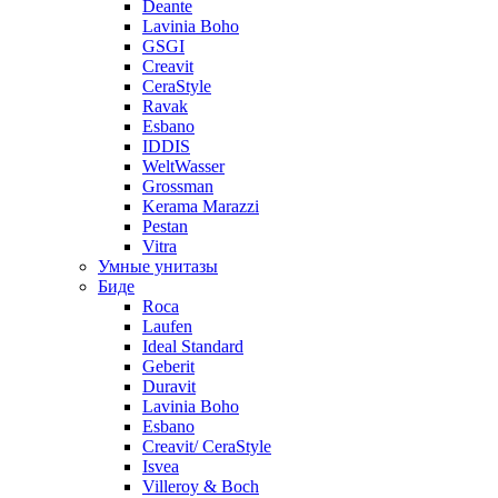
Deante
Lavinia Boho
GSGI
Creavit
CeraStyle
Ravak
Esbano
IDDIS
WeltWasser
Grossman
Kerama Marazzi
Pestan
Vitra
Умные унитазы
Биде
Roca
Laufen
Ideal Standard
Geberit
Duravit
Lavinia Boho
Esbano
Creavit/ CeraStyle
Isvea
Villeroy & Boch