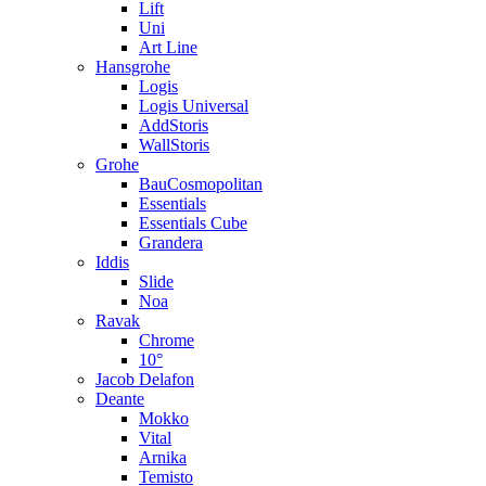
Lift
Uni
Art Line
Hansgrohe
Logis
Logis Universal
AddStoris
WallStoris
Grohe
BauCosmopolitan
Essentials
Essentials Cube
Grandera
Iddis
Slide
Noa
Ravak
Chrome
10°
Jacob Delafon
Deante
Mokko
Vital
Arnika
Temisto