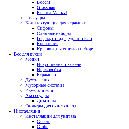
Bocchi
Grossman
Kerama Marazzi
Писсуары
Комплектующие для керамики
Сифоны
Сливные наборы
Гофры, отводы, удлинители
Крепления
Крышки для унитаов и биде
Все для кухни
Мойки
Искуственный камень
Нержавейка
Керамика
Духовые шкафы
Мусорные системы
Измельчители
Аксессуары
Дозаторы
Фильтры для очистки воды
Инсталляции
Инсталляции для унитаза
Geberit
Grohe