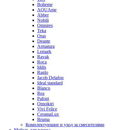
Boheme
AQUAme
Abber
Nobili
Omnires
Teka
Oras
Deante
Armatura
Lemark
Ravak
Roca
Iddis
Raglo
Jacob Delafon
Ideal standard
Blanco
Rea
Pafoni
Omoikiri
Vivi Felice
CeramaLux
Bruma
Комплектующие и уход за смесителями
Мебель для ванны