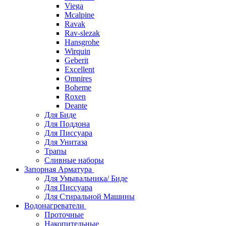
Viega
Mcalpine
Ravak
Rav-slezak
Hansgrohe
Wirquin
Geberit
Excellent
Omnires
Boheme
Roxen
Deante
Для Биде
Для Поддона
Для Писсуара
Для Унитаза
Трапы
Сливные наборы
Запорная Арматура
Для Умывальника/ Биде
Для Писсуара
Для Стиральной Машины
Водонагреватели
Проточные
Накопительные