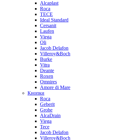
Alcaplast
Roca
TECE
Ideal Standard
Cersanit
Laufen
Viega
Oli
Jacob Delafon
Villeroy&Boch
Burke
Vitra
Deante
Roxen
Omnires
Amore di Mare
Кнопки
Roca
Geberit
Grohe
AlcaDrain
Viega
Tece
Jacob Delafon
Villeroy&Boch