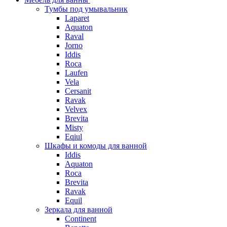
Тумбы под умывальник
Laparet
Aquaton
Raval
Jorno
Iddis
Roca
Laufen
Vela
Cersanit
Ravak
Velvex
Brevita
Misty
Eqiul
Шкафы и комоды для ванной
Iddis
Aquaton
Roca
Brevita
Ravak
Equil
Зеркала для ванной
Continent