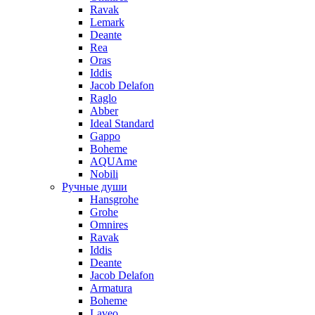
Ravak
Lemark
Deante
Rea
Oras
Iddis
Jacob Delafon
Raglo
Abber
Ideal Standard
Gappo
Boheme
AQUAme
Nobili
Ручные души
Hansgrohe
Grohe
Omnires
Ravak
Iddis
Deante
Jacob Delafon
Armatura
Boheme
Laveo