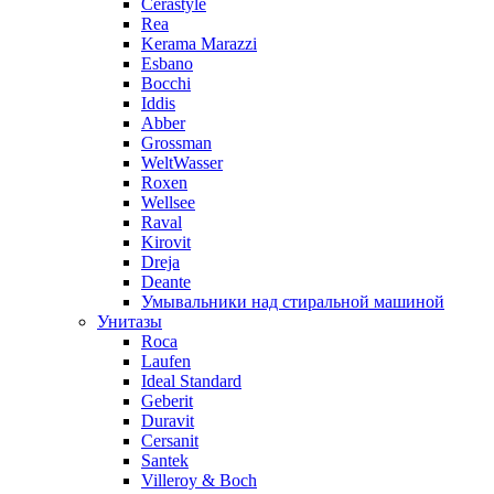
Cerastyle
Rea
Kerama Marazzi
Esbano
Bocchi
Iddis
Abber
Grossman
WeltWasser
Roxen
Wellsee
Raval
Kirovit
Dreja
Deante
Умывальники над стиральной машиной
Унитазы
Roca
Laufen
Ideal Standard
Geberit
Duravit
Cersanit
Santek
Villeroy & Boch