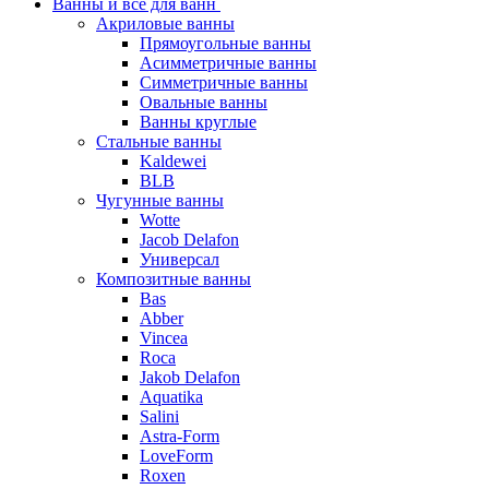
Ванны и все для ванн
Акриловые ванны
Прямоугольные ванны
Асимметричные ванны
Симметричные ванны
Овальные ванны
Ванны круглые
Стальные ванны
Kaldewei
BLB
Чугунные ванны
Wotte
Jacob Delafon
Универсал
Композитные ванны
Bas
Abber
Vincea
Roca
Jakob Delafon
Aquatika
Salini
Astra-Form
LoveForm
Roxen