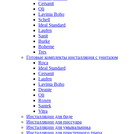
Cersanit
Oli
Lavinia Boho
Schell
Ideal Standard
Laufen
Sanit
Burke
Boheme
Tres
Готовые комплекты инсталляция с унитазом
Roca
Ideal Standard
Cersanit
Laufen
Lavinia Boho
Deante
Oli
Roxen
Santek
Vitra
Инсталляции для биде
Инсталляции для писсуара
Инсталляции для умывальника
Инсталляции для пристенного трапа