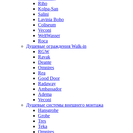
Riho
Kolpa-San
Salini
Lavinia Boho
Coliseum
Veconi
WeltWasser
Roca
Душевые ограждения Walk-in
RGW
Ravak
Deante
Omnires
Rea
Good Door
Radaway
Ambassador
Adema
Veconi
Душевые системы внешнего монтажа
Hansgrohe
Grohe
Tres
Teka
Omnires