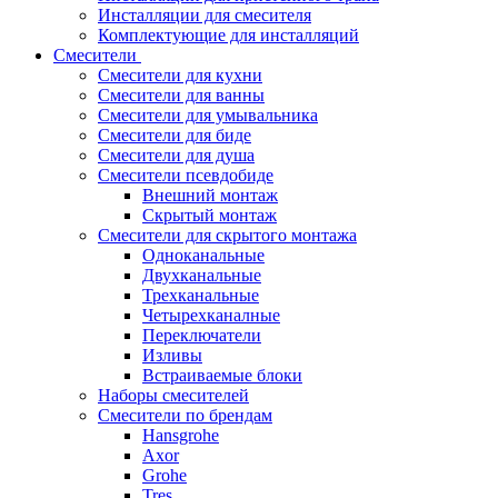
Инсталляции для смесителя
Комплектующие для инсталляций
Смесители
Смесители для кухни
Смесители для ванны
Смесители для умывальника
Смесители для биде
Смесители для душа
Смесители псевдобиде
Внешний монтаж
Скрытый монтаж
Смесители для скрытого монтажа
Одноканальные
Двухканальные
Трехканальные
Четырехканалные
Переключатели
Изливы
Встраиваемые блоки
Наборы смесителей
Смесители по брендам
Hansgrohe
Axor
Grohe
Tres