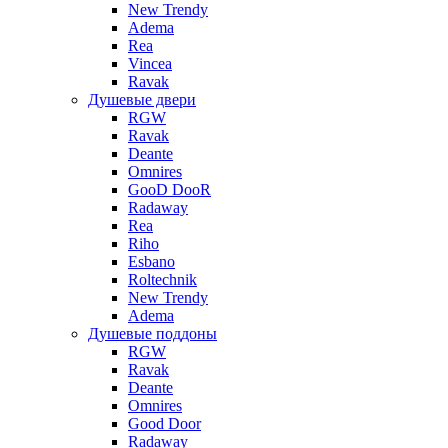
New Trendy
Adema
Rea
Vincea
Ravak
Душевые двери
RGW
Ravak
Deante
Omnires
GooD DooR
Radaway
Rea
Riho
Esbano
Roltechnik
New Trendy
Adema
Душевые поддоны
RGW
Ravak
Deante
Omnires
Good Door
Radaway