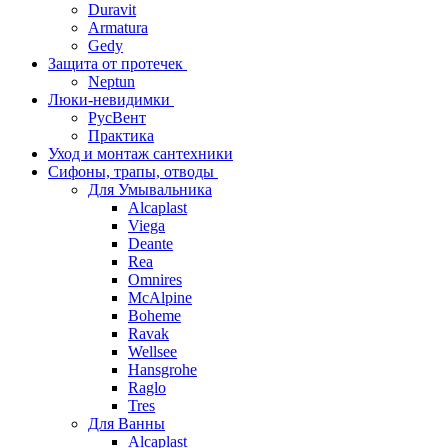
Duravit
Armatura
Gedy
Защита от протечек
Neptun
Люки-невидимки
РусВент
Практика
Уход и монтаж сантехники
Сифоны, трапы, отводы
Для Умывальника
Alcaplast
Viega
Deante
Rea
Omnires
McAlpine
Boheme
Ravak
Wellsee
Hansgrohe
Raglo
Tres
Для Ванны
Alcaplast