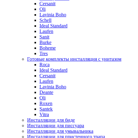
Cersanit
Oli
Lavinia Boho
Schell
Ideal Standard
Laufen
Sanit
Burke
Boheme
Tres
Готовые комплекты инсталляция с унитазом
Roca
Ideal Standard
Cersanit
Laufen
Lavinia Boho
Deante
Oli
Roxen
Santek
Vitra
Инсталляции для биде
Инсталляции для писсуара
Инсталляции для умывальника
Инсталляции для пристенного трапа