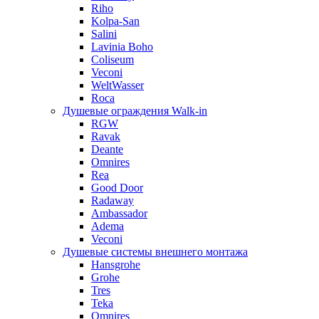
Riho
Kolpa-San
Salini
Lavinia Boho
Coliseum
Veconi
WeltWasser
Roca
Душевые ограждения Walk-in
RGW
Ravak
Deante
Omnires
Rea
Good Door
Radaway
Ambassador
Adema
Veconi
Душевые системы внешнего монтажа
Hansgrohe
Grohe
Tres
Teka
Omnires