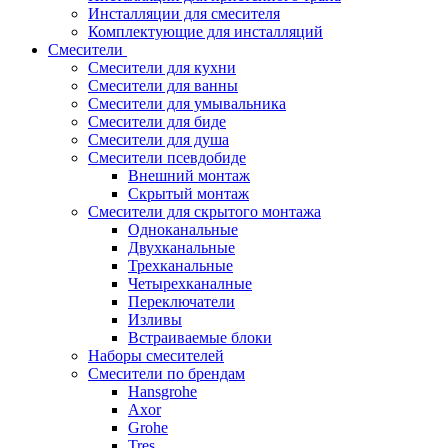
Инсталляции для смесителя
Комплектующие для инсталляций
Смесители
Смесители для кухни
Смесители для ванны
Смесители для умывальника
Смесители для биде
Смесители для душа
Смесители псевдобиде
Внешний монтаж
Скрытый монтаж
Смесители для скрытого монтажа
Одноканальные
Двухканальные
Трехканальные
Четырехканалные
Переключатели
Изливы
Встраиваемые блоки
Наборы смесителей
Смесители по брендам
Hansgrohe
Axor
Grohe
Tres