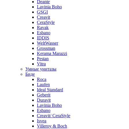
Deante
Lavinia Boho
GSGI
Creavit
CeraStyle
Ravak
Esbano
IDDIS
WeltWasser
Grossman
Kerama Marazzi
Pestan
Vitra
Умные унитазы
Биде
Roca
Laufen
Ideal Standard
Geberit
Duravit
Lavinia Boho
Esbano
Creavit/ CeraStyle
Isvea
Villeroy & Boch