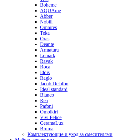
Boheme
AQUAme
Abber
Nobili
Omnires
Teka
Oras
Deante
Armatura
Lemark
Ravak
Roca
Iddis
Raglo
Jacob Delafon
Ideal standard
Blanco
Rea
Pafoni
Omoikiri
Vivi Felice
CeramaLux
Bruma
Комплектующие и уход за смесителями
Мебель для ванны