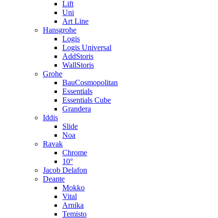
Lift
Uni
Art Line
Hansgrohe
Logis
Logis Universal
AddStoris
WallStoris
Grohe
BauCosmopolitan
Essentials
Essentials Cube
Grandera
Iddis
Slide
Noa
Ravak
Chrome
10°
Jacob Delafon
Deante
Mokko
Vital
Arnika
Temisto