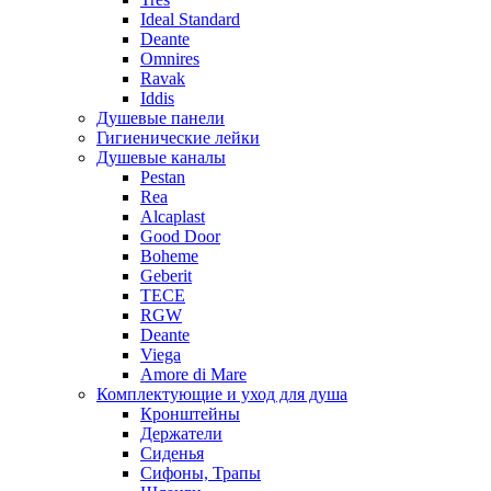
Ideal Standard
Deante
Omnires
Ravak
Iddis
Душевые панели
Гигиенические лейки
Душевые каналы
Pestan
Rea
Alcaplast
Good Door
Boheme
Geberit
TECE
RGW
Deante
Viega
Amore di Mare
Комплектующие и уход для душа
Кронштейны
Держатели
Сиденья
Сифоны, Трапы