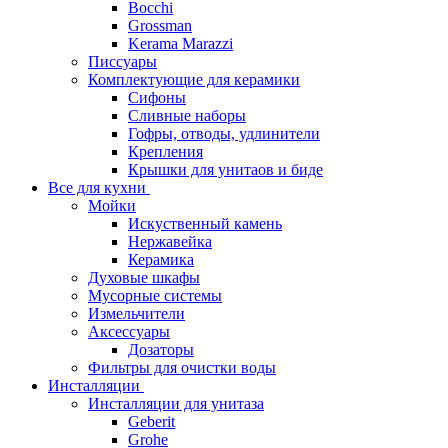
Bocchi
Grossman
Kerama Marazzi
Писсуары
Комплектующие для керамики
Сифоны
Сливные наборы
Гофры, отводы, удлинители
Крепления
Крышки для унитаов и биде
Все для кухни
Мойки
Искуственный камень
Нержавейка
Керамика
Духовые шкафы
Мусорные системы
Измельчители
Аксессуары
Дозаторы
Фильтры для очистки воды
Инсталляции
Инсталляции для унитаза
Geberit
Grohe