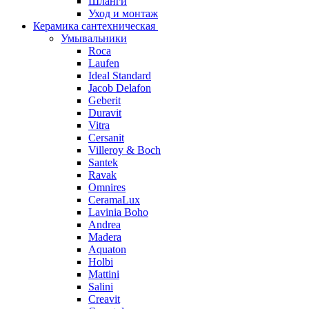
Шланги
Уход и монтаж
Керамика сантехническая
Умывальники
Roca
Laufen
Ideal Standard
Jacob Delafon
Geberit
Duravit
Vitra
Cersanit
Villeroy & Boch
Santek
Ravak
Omnires
CeramaLux
Lavinia Boho
Andrea
Madera
Aquaton
Holbi
Mattini
Salini
Creavit