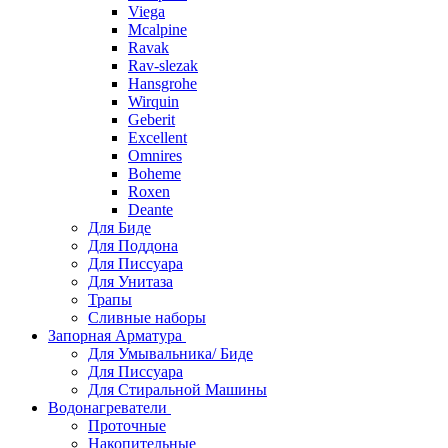
Viega
Mcalpine
Ravak
Rav-slezak
Hansgrohe
Wirquin
Geberit
Excellent
Omnires
Boheme
Roxen
Deante
Для Биде
Для Поддона
Для Писсуара
Для Унитаза
Трапы
Сливные наборы
Запорная Арматура
Для Умывальника/ Биде
Для Писсуара
Для Стиральной Машины
Водонагреватели
Проточные
Накопительные