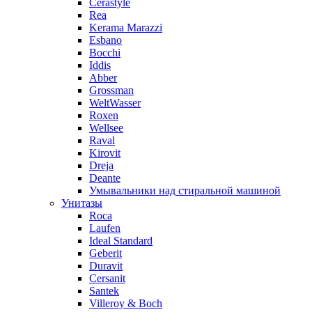
Cerastyle
Rea
Kerama Marazzi
Esbano
Bocchi
Iddis
Abber
Grossman
WeltWasser
Roxen
Wellsee
Raval
Kirovit
Dreja
Deante
Умывальники над стиральной машиной
Унитазы
Roca
Laufen
Ideal Standard
Geberit
Duravit
Cersanit
Santek
Villeroy & Boch