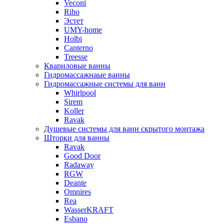
Veconi
Riho
Эстет
UMY-home
Holbi
Canterno
Treesse
Квариловые ванны
Гидромассажнаые ванны
Гидромассажные системы для ванн
Whirlpool
Sirem
Koller
Ravak
Душевые системы для ванн скрытого монтажа
Шторки для ванны
Ravak
Good Door
Radaway
RGW
Deante
Omnires
Rea
WasserKRAFT
Esbano