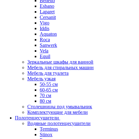
Benetto
Esbano
Laparet
Cersanit
Vigo
Iddis
Aquaton
Roca
Sanwerk
Vela
Equil
Зеркальные шкафы для ванной
Мебель для стиральных машин
Мебель для туалета
Мебель узкая
50-55 см
60-65 см
70 см
80 см
Столешницы под умывальник
Комплектующие для мебели
Полотенцесушители
Водяные полотенцесушители
Terminus
Stinox