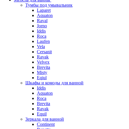
Тумбы под умывальник
Laparet
Aquaton
Raval
Jorno
Iddis
Roca
Laufen
Vela
Cersanit
Ravak
Velvex
Brevita
Misty
Eqiul
Шкафы и комоды для ванной
Iddis
Aquaton
Roca
Brevita
Ravak
Equil
Зеркала для ванной
Continent