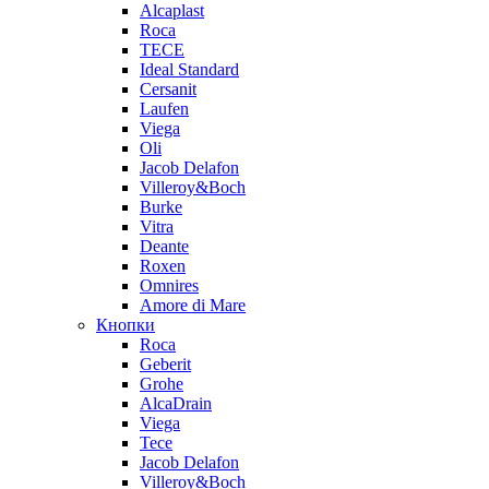
Alcaplast
Roca
TECE
Ideal Standard
Cersanit
Laufen
Viega
Oli
Jacob Delafon
Villeroy&Boch
Burke
Vitra
Deante
Roxen
Omnires
Amore di Mare
Кнопки
Roca
Geberit
Grohe
AlcaDrain
Viega
Tece
Jacob Delafon
Villeroy&Boch