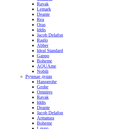
Ravak
Lemark
Deante
Rea
Oras
Iddis
Jacob Delafon
Raglo
Abber
Ideal Standard
Gappo
Boheme
AQUAme
Nobili
Ручные души
Hansgrohe
Grohe
Omnires
Ravak
Iddis
Deante
Jacob Delafon
Armatura
Boheme
Laveo