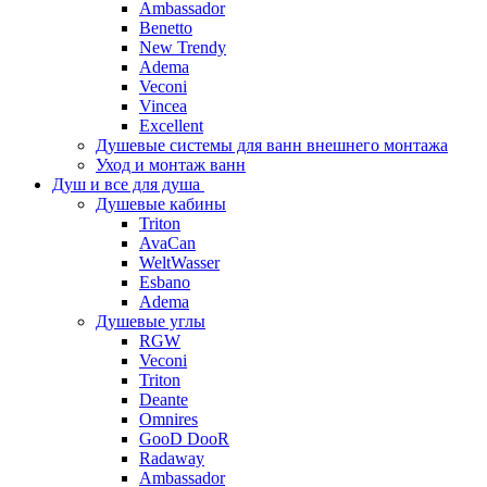
Ambassador
Benetto
New Trendy
Adema
Veconi
Vincea
Excellent
Душевые системы для ванн внешнего монтажа
Уход и монтаж ванн
Душ и все для душа
Душевые кабины
Triton
AvaCan
WeltWasser
Esbano
Adema
Душевые углы
RGW
Veconi
Triton
Deante
Omnires
GooD DooR
Radaway
Ambassador