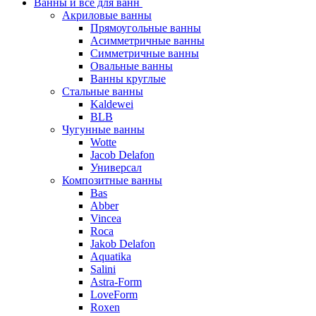
Ванны и все для ванн
Акриловые ванны
Прямоугольные ванны
Асимметричные ванны
Симметричные ванны
Овальные ванны
Ванны круглые
Стальные ванны
Kaldewei
BLB
Чугунные ванны
Wotte
Jacob Delafon
Универсал
Композитные ванны
Bas
Abber
Vincea
Roca
Jakob Delafon
Aquatika
Salini
Astra-Form
LoveForm
Roxen