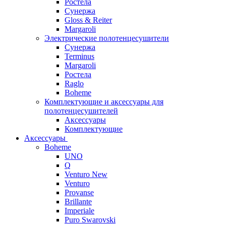
Ростела
Сунержа
Gloss & Reiter
Margaroli
Электрические полотенцесушители
Сунержа
Terminus
Margaroli
Ростела
Raglo
Boheme
Комплектующие и аксессуары для
полотенцесушителей
Аксессуары
Комплектующие
Аксессуары
Boheme
UNO
Q
Venturo New
Venturo
Provanse
Brillante
Imperiale
Puro Swarovski