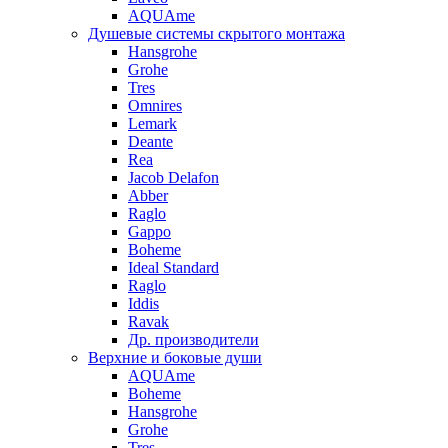
AQUAme
Душевые системы скрытого монтажа
Hansgrohe
Grohe
Tres
Omnires
Lemark
Deante
Rea
Jacob Delafon
Abber
Raglo
Gappo
Boheme
Ideal Standard
Raglo
Iddis
Ravak
Др. производители
Верхние и боковые души
AQUAme
Boheme
Hansgrohe
Grohe
Tres