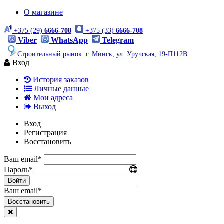
О магазине
+375 (29)
6666-708
+375 (33)
6666-708
Viber
WhatsApp
Telegram
Строительный рынок: г. Минск, ул. Уручская, 19-П112В
Вход
История заказов
Личные данные
Мои адреса
Выход
Вход
Регистрация
Восстановить
Ваш email
*
Пароль
*
Войти
Ваш email
*
Воcстановить