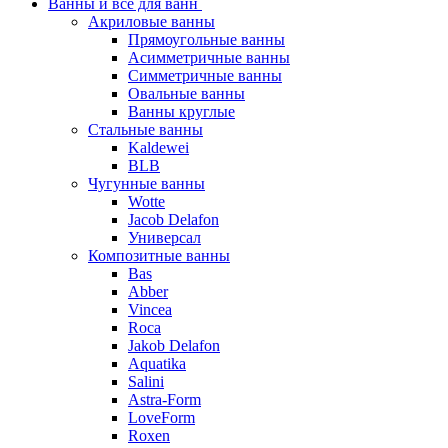
Ванны и все для ванн
Акриловые ванны
Прямоугольные ванны
Асимметричные ванны
Симметричные ванны
Овальные ванны
Ванны круглые
Стальные ванны
Kaldewei
BLB
Чугунные ванны
Wotte
Jacob Delafon
Универсал
Композитные ванны
Bas
Abber
Vincea
Roca
Jakob Delafon
Aquatika
Salini
Astra-Form
LoveForm
Roxen