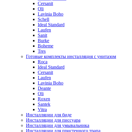
Cersanit
Oli
Lavinia Boho
Schell
Ideal Standard
Laufen
Sanit
Burke
Boheme
Tres
Готовые комплекты инсталляция с унитазом
Roca
Ideal Standard
Cersanit
Laufen
Lavinia Boho
Deante
Oli
Roxen
Santek
Vitra
Инсталляции для биде
Инсталляции для писсуара
Инсталляции для умывальника
Инсталляции для пристенного трапа