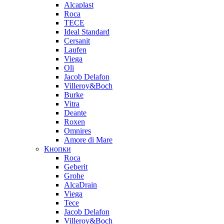
Alcaplast
Roca
TECE
Ideal Standard
Cersanit
Laufen
Viega
Oli
Jacob Delafon
Villeroy&Boch
Burke
Vitra
Deante
Roxen
Omnires
Amore di Mare
Кнопки
Roca
Geberit
Grohe
AlcaDrain
Viega
Tece
Jacob Delafon
Villeroy&Boch