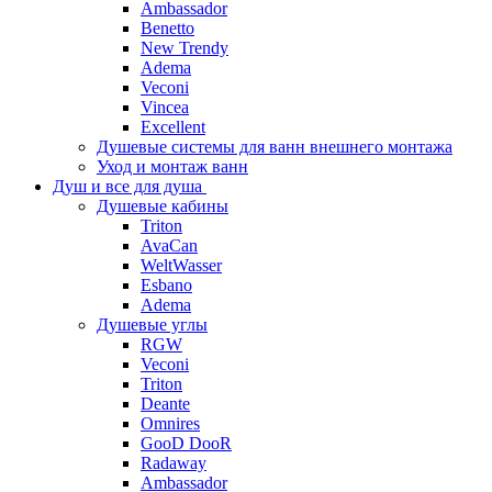
Ambassador
Benetto
New Trendy
Adema
Veconi
Vincea
Excellent
Душевые системы для ванн внешнего монтажа
Уход и монтаж ванн
Душ и все для душа
Душевые кабины
Triton
AvaCan
WeltWasser
Esbano
Adema
Душевые углы
RGW
Veconi
Triton
Deante
Omnires
GooD DooR
Radaway
Ambassador