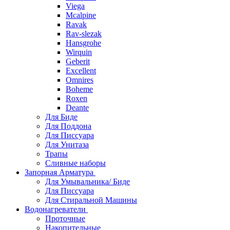
Viega
Mcalpine
Ravak
Rav-slezak
Hansgrohe
Wirquin
Geberit
Excellent
Omnires
Boheme
Roxen
Deante
Для Биде
Для Поддона
Для Писсуара
Для Унитаза
Трапы
Сливные наборы
Запорная Арматура
Для Умывальника/ Биде
Для Писсуара
Для Стиральной Машины
Водонагреватели
Проточные
Накопительные