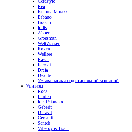
Cerastyle
Rea
Kerama Marazzi
Esbano
Bocchi
Iddis
Abber
Grossman
WeltWasser
Roxen
Wellsee
Raval
Kirovit
Dreja
Deante
Умывальники над стиральной машиной
Унитазы
Roca
Laufen
Ideal Standard
Geberit
Duravit
Cersanit
Santek
Villeroy & Boch