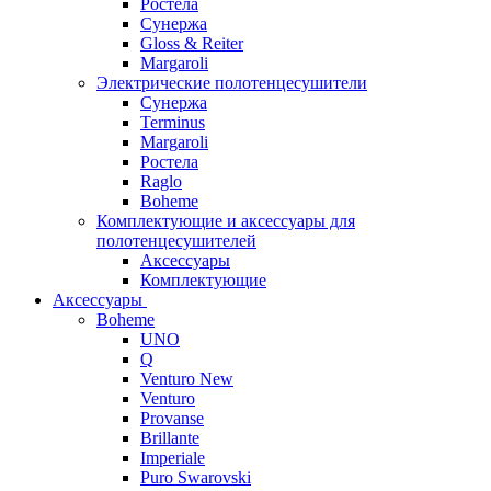
Ростела
Сунержа
Gloss & Reiter
Margaroli
Электрические полотенцесушители
Сунержа
Terminus
Margaroli
Ростела
Raglo
Boheme
Комплектующие и аксессуары для
полотенцесушителей
Аксессуары
Комплектующие
Аксессуары
Boheme
UNO
Q
Venturo New
Venturo
Provanse
Brillante
Imperiale
Puro Swarovski