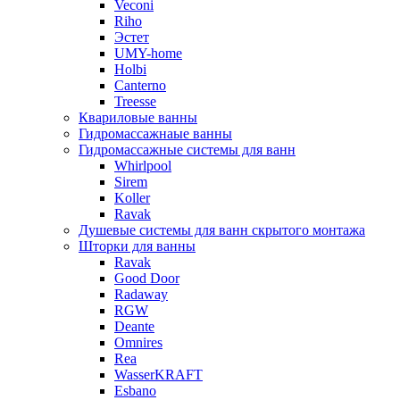
Veconi
Riho
Эстет
UMY-home
Holbi
Canterno
Treesse
Квариловые ванны
Гидромассажнаые ванны
Гидромассажные системы для ванн
Whirlpool
Sirem
Koller
Ravak
Душевые системы для ванн скрытого монтажа
Шторки для ванны
Ravak
Good Door
Radaway
RGW
Deante
Omnires
Rea
WasserKRAFT
Esbano