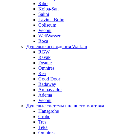
Riho
Kolpa-San
Salini
Lavinia Boho
Coliseum
Veconi
WeltWasser
Roca
Душевые ограждения Walk-in
RGW
Ravak
Deante
Omnires
Rea
Good Door
Radaway
Ambassador
Adema
Veconi
Душевые системы внешнего монтажа
Hansgrohe
Grohe
Tres
Teka
Omnires