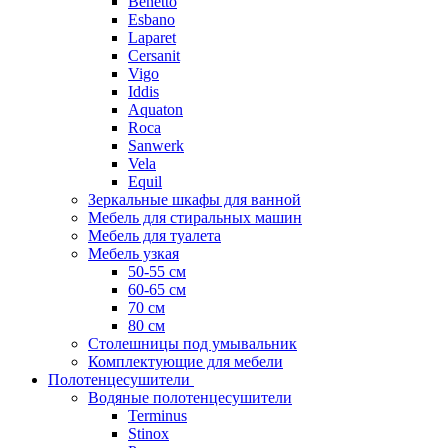
Benetto
Esbano
Laparet
Cersanit
Vigo
Iddis
Aquaton
Roca
Sanwerk
Vela
Equil
Зеркальные шкафы для ванной
Мебель для стиральных машин
Мебель для туалета
Мебель узкая
50-55 см
60-65 см
70 см
80 см
Столешницы под умывальник
Комплектующие для мебели
Полотенцесушители
Водяные полотенцесушители
Terminus
Stinox