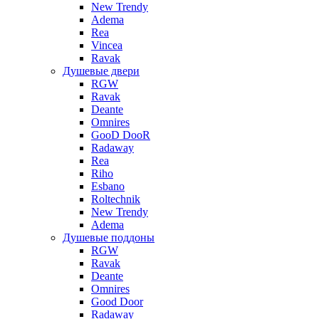
New Trendy
Adema
Rea
Vincea
Ravak
Душевые двери
RGW
Ravak
Deante
Omnires
GooD DooR
Radaway
Rea
Riho
Esbano
Roltechnik
New Trendy
Adema
Душевые поддоны
RGW
Ravak
Deante
Omnires
Good Door
Radaway