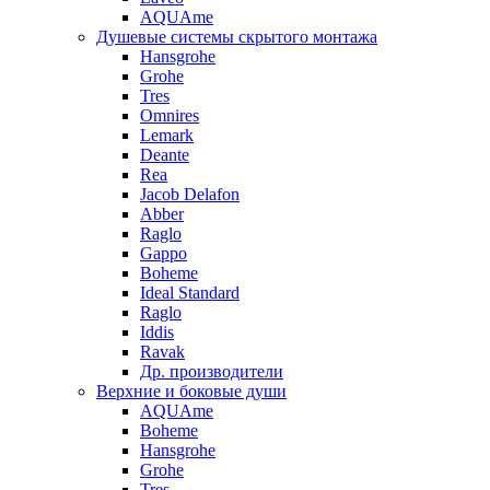
AQUAme
Душевые системы скрытого монтажа
Hansgrohe
Grohe
Tres
Omnires
Lemark
Deante
Rea
Jacob Delafon
Abber
Raglo
Gappo
Boheme
Ideal Standard
Raglo
Iddis
Ravak
Др. производители
Верхние и боковые души
AQUAme
Boheme
Hansgrohe
Grohe
Tres