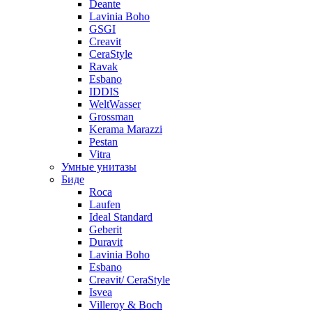
Deante
Lavinia Boho
GSGI
Creavit
CeraStyle
Ravak
Esbano
IDDIS
WeltWasser
Grossman
Kerama Marazzi
Pestan
Vitra
Умные унитазы
Биде
Roca
Laufen
Ideal Standard
Geberit
Duravit
Lavinia Boho
Esbano
Creavit/ CeraStyle
Isvea
Villeroy & Boch