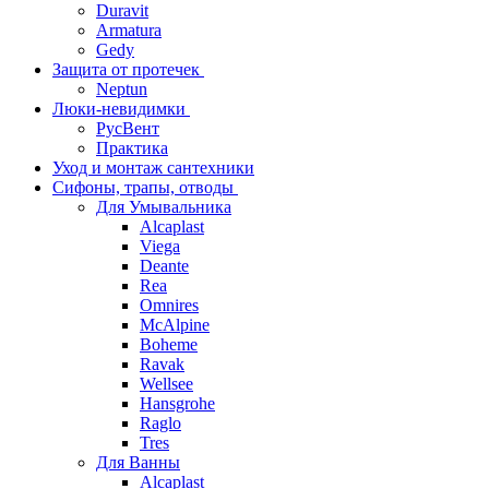
Duravit
Armatura
Gedy
Защита от протечек
Neptun
Люки-невидимки
РусВент
Практика
Уход и монтаж сантехники
Сифоны, трапы, отводы
Для Умывальника
Alcaplast
Viega
Deante
Rea
Omnires
McAlpine
Boheme
Ravak
Wellsee
Hansgrohe
Raglo
Tres
Для Ванны
Alcaplast