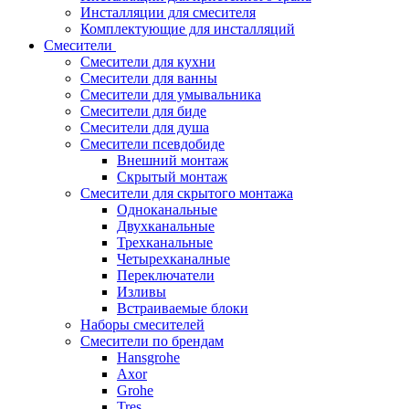
Инсталляции для смесителя
Комплектующие для инсталляций
Смесители
Смесители для кухни
Смесители для ванны
Смесители для умывальника
Смесители для биде
Смесители для душа
Смесители псевдобиде
Внешний монтаж
Скрытый монтаж
Смесители для скрытого монтажа
Одноканальные
Двухканальные
Трехканальные
Четырехканалные
Переключатели
Изливы
Встраиваемые блоки
Наборы смесителей
Смесители по брендам
Hansgrohe
Axor
Grohe
Tres