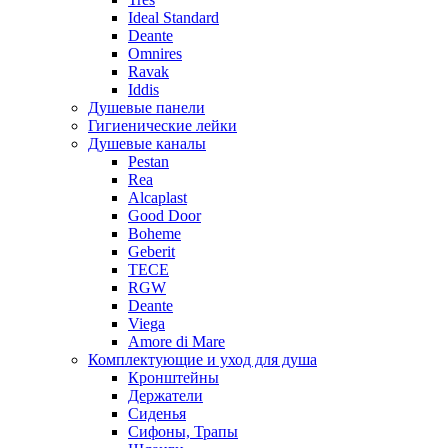
Ideal Standard
Deante
Omnires
Ravak
Iddis
Душевые панели
Гигиенические лейки
Душевые каналы
Pestan
Rea
Alcaplast
Good Door
Boheme
Geberit
TECE
RGW
Deante
Viega
Amore di Mare
Комплектующие и уход для душа
Кронштейны
Держатели
Сиденья
Сифоны, Трапы