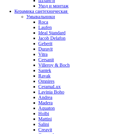
Шланги
Уход и монтаж
Керамика сантехническая
Умывальники
Roca
Laufen
Ideal Standard
Jacob Delafon
Geberit
Duravit
Vitra
Cersanit
Villeroy & Boch
Santek
Ravak
Omnires
CeramaLux
Lavinia Boho
Andrea
Madera
Aquaton
Holbi
Mattini
Salini
Creavit