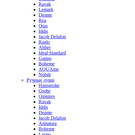
Ravak
Lemark
Deante
Rea
Oras
Iddis
Jacob Delafon
Raglo
Abber
Ideal Standard
Gappo
Boheme
AQUAme
Nobili
Ручные души
Hansgrohe
Grohe
Omnires
Ravak
Iddis
Deante
Jacob Delafon
Armatura
Boheme
Laveo