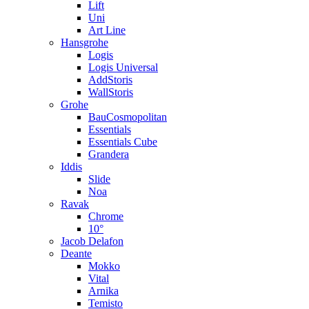
Lift
Uni
Art Line
Hansgrohe
Logis
Logis Universal
AddStoris
WallStoris
Grohe
BauCosmopolitan
Essentials
Essentials Cube
Grandera
Iddis
Slide
Noa
Ravak
Chrome
10°
Jacob Delafon
Deante
Mokko
Vital
Arnika
Temisto