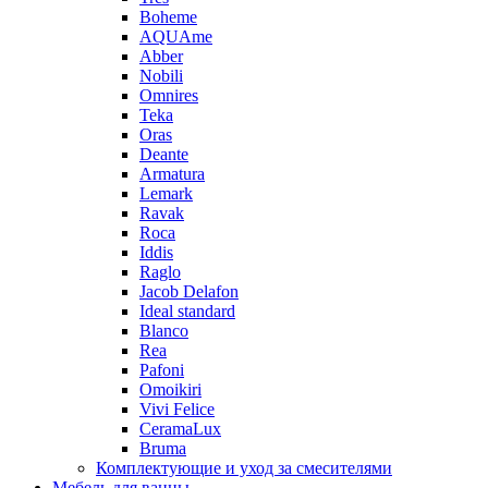
Boheme
AQUAme
Abber
Nobili
Omnires
Teka
Oras
Deante
Armatura
Lemark
Ravak
Roca
Iddis
Raglo
Jacob Delafon
Ideal standard
Blanco
Rea
Pafoni
Omoikiri
Vivi Felice
CeramaLux
Bruma
Комплектующие и уход за смесителями
Мебель для ванны