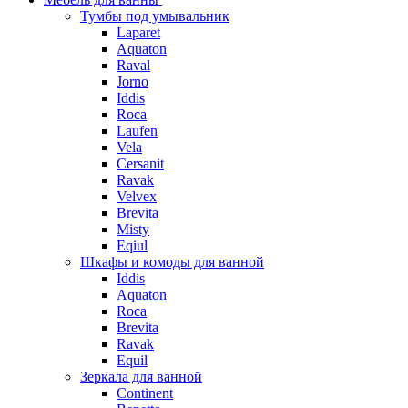
Тумбы под умывальник
Laparet
Aquaton
Raval
Jorno
Iddis
Roca
Laufen
Vela
Cersanit
Ravak
Velvex
Brevita
Misty
Eqiul
Шкафы и комоды для ванной
Iddis
Aquaton
Roca
Brevita
Ravak
Equil
Зеркала для ванной
Continent