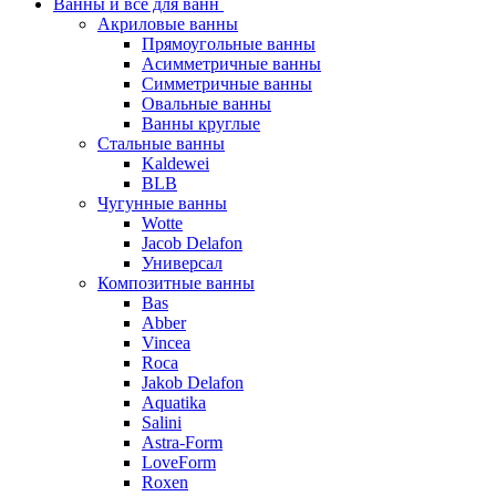
Ванны и все для ванн
Акриловые ванны
Прямоугольные ванны
Асимметричные ванны
Симметричные ванны
Овальные ванны
Ванны круглые
Стальные ванны
Kaldewei
BLB
Чугунные ванны
Wotte
Jacob Delafon
Универсал
Композитные ванны
Bas
Abber
Vincea
Roca
Jakob Delafon
Aquatika
Salini
Astra-Form
LoveForm
Roxen