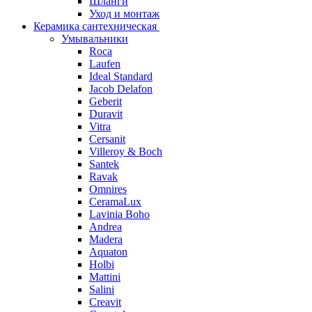
Шланги
Уход и монтаж
Керамика сантехническая
Умывальники
Roca
Laufen
Ideal Standard
Jacob Delafon
Geberit
Duravit
Vitra
Cersanit
Villeroy & Boch
Santek
Ravak
Omnires
CeramaLux
Lavinia Boho
Andrea
Madera
Aquaton
Holbi
Mattini
Salini
Creavit