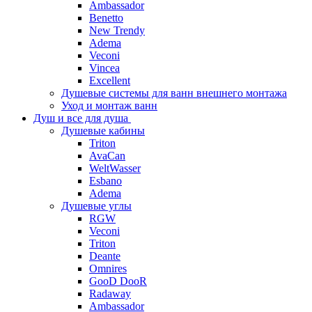
Ambassador
Benetto
New Trendy
Adema
Veconi
Vincea
Excellent
Душевые системы для ванн внешнего монтажа
Уход и монтаж ванн
Душ и все для душа
Душевые кабины
Triton
AvaCan
WeltWasser
Esbano
Adema
Душевые углы
RGW
Veconi
Triton
Deante
Omnires
GooD DooR
Radaway
Ambassador