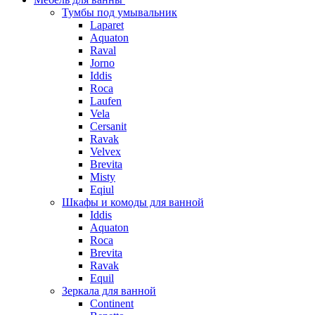
Тумбы под умывальник
Laparet
Aquaton
Raval
Jorno
Iddis
Roca
Laufen
Vela
Cersanit
Ravak
Velvex
Brevita
Misty
Eqiul
Шкафы и комоды для ванной
Iddis
Aquaton
Roca
Brevita
Ravak
Equil
Зеркала для ванной
Continent