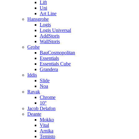
Lift
Uni
Art Line
Hansgrohe
Logis
Logis Universal
AddStoris
WallStoris
Grohe
BauCosmopolitan
Essentials
Essentials Cube
Grandera
Iddis
Slide
Noa
Ravak
Chrome
10°
Jacob Delafon
Deante
Mokko
Vital
Arnika
Temisto