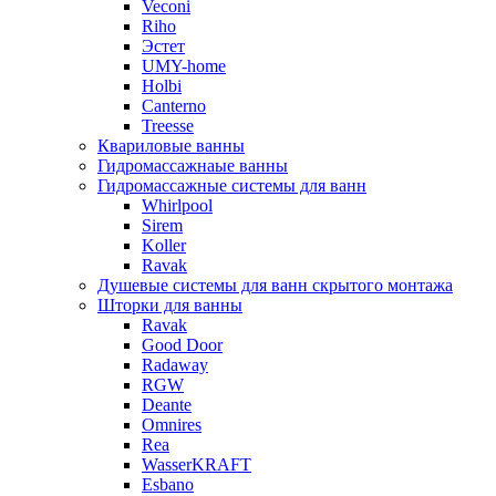
Veconi
Riho
Эстет
UMY-home
Holbi
Canterno
Treesse
Квариловые ванны
Гидромассажнаые ванны
Гидромассажные системы для ванн
Whirlpool
Sirem
Koller
Ravak
Душевые системы для ванн скрытого монтажа
Шторки для ванны
Ravak
Good Door
Radaway
RGW
Deante
Omnires
Rea
WasserKRAFT
Esbano