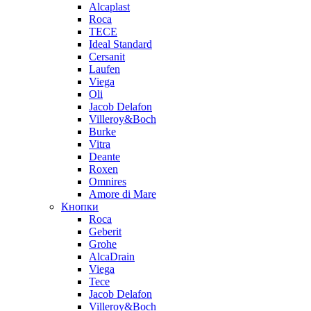
Alcaplast
Roca
TECE
Ideal Standard
Cersanit
Laufen
Viega
Oli
Jacob Delafon
Villeroy&Boch
Burke
Vitra
Deante
Roxen
Omnires
Amore di Mare
Кнопки
Roca
Geberit
Grohe
AlcaDrain
Viega
Tece
Jacob Delafon
Villeroy&Boch