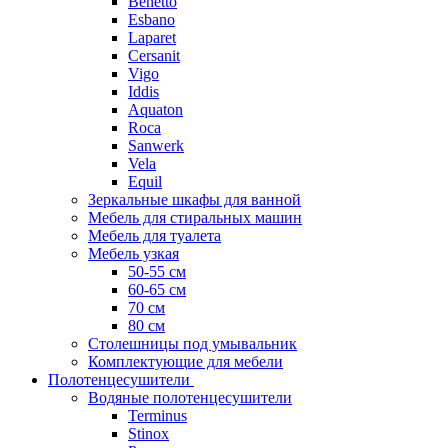
Benetto
Esbano
Laparet
Cersanit
Vigo
Iddis
Aquaton
Roca
Sanwerk
Vela
Equil
Зеркальные шкафы для ванной
Мебель для стиральных машин
Мебель для туалета
Мебель узкая
50-55 см
60-65 см
70 см
80 см
Столешницы под умывальник
Комплектующие для мебели
Полотенцесушители
Водяные полотенцесушители
Terminus
Stinox