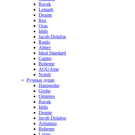
Ravak
Lemark
Deante
Rea
Oras
Iddis
Jacob Delafon
Raglo
Abber
Ideal Standard
Gappo
Boheme
AQUAme
Nobili
Ручные души
Hansgrohe
Grohe
Omnires
Ravak
Iddis
Deante
Jacob Delafon
Armatura
Boheme
Laveo