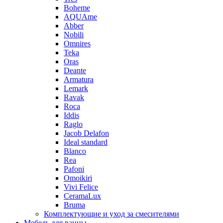
Boheme
AQUAme
Abber
Nobili
Omnires
Teka
Oras
Deante
Armatura
Lemark
Ravak
Roca
Iddis
Raglo
Jacob Delafon
Ideal standard
Blanco
Rea
Pafoni
Omoikiri
Vivi Felice
CeramaLux
Bruma
Комплектующие и уход за смесителями
Мебель для ванны