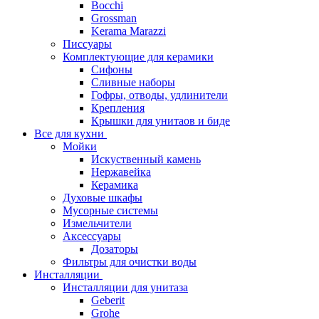
Bocchi
Grossman
Kerama Marazzi
Писсуары
Комплектующие для керамики
Сифоны
Сливные наборы
Гофры, отводы, удлинители
Крепления
Крышки для унитаов и биде
Все для кухни
Мойки
Искуственный камень
Нержавейка
Керамика
Духовые шкафы
Мусорные системы
Измельчители
Аксессуары
Дозаторы
Фильтры для очистки воды
Инсталляции
Инсталляции для унитаза
Geberit
Grohe