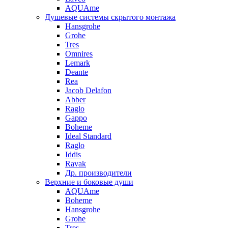
AQUAme
Душевые системы скрытого монтажа
Hansgrohe
Grohe
Tres
Omnires
Lemark
Deante
Rea
Jacob Delafon
Abber
Raglo
Gappo
Boheme
Ideal Standard
Raglo
Iddis
Ravak
Др. производители
Верхние и боковые души
AQUAme
Boheme
Hansgrohe
Grohe
Tres