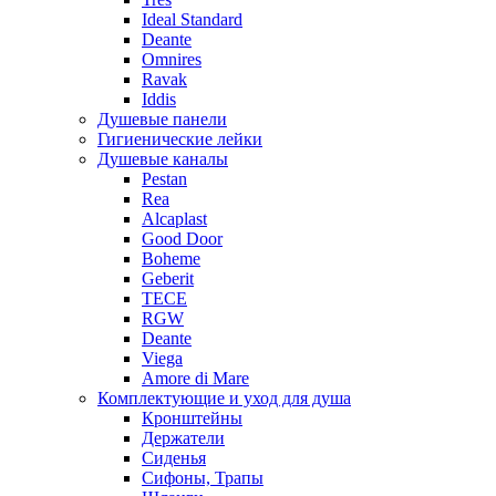
Ideal Standard
Deante
Omnires
Ravak
Iddis
Душевые панели
Гигиенические лейки
Душевые каналы
Pestan
Rea
Alcaplast
Good Door
Boheme
Geberit
TECE
RGW
Deante
Viega
Amore di Mare
Комплектующие и уход для душа
Кронштейны
Держатели
Сиденья
Сифоны, Трапы