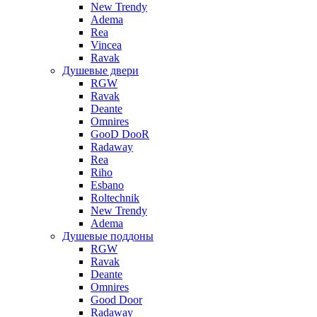
New Trendy
Adema
Rea
Vincea
Ravak
Душевые двери
RGW
Ravak
Deante
Omnires
GooD DooR
Radaway
Rea
Riho
Esbano
Roltechnik
New Trendy
Adema
Душевые поддоны
RGW
Ravak
Deante
Omnires
Good Door
Radaway