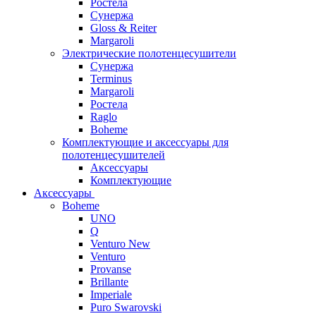
Ростела
Сунержа
Gloss & Reiter
Margaroli
Электрические полотенцесушители
Сунержа
Terminus
Margaroli
Ростела
Raglo
Boheme
Комплектующие и аксессуары для
полотенцесушителей
Аксессуары
Комплектующие
Аксессуары
Boheme
UNO
Q
Venturo New
Venturo
Provanse
Brillante
Imperiale
Puro Swarovski