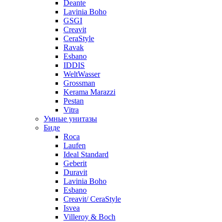
Deante
Lavinia Boho
GSGI
Creavit
CeraStyle
Ravak
Esbano
IDDIS
WeltWasser
Grossman
Kerama Marazzi
Pestan
Vitra
Умные унитазы
Биде
Roca
Laufen
Ideal Standard
Geberit
Duravit
Lavinia Boho
Esbano
Creavit/ CeraStyle
Isvea
Villeroy & Boch