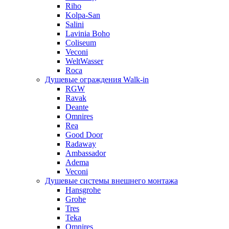
Riho
Kolpa-San
Salini
Lavinia Boho
Coliseum
Veconi
WeltWasser
Roca
Душевые ограждения Walk-in
RGW
Ravak
Deante
Omnires
Rea
Good Door
Radaway
Ambassador
Adema
Veconi
Душевые системы внешнего монтажа
Hansgrohe
Grohe
Tres
Teka
Omnires