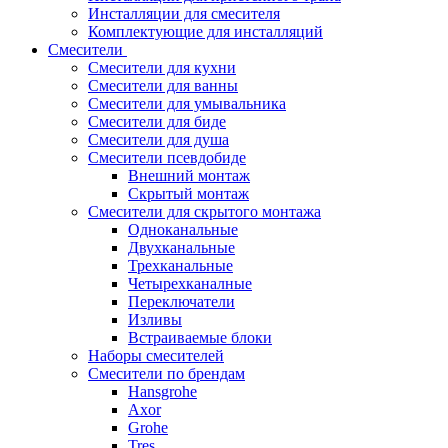
Инсталляции для смесителя
Комплектующие для инсталляций
Смесители
Смесители для кухни
Смесители для ванны
Смесители для умывальника
Смесители для биде
Смесители для душа
Смесители псевдобиде
Внешний монтаж
Скрытый монтаж
Смесители для скрытого монтажа
Одноканальные
Двухканальные
Трехканальные
Четырехканалные
Переключатели
Изливы
Встраиваемые блоки
Наборы смесителей
Смесители по брендам
Hansgrohe
Axor
Grohe
Tres