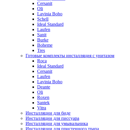
Cersanit
Oli
Lavinia Boho
Schell
Ideal Standard
Laufen
Sanit
Burke
Boheme
Tres
Готовые комплекты инсталляция с унитазом
Roca
Ideal Standard
Cersanit
Laufen
Lavinia Boho
Deante
Oli
Roxen
Santek
Vitra
Инсталляции для биде
Инсталляции для писсуара
Инсталляции для умывальника
Инсталляции для пристенного трапа