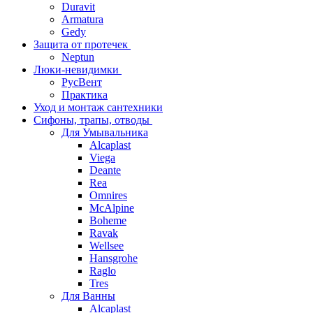
Duravit
Armatura
Gedy
Защита от протечек
Neptun
Люки-невидимки
РусВент
Практика
Уход и монтаж сантехники
Сифоны, трапы, отводы
Для Умывальника
Alcaplast
Viega
Deante
Rea
Omnires
McAlpine
Boheme
Ravak
Wellsee
Hansgrohe
Raglo
Tres
Для Ванны
Alcaplast