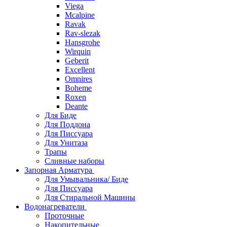
Viega
Mcalpine
Ravak
Rav-slezak
Hansgrohe
Wirquin
Geberit
Excellent
Omnires
Boheme
Roxen
Deante
Для Биде
Для Поддона
Для Писсуара
Для Унитаза
Трапы
Сливные наборы
Запорная Арматура
Для Умывальника/ Биде
Для Писсуара
Для Стиральной Машины
Водонагреватели
Проточные
Накопительные