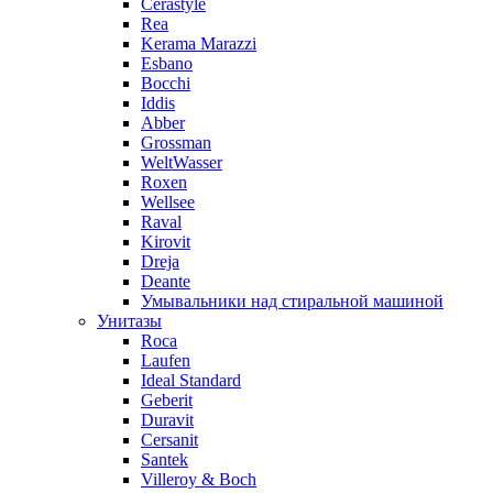
Cerastyle
Rea
Kerama Marazzi
Esbano
Bocchi
Iddis
Abber
Grossman
WeltWasser
Roxen
Wellsee
Raval
Kirovit
Dreja
Deante
Умывальники над стиральной машиной
Унитазы
Roca
Laufen
Ideal Standard
Geberit
Duravit
Cersanit
Santek
Villeroy & Boch