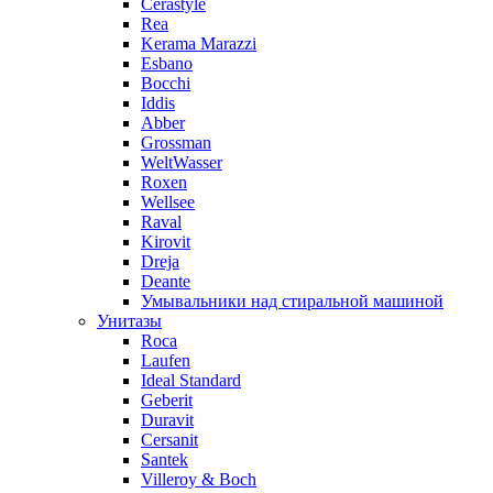
Cerastyle
Rea
Kerama Marazzi
Esbano
Bocchi
Iddis
Abber
Grossman
WeltWasser
Roxen
Wellsee
Raval
Kirovit
Dreja
Deante
Умывальники над стиральной машиной
Унитазы
Roca
Laufen
Ideal Standard
Geberit
Duravit
Cersanit
Santek
Villeroy & Boch