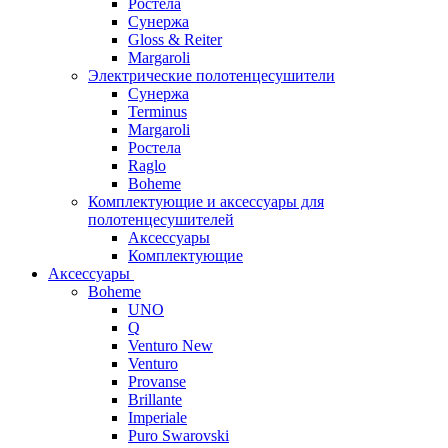
Ростела
Сунержа
Gloss & Reiter
Margaroli
Электрические полотенцесушители
Сунержа
Terminus
Margaroli
Ростела
Raglo
Boheme
Комплектующие и аксессуары для
полотенцесушителей
Аксессуары
Комплектующие
Аксессуары
Boheme
UNO
Q
Venturo New
Venturo
Provanse
Brillante
Imperiale
Puro Swarovski