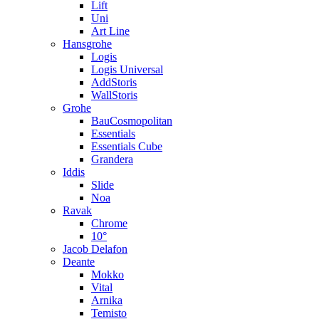
Lift
Uni
Art Line
Hansgrohe
Logis
Logis Universal
AddStoris
WallStoris
Grohe
BauCosmopolitan
Essentials
Essentials Cube
Grandera
Iddis
Slide
Noa
Ravak
Chrome
10°
Jacob Delafon
Deante
Mokko
Vital
Arnika
Temisto