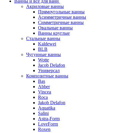
Ванны и все для ванн
Акриловые ванны
Прямоугольные ванны
Асимметричные ванны
Симметричные ванны
Овальные ванны
Ванны круглые
Стальные ванны
Kaldewei
BLB
Чугунные ванны
Wotte
Jacob Delafon
Универсал
Композитные ванны
Bas
Abber
Vincea
Roca
Jakob Delafon
Aquatika
Salini
Astra-Form
LoveForm
Roxen