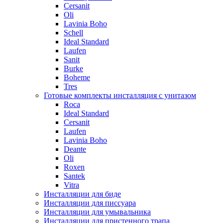
Cersanit
Oli
Lavinia Boho
Schell
Ideal Standard
Laufen
Sanit
Burke
Boheme
Tres
Готовые комплекты инсталляция с унитазом
Roca
Ideal Standard
Cersanit
Laufen
Lavinia Boho
Deante
Oli
Roxen
Santek
Vitra
Инсталляции для биде
Инсталляции для писсуара
Инсталляции для умывальника
Инсталляции для пристенного трапа