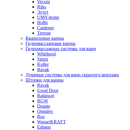
Veconi
Riho
Эстет
UMY-home
Holbi
Canterno
Treesse
Квариловые ванны
Гидромассажнаые ванны
Гидромассажные системы для ванн
Whirlpool
Sirem
Koller
Ravak
Душевые системы для ванн скрытого монтажа
Шторки для ванны
Ravak
Good Door
Radaway
RGW
Deante
Omnires
Rea
WasserKRAFT
Esbano