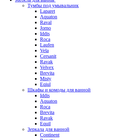
Тумбы под умывальник
Laparet
Aquaton
Raval
Jorno
Iddis
Roca
Laufen
Vela
Cersanit
Ravak
Velvex
Brevita
Misty
Eqiul
Шкафы и комоды для ванной
Iddis
Aquaton
Roca
Brevita
Ravak
Equil
Зеркала для ванной
Continent