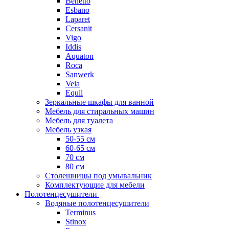
Benetto
Esbano
Laparet
Cersanit
Vigo
Iddis
Aquaton
Roca
Sanwerk
Vela
Equil
Зеркальные шкафы для ванной
Мебель для стиральных машин
Мебель для туалета
Мебель узкая
50-55 см
60-65 см
70 см
80 см
Столешницы под умывальник
Комплектующие для мебели
Полотенцесушители
Водяные полотенцесушители
Terminus
Stinox