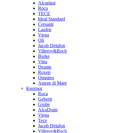
Alcaplast
Roca
TECE
Ideal Standard
Cersanit
Laufen
Viega
Oli
Jacob Delafon
Villeroy&Boch
Burke
Vitra
Deante
Roxen
Omnires
Amore di Mare
Кнопки
Roca
Geberit
Grohe
AlcaDrain
Viega
Tece
Jacob Delafon
Villeroy&Boch