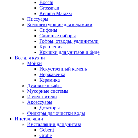
Bocchi
Grossman
Kerama Marazzi
Писсуары
Комплектующие для керамики
Сифоны
Сливные наборы
Гофры, отводы, удлинители
Крепления
Крышки для унитаов и биде
Все для кухни
Мойки
Искуственный камень
Нержавейка
Керамика
Духовые шкафы
Мусорные системы
Измельчители
Аксессуары
Дозаторы
Фильтры для очистки воды
Инсталляции
Инсталляции для унитаза
Geberit
Grohe