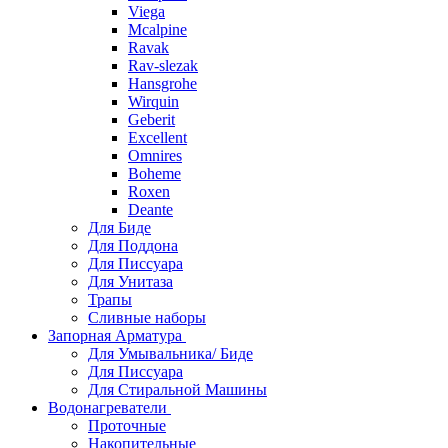
Viega
Mcalpine
Ravak
Rav-slezak
Hansgrohe
Wirquin
Geberit
Excellent
Omnires
Boheme
Roxen
Deante
Для Биде
Для Поддона
Для Писсуара
Для Унитаза
Трапы
Сливные наборы
Запорная Арматура
Для Умывальника/ Биде
Для Писсуара
Для Стиральной Машины
Водонагреватели
Проточные
Накопительные