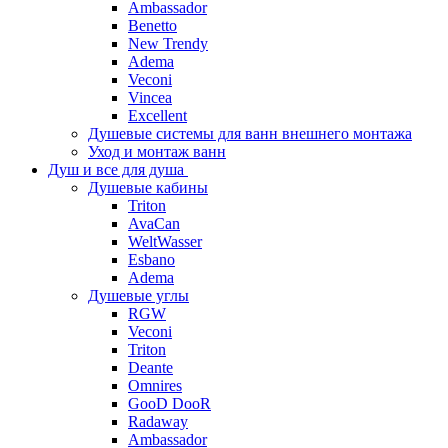
Ambassador
Benetto
New Trendy
Adema
Veconi
Vincea
Excellent
Душевые системы для ванн внешнего монтажа
Уход и монтаж ванн
Душ и все для душа
Душевые кабины
Triton
AvaCan
WeltWasser
Esbano
Adema
Душевые углы
RGW
Veconi
Triton
Deante
Omnires
GooD DooR
Radaway
Ambassador