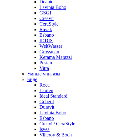
Deante
Lavinia Boho
GSGI
Creavit
CeraStyle
Ravak
Esbano
IDDIS
WeltWasser
Grossman
Kerama Marazzi
Pestan
Vitra
Умные унитазы
Биде
Roca
Laufen
Ideal Standard
Geberit
Duravit
Lavinia Boho
Esbano
Creavit/ CeraStyle
Isvea
Villeroy & Boch