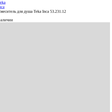
eka
nca
меситель для душа Teka Inca 53.231.12
наличии