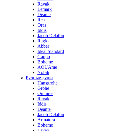
Ravak
Lemark
Deante
Rea
Oras
Iddis
Jacob Delafon
Raglo
Abber
Ideal Standard
Gappo
Boheme
AQUAme
Nobili
Ручные души
Hansgrohe
Grohe
Omnires
Ravak
Iddis
Deante
Jacob Delafon
Armatura
Boheme
Laveo