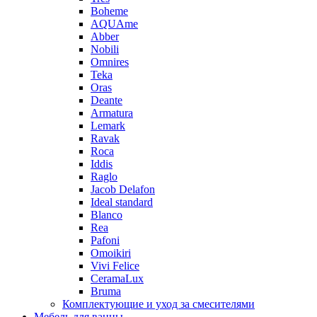
Boheme
AQUAme
Abber
Nobili
Omnires
Teka
Oras
Deante
Armatura
Lemark
Ravak
Roca
Iddis
Raglo
Jacob Delafon
Ideal standard
Blanco
Rea
Pafoni
Omoikiri
Vivi Felice
CeramaLux
Bruma
Комплектующие и уход за смесителями
Мебель для ванны