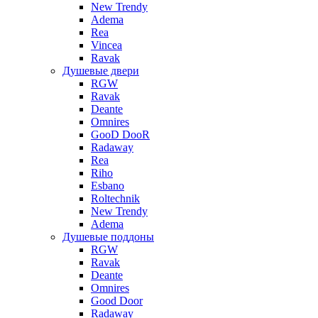
New Trendy
Adema
Rea
Vincea
Ravak
Душевые двери
RGW
Ravak
Deante
Omnires
GooD DooR
Radaway
Rea
Riho
Esbano
Roltechnik
New Trendy
Adema
Душевые поддоны
RGW
Ravak
Deante
Omnires
Good Door
Radaway