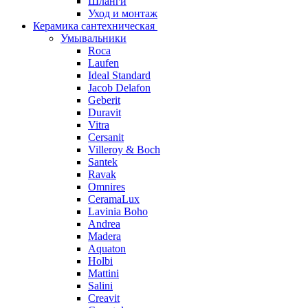
Шланги
Уход и монтаж
Керамика сантехническая
Умывальники
Roca
Laufen
Ideal Standard
Jacob Delafon
Geberit
Duravit
Vitra
Cersanit
Villeroy & Boch
Santek
Ravak
Omnires
CeramaLux
Lavinia Boho
Andrea
Madera
Aquaton
Holbi
Mattini
Salini
Creavit