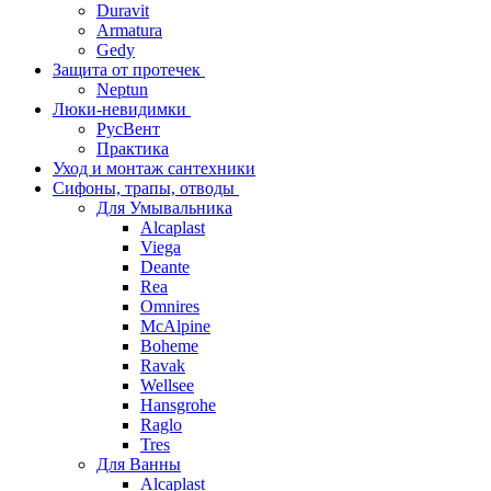
Duravit
Armatura
Gedy
Защита от протечек
Neptun
Люки-невидимки
РусВент
Практика
Уход и монтаж сантехники
Сифоны, трапы, отводы
Для Умывальника
Alcaplast
Viega
Deante
Rea
Omnires
McAlpine
Boheme
Ravak
Wellsee
Hansgrohe
Raglo
Tres
Для Ванны
Alcaplast