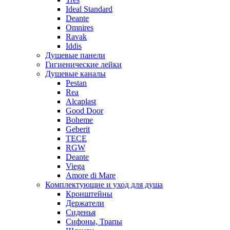
Ideal Standard
Deante
Omnires
Ravak
Iddis
Душевые панели
Гигиенические лейки
Душевые каналы
Pestan
Rea
Alcaplast
Good Door
Boheme
Geberit
TECE
RGW
Deante
Viega
Amore di Mare
Комплектующие и уход для душа
Кронштейны
Держатели
Сиденья
Сифоны, Трапы