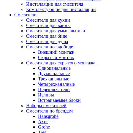
Инсталляции для смесителя
Комплектующие для инсталляций
Смесители
Смесители для кухни
Смесители для ванны
Смесители для умывальника
Смесители для биде
Смесители для душа
Смесители псевдобиде
Внешний монтаж
Скрытый монтаж
Смесители для скрытого монтажа
Одноканальные
Двухканальные
Трехканальные
Четырехканалные
Переключатели
Изливы
Встраиваемые блоки
Наборы смесителей
Смесители по брендам
Hansgrohe
Axor
Grohe
Tres