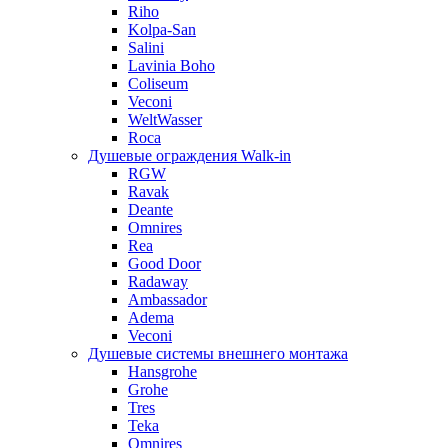
Riho
Kolpa-San
Salini
Lavinia Boho
Coliseum
Veconi
WeltWasser
Roca
Душевые ограждения Walk-in
RGW
Ravak
Deante
Omnires
Rea
Good Door
Radaway
Ambassador
Adema
Veconi
Душевые системы внешнего монтажа
Hansgrohe
Grohe
Tres
Teka
Omnires