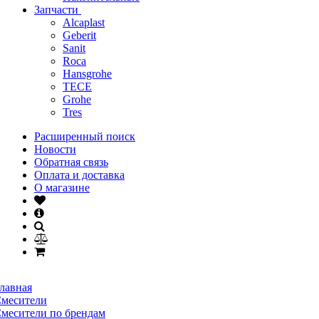
Запчасти
Alcaplast
Geberit
Sanit
Roca
Hansgrohe
TECE
Grohe
Tres
Расширенный поиск
Новости
Обратная связь
Оплата и доставка
О магазине
лавная
месители
месители по брендам