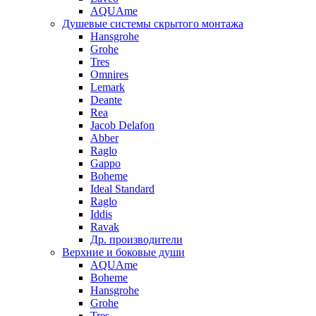
AQUAme
Душевые системы скрытого монтажа
Hansgrohe
Grohe
Tres
Omnires
Lemark
Deante
Rea
Jacob Delafon
Abber
Raglo
Gappo
Boheme
Ideal Standard
Raglo
Iddis
Ravak
Др. производители
Верхние и боковые души
AQUAme
Boheme
Hansgrohe
Grohe
Tres