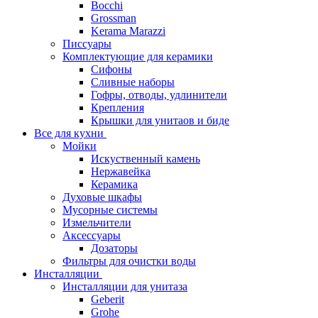
Bocchi
Grossman
Kerama Marazzi
Писсуары
Комплектующие для керамики
Сифоны
Сливные наборы
Гофры, отводы, удлинители
Крепления
Крышки для унитаов и биде
Все для кухни
Мойки
Искуственный камень
Нержавейка
Керамика
Духовые шкафы
Мусорные системы
Измельчители
Аксессуары
Дозаторы
Фильтры для очистки воды
Инсталляции
Инсталляции для унитаза
Geberit
Grohe