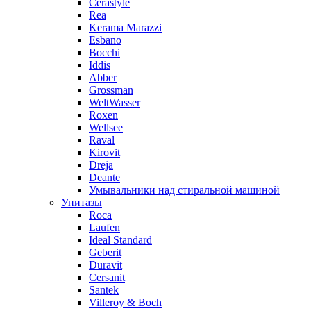
Cerastyle
Rea
Kerama Marazzi
Esbano
Bocchi
Iddis
Abber
Grossman
WeltWasser
Roxen
Wellsee
Raval
Kirovit
Dreja
Deante
Умывальники над стиральной машиной
Унитазы
Roca
Laufen
Ideal Standard
Geberit
Duravit
Cersanit
Santek
Villeroy & Boch