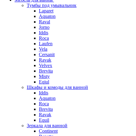
Тумбы под умывальник
Laparet
Aquaton
Raval
Jorno
Iddis
Roca
Laufen
Vela
Cersanit
Ravak
Velvex
Brevita
Misty
Eqiul
Шкафы и комоды для ванной
Iddis
Aquaton
Roca
Brevita
Ravak
Equil
Зеркала для ванной
Continent