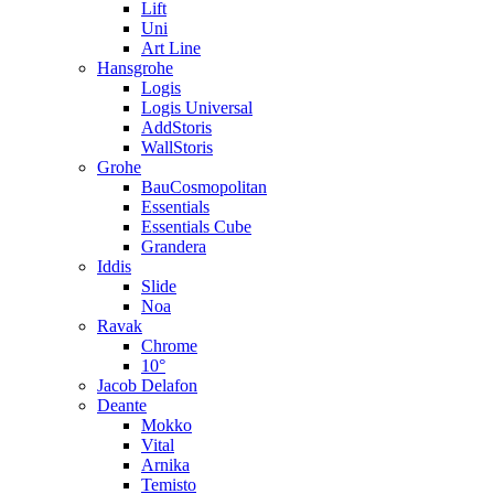
Lift
Uni
Art Line
Hansgrohe
Logis
Logis Universal
AddStoris
WallStoris
Grohe
BauCosmopolitan
Essentials
Essentials Cube
Grandera
Iddis
Slide
Noa
Ravak
Chrome
10°
Jacob Delafon
Deante
Mokko
Vital
Arnika
Temisto