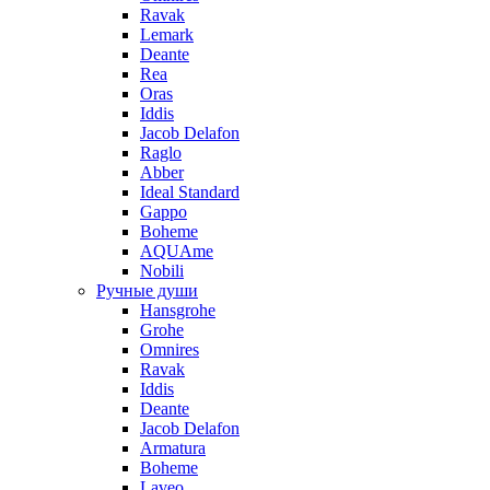
Ravak
Lemark
Deante
Rea
Oras
Iddis
Jacob Delafon
Raglo
Abber
Ideal Standard
Gappo
Boheme
AQUAme
Nobili
Ручные души
Hansgrohe
Grohe
Omnires
Ravak
Iddis
Deante
Jacob Delafon
Armatura
Boheme
Laveo