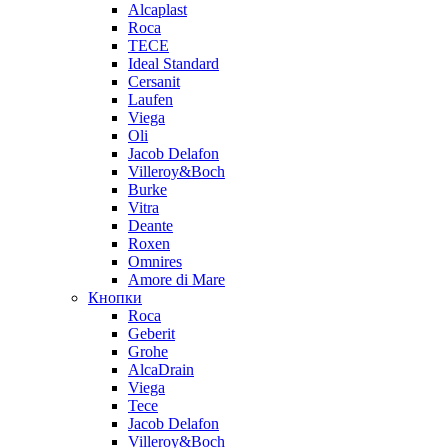
Alcaplast
Roca
TECE
Ideal Standard
Cersanit
Laufen
Viega
Oli
Jacob Delafon
Villeroy&Boch
Burke
Vitra
Deante
Roxen
Omnires
Amore di Mare
Кнопки
Roca
Geberit
Grohe
AlcaDrain
Viega
Tece
Jacob Delafon
Villeroy&Boch