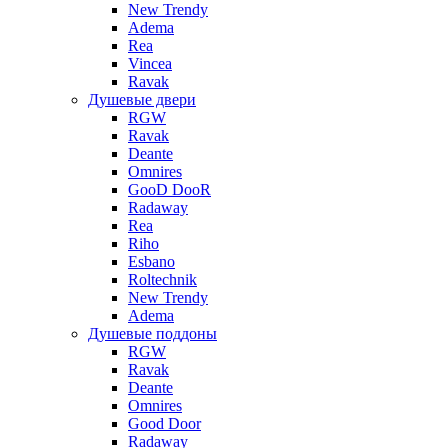
New Trendy
Adema
Rea
Vincea
Ravak
Душевые двери
RGW
Ravak
Deante
Omnires
GooD DooR
Radaway
Rea
Riho
Esbano
Roltechnik
New Trendy
Adema
Душевые поддоны
RGW
Ravak
Deante
Omnires
Good Door
Radaway