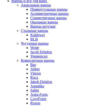
Ванны и все для ванн
Акриловые ванны
Прямоугольные ванны
Асимметричные ванны
Симметричные ванны
Овальные ванны
Ванны круглые
Стальные ванны
Kaldewei
BLB
Чугунные ванны
Wotte
Jacob Delafon
Универсал
Композитные ванны
Bas
Abber
Vincea
Roca
Jakob Delafon
Aquatika
Salini
Astra-Form
LoveForm
Roxen