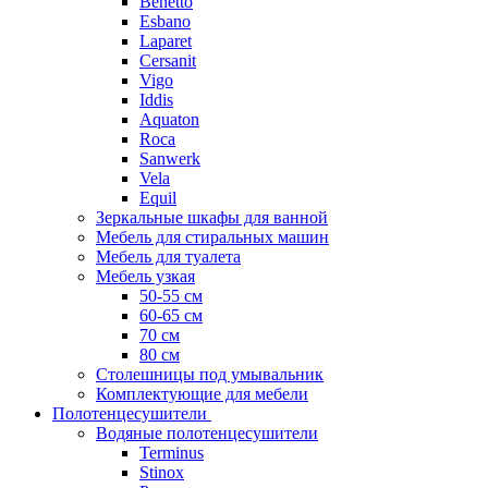
Benetto
Esbano
Laparet
Cersanit
Vigo
Iddis
Aquaton
Roca
Sanwerk
Vela
Equil
Зеркальные шкафы для ванной
Мебель для стиральных машин
Мебель для туалета
Мебель узкая
50-55 см
60-65 см
70 см
80 см
Столешницы под умывальник
Комплектующие для мебели
Полотенцесушители
Водяные полотенцесушители
Terminus
Stinox