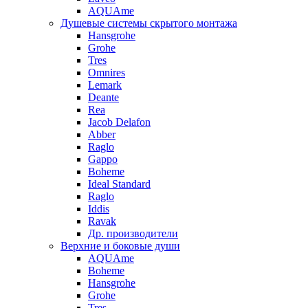
AQUAme
Душевые системы скрытого монтажа
Hansgrohe
Grohe
Tres
Omnires
Lemark
Deante
Rea
Jacob Delafon
Abber
Raglo
Gappo
Boheme
Ideal Standard
Raglo
Iddis
Ravak
Др. производители
Верхние и боковые души
AQUAme
Boheme
Hansgrohe
Grohe
Tres