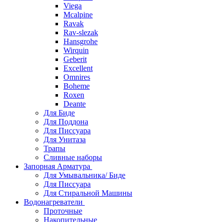
Viega
Mcalpine
Ravak
Rav-slezak
Hansgrohe
Wirquin
Geberit
Excellent
Omnires
Boheme
Roxen
Deante
Для Биде
Для Поддона
Для Писсуара
Для Унитаза
Трапы
Сливные наборы
Запорная Арматура
Для Умывальника/ Биде
Для Писсуара
Для Стиральной Машины
Водонагреватели
Проточные
Накопительные