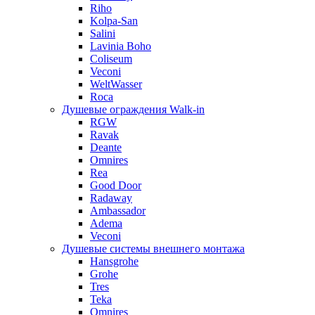
Riho
Kolpa-San
Salini
Lavinia Boho
Coliseum
Veconi
WeltWasser
Roca
Душевые ограждения Walk-in
RGW
Ravak
Deante
Omnires
Rea
Good Door
Radaway
Ambassador
Adema
Veconi
Душевые системы внешнего монтажа
Hansgrohe
Grohe
Tres
Teka
Omnires