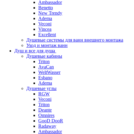
Ambassador
Benetto
New Trendy
Adema
Veconi
Vincea
Excellent
Душевые системы для ванн внешнего монтажа
Уход и монтаж ванн
Душ и все для душа
Душевые кабины
Triton
AvaCan
WeltWasser
Esbano
Adema
Душевые углы
RGW
Veconi
Triton
Deante
Omnires
GooD DooR
Radaway
Ambassador