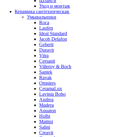
Шланги
Уход и монтаж
Керамика сантехническая
Умывальники
Roca
Laufen
Ideal Standard
Jacob Delafon
Geberit
Duravit
Vitra
Cersanit
Villeroy & Boch
Santek
Ravak
Omnires
CeramaLux
Lavinia Boho
Andrea
Madera
Aquaton
Holbi
Mattini
Salini
Creavit