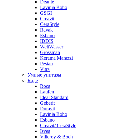
Deante
Lavinia Boho
GSGI
Creavit
CeraStyle
Ravak
Esbano
IDDIS
WeltWasser
Grossman
Kerama Marazzi
Pestan
Vitra
Умные унитазы
Биде
Roca
Laufen
Ideal Standard
Geberit
Duravit
Lavinia Boho
Esbano
Creavit/ CeraStyle
Isvea
Villeroy & Boch