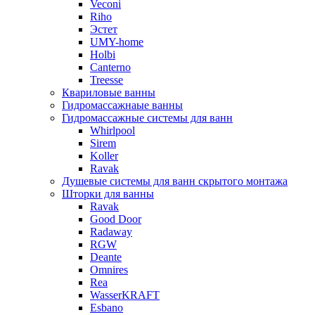
Veconi
Riho
Эстет
UMY-home
Holbi
Canterno
Treesse
Квариловые ванны
Гидромассажнаые ванны
Гидромассажные системы для ванн
Whirlpool
Sirem
Koller
Ravak
Душевые системы для ванн скрытого монтажа
Шторки для ванны
Ravak
Good Door
Radaway
RGW
Deante
Omnires
Rea
WasserKRAFT
Esbano