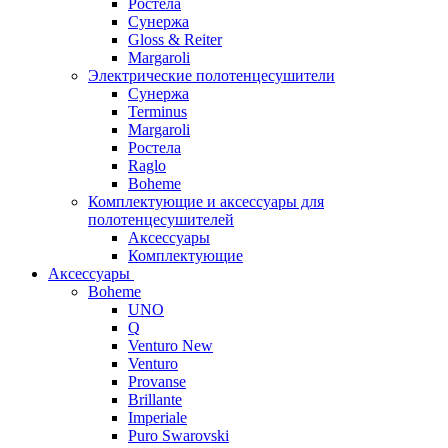
Ростела
Сунержа
Gloss & Reiter
Margaroli
Электрические полотенцесушители
Сунержа
Terminus
Margaroli
Ростела
Raglo
Boheme
Комплектующие и аксессуары для
полотенцесушителей
Аксессуары
Комплектующие
Аксессуары
Boheme
UNO
Q
Venturo New
Venturo
Provanse
Brillante
Imperiale
Puro Swarovski