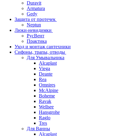
Duravit
Armatura
Gedy
Защита от протечек
Neptun
Люки-невидимки
РусВент
Практика
Уход и монтаж сантехники
Сифоны, трапы, отводы
Для Умывальника
Alcaplast
Viega
Deante
Rea
Omnires
McAlpine
Boheme
Ravak
Wellsee
Hansgrohe
Raglo
Tres
Для Ванны
Alcaplast