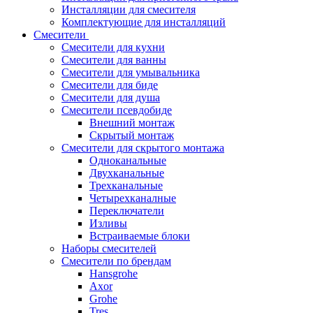
Инсталляции для смесителя
Комплектующие для инсталляций
Смесители
Смесители для кухни
Смесители для ванны
Смесители для умывальника
Смесители для биде
Смесители для душа
Смесители псевдобиде
Внешний монтаж
Скрытый монтаж
Смесители для скрытого монтажа
Одноканальные
Двухканальные
Трехканальные
Четырехканалные
Переключатели
Изливы
Встраиваемые блоки
Наборы смесителей
Смесители по брендам
Hansgrohe
Axor
Grohe
Tres