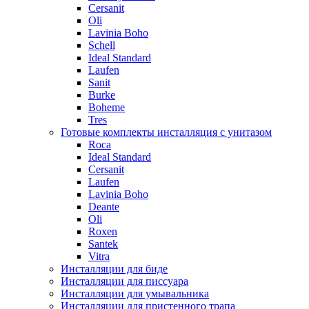
Cersanit
Oli
Lavinia Boho
Schell
Ideal Standard
Laufen
Sanit
Burke
Boheme
Tres
Готовые комплекты инсталляция с унитазом
Roca
Ideal Standard
Cersanit
Laufen
Lavinia Boho
Deante
Oli
Roxen
Santek
Vitra
Инсталляции для биде
Инсталляции для писсуара
Инсталляции для умывальника
Инсталляции для пристенного трапа