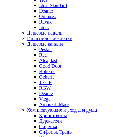
Ideal Standard
Deante
Omnires
Ravak
Iddis
Душевые панели
Гигиенические лейки
Душевые каналы
Pestan
Rea
Alcaplast
Good Door
Boheme
Geberit
TECE
RGW
Deante
Viega
Amore di Mare
Комплектующие и уход для душа
Кронштейны
Держатели
Сиденья
Сифоны, Трапы