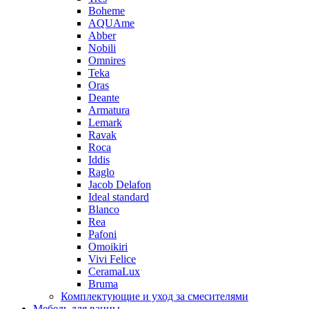
Boheme
AQUAme
Abber
Nobili
Omnires
Teka
Oras
Deante
Armatura
Lemark
Ravak
Roca
Iddis
Raglo
Jacob Delafon
Ideal standard
Blanco
Rea
Pafoni
Omoikiri
Vivi Felice
CeramaLux
Bruma
Комплектующие и уход за смесителями
Мебель для ванны