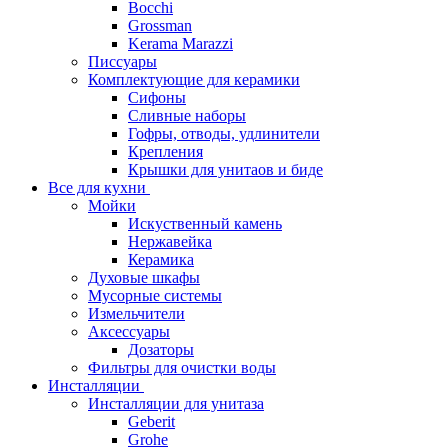
Bocchi
Grossman
Kerama Marazzi
Писсуары
Комплектующие для керамики
Сифоны
Сливные наборы
Гофры, отводы, удлинители
Крепления
Крышки для унитаов и биде
Все для кухни
Мойки
Искуственный камень
Нержавейка
Керамика
Духовые шкафы
Мусорные системы
Измельчители
Аксессуары
Дозаторы
Фильтры для очистки воды
Инсталляции
Инсталляции для унитаза
Geberit
Grohe