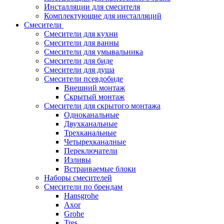
Инсталляции для смесителя
Комплектующие для инсталляций
Смесители
Смесители для кухни
Смесители для ванны
Смесители для умывальника
Смесители для биде
Смесители для душа
Смесители псевдобиде
Внешний монтаж
Скрытый монтаж
Смесители для скрытого монтажа
Одноканальные
Двухканальные
Трехканальные
Четырехканалные
Переключатели
Изливы
Встраиваемые блоки
Наборы смесителей
Смесители по брендам
Hansgrohe
Axor
Grohe
Tres