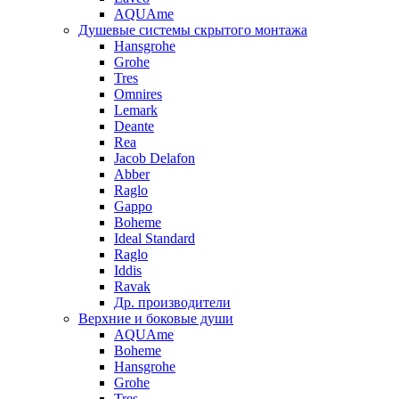
AQUAme
Душевые системы скрытого монтажа
Hansgrohe
Grohe
Tres
Omnires
Lemark
Deante
Rea
Jacob Delafon
Abber
Raglo
Gappo
Boheme
Ideal Standard
Raglo
Iddis
Ravak
Др. производители
Верхние и боковые души
AQUAme
Boheme
Hansgrohe
Grohe
Tres