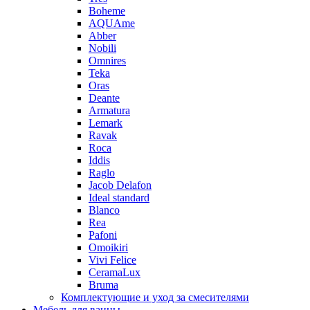
Boheme
AQUAme
Abber
Nobili
Omnires
Teka
Oras
Deante
Armatura
Lemark
Ravak
Roca
Iddis
Raglo
Jacob Delafon
Ideal standard
Blanco
Rea
Pafoni
Omoikiri
Vivi Felice
CeramaLux
Bruma
Комплектующие и уход за смесителями
Мебель для ванны