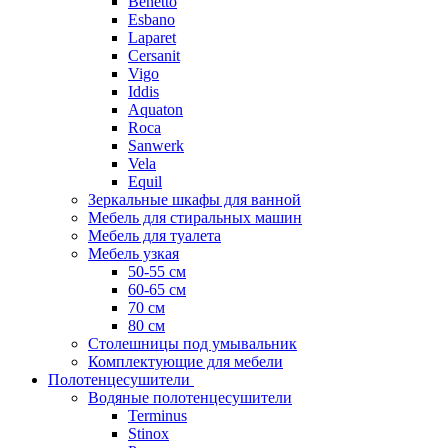
Benetto
Esbano
Laparet
Cersanit
Vigo
Iddis
Aquaton
Roca
Sanwerk
Vela
Equil
Зеркальные шкафы для ванной
Мебель для стиральных машин
Мебель для туалета
Мебель узкая
50-55 см
60-65 см
70 см
80 см
Столешницы под умывальник
Комплектующие для мебели
Полотенцесушители
Водяные полотенцесушители
Terminus
Stinox