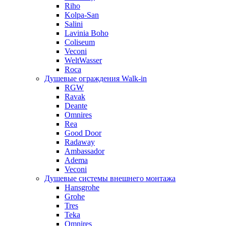
Riho
Kolpa-San
Salini
Lavinia Boho
Coliseum
Veconi
WeltWasser
Roca
Душевые ограждения Walk-in
RGW
Ravak
Deante
Omnires
Rea
Good Door
Radaway
Ambassador
Adema
Veconi
Душевые системы внешнего монтажа
Hansgrohe
Grohe
Tres
Teka
Omnires