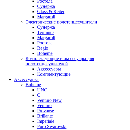
Ростела
Сунержа
Gloss & Reiter
Margaroli
Электрические полотенцесушители
Сунержа
Terminus
Margaroli
Ростела
Raglo
Boheme
Комплектующие и аксессуары для
полотенцесушителей
Аксессуары
Комплектующие
Аксессуары
Boheme
UNO
Q
Venturo New
Venturo
Provanse
Brillante
Imperiale
Puro Swarovski