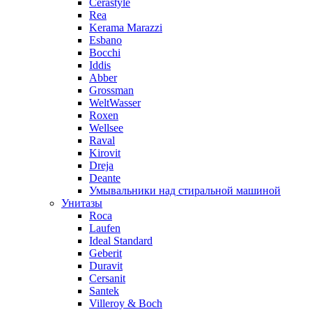
Cerastyle
Rea
Kerama Marazzi
Esbano
Bocchi
Iddis
Abber
Grossman
WeltWasser
Roxen
Wellsee
Raval
Kirovit
Dreja
Deante
Умывальники над стиральной машиной
Унитазы
Roca
Laufen
Ideal Standard
Geberit
Duravit
Cersanit
Santek
Villeroy & Boch