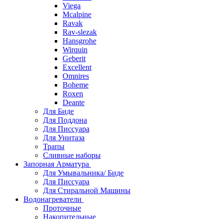
Viega
Mcalpine
Ravak
Rav-slezak
Hansgrohe
Wirquin
Geberit
Excellent
Omnires
Boheme
Roxen
Deante
Для Биде
Для Поддона
Для Писсуара
Для Унитаза
Трапы
Сливные наборы
Запорная Арматура
Для Умывальника/ Биде
Для Писсуара
Для Стиральной Машины
Водонагреватели
Проточные
Накопительные