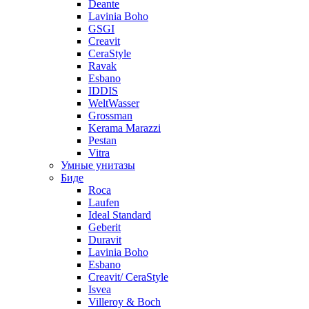
Deante
Lavinia Boho
GSGI
Creavit
CeraStyle
Ravak
Esbano
IDDIS
WeltWasser
Grossman
Kerama Marazzi
Pestan
Vitra
Умные унитазы
Биде
Roca
Laufen
Ideal Standard
Geberit
Duravit
Lavinia Boho
Esbano
Creavit/ CeraStyle
Isvea
Villeroy & Boch