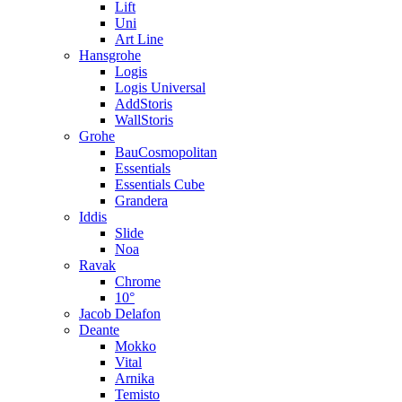
Lift
Uni
Art Line
Hansgrohe
Logis
Logis Universal
AddStoris
WallStoris
Grohe
BauCosmopolitan
Essentials
Essentials Cube
Grandera
Iddis
Slide
Noa
Ravak
Chrome
10°
Jacob Delafon
Deante
Mokko
Vital
Arnika
Temisto