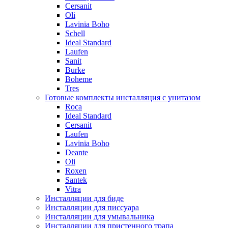
Cersanit
Oli
Lavinia Boho
Schell
Ideal Standard
Laufen
Sanit
Burke
Boheme
Tres
Готовые комплекты инсталляция с унитазом
Roca
Ideal Standard
Cersanit
Laufen
Lavinia Boho
Deante
Oli
Roxen
Santek
Vitra
Инсталляции для биде
Инсталляции для писсуара
Инсталляции для умывальника
Инсталляции для пристенного трапа