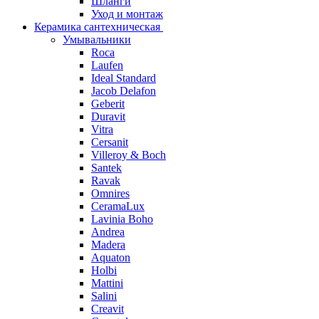
Шланги
Уход и монтаж
Керамика сантехническая
Умывальники
Roca
Laufen
Ideal Standard
Jacob Delafon
Geberit
Duravit
Vitra
Cersanit
Villeroy & Boch
Santek
Ravak
Omnires
CeramaLux
Lavinia Boho
Andrea
Madera
Aquaton
Holbi
Mattini
Salini
Creavit