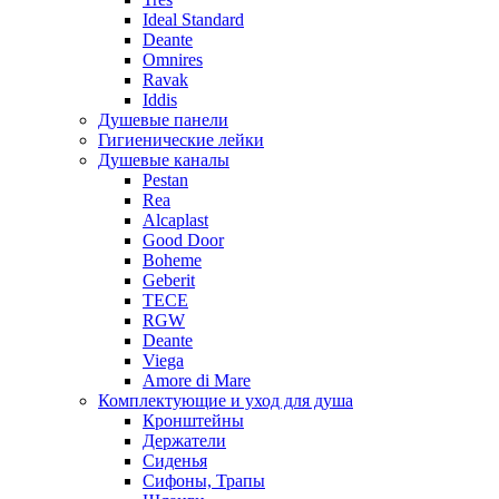
Ideal Standard
Deante
Omnires
Ravak
Iddis
Душевые панели
Гигиенические лейки
Душевые каналы
Pestan
Rea
Alcaplast
Good Door
Boheme
Geberit
TECE
RGW
Deante
Viega
Amore di Mare
Комплектующие и уход для душа
Кронштейны
Держатели
Сиденья
Сифоны, Трапы