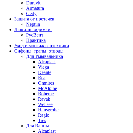
Duravit
Armatura
Gedy
Защита от протечек
Neptun
Люки-невидимки
РусВент
Практика
Уход и монтаж сантехники
Сифоны, трапы, отводы
Для Умывальника
Alcaplast
Viega
Deante
Rea
Omnires
McAlpine
Boheme
Ravak
Wellsee
Hansgrohe
Raglo
Tres
Для Ванны
Alcaplast