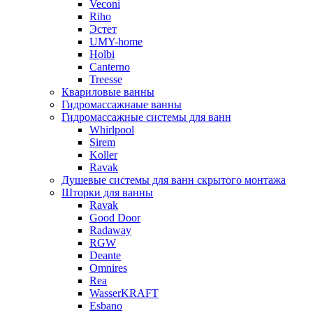
Veconi
Riho
Эстет
UMY-home
Holbi
Canterno
Treesse
Квариловые ванны
Гидромассажнаые ванны
Гидромассажные системы для ванн
Whirlpool
Sirem
Koller
Ravak
Душевые системы для ванн скрытого монтажа
Шторки для ванны
Ravak
Good Door
Radaway
RGW
Deante
Omnires
Rea
WasserKRAFT
Esbano