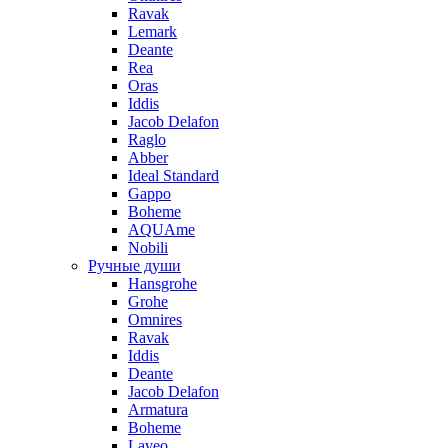
Ravak
Lemark
Deante
Rea
Oras
Iddis
Jacob Delafon
Raglo
Abber
Ideal Standard
Gappo
Boheme
AQUAme
Nobili
Ручные души
Hansgrohe
Grohe
Omnires
Ravak
Iddis
Deante
Jacob Delafon
Armatura
Boheme
Laveo