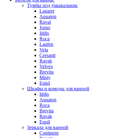
Тумбы под умывальник
Laparet
Aquaton
Raval
Jorno
Iddis
Roca
Laufen
Vela
Cersanit
Ravak
Velvex
Brevita
Misty
Eqiul
Шкафы и комоды для ванной
Iddis
Aquaton
Roca
Brevita
Ravak
Equil
Зеркала для ванной
Continent