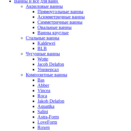
Ванны и все для ванн
Акриловые ванны
Прямоугольные ванны
Асимметричные ванны
Симметричные ванны
Овальные ванны
Ванны круглые
Стальные ванны
Kaldewei
BLB
Чугунные ванны
Wotte
Jacob Delafon
Универсал
Композитные ванны
Bas
Abber
Vincea
Roca
Jakob Delafon
Aquatika
Salini
Astra-Form
LoveForm
Roxen