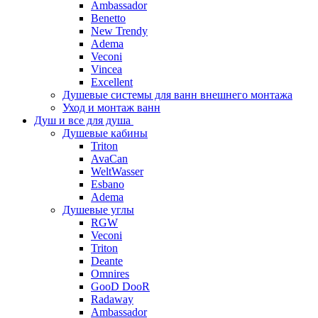
Ambassador
Benetto
New Trendy
Adema
Veconi
Vincea
Excellent
Душевые системы для ванн внешнего монтажа
Уход и монтаж ванн
Душ и все для душа
Душевые кабины
Triton
AvaCan
WeltWasser
Esbano
Adema
Душевые углы
RGW
Veconi
Triton
Deante
Omnires
GooD DooR
Radaway
Ambassador