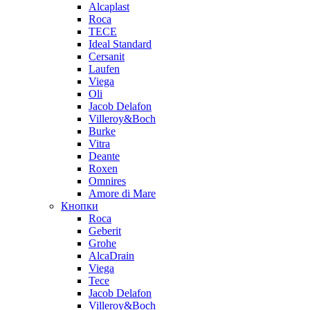
Alcaplast
Roca
TECE
Ideal Standard
Cersanit
Laufen
Viega
Oli
Jacob Delafon
Villeroy&Boch
Burke
Vitra
Deante
Roxen
Omnires
Amore di Mare
Кнопки
Roca
Geberit
Grohe
AlcaDrain
Viega
Tece
Jacob Delafon
Villeroy&Boch