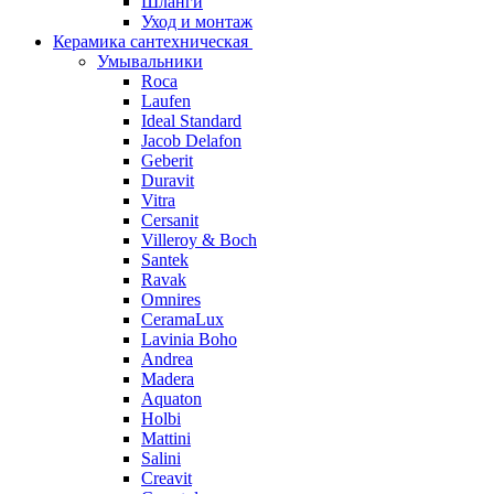
Шланги
Уход и монтаж
Керамика сантехническая
Умывальники
Roca
Laufen
Ideal Standard
Jacob Delafon
Geberit
Duravit
Vitra
Cersanit
Villeroy & Boch
Santek
Ravak
Omnires
CeramaLux
Lavinia Boho
Andrea
Madera
Aquaton
Holbi
Mattini
Salini
Creavit