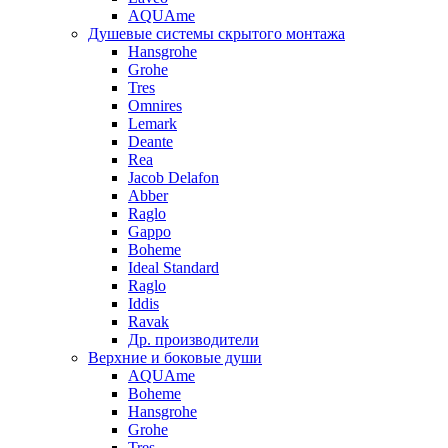
AQUAme
Душевые системы скрытого монтажа
Hansgrohe
Grohe
Tres
Omnires
Lemark
Deante
Rea
Jacob Delafon
Abber
Raglo
Gappo
Boheme
Ideal Standard
Raglo
Iddis
Ravak
Др. производители
Верхние и боковые души
AQUAme
Boheme
Hansgrohe
Grohe
Tres