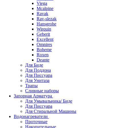
Viega
Mcalpine
Ravak
Rav-slezak
Hansgrohe
Wirquin
Geberit
Excellent
Omnires
Boheme
Roxen
Deante
Для Биде
Для Поддона
Для Писсуара
Для Унитаза
Трапы
Сливные наборы
Запорная Арматура
Для Умывальника/ Биде
Для Писсуара
Для Стиральной Машины
Водонагреватели
Проточные
Накопительные