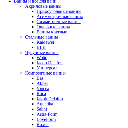
Ванны и все для ванн
Акриловые ванны
Прямоугольные ванны
Асимметричные ванны
Симметричные ванны
Овальные ванны
Ванны круглые
Стальные ванны
Kaldewei
BLB
Чугунные ванны
Wotte
Jacob Delafon
Универсал
Композитные ванны
Bas
Abber
Vincea
Roca
Jakob Delafon
Aquatika
Salini
Astra-Form
LoveForm
Roxen