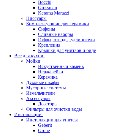
Bocchi
Grossman
Kerama Marazzi
Писсуары
Комплектующие для керамики
Сифоны
Сливные наборы
Гофры, отводы, удлинители
Крепления
Крышки для унитаов и биде
Все для кухни
Мойки
Искуственный камень
Нержавейка
Керамика
Духовые шкафы
Мусорные системы
Измельчители
Аксессуары
Дозаторы
Фильтры для очистки воды
Инсталляции
Инсталляции для унитаза
Geberit
Grohe