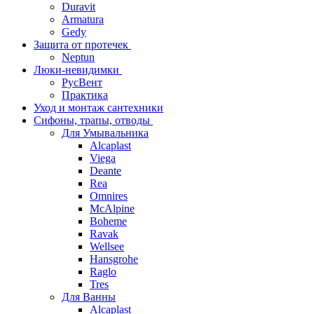
Duravit
Armatura
Gedy
Защита от протечек
Neptun
Люки-невидимки
РусВент
Практика
Уход и монтаж сантехники
Сифоны, трапы, отводы
Для Умывальника
Alcaplast
Viega
Deante
Rea
Omnires
McAlpine
Boheme
Ravak
Wellsee
Hansgrohe
Raglo
Tres
Для Ванны
Alcaplast