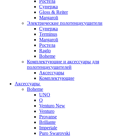
Ростела
Сунержа
Gloss & Reiter
Margaroli
Электрические полотенцесушители
Сунержа
Terminus
Margaroli
Ростела
Raglo
Boheme
Комплектующие и аксессуары для
полотенцесушителей
Аксессуары
Комплектующие
Аксессуары
Boheme
UNO
Q
Venturo New
Venturo
Provanse
Brillante
Imperiale
Puro Swarovski