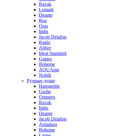
Ravak
Lemark
Deante
Rea
Oras
Iddis
Jacob Delafon
Raglo
Abber
Ideal Standard
Gappo
Boheme
AQUAme
Nobili
Ручные души
Hansgrohe
Grohe
Omnires
Ravak
Iddis
Deante
Jacob Delafon
Armatura
Boheme
Laveo