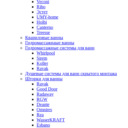
Veconi
Riho
Эстет
UMY-home
Holbi
Canterno
Treesse
Квариловые ванны
Гидромассажнаые ванны
Гидромассажные системы для ванн
Whirlpool
Sirem
Koller
Ravak
Душевые системы для ванн скрытого монтажа
Шторки для ванны
Ravak
Good Door
Radaway
RGW
Deante
Omnires
Rea
WasserKRAFT
Esbano