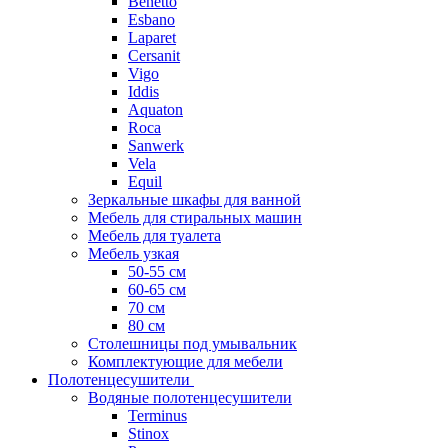
Benetto
Esbano
Laparet
Cersanit
Vigo
Iddis
Aquaton
Roca
Sanwerk
Vela
Equil
Зеркальные шкафы для ванной
Мебель для стиральных машин
Мебель для туалета
Мебель узкая
50-55 см
60-65 см
70 см
80 см
Столешницы под умывальник
Комплектующие для мебели
Полотенцесушители
Водяные полотенцесушители
Terminus
Stinox