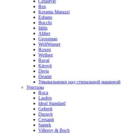
Cerastyle
Rea
Kerama Marazzi
Esbano
Bocchi
Iddis
Abber
Grossman
WeltWasser
Roxen
Wellsee
Raval
Kirovit
Dreja
Deante
Умывальники над стиральной машиной
Унитазы
Roca
Laufen
Ideal Standard
Geberit
Duravit
Cersanit
Santek
Villeroy & Boch