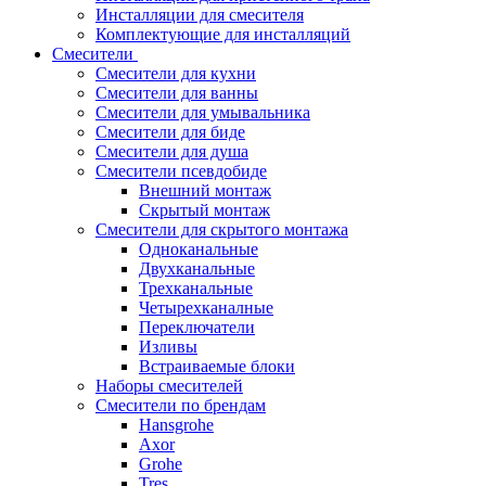
Инсталляции для смесителя
Комплектующие для инсталляций
Смесители
Смесители для кухни
Смесители для ванны
Смесители для умывальника
Смесители для биде
Смесители для душа
Смесители псевдобиде
Внешний монтаж
Скрытый монтаж
Смесители для скрытого монтажа
Одноканальные
Двухканальные
Трехканальные
Четырехканалные
Переключатели
Изливы
Встраиваемые блоки
Наборы смесителей
Смесители по брендам
Hansgrohe
Axor
Grohe
Tres