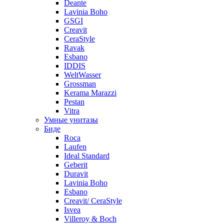
Deante
Lavinia Boho
GSGI
Creavit
CeraStyle
Ravak
Esbano
IDDIS
WeltWasser
Grossman
Kerama Marazzi
Pestan
Vitra
Умные унитазы
Биде
Roca
Laufen
Ideal Standard
Geberit
Duravit
Lavinia Boho
Esbano
Creavit/ CeraStyle
Isvea
Villeroy & Boch