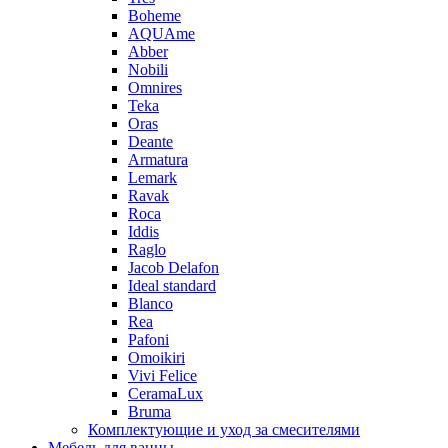
Boheme
AQUAme
Abber
Nobili
Omnires
Teka
Oras
Deante
Armatura
Lemark
Ravak
Roca
Iddis
Raglo
Jacob Delafon
Ideal standard
Blanco
Rea
Pafoni
Omoikiri
Vivi Felice
CeramaLux
Bruma
Комплектующие и уход за смесителями
Мебель для ванны