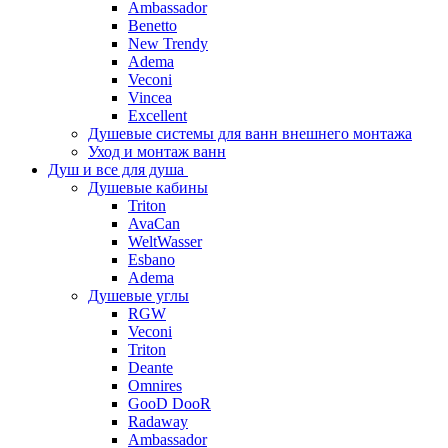
Ambassador
Benetto
New Trendy
Adema
Veconi
Vincea
Excellent
Душевые системы для ванн внешнего монтажа
Уход и монтаж ванн
Душ и все для душа
Душевые кабины
Triton
AvaCan
WeltWasser
Esbano
Adema
Душевые углы
RGW
Veconi
Triton
Deante
Omnires
GooD DooR
Radaway
Ambassador