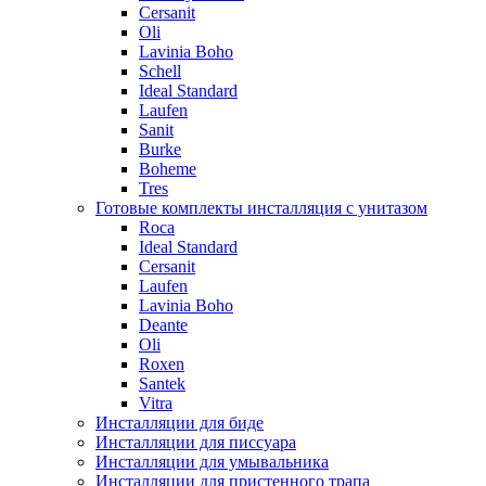
Cersanit
Oli
Lavinia Boho
Schell
Ideal Standard
Laufen
Sanit
Burke
Boheme
Tres
Готовые комплекты инсталляция с унитазом
Roca
Ideal Standard
Cersanit
Laufen
Lavinia Boho
Deante
Oli
Roxen
Santek
Vitra
Инсталляции для биде
Инсталляции для писсуара
Инсталляции для умывальника
Инсталляции для пристенного трапа