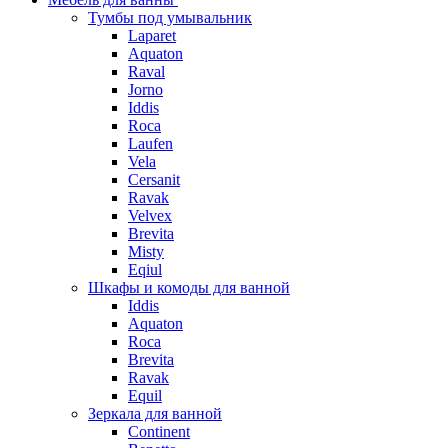
Тумбы под умывальник
Laparet
Aquaton
Raval
Jorno
Iddis
Roca
Laufen
Vela
Cersanit
Ravak
Velvex
Brevita
Misty
Eqiul
Шкафы и комоды для ванной
Iddis
Aquaton
Roca
Brevita
Ravak
Equil
Зеркала для ванной
Continent