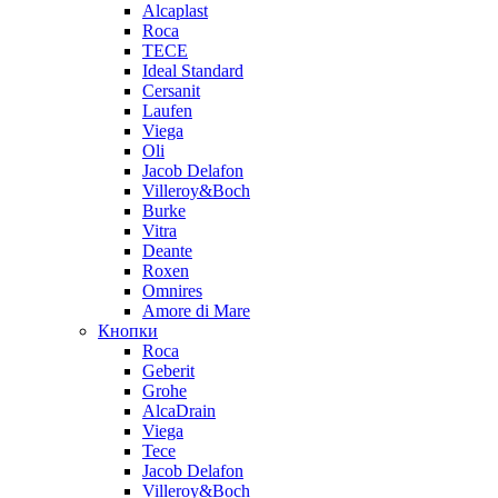
Alcaplast
Roca
TECE
Ideal Standard
Cersanit
Laufen
Viega
Oli
Jacob Delafon
Villeroy&Boch
Burke
Vitra
Deante
Roxen
Omnires
Amore di Mare
Кнопки
Roca
Geberit
Grohe
AlcaDrain
Viega
Tece
Jacob Delafon
Villeroy&Boch