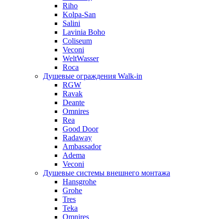
Riho
Kolpa-San
Salini
Lavinia Boho
Coliseum
Veconi
WeltWasser
Roca
Душевые ограждения Walk-in
RGW
Ravak
Deante
Omnires
Rea
Good Door
Radaway
Ambassador
Adema
Veconi
Душевые системы внешнего монтажа
Hansgrohe
Grohe
Tres
Teka
Omnires