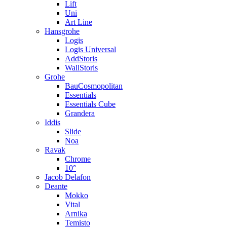
Lift
Uni
Art Line
Hansgrohe
Logis
Logis Universal
AddStoris
WallStoris
Grohe
BauCosmopolitan
Essentials
Essentials Cube
Grandera
Iddis
Slide
Noa
Ravak
Chrome
10°
Jacob Delafon
Deante
Mokko
Vital
Arnika
Temisto