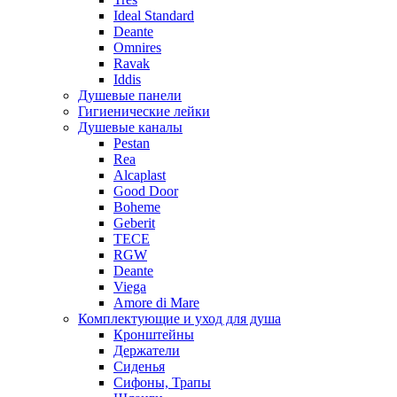
Ideal Standard
Deante
Omnires
Ravak
Iddis
Душевые панели
Гигиенические лейки
Душевые каналы
Pestan
Rea
Alcaplast
Good Door
Boheme
Geberit
TECE
RGW
Deante
Viega
Amore di Mare
Комплектующие и уход для душа
Кронштейны
Держатели
Сиденья
Сифоны, Трапы