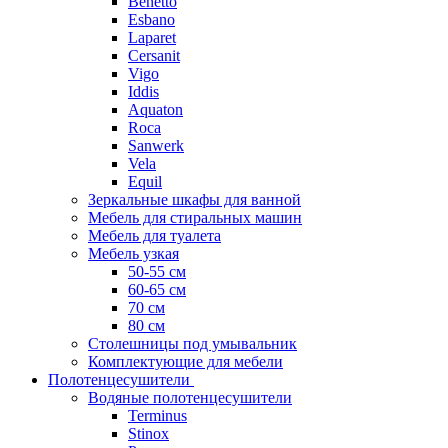
Benetto
Esbano
Laparet
Cersanit
Vigo
Iddis
Aquaton
Roca
Sanwerk
Vela
Equil
Зеркальные шкафы для ванной
Мебель для стиральных машин
Мебель для туалета
Мебель узкая
50-55 см
60-65 см
70 см
80 см
Столешницы под умывальник
Комплектующие для мебели
Полотенцесушители
Водяные полотенцесушители
Terminus
Stinox