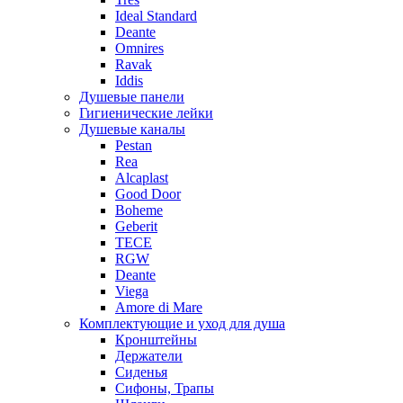
Ideal Standard
Deante
Omnires
Ravak
Iddis
Душевые панели
Гигиенические лейки
Душевые каналы
Pestan
Rea
Alcaplast
Good Door
Boheme
Geberit
TECE
RGW
Deante
Viega
Amore di Mare
Комплектующие и уход для душа
Кронштейны
Держатели
Сиденья
Сифоны, Трапы