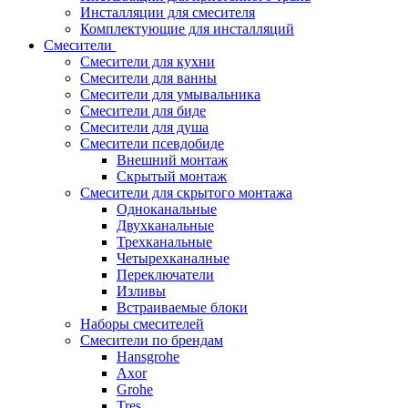
Инсталляции для смесителя
Комплектующие для инсталляций
Смесители
Смесители для кухни
Смесители для ванны
Смесители для умывальника
Смесители для биде
Смесители для душа
Смесители псевдобиде
Внешний монтаж
Скрытый монтаж
Смесители для скрытого монтажа
Одноканальные
Двухканальные
Трехканальные
Четырехканалные
Переключатели
Изливы
Встраиваемые блоки
Наборы смесителей
Смесители по брендам
Hansgrohe
Axor
Grohe
Tres