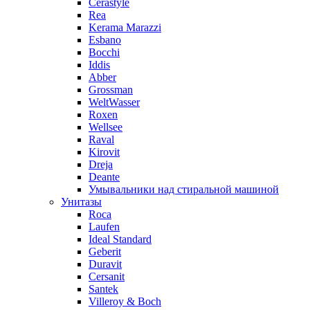
Cerastyle
Rea
Kerama Marazzi
Esbano
Bocchi
Iddis
Abber
Grossman
WeltWasser
Roxen
Wellsee
Raval
Kirovit
Dreja
Deante
Умывальники над стиральной машиной
Унитазы
Roca
Laufen
Ideal Standard
Geberit
Duravit
Cersanit
Santek
Villeroy & Boch