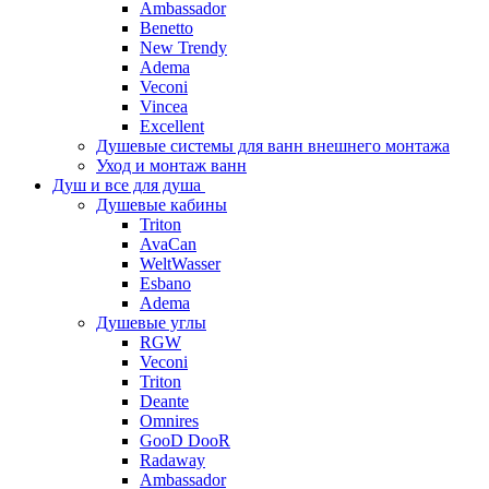
Ambassador
Benetto
New Trendy
Adema
Veconi
Vincea
Excellent
Душевые системы для ванн внешнего монтажа
Уход и монтаж ванн
Душ и все для душа
Душевые кабины
Triton
AvaCan
WeltWasser
Esbano
Adema
Душевые углы
RGW
Veconi
Triton
Deante
Omnires
GooD DooR
Radaway
Ambassador