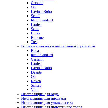
Cersanit
Oli
Lavinia Boho
Schell
Ideal Standard
Laufen
Sanit
Burke
Boheme
Tres
Готовые комплекты инсталляция с унитазом
Roca
Ideal Standard
Cersanit
Laufen
Lavinia Boho
Deante
Oli
Roxen
Santek
Vitra
Инсталляции для биде
Инсталляции для писсуара
Инсталляции для умывальника
Инсталляции для пристенного трапа