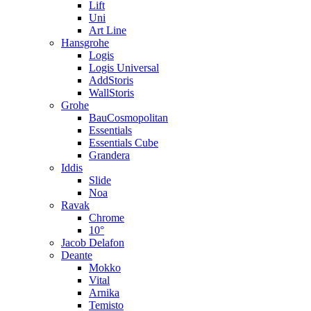
Lift
Uni
Art Line
Hansgrohe
Logis
Logis Universal
AddStoris
WallStoris
Grohe
BauCosmopolitan
Essentials
Essentials Cube
Grandera
Iddis
Slide
Noa
Ravak
Chrome
10°
Jacob Delafon
Deante
Mokko
Vital
Arnika
Temisto