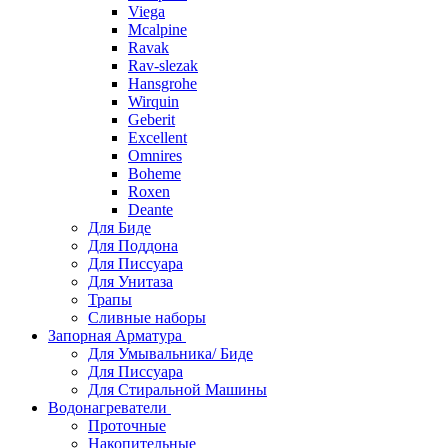
Viega
Mcalpine
Ravak
Rav-slezak
Hansgrohe
Wirquin
Geberit
Excellent
Omnires
Boheme
Roxen
Deante
Для Биде
Для Поддона
Для Писсуара
Для Унитаза
Трапы
Сливные наборы
Запорная Арматура
Для Умывальника/ Биде
Для Писсуара
Для Стиральной Машины
Водонагреватели
Проточные
Накопительные