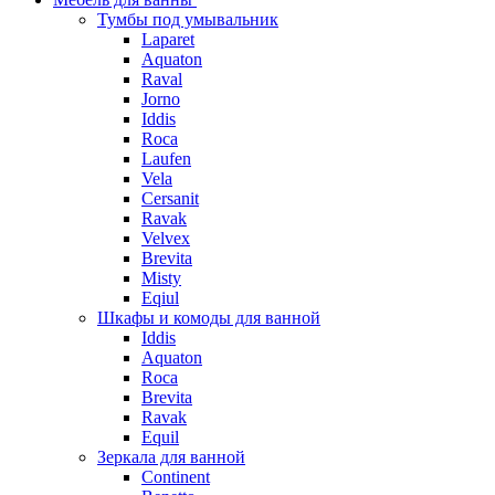
Тумбы под умывальник
Laparet
Aquaton
Raval
Jorno
Iddis
Roca
Laufen
Vela
Cersanit
Ravak
Velvex
Brevita
Misty
Eqiul
Шкафы и комоды для ванной
Iddis
Aquaton
Roca
Brevita
Ravak
Equil
Зеркала для ванной
Continent