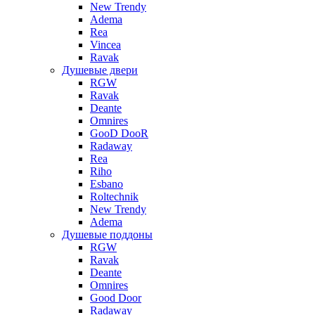
New Trendy
Adema
Rea
Vincea
Ravak
Душевые двери
RGW
Ravak
Deante
Omnires
GooD DooR
Radaway
Rea
Riho
Esbano
Roltechnik
New Trendy
Adema
Душевые поддоны
RGW
Ravak
Deante
Omnires
Good Door
Radaway