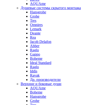
AQUAme
Душевые системы скрытого монтажа
Hansgrohe
Grohe
Tres
Omnires
Lemark
Deante
Rea
Jacob Delafon
Abber
Raglo
Gappo
Boheme
Ideal Standard
Raglo
Iddis
Ravak
Др. производители
Верхние и боковые души
AQUAme
Boheme
Hansgrohe
Grohe
Tres