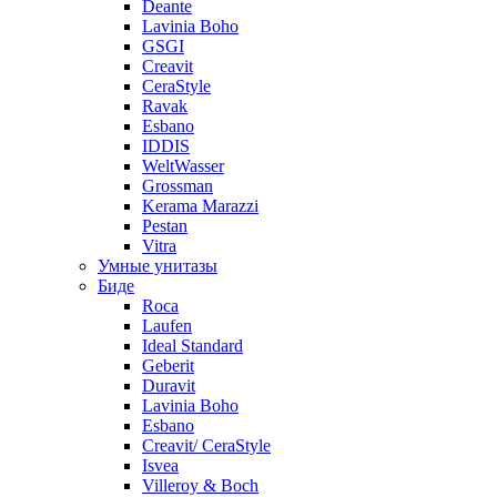
Deante
Lavinia Boho
GSGI
Creavit
CeraStyle
Ravak
Esbano
IDDIS
WeltWasser
Grossman
Kerama Marazzi
Pestan
Vitra
Умные унитазы
Биде
Roca
Laufen
Ideal Standard
Geberit
Duravit
Lavinia Boho
Esbano
Creavit/ CeraStyle
Isvea
Villeroy & Boch