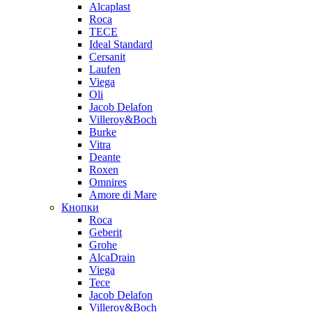
Alcaplast
Roca
TECE
Ideal Standard
Cersanit
Laufen
Viega
Oli
Jacob Delafon
Villeroy&Boch
Burke
Vitra
Deante
Roxen
Omnires
Amore di Mare
Кнопки
Roca
Geberit
Grohe
AlcaDrain
Viega
Tece
Jacob Delafon
Villeroy&Boch