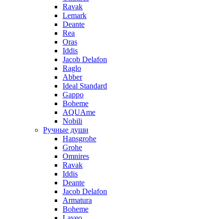
Ravak
Lemark
Deante
Rea
Oras
Iddis
Jacob Delafon
Raglo
Abber
Ideal Standard
Gappo
Boheme
AQUAme
Nobili
Ручные души
Hansgrohe
Grohe
Omnires
Ravak
Iddis
Deante
Jacob Delafon
Armatura
Boheme
Laveo