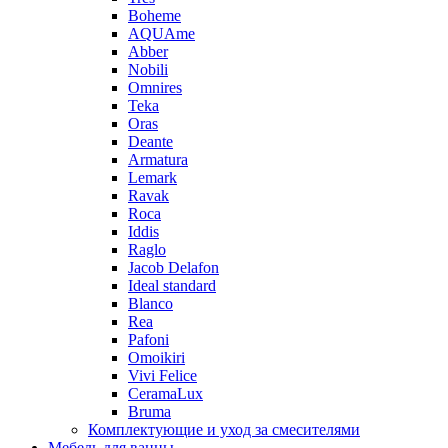
Boheme
AQUAme
Abber
Nobili
Omnires
Teka
Oras
Deante
Armatura
Lemark
Ravak
Roca
Iddis
Raglo
Jacob Delafon
Ideal standard
Blanco
Rea
Pafoni
Omoikiri
Vivi Felice
CeramaLux
Bruma
Комплектующие и уход за смесителями
Мебель для ванны