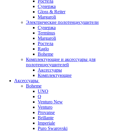
Ростела
Сунержа
Gloss & Reiter
Margaroli
Электрические полотенцесушители
Сунержа
Terminus
Margaroli
Ростела
Raglo
Boheme
Комплектующие и аксессуары для
полотенцесушителей
Аксессуары
Комплектующие
Аксессуары
Boheme
UNO
Q
Venturo New
Venturo
Provanse
Brillante
Imperiale
Puro Swarovski