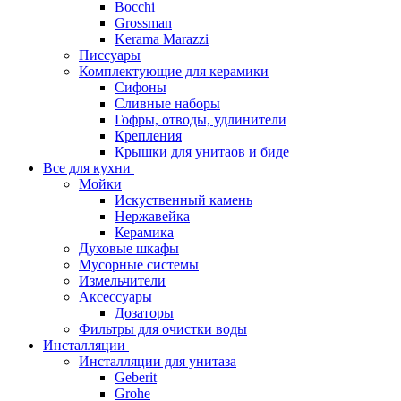
Bocchi
Grossman
Kerama Marazzi
Писсуары
Комплектующие для керамики
Сифоны
Сливные наборы
Гофры, отводы, удлинители
Крепления
Крышки для унитаов и биде
Все для кухни
Мойки
Искуственный камень
Нержавейка
Керамика
Духовые шкафы
Мусорные системы
Измельчители
Аксессуары
Дозаторы
Фильтры для очистки воды
Инсталляции
Инсталляции для унитаза
Geberit
Grohe