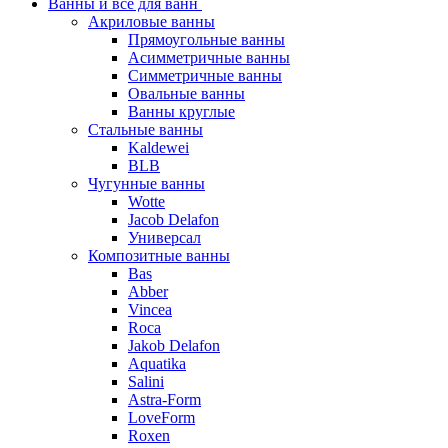
Ванны и все для ванн
Акриловые ванны
Прямоугольные ванны
Асимметричные ванны
Симметричные ванны
Овальные ванны
Ванны круглые
Стальные ванны
Kaldewei
BLB
Чугунные ванны
Wotte
Jacob Delafon
Универсал
Композитные ванны
Bas
Abber
Vincea
Roca
Jakob Delafon
Aquatika
Salini
Astra-Form
LoveForm
Roxen