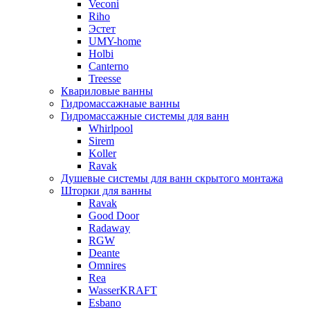
Veconi
Riho
Эстет
UMY-home
Holbi
Canterno
Treesse
Квариловые ванны
Гидромассажнаые ванны
Гидромассажные системы для ванн
Whirlpool
Sirem
Koller
Ravak
Душевые системы для ванн скрытого монтажа
Шторки для ванны
Ravak
Good Door
Radaway
RGW
Deante
Omnires
Rea
WasserKRAFT
Esbano