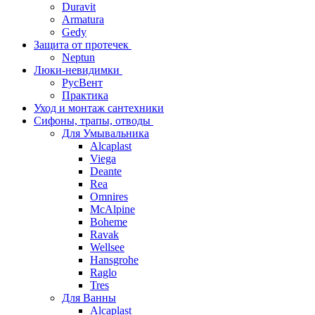
Duravit
Armatura
Gedy
Защита от протечек
Neptun
Люки-невидимки
РусВент
Практика
Уход и монтаж сантехники
Сифоны, трапы, отводы
Для Умывальника
Alcaplast
Viega
Deante
Rea
Omnires
McAlpine
Boheme
Ravak
Wellsee
Hansgrohe
Raglo
Tres
Для Ванны
Alcaplast