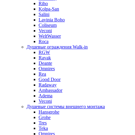
Riho
Kolpa-San
Salini
Lavinia Boho
Coliseum
Veconi
WeltWasser
Roca
Душевые ограждения Walk-in
RGW
Ravak
Deante
Omnires
Rea
Good Door
Radaway
Ambassador
Adema
Veconi
Душевые системы внешнего монтажа
Hansgrohe
Grohe
Tres
Teka
Omnires