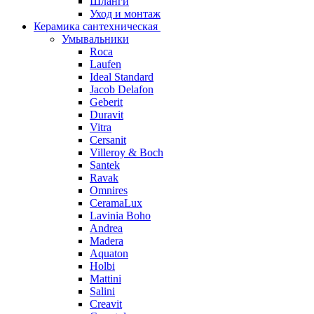
Шланги
Уход и монтаж
Керамика сантехническая
Умывальники
Roca
Laufen
Ideal Standard
Jacob Delafon
Geberit
Duravit
Vitra
Cersanit
Villeroy & Boch
Santek
Ravak
Omnires
CeramaLux
Lavinia Boho
Andrea
Madera
Aquaton
Holbi
Mattini
Salini
Creavit