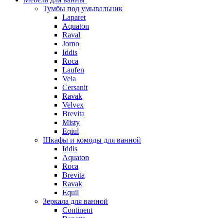
Тумбы под умывальник
Laparet
Aquaton
Raval
Jorno
Iddis
Roca
Laufen
Vela
Cersanit
Ravak
Velvex
Brevita
Misty
Eqiul
Шкафы и комоды для ванной
Iddis
Aquaton
Roca
Brevita
Ravak
Equil
Зеркала для ванной
Continent