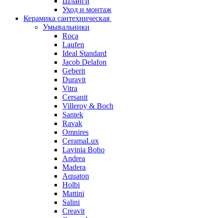
Шланги
Уход и монтаж
Керамика сантехническая
Умывальники
Roca
Laufen
Ideal Standard
Jacob Delafon
Geberit
Duravit
Vitra
Cersanit
Villeroy & Boch
Santek
Ravak
Omnires
CeramaLux
Lavinia Boho
Andrea
Madera
Aquaton
Holbi
Mattini
Salini
Creavit