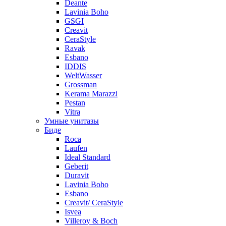
Deante
Lavinia Boho
GSGI
Creavit
CeraStyle
Ravak
Esbano
IDDIS
WeltWasser
Grossman
Kerama Marazzi
Pestan
Vitra
Умные унитазы
Биде
Roca
Laufen
Ideal Standard
Geberit
Duravit
Lavinia Boho
Esbano
Creavit/ CeraStyle
Isvea
Villeroy & Boch