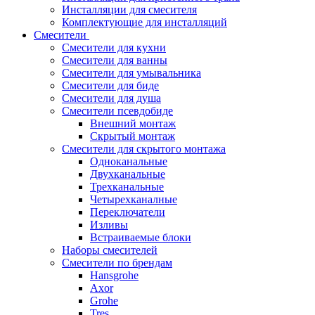
Инсталляции для смесителя
Комплектующие для инсталляций
Смесители
Смесители для кухни
Смесители для ванны
Смесители для умывальника
Смесители для биде
Смесители для душа
Смесители псевдобиде
Внешний монтаж
Скрытый монтаж
Смесители для скрытого монтажа
Одноканальные
Двухканальные
Трехканальные
Четырехканалные
Переключатели
Изливы
Встраиваемые блоки
Наборы смесителей
Смесители по брендам
Hansgrohe
Axor
Grohe
Tres