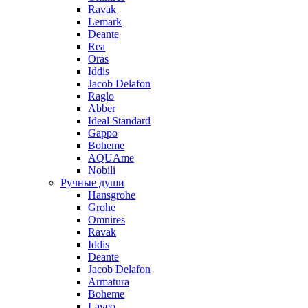
Ravak
Lemark
Deante
Rea
Oras
Iddis
Jacob Delafon
Raglo
Abber
Ideal Standard
Gappo
Boheme
AQUAme
Nobili
Ручные души
Hansgrohe
Grohe
Omnires
Ravak
Iddis
Deante
Jacob Delafon
Armatura
Boheme
Laveo