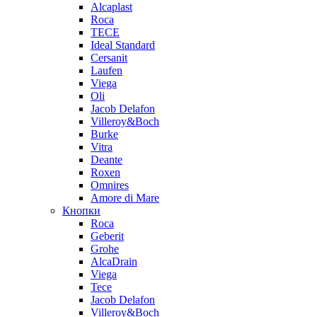
Alcaplast
Roca
TECE
Ideal Standard
Cersanit
Laufen
Viega
Oli
Jacob Delafon
Villeroy&Boch
Burke
Vitra
Deante
Roxen
Omnires
Amore di Mare
Кнопки
Roca
Geberit
Grohe
AlcaDrain
Viega
Tece
Jacob Delafon
Villeroy&Boch