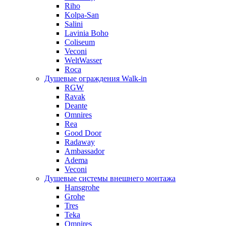
Riho
Kolpa-San
Salini
Lavinia Boho
Coliseum
Veconi
WeltWasser
Roca
Душевые ограждения Walk-in
RGW
Ravak
Deante
Omnires
Rea
Good Door
Radaway
Ambassador
Adema
Veconi
Душевые системы внешнего монтажа
Hansgrohe
Grohe
Tres
Teka
Omnires