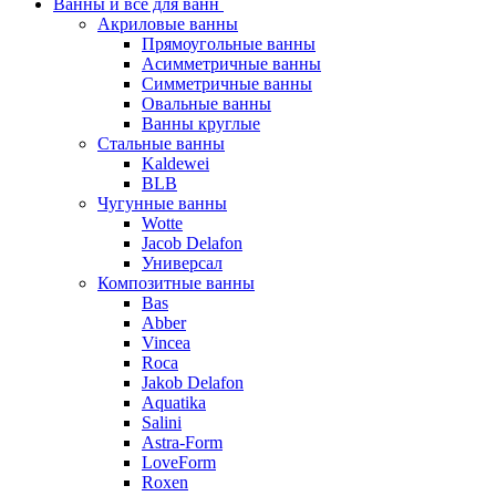
Ванны и все для ванн
Акриловые ванны
Прямоугольные ванны
Асимметричные ванны
Симметричные ванны
Овальные ванны
Ванны круглые
Стальные ванны
Kaldewei
BLB
Чугунные ванны
Wotte
Jacob Delafon
Универсал
Композитные ванны
Bas
Abber
Vincea
Roca
Jakob Delafon
Aquatika
Salini
Astra-Form
LoveForm
Roxen