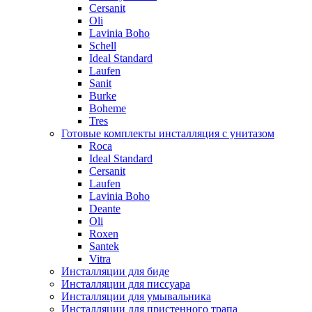
Cersanit
Oli
Lavinia Boho
Schell
Ideal Standard
Laufen
Sanit
Burke
Boheme
Tres
Готовые комплекты инсталляция с унитазом
Roca
Ideal Standard
Cersanit
Laufen
Lavinia Boho
Deante
Oli
Roxen
Santek
Vitra
Инсталляции для биде
Инсталляции для писсуара
Инсталляции для умывальника
Инсталляции для пристенного трапа