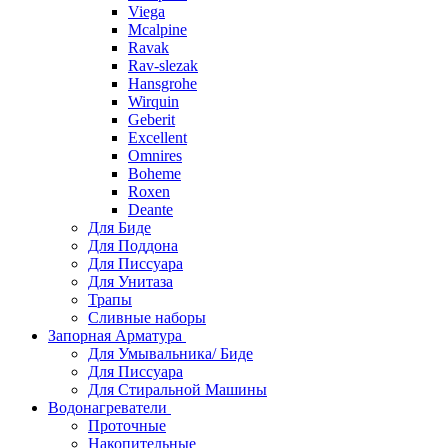
Viega
Mcalpine
Ravak
Rav-slezak
Hansgrohe
Wirquin
Geberit
Excellent
Omnires
Boheme
Roxen
Deante
Для Биде
Для Поддона
Для Писсуара
Для Унитаза
Трапы
Сливные наборы
Запорная Арматура
Для Умывальника/ Биде
Для Писсуара
Для Стиральной Машины
Водонагреватели
Проточные
Накопительные