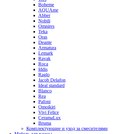
Boheme
AQUAme
Abber
Nobili
Omnires
Teka
Oras
Deante
Armatura
Lemark
Ravak
Roca
Iddis
Raglo
Jacob Delafon
Ideal standard
Blanco
Rea
Pafoni
Omoikiri
Vivi Felice
CeramaLux
Bruma
Комплектующие и уход за смесителями
Мебель для ванны