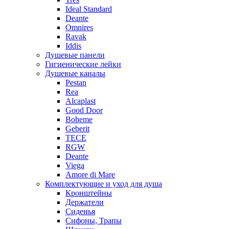
Ideal Standard
Deante
Omnires
Ravak
Iddis
Душевые панели
Гигиенические лейки
Душевые каналы
Pestan
Rea
Alcaplast
Good Door
Boheme
Geberit
TECE
RGW
Deante
Viega
Amore di Mare
Комплектующие и уход для душа
Кронштейны
Держатели
Сиденья
Сифоны, Трапы