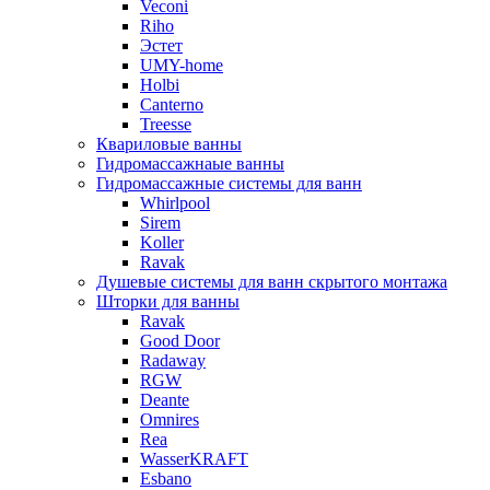
Veconi
Riho
Эстет
UMY-home
Holbi
Canterno
Treesse
Квариловые ванны
Гидромассажнаые ванны
Гидромассажные системы для ванн
Whirlpool
Sirem
Koller
Ravak
Душевые системы для ванн скрытого монтажа
Шторки для ванны
Ravak
Good Door
Radaway
RGW
Deante
Omnires
Rea
WasserKRAFT
Esbano