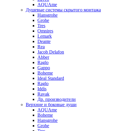
AQUAme
Душевые системы скрытого монтажа
Hansgrohe
Grohe
Tres
Omnires
Lemark
Deante
Rea
Jacob Delafon
Abber
Raglo
Gappo
Boheme
Ideal Standard
Raglo
Iddis
Ravak
Др. производители
Верхние и боковые души
AQUAme
Boheme
Hansgrohe
Grohe
Tres