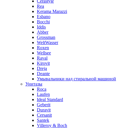
Cerastyle
Rea
Kerama Marazzi
Esbano
Bocchi
Iddis
Abber
Grossman
WeltWasser
Roxen
Wellsee
Raval
Kirovit
Dreja
Deante
Умывальники над стиральной машиной
Унитазы
Roca
Laufen
Ideal Standard
Geberit
Duravit
Cersanit
Santek
Villeroy & Boch