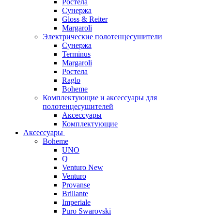
Ростела
Сунержа
Gloss & Reiter
Margaroli
Электрические полотенцесушители
Сунержа
Terminus
Margaroli
Ростела
Raglo
Boheme
Комплектующие и аксессуары для
полотенцесушителей
Аксессуары
Комплектующие
Аксессуары
Boheme
UNO
Q
Venturo New
Venturo
Provanse
Brillante
Imperiale
Puro Swarovski