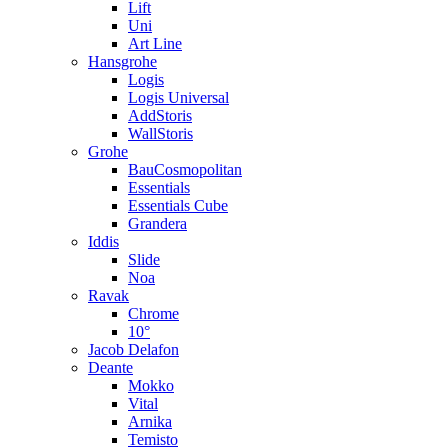
Lift
Uni
Art Line
Hansgrohe
Logis
Logis Universal
AddStoris
WallStoris
Grohe
BauCosmopolitan
Essentials
Essentials Cube
Grandera
Iddis
Slide
Noa
Ravak
Chrome
10°
Jacob Delafon
Deante
Mokko
Vital
Arnika
Temisto