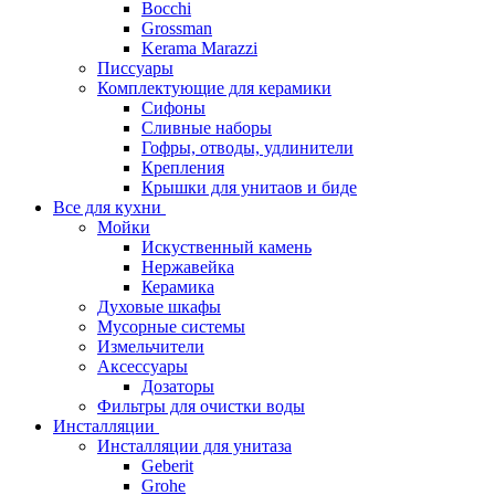
Bocchi
Grossman
Kerama Marazzi
Писсуары
Комплектующие для керамики
Сифоны
Сливные наборы
Гофры, отводы, удлинители
Крепления
Крышки для унитаов и биде
Все для кухни
Мойки
Искуственный камень
Нержавейка
Керамика
Духовые шкафы
Мусорные системы
Измельчители
Аксессуары
Дозаторы
Фильтры для очистки воды
Инсталляции
Инсталляции для унитаза
Geberit
Grohe