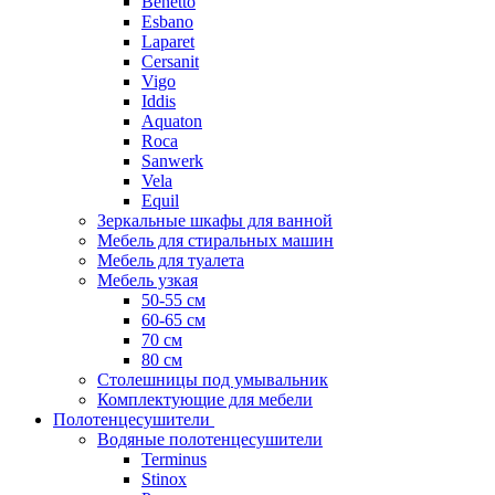
Benetto
Esbano
Laparet
Cersanit
Vigo
Iddis
Aquaton
Roca
Sanwerk
Vela
Equil
Зеркальные шкафы для ванной
Мебель для стиральных машин
Мебель для туалета
Мебель узкая
50-55 см
60-65 см
70 см
80 см
Столешницы под умывальник
Комплектующие для мебели
Полотенцесушители
Водяные полотенцесушители
Terminus
Stinox