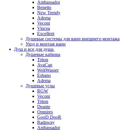
Ambassador
Benetto
New Trendy
Adema
Veconi
Vincea
Excellent
Душевые системы для ванн внешнего монтажа
Уход и монтаж ванн
Душ и все для душа
Душевые кабины
Triton
AvaCan
WeltWasser
Esbano
Adema
Душевые углы
RGW
Veconi
Triton
Deante
Omnires
GooD DooR
Radaway
Ambassador