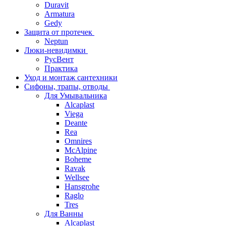
Duravit
Armatura
Gedy
Защита от протечек
Neptun
Люки-невидимки
РусВент
Практика
Уход и монтаж сантехники
Сифоны, трапы, отводы
Для Умывальника
Alcaplast
Viega
Deante
Rea
Omnires
McAlpine
Boheme
Ravak
Wellsee
Hansgrohe
Raglo
Tres
Для Ванны
Alcaplast