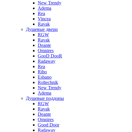
New Trendy
Adema
Rea
Vincea
Ravak
Душевые двери
RGW
Ravak
Deante
Omnires
GooD DooR
Radaway
Rea
Riho
Esbano
Roltechnik
New Trendy
Adema
Душевые поддоны
RGW
Ravak
Deante
Omnires
Good Door
Radaway