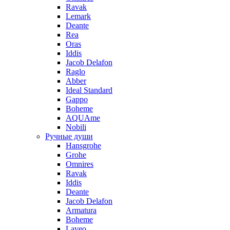
Ravak
Lemark
Deante
Rea
Oras
Iddis
Jacob Delafon
Raglo
Abber
Ideal Standard
Gappo
Boheme
AQUAme
Nobili
Ручные души
Hansgrohe
Grohe
Omnires
Ravak
Iddis
Deante
Jacob Delafon
Armatura
Boheme
Laveo