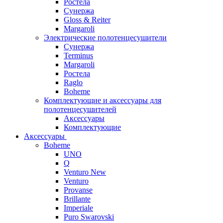
Ростела
Сунержа
Gloss & Reiter
Margaroli
Электрические полотенцесушители
Сунержа
Terminus
Margaroli
Ростела
Raglo
Boheme
Комплектующие и аксессуары для
полотенцесушителей
Аксессуары
Комплектующие
Аксессуары
Boheme
UNO
Q
Venturo New
Venturo
Provanse
Brillante
Imperiale
Puro Swarovski