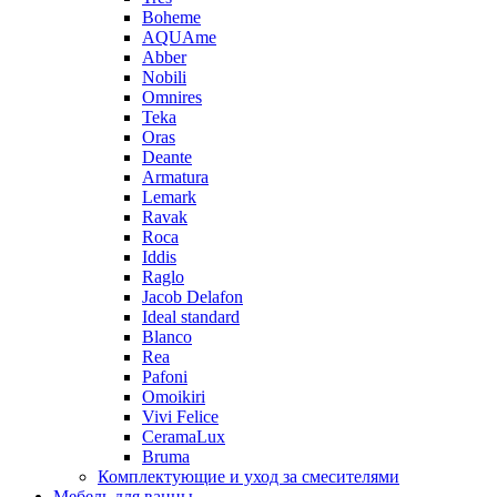
Boheme
AQUAme
Abber
Nobili
Omnires
Teka
Oras
Deante
Armatura
Lemark
Ravak
Roca
Iddis
Raglo
Jacob Delafon
Ideal standard
Blanco
Rea
Pafoni
Omoikiri
Vivi Felice
CeramaLux
Bruma
Комплектующие и уход за смесителями
Мебель для ванны