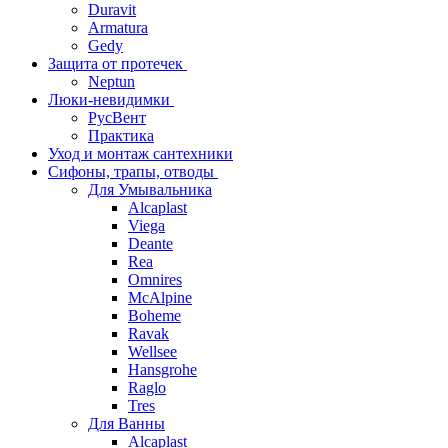
Duravit
Armatura
Gedy
Защита от протечек
Neptun
Люки-невидимки
РусВент
Практика
Уход и монтаж сантехники
Сифоны, трапы, отводы
Для Умывальника
Alcaplast
Viega
Deante
Rea
Omnires
McAlpine
Boheme
Ravak
Wellsee
Hansgrohe
Raglo
Tres
Для Ванны
Alcaplast