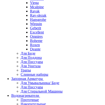
Viega
Mcalpine
Ravak
Rav-slezak
Hansgrohe
Wirquin
Geberit
Excellent
Omnires
Boheme
Roxen
Deante
Для Биде
Для Поддона
Для Писсуара
Для Унитаза
Трапы
Сливные наборы
Запорная Арматура
Для Умывальника/ Биде
Для Писсуара
Для Стиральной Машины
Водонагреватели
Проточные
Накопительные