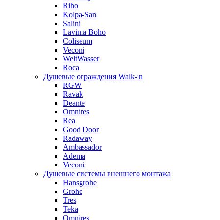
Riho
Kolpa-San
Salini
Lavinia Boho
Coliseum
Veconi
WeltWasser
Roca
Душевые ограждения Walk-in
RGW
Ravak
Deante
Omnires
Rea
Good Door
Radaway
Ambassador
Adema
Veconi
Душевые системы внешнего монтажа
Hansgrohe
Grohe
Tres
Teka
Omnires