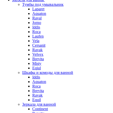
Тумбы под умывальник
Laparet
Aquaton
Raval
Jorno
Iddis
Roca
Laufen
Vela
Cersanit
Ravak
Velvex
Brevita
Misty
Eqiul
Шкафы и комоды для ванной
Iddis
Aquaton
Roca
Brevita
Ravak
Equil
Зеркала для ванной
Continent