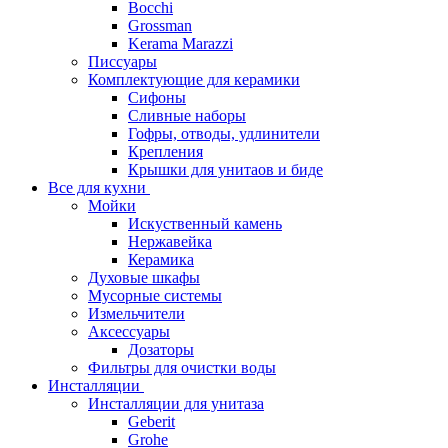
Bocchi
Grossman
Kerama Marazzi
Писсуары
Комплектующие для керамики
Сифоны
Сливные наборы
Гофры, отводы, удлинители
Крепления
Крышки для унитаов и биде
Все для кухни
Мойки
Искуственный камень
Нержавейка
Керамика
Духовые шкафы
Мусорные системы
Измельчители
Аксессуары
Дозаторы
Фильтры для очистки воды
Инсталляции
Инсталляции для унитаза
Geberit
Grohe