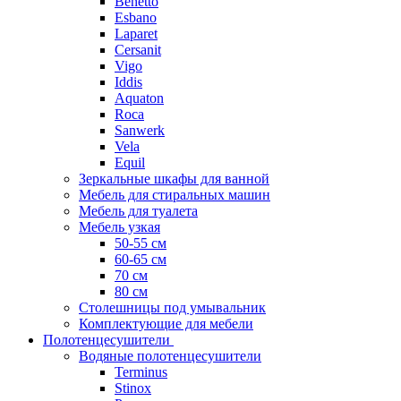
Benetto
Esbano
Laparet
Cersanit
Vigo
Iddis
Aquaton
Roca
Sanwerk
Vela
Equil
Зеркальные шкафы для ванной
Мебель для стиральных машин
Мебель для туалета
Мебель узкая
50-55 см
60-65 см
70 см
80 см
Столешницы под умывальник
Комплектующие для мебели
Полотенцесушители
Водяные полотенцесушители
Terminus
Stinox