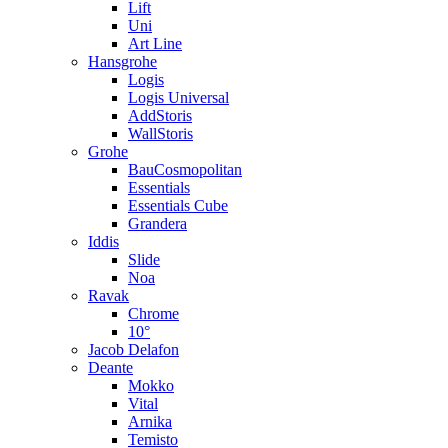
Lift
Uni
Art Line
Hansgrohe
Logis
Logis Universal
AddStoris
WallStoris
Grohe
BauCosmopolitan
Essentials
Essentials Cube
Grandera
Iddis
Slide
Noa
Ravak
Chrome
10°
Jacob Delafon
Deante
Mokko
Vital
Arnika
Temisto