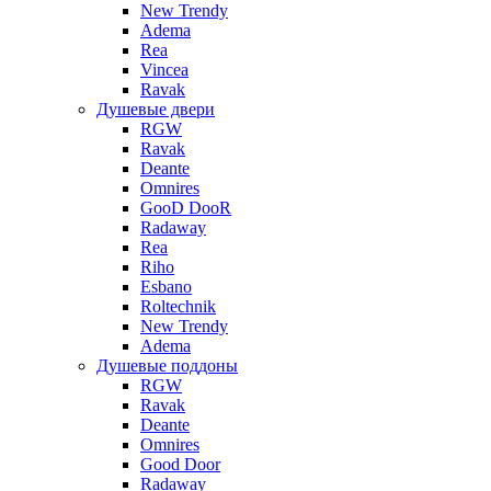
New Trendy
Adema
Rea
Vincea
Ravak
Душевые двери
RGW
Ravak
Deante
Omnires
GooD DooR
Radaway
Rea
Riho
Esbano
Roltechnik
New Trendy
Adema
Душевые поддоны
RGW
Ravak
Deante
Omnires
Good Door
Radaway