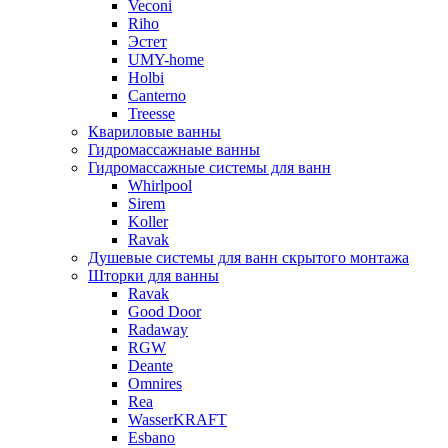
Veconi
Riho
Эстет
UMY-home
Holbi
Canterno
Treesse
Квариловые ванны
Гидромассажнаые ванны
Гидромассажные системы для ванн
Whirlpool
Sirem
Koller
Ravak
Душевые системы для ванн скрытого монтажа
Шторки для ванны
Ravak
Good Door
Radaway
RGW
Deante
Omnires
Rea
WasserKRAFT
Esbano