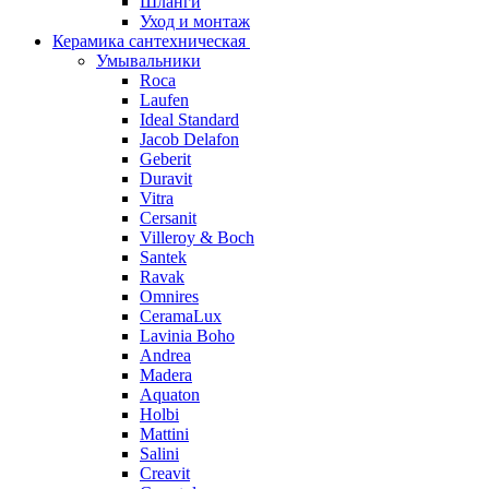
Шланги
Уход и монтаж
Керамика сантехническая
Умывальники
Roca
Laufen
Ideal Standard
Jacob Delafon
Geberit
Duravit
Vitra
Cersanit
Villeroy & Boch
Santek
Ravak
Omnires
CeramaLux
Lavinia Boho
Andrea
Madera
Aquaton
Holbi
Mattini
Salini
Creavit