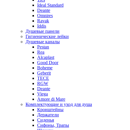
Ideal Standard
Deante
Omnires
Ravak
Iddis
Душевые панели
Гигиенические лейки
Душевые каналы
Pestan
Rea
Alcaplast
Good Door
Boheme
Geberit
TECE
RGW
Deante
Viega
Amore di Mare
Комплектующие и уход для душа
Кронштейны
Держатели
Сиденья
Сифоны, Трапы