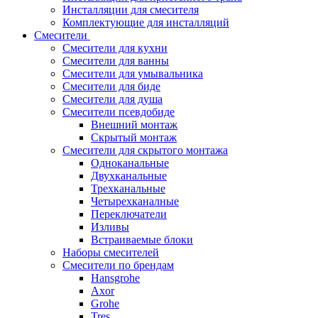
Инсталляции для смесителя
Комплектующие для инсталляций
Смесители
Смесители для кухни
Смесители для ванны
Смесители для умывальника
Смесители для биде
Смесители для душа
Смесители псевдобиде
Внешний монтаж
Скрытый монтаж
Смесители для скрытого монтажа
Одноканальные
Двухканальные
Трехканальные
Четырехканалные
Переключатели
Изливы
Встраиваемые блоки
Наборы смесителей
Смесители по брендам
Hansgrohe
Axor
Grohe
Tres