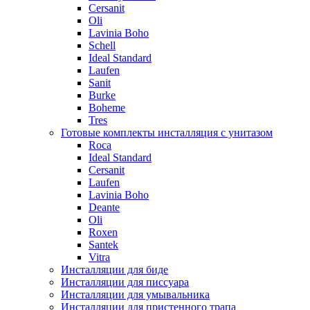
Cersanit
Oli
Lavinia Boho
Schell
Ideal Standard
Laufen
Sanit
Burke
Boheme
Tres
Готовые комплекты инсталляция с унитазом
Roca
Ideal Standard
Cersanit
Laufen
Lavinia Boho
Deante
Oli
Roxen
Santek
Vitra
Инсталляции для биде
Инсталляции для писсуара
Инсталляции для умывальника
Инсталляции для пристенного трапа