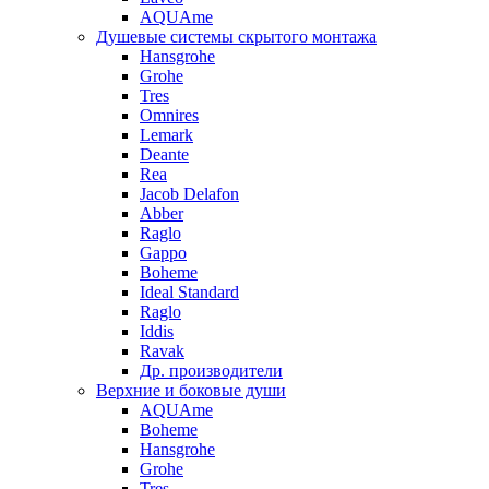
AQUAme
Душевые системы скрытого монтажа
Hansgrohe
Grohe
Tres
Omnires
Lemark
Deante
Rea
Jacob Delafon
Abber
Raglo
Gappo
Boheme
Ideal Standard
Raglo
Iddis
Ravak
Др. производители
Верхние и боковые души
AQUAme
Boheme
Hansgrohe
Grohe
Tres