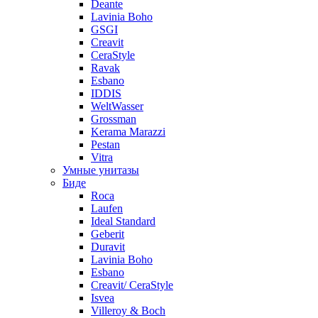
Deante
Lavinia Boho
GSGI
Creavit
CeraStyle
Ravak
Esbano
IDDIS
WeltWasser
Grossman
Kerama Marazzi
Pestan
Vitra
Умные унитазы
Биде
Roca
Laufen
Ideal Standard
Geberit
Duravit
Lavinia Boho
Esbano
Creavit/ CeraStyle
Isvea
Villeroy & Boch