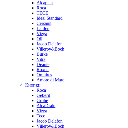
Alcaplast
Roca
TECE
Ideal Standard
Cersanit
Laufen
Viega
Oli
Jacob Delafon
Villeroy&Boch
Burke
Vitra
Deante
Roxen
Omnires
Amore di Mare
Кнопки
Roca
Geberit
Grohe
AlcaDrain
Viega
Tece
Jacob Delafon
Villeroy&Boch