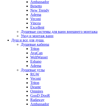
Ambassador
Benetto
New Trendy
Adema
Veconi
Vincea
Excellent
Душевые системы для ванн внешнего монтажа
Уход и монтаж ванн
Душ и все для душа
Душевые кабины
Triton
AvaCan
WeltWasser
Esbano
Adema
Душевые углы
RGW
Veconi
Triton
Deante
Omnires
GooD DooR
Radaway
Ambassador