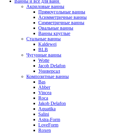
Ванны и все для ванн
Акриловые ванны
Прямоугольные ванны
Асимметричные ванны
Симметричные ванны
Овальные ванны
Ванны круглые
Стальные ванны
Kaldewei
BLB
Чугунные ванны
Wotte
Jacob Delafon
Универсал
Композитные ванны
Bas
Abber
Vincea
Roca
Jakob Delafon
Aquatika
Salini
Astra-Form
LoveForm
Roxen