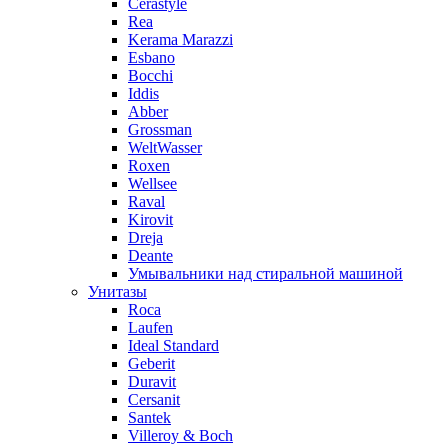
Cerastyle
Rea
Kerama Marazzi
Esbano
Bocchi
Iddis
Abber
Grossman
WeltWasser
Roxen
Wellsee
Raval
Kirovit
Dreja
Deante
Умывальники над стиральной машиной
Унитазы
Roca
Laufen
Ideal Standard
Geberit
Duravit
Cersanit
Santek
Villeroy & Boch