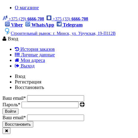
О магазине
+375 (29)
6666-708
+375 (33)
6666-708
Viber
WhatsApp
Telegram
Строительный рынок: г. Минск, ул. Уручская, 19-П112В
Вход
История заказов
Личные данные
Мои адреса
Выход
Вход
Регистрация
Восстановить
Ваш email
*
Пароль
*
Войти
Ваш email
*
Воcстановить