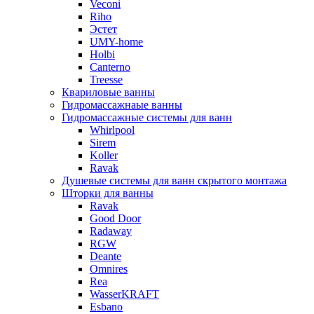
Veconi
Riho
Эстет
UMY-home
Holbi
Canterno
Treesse
Квариловые ванны
Гидромассажнаые ванны
Гидромассажные системы для ванн
Whirlpool
Sirem
Koller
Ravak
Душевые системы для ванн скрытого монтажа
Шторки для ванны
Ravak
Good Door
Radaway
RGW
Deante
Omnires
Rea
WasserKRAFT
Esbano