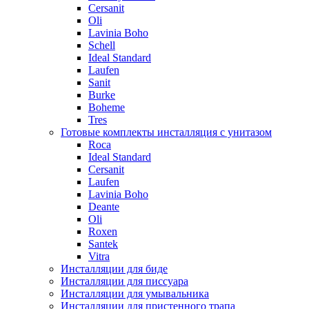
Cersanit
Oli
Lavinia Boho
Schell
Ideal Standard
Laufen
Sanit
Burke
Boheme
Tres
Готовые комплекты инсталляция с унитазом
Roca
Ideal Standard
Cersanit
Laufen
Lavinia Boho
Deante
Oli
Roxen
Santek
Vitra
Инсталляции для биде
Инсталляции для писсуара
Инсталляции для умывальника
Инсталляции для пристенного трапа