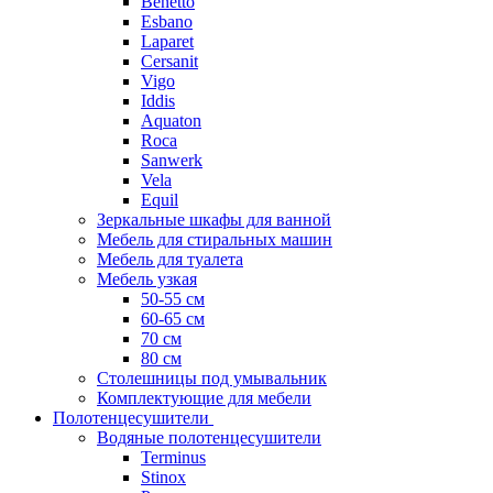
Benetto
Esbano
Laparet
Cersanit
Vigo
Iddis
Aquaton
Roca
Sanwerk
Vela
Equil
Зеркальные шкафы для ванной
Мебель для стиральных машин
Мебель для туалета
Мебель узкая
50-55 см
60-65 см
70 см
80 см
Столешницы под умывальник
Комплектующие для мебели
Полотенцесушители
Водяные полотенцесушители
Terminus
Stinox