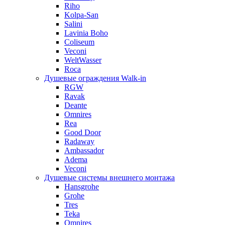
Riho
Kolpa-San
Salini
Lavinia Boho
Coliseum
Veconi
WeltWasser
Roca
Душевые ограждения Walk-in
RGW
Ravak
Deante
Omnires
Rea
Good Door
Radaway
Ambassador
Adema
Veconi
Душевые системы внешнего монтажа
Hansgrohe
Grohe
Tres
Teka
Omnires