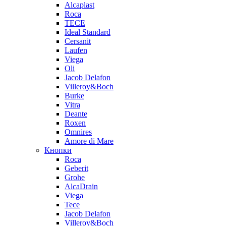
Alcaplast
Roca
TECE
Ideal Standard
Cersanit
Laufen
Viega
Oli
Jacob Delafon
Villeroy&Boch
Burke
Vitra
Deante
Roxen
Omnires
Amore di Mare
Кнопки
Roca
Geberit
Grohe
AlcaDrain
Viega
Tece
Jacob Delafon
Villeroy&Boch