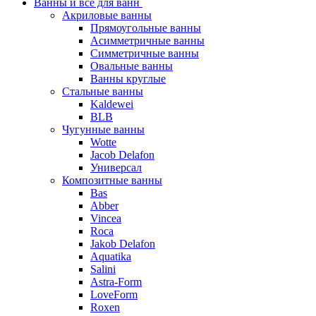
Ванны и все для ванн
Акриловые ванны
Прямоугольные ванны
Асимметричные ванны
Симметричные ванны
Овальные ванны
Ванны круглые
Стальные ванны
Kaldewei
BLB
Чугунные ванны
Wotte
Jacob Delafon
Универсал
Композитные ванны
Bas
Abber
Vincea
Roca
Jakob Delafon
Aquatika
Salini
Astra-Form
LoveForm
Roxen