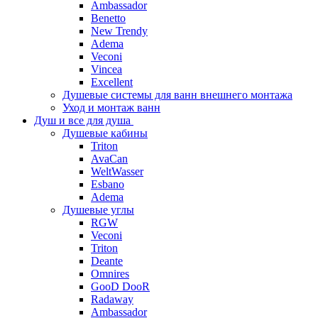
Ambassador
Benetto
New Trendy
Adema
Veconi
Vincea
Excellent
Душевые системы для ванн внешнего монтажа
Уход и монтаж ванн
Душ и все для душа
Душевые кабины
Triton
AvaCan
WeltWasser
Esbano
Adema
Душевые углы
RGW
Veconi
Triton
Deante
Omnires
GooD DooR
Radaway
Ambassador