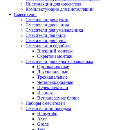
Инсталляции для смесителя
Комплектующие для инсталляций
Смесители
Смесители для кухни
Смесители для ванны
Смесители для умывальника
Смесители для биде
Смесители для душа
Смесители псевдобиде
Внешний монтаж
Скрытый монтаж
Смесители для скрытого монтажа
Одноканальные
Двухканальные
Трехканальные
Четырехканалные
Переключатели
Изливы
Встраиваемые блоки
Наборы смесителей
Смесители по брендам
Hansgrohe
Axor
Grohe
Tres