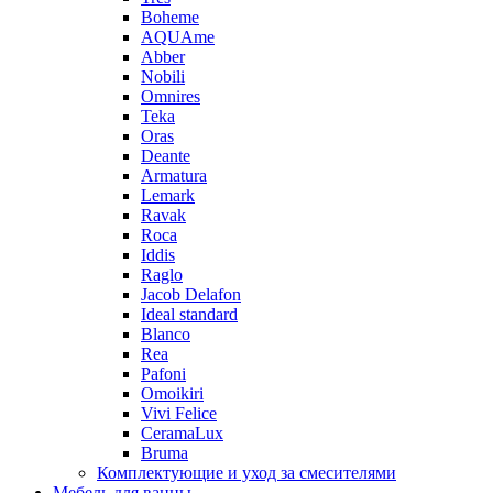
Boheme
AQUAme
Abber
Nobili
Omnires
Teka
Oras
Deante
Armatura
Lemark
Ravak
Roca
Iddis
Raglo
Jacob Delafon
Ideal standard
Blanco
Rea
Pafoni
Omoikiri
Vivi Felice
CeramaLux
Bruma
Комплектующие и уход за смесителями
Мебель для ванны