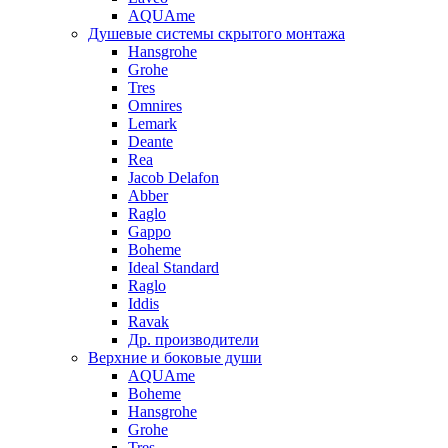
AQUAme
Душевые системы скрытого монтажа
Hansgrohe
Grohe
Tres
Omnires
Lemark
Deante
Rea
Jacob Delafon
Abber
Raglo
Gappo
Boheme
Ideal Standard
Raglo
Iddis
Ravak
Др. производители
Верхние и боковые души
AQUAme
Boheme
Hansgrohe
Grohe
Tres