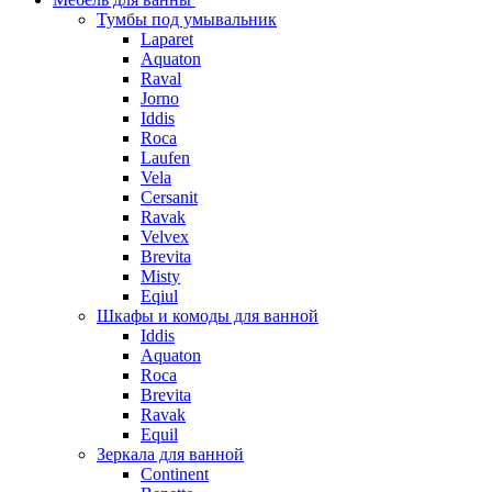
Тумбы под умывальник
Laparet
Aquaton
Raval
Jorno
Iddis
Roca
Laufen
Vela
Cersanit
Ravak
Velvex
Brevita
Misty
Eqiul
Шкафы и комоды для ванной
Iddis
Aquaton
Roca
Brevita
Ravak
Equil
Зеркала для ванной
Continent