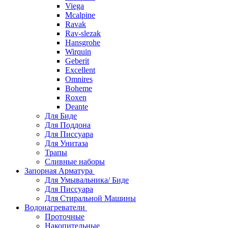
Viega
Mcalpine
Ravak
Rav-slezak
Hansgrohe
Wirquin
Geberit
Excellent
Omnires
Boheme
Roxen
Deante
Для Биде
Для Поддона
Для Писсуара
Для Унитаза
Трапы
Сливные наборы
Запорная Арматура
Для Умывальника/ Биде
Для Писсуара
Для Стиральной Машины
Водонагреватели
Проточные
Накопительные