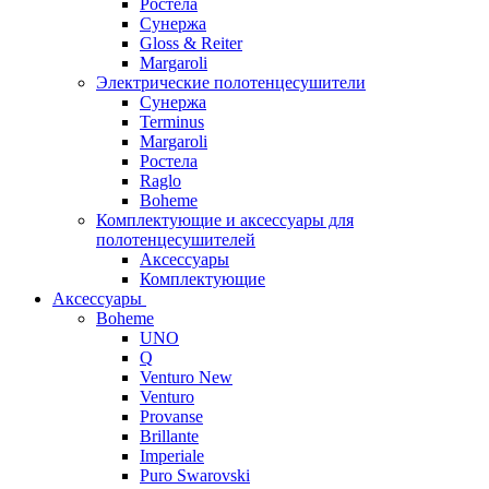
Ростела
Сунержа
Gloss & Reiter
Margaroli
Электрические полотенцесушители
Сунержа
Terminus
Margaroli
Ростела
Raglo
Boheme
Комплектующие и аксессуары для
полотенцесушителей
Аксессуары
Комплектующие
Аксессуары
Boheme
UNO
Q
Venturo New
Venturo
Provanse
Brillante
Imperiale
Puro Swarovski