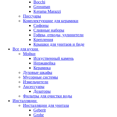
Bocchi
Grossman
Kerama Marazzi
Писсуары
Комплектующие для керамики
Сифоны
Сливные наборы
Гофры, отводы, удлинители
Крепления
Крышки для унитаов и биде
Все для кухни
Мойки
Искуственный камень
Нержавейка
Керамика
Духовые шкафы
Мусорные системы
Измельчители
Аксессуары
Дозаторы
Фильтры для очистки воды
Инсталляции
Инсталляции для унитаза
Geberit
Grohe