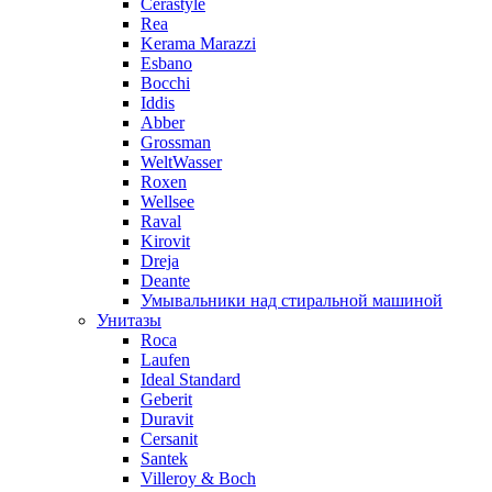
Cerastyle
Rea
Kerama Marazzi
Esbano
Bocchi
Iddis
Abber
Grossman
WeltWasser
Roxen
Wellsee
Raval
Kirovit
Dreja
Deante
Умывальники над стиральной машиной
Унитазы
Roca
Laufen
Ideal Standard
Geberit
Duravit
Cersanit
Santek
Villeroy & Boch