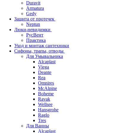
Duravit
Armatura
Gedy
Защита от протечек
Neptun
Люки-невидимки
РусВент
Практика
Уход и монтаж сантехники
Сифоны, трапы, отводы
Для Умывальника
Alcaplast
Viega
Deante
Rea
Omnires
McAlpine
Boheme
Ravak
Wellsee
Hansgrohe
Raglo
Tres
Для Ванны
Alcaplast