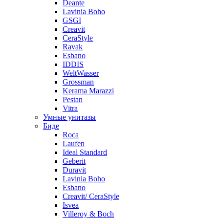
Deante
Lavinia Boho
GSGI
Creavit
CeraStyle
Ravak
Esbano
IDDIS
WeltWasser
Grossman
Kerama Marazzi
Pestan
Vitra
Умные унитазы
Биде
Roca
Laufen
Ideal Standard
Geberit
Duravit
Lavinia Boho
Esbano
Creavit/ CeraStyle
Isvea
Villeroy & Boch