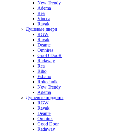
New Trendy
Adema
Rea
Vincea
Ravak
Душевые двери
RGW
Ravak
Deante
Omnires
GooD DooR
Radaway
Rea
Riho
Esbano
Roltechnik
New Trendy
Adema
Душевые поддоны
RGW
Ravak
Deante
Omnires
Good Door
Radaway