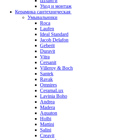
Шланги
Уход и монтаж
Керамика сантехническая
Умывальники
Roca
Laufen
Ideal Standard
Jacob Delafon
Geberit
Duravit
Vitra
Cersanit
Villeroy & Boch
Santek
Ravak
Omnires
CeramaLux
Lavinia Boho
Andrea
Madera
Aquaton
Holbi
Mattini
Salini
Creavit