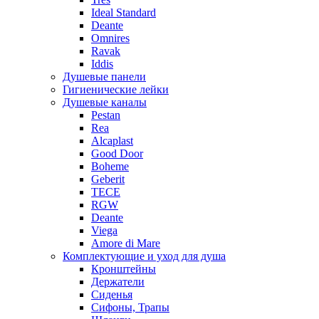
Ideal Standard
Deante
Omnires
Ravak
Iddis
Душевые панели
Гигиенические лейки
Душевые каналы
Pestan
Rea
Alcaplast
Good Door
Boheme
Geberit
TECE
RGW
Deante
Viega
Amore di Mare
Комплектующие и уход для душа
Кронштейны
Держатели
Сиденья
Сифоны, Трапы