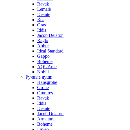
Ravak
Lemark
Deante
Rea
Oras
Iddis
Jacob Delafon
Raglo
Abber
Ideal Standard
Gappo
Boheme
AQUAme
Nobili
Ручные души
Hansgrohe
Grohe
Omnires
Ravak
Iddis
Deante
Jacob Delafon
Armatura
Boheme
Laveo