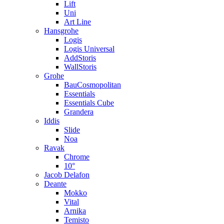
Lift
Uni
Art Line
Hansgrohe
Logis
Logis Universal
AddStoris
WallStoris
Grohe
BauCosmopolitan
Essentials
Essentials Cube
Grandera
Iddis
Slide
Noa
Ravak
Chrome
10°
Jacob Delafon
Deante
Mokko
Vital
Arnika
Temisto