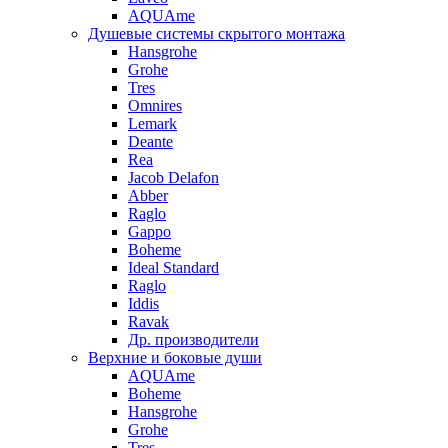
AQUAme
Душевые системы скрытого монтажа
Hansgrohe
Grohe
Tres
Omnires
Lemark
Deante
Rea
Jacob Delafon
Abber
Raglo
Gappo
Boheme
Ideal Standard
Raglo
Iddis
Ravak
Др. производители
Верхние и боковые души
AQUAme
Boheme
Hansgrohe
Grohe
Tres