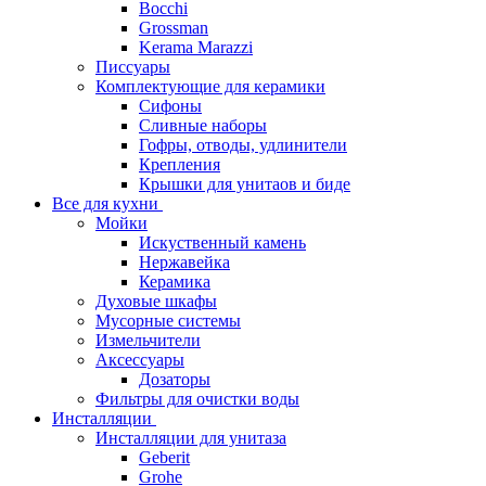
Bocchi
Grossman
Kerama Marazzi
Писсуары
Комплектующие для керамики
Сифоны
Сливные наборы
Гофры, отводы, удлинители
Крепления
Крышки для унитаов и биде
Все для кухни
Мойки
Искуственный камень
Нержавейка
Керамика
Духовые шкафы
Мусорные системы
Измельчители
Аксессуары
Дозаторы
Фильтры для очистки воды
Инсталляции
Инсталляции для унитаза
Geberit
Grohe