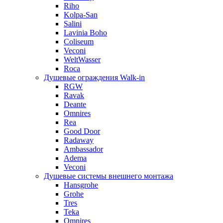
Riho
Kolpa-San
Salini
Lavinia Boho
Coliseum
Veconi
WeltWasser
Roca
Душевые ограждения Walk-in
RGW
Ravak
Deante
Omnires
Rea
Good Door
Radaway
Ambassador
Adema
Veconi
Душевые системы внешнего монтажа
Hansgrohe
Grohe
Tres
Teka
Omnires