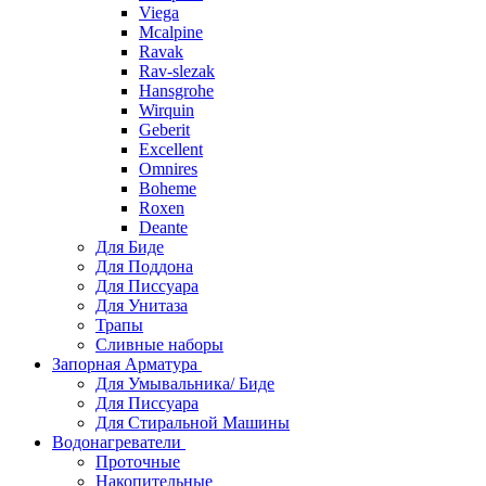
Viega
Mcalpine
Ravak
Rav-slezak
Hansgrohe
Wirquin
Geberit
Excellent
Omnires
Boheme
Roxen
Deante
Для Биде
Для Поддона
Для Писсуара
Для Унитаза
Трапы
Сливные наборы
Запорная Арматура
Для Умывальника/ Биде
Для Писсуара
Для Стиральной Машины
Водонагреватели
Проточные
Накопительные