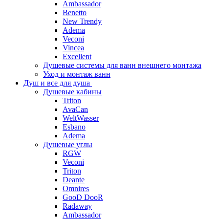
Ambassador
Benetto
New Trendy
Adema
Veconi
Vincea
Excellent
Душевые системы для ванн внешнего монтажа
Уход и монтаж ванн
Душ и все для душа
Душевые кабины
Triton
AvaCan
WeltWasser
Esbano
Adema
Душевые углы
RGW
Veconi
Triton
Deante
Omnires
GooD DooR
Radaway
Ambassador