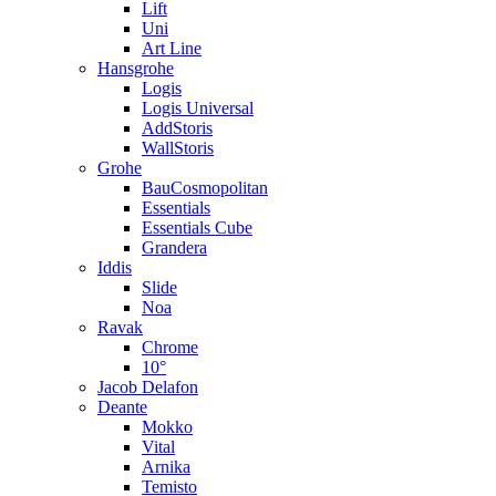
Lift
Uni
Art Line
Hansgrohe
Logis
Logis Universal
AddStoris
WallStoris
Grohe
BauCosmopolitan
Essentials
Essentials Cube
Grandera
Iddis
Slide
Noa
Ravak
Chrome
10°
Jacob Delafon
Deante
Mokko
Vital
Arnika
Temisto