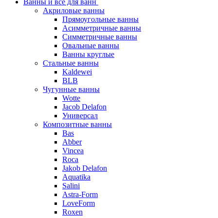
Ванны и все для ванн
Акриловые ванны
Прямоугольные ванны
Асимметричные ванны
Симметричные ванны
Овальные ванны
Ванны круглые
Стальные ванны
Kaldewei
BLB
Чугунные ванны
Wotte
Jacob Delafon
Универсал
Композитные ванны
Bas
Abber
Vincea
Roca
Jakob Delafon
Aquatika
Salini
Astra-Form
LoveForm
Roxen