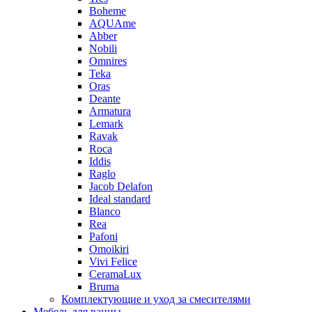
Boheme
AQUAme
Abber
Nobili
Omnires
Teka
Oras
Deante
Armatura
Lemark
Ravak
Roca
Iddis
Raglo
Jacob Delafon
Ideal standard
Blanco
Rea
Pafoni
Omoikiri
Vivi Felice
CeramaLux
Bruma
Комплектующие и уход за смесителями
Мебель для ванны