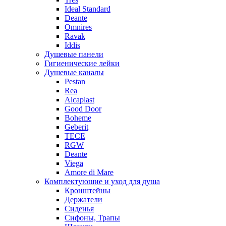
Ideal Standard
Deante
Omnires
Ravak
Iddis
Душевые панели
Гигиенические лейки
Душевые каналы
Pestan
Rea
Alcaplast
Good Door
Boheme
Geberit
TECE
RGW
Deante
Viega
Amore di Mare
Комплектующие и уход для душа
Кронштейны
Держатели
Сиденья
Сифоны, Трапы