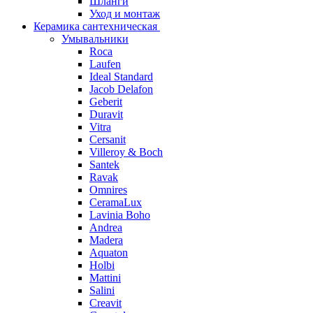
Шланги
Уход и монтаж
Керамика сантехническая
Умывальники
Roca
Laufen
Ideal Standard
Jacob Delafon
Geberit
Duravit
Vitra
Cersanit
Villeroy & Boch
Santek
Ravak
Omnires
CeramaLux
Lavinia Boho
Andrea
Madera
Aquaton
Holbi
Mattini
Salini
Creavit