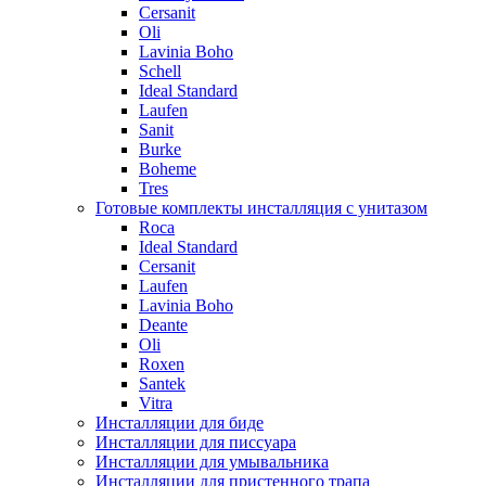
Cersanit
Oli
Lavinia Boho
Schell
Ideal Standard
Laufen
Sanit
Burke
Boheme
Tres
Готовые комплекты инсталляция с унитазом
Roca
Ideal Standard
Cersanit
Laufen
Lavinia Boho
Deante
Oli
Roxen
Santek
Vitra
Инсталляции для биде
Инсталляции для писсуара
Инсталляции для умывальника
Инсталляции для пристенного трапа