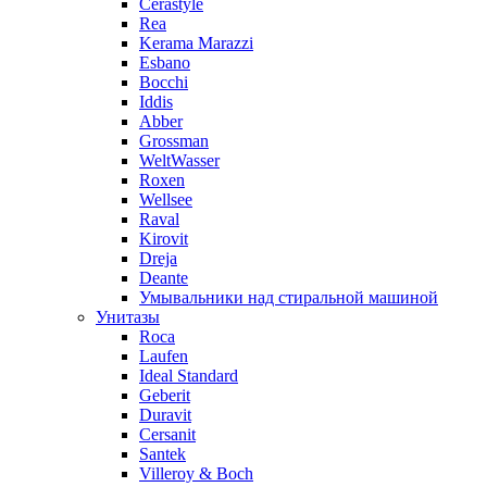
Cerastyle
Rea
Kerama Marazzi
Esbano
Bocchi
Iddis
Abber
Grossman
WeltWasser
Roxen
Wellsee
Raval
Kirovit
Dreja
Deante
Умывальники над стиральной машиной
Унитазы
Roca
Laufen
Ideal Standard
Geberit
Duravit
Cersanit
Santek
Villeroy & Boch