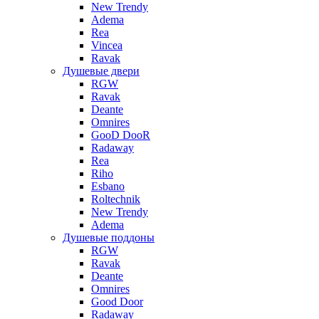
New Trendy
Adema
Rea
Vincea
Ravak
Душевые двери
RGW
Ravak
Deante
Omnires
GooD DooR
Radaway
Rea
Riho
Esbano
Roltechnik
New Trendy
Adema
Душевые поддоны
RGW
Ravak
Deante
Omnires
Good Door
Radaway