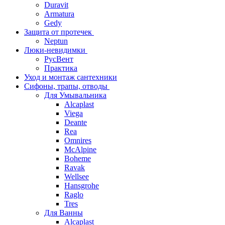
Duravit
Armatura
Gedy
Защита от протечек
Neptun
Люки-невидимки
РусВент
Практика
Уход и монтаж сантехники
Сифоны, трапы, отводы
Для Умывальника
Alcaplast
Viega
Deante
Rea
Omnires
McAlpine
Boheme
Ravak
Wellsee
Hansgrohe
Raglo
Tres
Для Ванны
Alcaplast