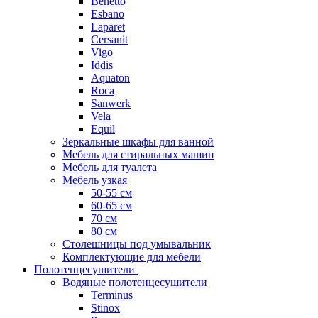
Benetto
Esbano
Laparet
Cersanit
Vigo
Iddis
Aquaton
Roca
Sanwerk
Vela
Equil
Зеркальные шкафы для ванной
Мебель для стиральных машин
Мебель для туалета
Мебель узкая
50-55 см
60-65 см
70 см
80 см
Столешницы под умывальник
Комплектующие для мебели
Полотенцесушители
Водяные полотенцесушители
Terminus
Stinox