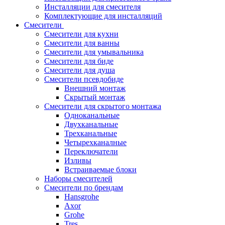
Инсталляции для смесителя
Комплектующие для инсталляций
Смесители
Смесители для кухни
Смесители для ванны
Смесители для умывальника
Смесители для биде
Смесители для душа
Смесители псевдобиде
Внешний монтаж
Скрытый монтаж
Смесители для скрытого монтажа
Одноканальные
Двухканальные
Трехканальные
Четырехканалные
Переключатели
Изливы
Встраиваемые блоки
Наборы смесителей
Смесители по брендам
Hansgrohe
Axor
Grohe
Tres