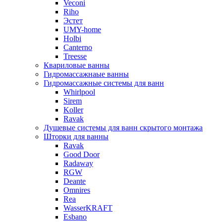
Veconi
Riho
Эстет
UMY-home
Holbi
Canterno
Treesse
Квариловые ванны
Гидромассажнаые ванны
Гидромассажные системы для ванн
Whirlpool
Sirem
Koller
Ravak
Душевые системы для ванн скрытого монтажа
Шторки для ванны
Ravak
Good Door
Radaway
RGW
Deante
Omnires
Rea
WasserKRAFT
Esbano