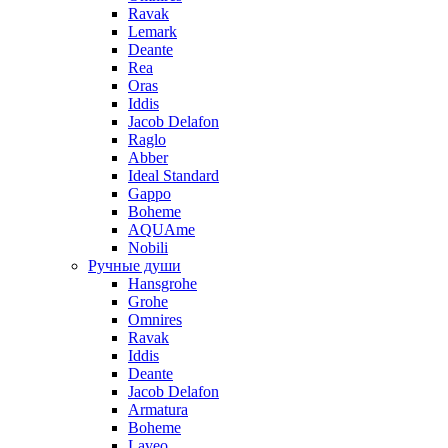
Ravak
Lemark
Deante
Rea
Oras
Iddis
Jacob Delafon
Raglo
Abber
Ideal Standard
Gappo
Boheme
AQUAme
Nobili
Ручные души
Hansgrohe
Grohe
Omnires
Ravak
Iddis
Deante
Jacob Delafon
Armatura
Boheme
Laveo