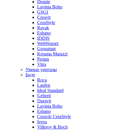
Deante
Lavinia Boho
GSGI
Creavit
CeraStyle
Ravak
Esbano
IDDIS
WeltWasser
Grossman
Kerama Marazzi
Pestan
Vitra
Умные унитазы
Биде
Roca
Laufen
Ideal Standard
Geberit
Duravit
Lavinia Boho
Esbano
Creavit/ CeraStyle
Isvea
Villeroy & Boch