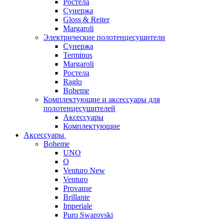
Ростела
Сунержа
Gloss & Reiter
Margaroli
Электрические полотенцесушители
Сунержа
Terminus
Margaroli
Ростела
Raglo
Boheme
Комплектующие и аксессуары для
полотенцесушителей
Аксессуары
Комплектующие
Аксессуары
Boheme
UNO
Q
Venturo New
Venturo
Provanse
Brillante
Imperiale
Puro Swarovski