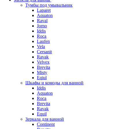
Тумбы под умывальник
Laparet
Aquaton
Raval
Jorno
Iddis
Roca
Laufen
Vela
Cersanit
Ravak
Velvex
Brevita
Misty
Eqiul
Шкафы и комоды для ванной
Iddis
Aquaton
Roca
Brevita
Ravak
Equil
Зеркала для ванной
Continent