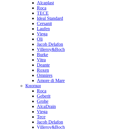
Alcaplast
Roca
TECE
Ideal Standard
Cersanit
Laufen
Viega
Oli
Jacob Delafon
Villeroy&Boch
Burke
Vitra
Deante
Roxen
Omnires
Amore di Mare
Кнопки
Roca
Geberit
Grohe
AlcaDrain
Viega
Tece
Jacob Delafon
Villeroy&Boch