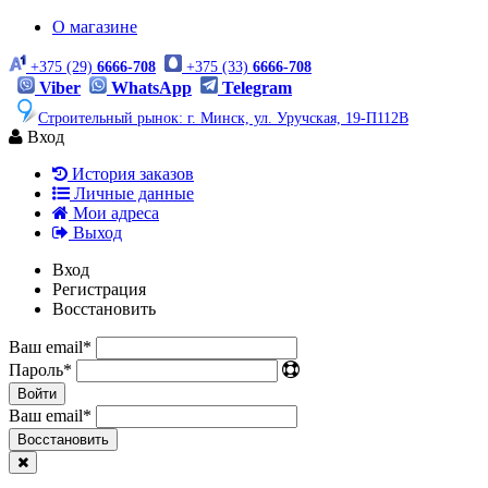
О магазине
+375 (29)
6666-708
+375 (33)
6666-708
Viber
WhatsApp
Telegram
Строительный рынок: г. Минск, ул. Уручская, 19-П112В
Вход
История заказов
Личные данные
Мои адреса
Выход
Вход
Регистрация
Восстановить
Ваш email
*
Пароль
*
Войти
Ваш email
*
Воcстановить