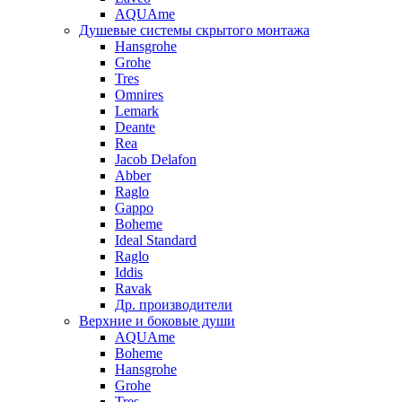
AQUAme
Душевые системы скрытого монтажа
Hansgrohe
Grohe
Tres
Omnires
Lemark
Deante
Rea
Jacob Delafon
Abber
Raglo
Gappo
Boheme
Ideal Standard
Raglo
Iddis
Ravak
Др. производители
Верхние и боковые души
AQUAme
Boheme
Hansgrohe
Grohe
Tres