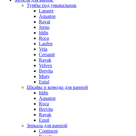
Тумбы под умывальник
Laparet
Aquaton
Raval
Jorno
Iddis
Roca
Laufen
Vela
Cersanit
Ravak
Velvex
Brevita
Misty
Eqiul
Шкафы и комоды для ванной
Iddis
Aquaton
Roca
Brevita
Ravak
Equil
Зеркала для ванной
Continent