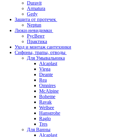
Duravit
Armatura
Gedy
Защита от протечек
Neptun
Люки-невидимки
РусВент
Практика
Уход и монтаж сантехники
Сифоны, трапы, отводы
Для Умывальника
Alcaplast
Viega
Deante
Rea
Omnires
McAlpine
Boheme
Ravak
Wellsee
Hansgrohe
Raglo
Tres
Для Ванны
Alcaplast