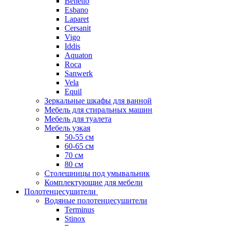
Benetto
Esbano
Laparet
Cersanit
Vigo
Iddis
Aquaton
Roca
Sanwerk
Vela
Equil
Зеркальные шкафы для ванной
Мебель для стиральных машин
Мебель для туалета
Мебель узкая
50-55 см
60-65 см
70 см
80 см
Столешницы под умывальник
Комплектующие для мебели
Полотенцесушители
Водяные полотенцесушители
Terminus
Stinox