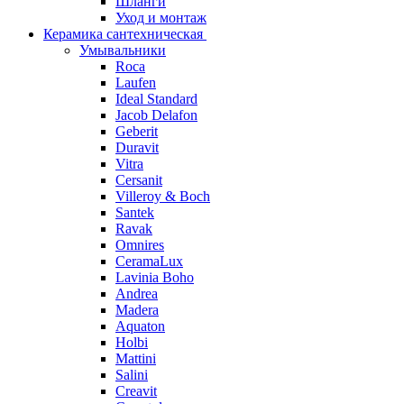
Шланги
Уход и монтаж
Керамика сантехническая
Умывальники
Roca
Laufen
Ideal Standard
Jacob Delafon
Geberit
Duravit
Vitra
Cersanit
Villeroy & Boch
Santek
Ravak
Omnires
CeramaLux
Lavinia Boho
Andrea
Madera
Aquaton
Holbi
Mattini
Salini
Creavit