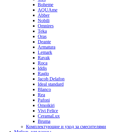
Boheme
AQUAme
Abber
Nobili
Omnires
Teka
Oras
Deante
Armatura
Lemark
Ravak
Roca
Iddis
Raglo
Jacob Delafon
Ideal standard
Blanco
Rea
Pafoni
Omoikiri
Vivi Felice
CeramaLux
Bruma
Комплектующие и уход за смесителями
Мебель для ванны