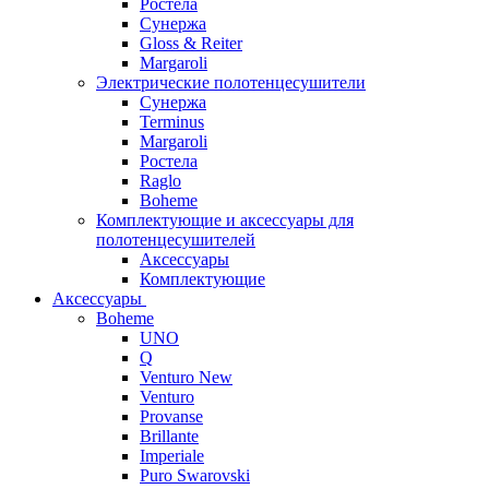
Ростела
Сунержа
Gloss & Reiter
Margaroli
Электрические полотенцесушители
Сунержа
Terminus
Margaroli
Ростела
Raglo
Boheme
Комплектующие и аксессуары для
полотенцесушителей
Аксессуары
Комплектующие
Аксессуары
Boheme
UNO
Q
Venturo New
Venturo
Provanse
Brillante
Imperiale
Puro Swarovski