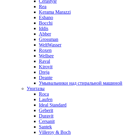
Cerastyle
Rea
Kerama Marazzi
Esbano
Bocchi
Iddis
Abber
Grossman
WeltWasser
Roxen
Wellsee
Raval
Kirovit
Dreja
Deante
Умывальники над стиральной машиной
Унитазы
Roca
Laufen
Ideal Standard
Geberit
Duravit
Cersanit
Santek
Villeroy & Boch