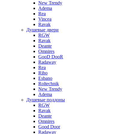
New Trendy
Adema
Rea
Vincea
Ravak
Душевые двери
RGW
Ravak
Deante
Omnires
GooD DooR
Radaway
Rea
Riho
Esbano
Roltechnik
New Trendy
Adema
Душевые поддоны
RGW
Ravak
Deante
Omnires
Good Door
Radaway