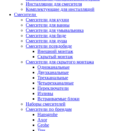
Инсталляции для смесителя
Комплектующие для инсталляций
Смесители
Смесители для кухни
Смесители для ванны
Смесители для умывальника
Смесители для биде
Смесители для душа
Смесители псевдобиде
Внешний монтаж
Скрытый монтаж
Смесители для скрытого монтажа
Одноканальные
Двухканальные
Трехканальные
Четырехканалные
Переключатели
Изливы
Встраиваемые блоки
Наборы смесителей
Смесители по брендам
Hansgrohe
Axor
Grohe
Tres