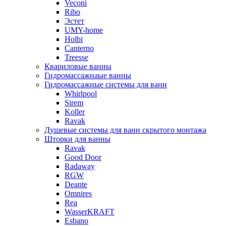
Veconi
Riho
Эстет
UMY-home
Holbi
Canterno
Treesse
Квариловые ванны
Гидромассажнаые ванны
Гидромассажные системы для ванн
Whirlpool
Sirem
Koller
Ravak
Душевые системы для ванн скрытого монтажа
Шторки для ванны
Ravak
Good Door
Radaway
RGW
Deante
Omnires
Rea
WasserKRAFT
Esbano