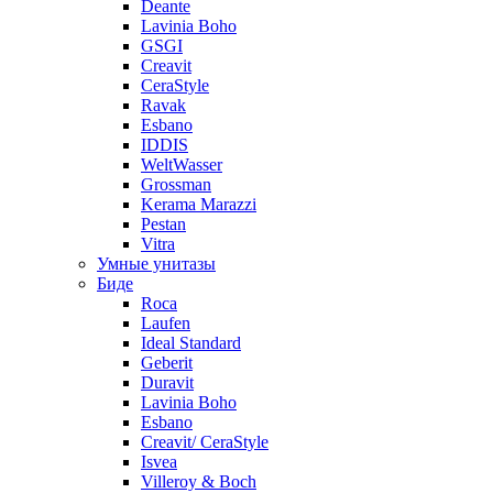
Deante
Lavinia Boho
GSGI
Creavit
CeraStyle
Ravak
Esbano
IDDIS
WeltWasser
Grossman
Kerama Marazzi
Pestan
Vitra
Умные унитазы
Биде
Roca
Laufen
Ideal Standard
Geberit
Duravit
Lavinia Boho
Esbano
Creavit/ CeraStyle
Isvea
Villeroy & Boch