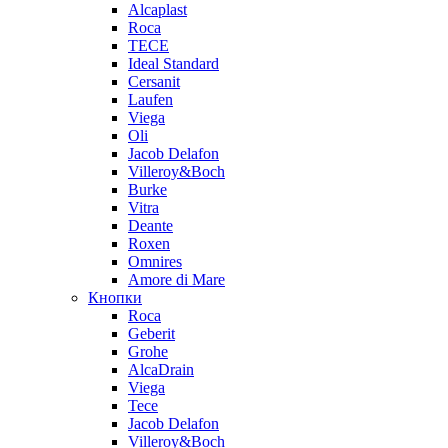
Alcaplast
Roca
TECE
Ideal Standard
Cersanit
Laufen
Viega
Oli
Jacob Delafon
Villeroy&Boch
Burke
Vitra
Deante
Roxen
Omnires
Amore di Mare
Кнопки
Roca
Geberit
Grohe
AlcaDrain
Viega
Tece
Jacob Delafon
Villeroy&Boch