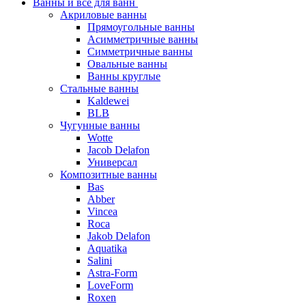
Ванны и все для ванн
Акриловые ванны
Прямоугольные ванны
Асимметричные ванны
Симметричные ванны
Овальные ванны
Ванны круглые
Стальные ванны
Kaldewei
BLB
Чугунные ванны
Wotte
Jacob Delafon
Универсал
Композитные ванны
Bas
Abber
Vincea
Roca
Jakob Delafon
Aquatika
Salini
Astra-Form
LoveForm
Roxen