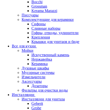
Bocchi
Grossman
Kerama Marazzi
Писсуары
Комплектующие для керамики
Сифоны
Сливные наборы
Гофры, отводы, удлинители
Крепления
Крышки для унитаов и биде
Все для кухни
Мойки
Искуственный камень
Нержавейка
Керамика
Духовые шкафы
Мусорные системы
Измельчители
Аксессуары
Дозаторы
Фильтры для очистки воды
Инсталляции
Инсталляции для унитаза
Geberit
Grohe