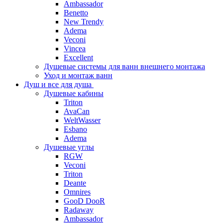
Ambassador
Benetto
New Trendy
Adema
Veconi
Vincea
Excellent
Душевые системы для ванн внешнего монтажа
Уход и монтаж ванн
Душ и все для душа
Душевые кабины
Triton
AvaCan
WeltWasser
Esbano
Adema
Душевые углы
RGW
Veconi
Triton
Deante
Omnires
GooD DooR
Radaway
Ambassador