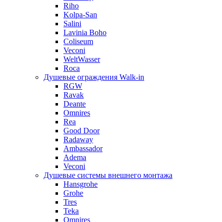
Riho
Kolpa-San
Salini
Lavinia Boho
Coliseum
Veconi
WeltWasser
Roca
Душевые ограждения Walk-in
RGW
Ravak
Deante
Omnires
Rea
Good Door
Radaway
Ambassador
Adema
Veconi
Душевые системы внешнего монтажа
Hansgrohe
Grohe
Tres
Teka
Omnires