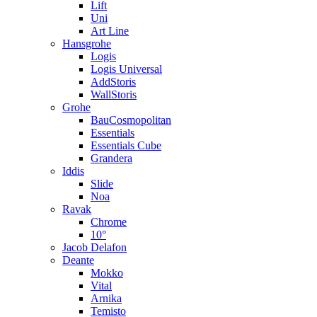
Lift
Uni
Art Line
Hansgrohe
Logis
Logis Universal
AddStoris
WallStoris
Grohe
BauCosmopolitan
Essentials
Essentials Cube
Grandera
Iddis
Slide
Noa
Ravak
Chrome
10°
Jacob Delafon
Deante
Mokko
Vital
Arnika
Temisto