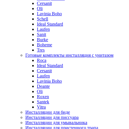
Cersanit
Oli
Lavinia Boho
Schell
Ideal Standard
Laufen
Sanit
Burke
Boheme
Tres
Готовые комплекты инсталляция с унитазом
Roca
Ideal Standard
Cersanit
Laufen
Lavinia Boho
Deante
Oli
Roxen
Santek
Vitra
Инсталляции для биде
Инсталляции для писсуара
Инсталляции для умывальника
Инсталляции для пристенного трапа