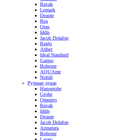
Ravak
Lemark
Deante
Rea
Oras
Iddis
Jacob Delafon
Raglo
Abber
Ideal Standard
Gappo
Boheme
AQUAme
Nobili
Ручные души
Hansgrohe
Grohe
Omnires
Ravak
Iddis
Deante
Jacob Delafon
Armatura
Boheme
Laveo