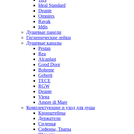
Ideal Standard
Deante
Omnires
Ravak
Iddis
Душевые панели
Гигиенические лейки
Душевые каналы
Pestan
Rea
Alcaplast
Good Door
Boheme
Geberit
TECE
RGW
Deante
Viega
Amore di Mare
Комплектующие и уход для душа
Кронштейны
Держатели
Сиденья
Сифоны, Трапы