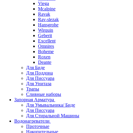
Viega
Mcalpine
Ravak
Rav-slezak
Hansgrohe
Wirquin
Geberit
Excellent
Omnires
Boheme
Roxen
Deante
Для Биде
Для Поддона
Для Писсуара
Для Унитаза
Трапы
Сливные наборы
Запорная Арматура
Для Умывальника/ Биде
Для Писсуара
Для Стиральной Машины
Водонагреватели
Проточные
Накопительные