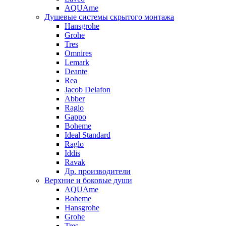
AQUAme
Душевые системы скрытого монтажа
Hansgrohe
Grohe
Tres
Omnires
Lemark
Deante
Rea
Jacob Delafon
Abber
Raglo
Gappo
Boheme
Ideal Standard
Raglo
Iddis
Ravak
Др. производители
Верхние и боковые души
AQUAme
Boheme
Hansgrohe
Grohe
Tres