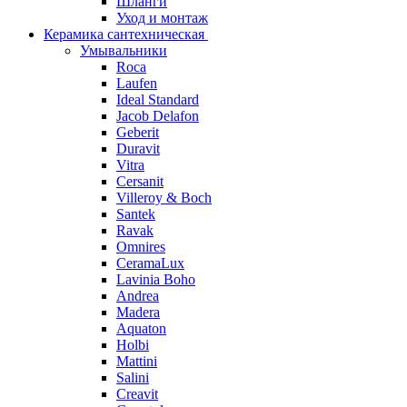
Шланги
Уход и монтаж
Керамика сантехническая
Умывальники
Roca
Laufen
Ideal Standard
Jacob Delafon
Geberit
Duravit
Vitra
Cersanit
Villeroy & Boch
Santek
Ravak
Omnires
CeramaLux
Lavinia Boho
Andrea
Madera
Aquaton
Holbi
Mattini
Salini
Creavit