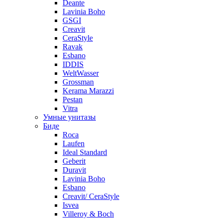
Deante
Lavinia Boho
GSGI
Creavit
CeraStyle
Ravak
Esbano
IDDIS
WeltWasser
Grossman
Kerama Marazzi
Pestan
Vitra
Умные унитазы
Биде
Roca
Laufen
Ideal Standard
Geberit
Duravit
Lavinia Boho
Esbano
Creavit/ CeraStyle
Isvea
Villeroy & Boch