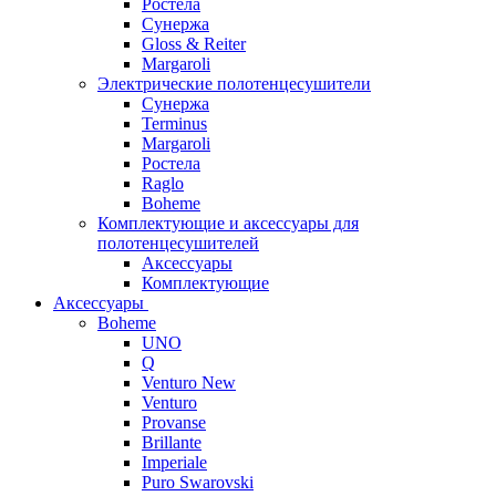
Ростела
Сунержа
Gloss & Reiter
Margaroli
Электрические полотенцесушители
Сунержа
Terminus
Margaroli
Ростела
Raglo
Boheme
Комплектующие и аксессуары для
полотенцесушителей
Аксессуары
Комплектующие
Аксессуары
Boheme
UNO
Q
Venturo New
Venturo
Provanse
Brillante
Imperiale
Puro Swarovski