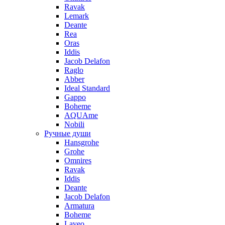
Ravak
Lemark
Deante
Rea
Oras
Iddis
Jacob Delafon
Raglo
Abber
Ideal Standard
Gappo
Boheme
AQUAme
Nobili
Ручные души
Hansgrohe
Grohe
Omnires
Ravak
Iddis
Deante
Jacob Delafon
Armatura
Boheme
Laveo