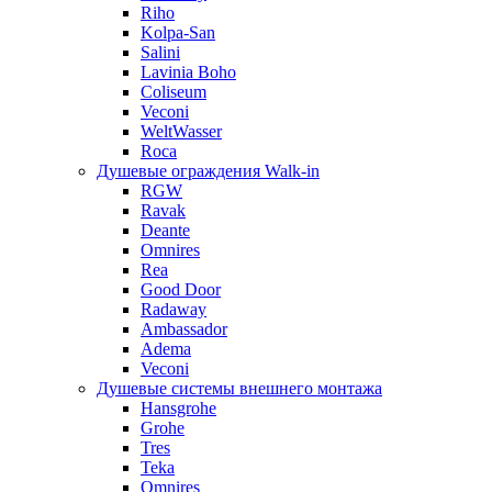
Riho
Kolpa-San
Salini
Lavinia Boho
Coliseum
Veconi
WeltWasser
Roca
Душевые ограждения Walk-in
RGW
Ravak
Deante
Omnires
Rea
Good Door
Radaway
Ambassador
Adema
Veconi
Душевые системы внешнего монтажа
Hansgrohe
Grohe
Tres
Teka
Omnires