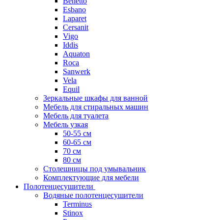
Benetto
Esbano
Laparet
Cersanit
Vigo
Iddis
Aquaton
Roca
Sanwerk
Vela
Equil
Зеркальные шкафы для ванной
Мебель для стиральных машин
Мебель для туалета
Мебель узкая
50-55 см
60-65 см
70 см
80 см
Столешницы под умывальник
Комплектующие для мебели
Полотенцесушители
Водяные полотенцесушители
Terminus
Stinox