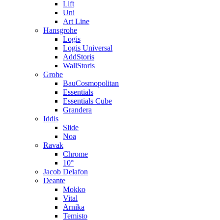
Lift
Uni
Art Line
Hansgrohe
Logis
Logis Universal
AddStoris
WallStoris
Grohe
BauCosmopolitan
Essentials
Essentials Cube
Grandera
Iddis
Slide
Noa
Ravak
Chrome
10°
Jacob Delafon
Deante
Mokko
Vital
Arnika
Temisto