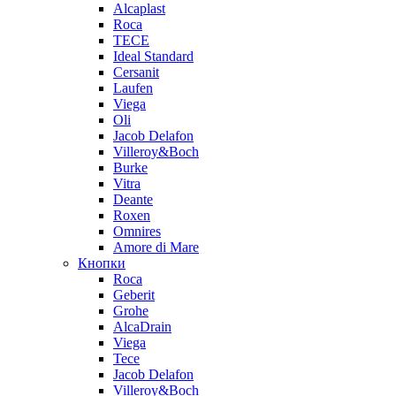
Alcaplast
Roca
TECE
Ideal Standard
Cersanit
Laufen
Viega
Oli
Jacob Delafon
Villeroy&Boch
Burke
Vitra
Deante
Roxen
Omnires
Amore di Mare
Кнопки
Roca
Geberit
Grohe
AlcaDrain
Viega
Tece
Jacob Delafon
Villeroy&Boch