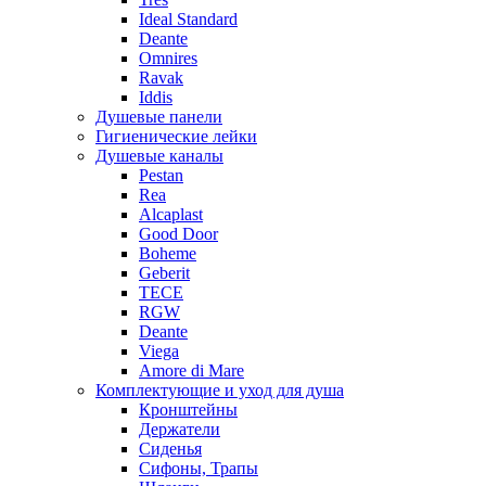
Ideal Standard
Deante
Omnires
Ravak
Iddis
Душевые панели
Гигиенические лейки
Душевые каналы
Pestan
Rea
Alcaplast
Good Door
Boheme
Geberit
TECE
RGW
Deante
Viega
Amore di Mare
Комплектующие и уход для душа
Кронштейны
Держатели
Сиденья
Сифоны, Трапы