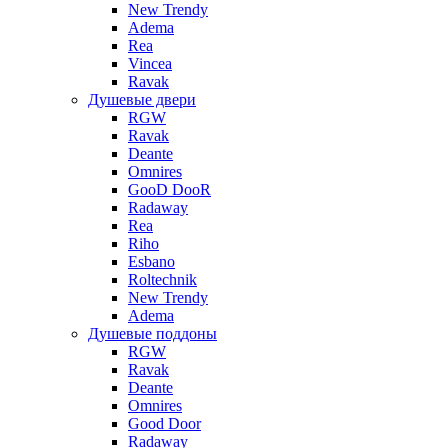
New Trendy
Adema
Rea
Vincea
Ravak
Душевые двери
RGW
Ravak
Deante
Omnires
GooD DooR
Radaway
Rea
Riho
Esbano
Roltechnik
New Trendy
Adema
Душевые поддоны
RGW
Ravak
Deante
Omnires
Good Door
Radaway