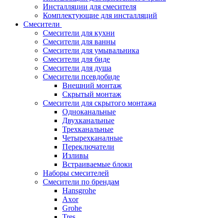
Инсталляции для смесителя
Комплектующие для инсталляций
Смесители
Смесители для кухни
Смесители для ванны
Смесители для умывальника
Смесители для биде
Смесители для душа
Смесители псевдобиде
Внешний монтаж
Скрытый монтаж
Смесители для скрытого монтажа
Одноканальные
Двухканальные
Трехканальные
Четырехканалные
Переключатели
Изливы
Встраиваемые блоки
Наборы смесителей
Смесители по брендам
Hansgrohe
Axor
Grohe
Tres