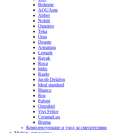
Boheme
AQUAme
Abber
Nobili
Omnires
Teka
Oras
Deante
Armatura
Lemark
Ravak
Roca
Iddis
Raglo
Jacob Delafon
Ideal standard
Blanco
Rea
Pafoni
Omoikiri
Vivi Felice
CeramaLux
Bruma
Комплектующие и уход за смесителями
Мебель для ванны