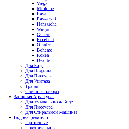
Viega
Mcalpine
Ravak
Rav-slezak
Hansgrohe
Wirquin
Geberit
Excellent
Omnires
Boheme
Roxen
Deante
Для Биде
Для Поддона
Для Писсуара
Для Унитаза
Трапы
Сливные наборы
Запорная Арматура
Для Умывальника/ Биде
Для Писсуара
Для Стиральной Машины
Водонагреватели
Проточные
Накопительные