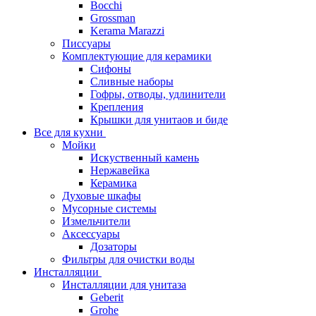
Bocchi
Grossman
Kerama Marazzi
Писсуары
Комплектующие для керамики
Сифоны
Сливные наборы
Гофры, отводы, удлинители
Крепления
Крышки для унитаов и биде
Все для кухни
Мойки
Искуственный камень
Нержавейка
Керамика
Духовые шкафы
Мусорные системы
Измельчители
Аксессуары
Дозаторы
Фильтры для очистки воды
Инсталляции
Инсталляции для унитаза
Geberit
Grohe