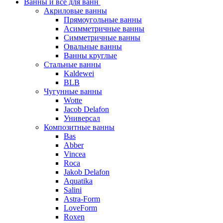
Ванны и все для ванн
Акриловые ванны
Прямоугольные ванны
Асимметричные ванны
Симметричные ванны
Овальные ванны
Ванны круглые
Стальные ванны
Kaldewei
BLB
Чугунные ванны
Wotte
Jacob Delafon
Универсал
Композитные ванны
Bas
Abber
Vincea
Roca
Jakob Delafon
Aquatika
Salini
Astra-Form
LoveForm
Roxen