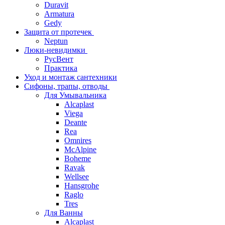
Duravit
Armatura
Gedy
Защита от протечек
Neptun
Люки-невидимки
РусВент
Практика
Уход и монтаж сантехники
Сифоны, трапы, отводы
Для Умывальника
Alcaplast
Viega
Deante
Rea
Omnires
McAlpine
Boheme
Ravak
Wellsee
Hansgrohe
Raglo
Tres
Для Ванны
Alcaplast