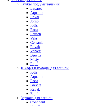
Тумбы под умывальник
Laparet
Aquaton
Raval
Jorno
Iddis
Roca
Laufen
Vela
Cersanit
Ravak
Velvex
Brevita
Misty
Eqiul
Шкафы и комоды для ванной
Iddis
Aquaton
Roca
Brevita
Ravak
Equil
Зеркала для ванной
Continent