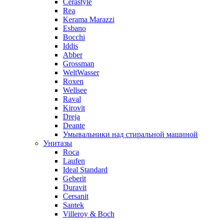
Cerastyle
Rea
Kerama Marazzi
Esbano
Bocchi
Iddis
Abber
Grossman
WeltWasser
Roxen
Wellsee
Raval
Kirovit
Dreja
Deante
Умывальники над стиральной машиной
Унитазы
Roca
Laufen
Ideal Standard
Geberit
Duravit
Cersanit
Santek
Villeroy & Boch