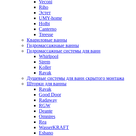
Veconi
Riho
Эстет
UMY-home
Holbi
Canterno
Treesse
Квариловые ванны
Гидромассажнаые ванны
Гидромассажные системы для ванн
Whirlpool
Sirem
Koller
Ravak
Душевые системы для ванн скрытого монтажа
Шторки для ванны
Ravak
Good Door
Radaway
RGW
Deante
Omnires
Rea
WasserKRAFT
Esbano