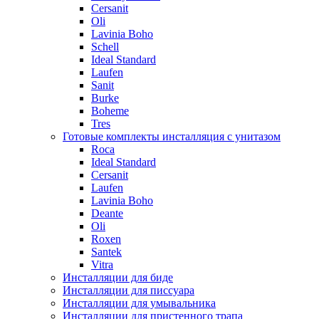
Cersanit
Oli
Lavinia Boho
Schell
Ideal Standard
Laufen
Sanit
Burke
Boheme
Tres
Готовые комплекты инсталляция с унитазом
Roca
Ideal Standard
Cersanit
Laufen
Lavinia Boho
Deante
Oli
Roxen
Santek
Vitra
Инсталляции для биде
Инсталляции для писсуара
Инсталляции для умывальника
Инсталляции для пристенного трапа