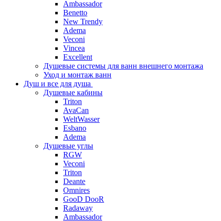
Ambassador
Benetto
New Trendy
Adema
Veconi
Vincea
Excellent
Душевые системы для ванн внешнего монтажа
Уход и монтаж ванн
Душ и все для душа
Душевые кабины
Triton
AvaCan
WeltWasser
Esbano
Adema
Душевые углы
RGW
Veconi
Triton
Deante
Omnires
GooD DooR
Radaway
Ambassador