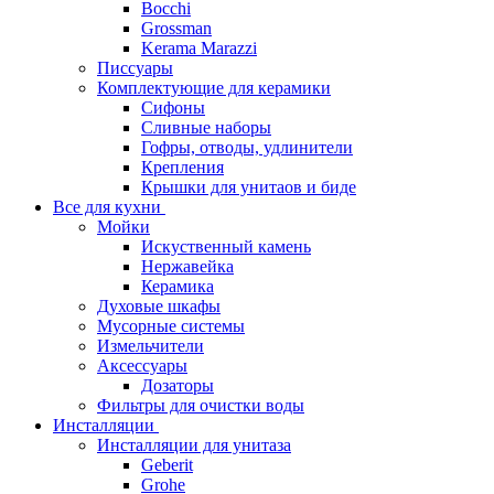
Bocchi
Grossman
Kerama Marazzi
Писсуары
Комплектующие для керамики
Сифоны
Сливные наборы
Гофры, отводы, удлинители
Крепления
Крышки для унитаов и биде
Все для кухни
Мойки
Искуственный камень
Нержавейка
Керамика
Духовые шкафы
Мусорные системы
Измельчители
Аксессуары
Дозаторы
Фильтры для очистки воды
Инсталляции
Инсталляции для унитаза
Geberit
Grohe