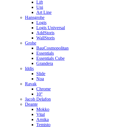
Lift
Uni
Art Line
Hansgrohe
Logis
Logis Universal
AddStoris
WallStoris
Grohe
BauCosmopolitan
Essentials
Essentials Cube
Grandera
Iddis
Slide
Noa
Ravak
Chrome
10°
Jacob Delafon
Deante
Mokko
Vital
Arnika
Temisto