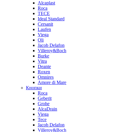
Alcaplast
Roca
TECE
Ideal Standard
Cersanit
Laufen
Viega
Oli
Jacob Delafon
Villeroy&Boch
Burke
Vitra
Deante
Roxen
Omnires
Amore di Mare
Кнопки
Roca
Geberit
Grohe
AlcaDrain
Viega
Tece
Jacob Delafon
Villeroy&Boch