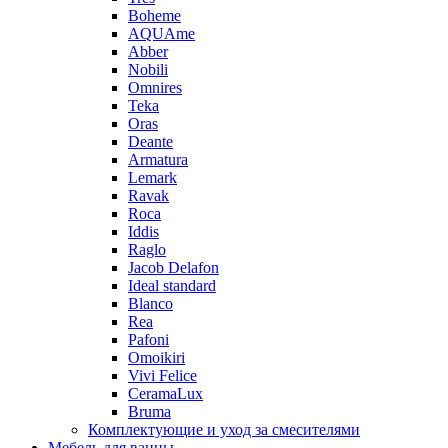
Boheme
AQUAme
Abber
Nobili
Omnires
Teka
Oras
Deante
Armatura
Lemark
Ravak
Roca
Iddis
Raglo
Jacob Delafon
Ideal standard
Blanco
Rea
Pafoni
Omoikiri
Vivi Felice
CeramaLux
Bruma
Комплектующие и уход за смесителями
Мебель для ванны