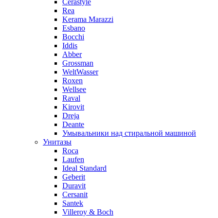
Cerastyle
Rea
Kerama Marazzi
Esbano
Bocchi
Iddis
Abber
Grossman
WeltWasser
Roxen
Wellsee
Raval
Kirovit
Dreja
Deante
Умывальники над стиральной машиной
Унитазы
Roca
Laufen
Ideal Standard
Geberit
Duravit
Cersanit
Santek
Villeroy & Boch