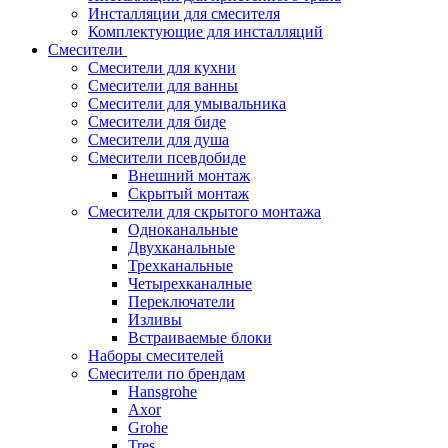
Инсталляции для смесителя
Комплектующие для инсталляций
Смесители
Смесители для кухни
Смесители для ванны
Смесители для умывальника
Смесители для биде
Смесители для душа
Смесители псевдобиде
Внешний монтаж
Скрытый монтаж
Смесители для скрытого монтажа
Одноканальные
Двухканальные
Трехканальные
Четырехканалные
Переключатели
Изливы
Встраиваемые блоки
Наборы смесителей
Смесители по брендам
Hansgrohe
Axor
Grohe
Tres