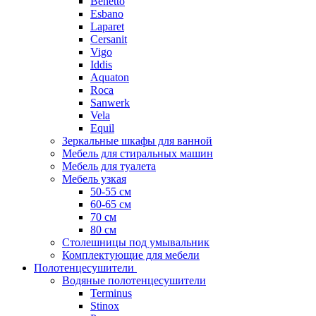
Benetto
Esbano
Laparet
Cersanit
Vigo
Iddis
Aquaton
Roca
Sanwerk
Vela
Equil
Зеркальные шкафы для ванной
Мебель для стиральных машин
Мебель для туалета
Мебель узкая
50-55 см
60-65 см
70 см
80 см
Столешницы под умывальник
Комплектующие для мебели
Полотенцесушители
Водяные полотенцесушители
Terminus
Stinox