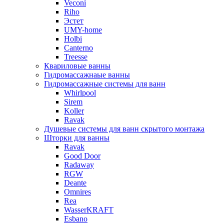
Veconi
Riho
Эстет
UMY-home
Holbi
Canterno
Treesse
Квариловые ванны
Гидромассажнаые ванны
Гидромассажные системы для ванн
Whirlpool
Sirem
Koller
Ravak
Душевые системы для ванн скрытого монтажа
Шторки для ванны
Ravak
Good Door
Radaway
RGW
Deante
Omnires
Rea
WasserKRAFT
Esbano