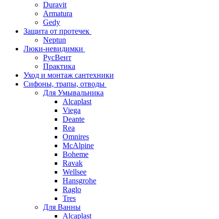
Duravit
Armatura
Gedy
Защита от протечек
Neptun
Люки-невидимки
РусВент
Практика
Уход и монтаж сантехники
Сифоны, трапы, отводы
Для Умывальника
Alcaplast
Viega
Deante
Rea
Omnires
McAlpine
Boheme
Ravak
Wellsee
Hansgrohe
Raglo
Tres
Для Ванны
Alcaplast