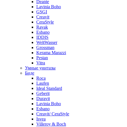
Deante
Lavinia Boho
GSGI
Creavit
CeraStyle
Ravak
Esbano
IDDIS
WeltWasser
Grossman
Kerama Marazzi
Pestan
Vitra
Умные унитазы
Биде
Roca
Laufen
Ideal Standard
Geberit
Duravit
Lavinia Boho
Esbano
Creavit/ CeraStyle
Isvea
Villeroy & Boch