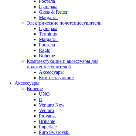
Ростела
Сунержа
Gloss & Reiter
Margaroli
Электрические полотенцесушители
Сунержа
Terminus
Margaroli
Ростела
Raglo
Boheme
Комплектующие и аксессуары для
полотенцесушителей
Аксессуары
Комплектующие
Аксессуары
Boheme
UNO
Q
Venturo New
Venturo
Provanse
Brillante
Imperiale
Puro Swarovski