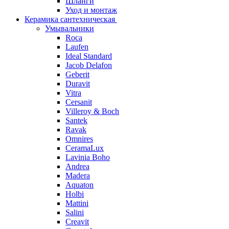
Шланги
Уход и монтаж
Керамика сантехническая
Умывальники
Roca
Laufen
Ideal Standard
Jacob Delafon
Geberit
Duravit
Vitra
Cersanit
Villeroy & Boch
Santek
Ravak
Omnires
CeramaLux
Lavinia Boho
Andrea
Madera
Aquaton
Holbi
Mattini
Salini
Creavit