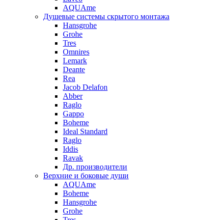
AQUAme
Душевые системы скрытого монтажа
Hansgrohe
Grohe
Tres
Omnires
Lemark
Deante
Rea
Jacob Delafon
Abber
Raglo
Gappo
Boheme
Ideal Standard
Raglo
Iddis
Ravak
Др. производители
Верхние и боковые души
AQUAme
Boheme
Hansgrohe
Grohe
Tres