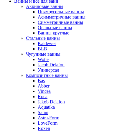
Ванны и все для ванн
Акриловые ванны
Прямоугольные ванны
Асимметричные ванны
Симметричные ванны
Овальные ванны
Ванны круглые
Стальные ванны
Kaldewei
BLB
Чугунные ванны
Wotte
Jacob Delafon
Универсал
Композитные ванны
Bas
Abber
Vincea
Roca
Jakob Delafon
Aquatika
Salini
Astra-Form
LoveForm
Roxen