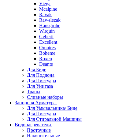
Viega
Mcalpine
Ravak
Rav-slezak
Hansgrohe
Wirquin
Geberit
Excellent
Omnires
Boheme
Roxen
Deante
Для Биде
Для Поддона
Для Писсуара
Для Унитаза
Трапы
Сливные наборы
Запорная Арматура
Для Умывальника/ Биде
Для Писсуара
Для Стиральной Машины
Водонагреватели
Проточные
Накопительные