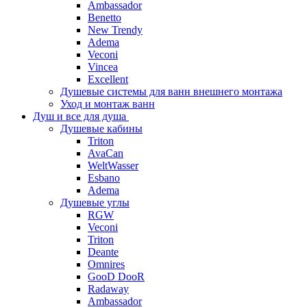
Ambassador
Benetto
New Trendy
Adema
Veconi
Vincea
Excellent
Душевые системы для ванн внешнего монтажа
Уход и монтаж ванн
Душ и все для душа
Душевые кабины
Triton
AvaCan
WeltWasser
Esbano
Adema
Душевые углы
RGW
Veconi
Triton
Deante
Omnires
GooD DooR
Radaway
Ambassador