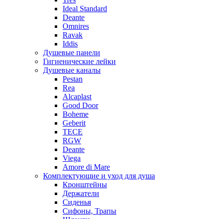
Ideal Standard
Deante
Omnires
Ravak
Iddis
Душевые панели
Гигиенические лейки
Душевые каналы
Pestan
Rea
Alcaplast
Good Door
Boheme
Geberit
TECE
RGW
Deante
Viega
Amore di Mare
Комплектующие и уход для душа
Кронштейны
Держатели
Сиденья
Сифоны, Трапы