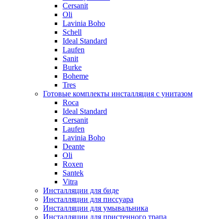
Cersanit
Oli
Lavinia Boho
Schell
Ideal Standard
Laufen
Sanit
Burke
Boheme
Tres
Готовые комплекты инсталляция с унитазом
Roca
Ideal Standard
Cersanit
Laufen
Lavinia Boho
Deante
Oli
Roxen
Santek
Vitra
Инсталляции для биде
Инсталляции для писсуара
Инсталляции для умывальника
Инсталляции для пристенного трапа