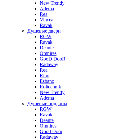
New Trendy
Adema
Rea
Vincea
Ravak
Душевые двери
RGW
Ravak
Deante
Omnires
GooD DooR
Radaway
Rea
Riho
Esbano
Roltechnik
New Trendy
Adema
Душевые поддоны
RGW
Ravak
Deante
Omnires
Good Door
Radaway