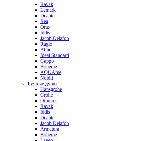
Ravak
Lemark
Deante
Rea
Oras
Iddis
Jacob Delafon
Raglo
Abber
Ideal Standard
Gappo
Boheme
AQUAme
Nobili
Ручные души
Hansgrohe
Grohe
Omnires
Ravak
Iddis
Deante
Jacob Delafon
Armatura
Boheme
Laveo