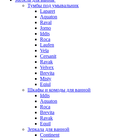
Тумбы под умывальник
Laparet
Aquaton
Raval
Jorno
Iddis
Roca
Laufen
Vela
Cersanit
Ravak
Velvex
Brevita
Misty
Eqiul
Шкафы и комоды для ванной
Iddis
Aquaton
Roca
Brevita
Ravak
Equil
Зеркала для ванной
Continent