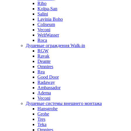
Riho
Kolpa-San
Salini
Lavinia Boho
Coliseum
Veconi
WeltWasser
Roca
Душевые ограждения Walk-in
RGW
Ravak
Deante
Omnires
Rea
Good Door
Radaway
Ambassador
Adema
Veconi
Душевые системы внешнего монтажа
Hansgrohe
Grohe
Tres
Teka
Omnires