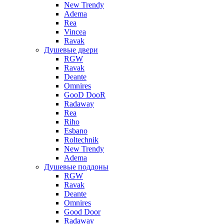
New Trendy
Adema
Rea
Vincea
Ravak
Душевые двери
RGW
Ravak
Deante
Omnires
GooD DooR
Radaway
Rea
Riho
Esbano
Roltechnik
New Trendy
Adema
Душевые поддоны
RGW
Ravak
Deante
Omnires
Good Door
Radaway