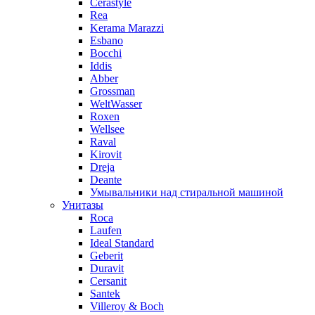
Cerastyle
Rea
Kerama Marazzi
Esbano
Bocchi
Iddis
Abber
Grossman
WeltWasser
Roxen
Wellsee
Raval
Kirovit
Dreja
Deante
Умывальники над стиральной машиной
Унитазы
Roca
Laufen
Ideal Standard
Geberit
Duravit
Cersanit
Santek
Villeroy & Boch