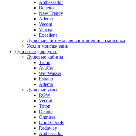
Ambassador
Benetto
New Trendy
Adema
Veconi
Vincea
Excellent
Душевые системы для ванн внешнего монтажа
Уход и монтаж ванн
Душ и все для душа
Душевые кабины
Triton
AvaCan
WeltWasser
Esbano
Adema
Душевые углы
RGW
Veconi
Triton
Deante
Omnires
GooD DooR
Radaway
Ambassador