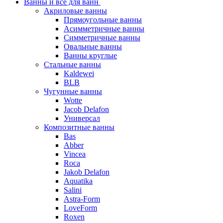
Ванны и все для ванн
Акриловые ванны
Прямоугольные ванны
Асимметричные ванны
Симметричные ванны
Овальные ванны
Ванны круглые
Стальные ванны
Kaldewei
BLB
Чугунные ванны
Wotte
Jacob Delafon
Универсал
Композитные ванны
Bas
Abber
Vincea
Roca
Jakob Delafon
Aquatika
Salini
Astra-Form
LoveForm
Roxen