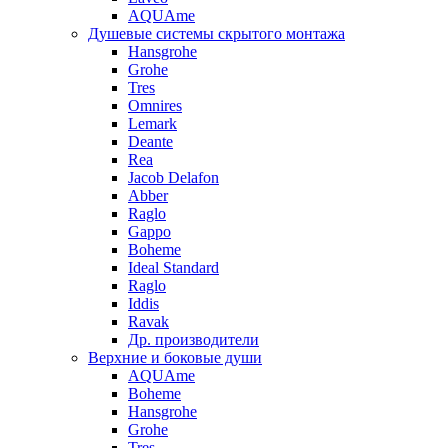
AQUAme
Душевые системы скрытого монтажа
Hansgrohe
Grohe
Tres
Omnires
Lemark
Deante
Rea
Jacob Delafon
Abber
Raglo
Gappo
Boheme
Ideal Standard
Raglo
Iddis
Ravak
Др. производители
Верхние и боковые души
AQUAme
Boheme
Hansgrohe
Grohe
Tres