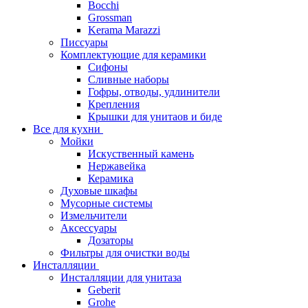
Bocchi
Grossman
Kerama Marazzi
Писсуары
Комплектующие для керамики
Сифоны
Сливные наборы
Гофры, отводы, удлинители
Крепления
Крышки для унитаов и биде
Все для кухни
Мойки
Искуственный камень
Нержавейка
Керамика
Духовые шкафы
Мусорные системы
Измельчители
Аксессуары
Дозаторы
Фильтры для очистки воды
Инсталляции
Инсталляции для унитаза
Geberit
Grohe