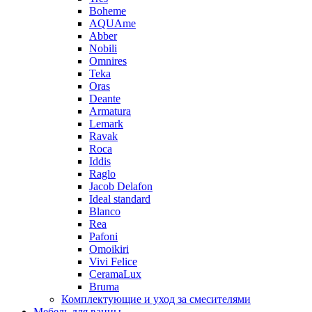
Boheme
AQUAme
Abber
Nobili
Omnires
Teka
Oras
Deante
Armatura
Lemark
Ravak
Roca
Iddis
Raglo
Jacob Delafon
Ideal standard
Blanco
Rea
Pafoni
Omoikiri
Vivi Felice
CeramaLux
Bruma
Комплектующие и уход за смесителями
Мебель для ванны