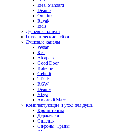
Ideal Standard
Deante
Omnires
Ravak
Iddis
Душевые панели
Гигиенические лейки
Душевые каналы
Pestan
Rea
Alcaplast
Good Door
Boheme
Geberit
TECE
RGW
Deante
Viega
Amore di Mare
Комплектующие и уход для душа
Кронштейны
Держатели
Сиденья
Сифоны, Трапы