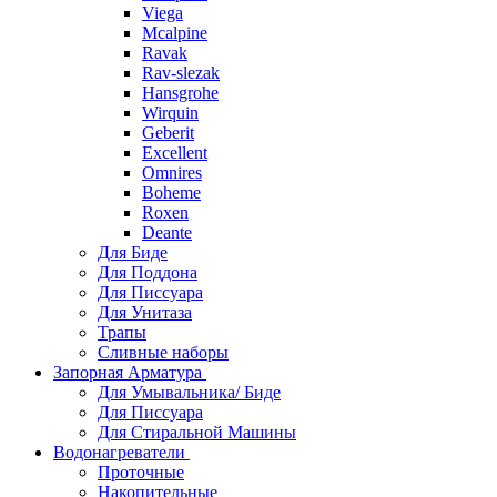
Viega
Mcalpine
Ravak
Rav-slezak
Hansgrohe
Wirquin
Geberit
Excellent
Omnires
Boheme
Roxen
Deante
Для Биде
Для Поддона
Для Писсуара
Для Унитаза
Трапы
Сливные наборы
Запорная Арматура
Для Умывальника/ Биде
Для Писсуара
Для Стиральной Машины
Водонагреватели
Проточные
Накопительные