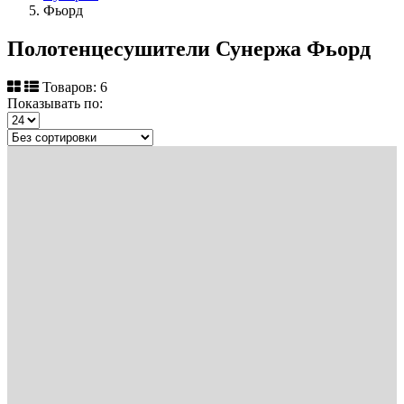
Фьорд
Полотенцесушители Сунержа Фьорд
Товаров: 6
Показывать по: