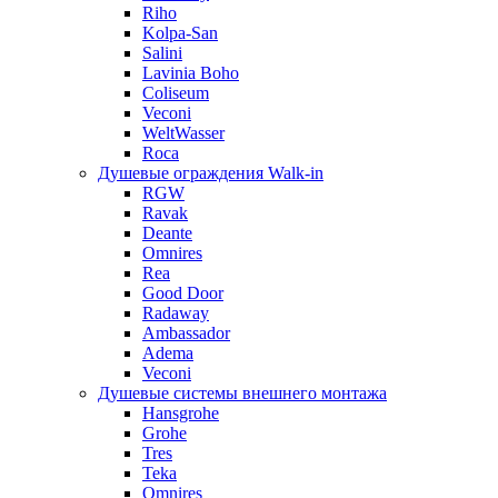
Riho
Kolpa-San
Salini
Lavinia Boho
Coliseum
Veconi
WeltWasser
Roca
Душевые ограждения Walk-in
RGW
Ravak
Deante
Omnires
Rea
Good Door
Radaway
Ambassador
Adema
Veconi
Душевые системы внешнего монтажа
Hansgrohe
Grohe
Tres
Teka
Omnires