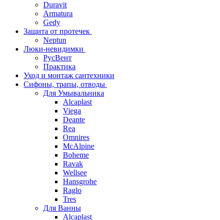
Duravit
Armatura
Gedy
Защита от протечек
Neptun
Люки-невидимки
РусВент
Практика
Уход и монтаж сантехники
Сифоны, трапы, отводы
Для Умывальника
Alcaplast
Viega
Deante
Rea
Omnires
McAlpine
Boheme
Ravak
Wellsee
Hansgrohe
Raglo
Tres
Для Ванны
Alcaplast