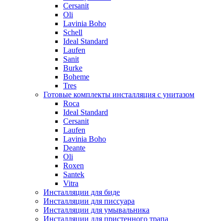
Cersanit
Oli
Lavinia Boho
Schell
Ideal Standard
Laufen
Sanit
Burke
Boheme
Tres
Готовые комплекты инсталляция с унитазом
Roca
Ideal Standard
Cersanit
Laufen
Lavinia Boho
Deante
Oli
Roxen
Santek
Vitra
Инсталляции для биде
Инсталляции для писсуара
Инсталляции для умывальника
Инсталляции для пристенного трапа