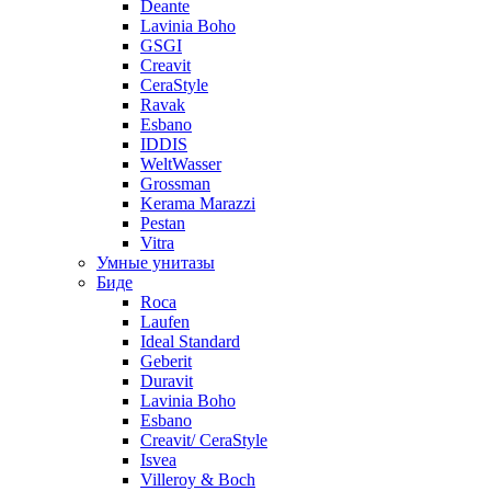
Deante
Lavinia Boho
GSGI
Creavit
CeraStyle
Ravak
Esbano
IDDIS
WeltWasser
Grossman
Kerama Marazzi
Pestan
Vitra
Умные унитазы
Биде
Roca
Laufen
Ideal Standard
Geberit
Duravit
Lavinia Boho
Esbano
Creavit/ CeraStyle
Isvea
Villeroy & Boch