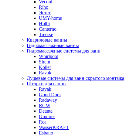
Veconi
Riho
Эстет
UMY-home
Holbi
Canterno
Treesse
Квариловые ванны
Гидромассажнаые ванны
Гидромассажные системы для ванн
Whirlpool
Sirem
Koller
Ravak
Душевые системы для ванн скрытого монтажа
Шторки для ванны
Ravak
Good Door
Radaway
RGW
Deante
Omnires
Rea
WasserKRAFT
Esbano