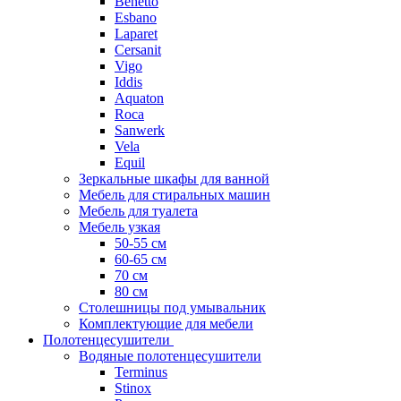
Benetto
Esbano
Laparet
Cersanit
Vigo
Iddis
Aquaton
Roca
Sanwerk
Vela
Equil
Зеркальные шкафы для ванной
Мебель для стиральных машин
Мебель для туалета
Мебель узкая
50-55 см
60-65 см
70 см
80 см
Столешницы под умывальник
Комплектующие для мебели
Полотенцесушители
Водяные полотенцесушители
Terminus
Stinox