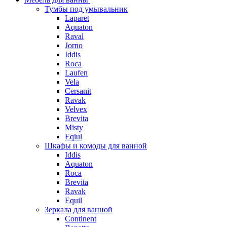
Тумбы под умывальник
Laparet
Aquaton
Raval
Jorno
Iddis
Roca
Laufen
Vela
Cersanit
Ravak
Velvex
Brevita
Misty
Eqiul
Шкафы и комоды для ванной
Iddis
Aquaton
Roca
Brevita
Ravak
Equil
Зеркала для ванной
Continent