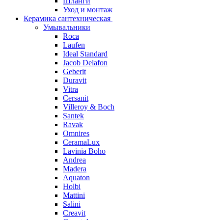
Шланги
Уход и монтаж
Керамика сантехническая
Умывальники
Roca
Laufen
Ideal Standard
Jacob Delafon
Geberit
Duravit
Vitra
Cersanit
Villeroy & Boch
Santek
Ravak
Omnires
CeramaLux
Lavinia Boho
Andrea
Madera
Aquaton
Holbi
Mattini
Salini
Creavit