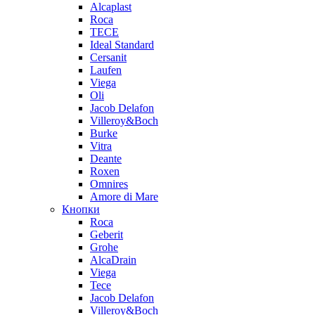
Alcaplast
Roca
TECE
Ideal Standard
Cersanit
Laufen
Viega
Oli
Jacob Delafon
Villeroy&Boch
Burke
Vitra
Deante
Roxen
Omnires
Amore di Mare
Кнопки
Roca
Geberit
Grohe
AlcaDrain
Viega
Tece
Jacob Delafon
Villeroy&Boch