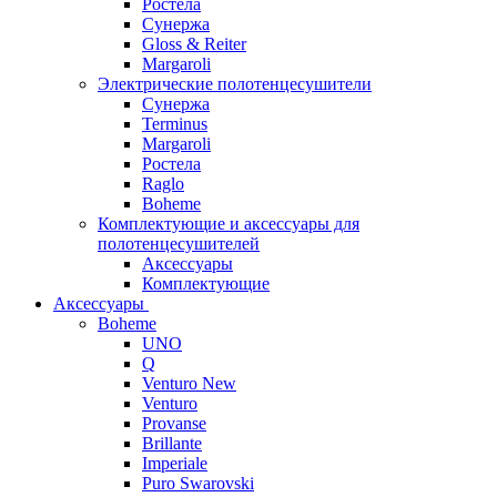
Ростела
Сунержа
Gloss & Reiter
Margaroli
Электрические полотенцесушители
Сунержа
Terminus
Margaroli
Ростела
Raglo
Boheme
Комплектующие и аксессуары для
полотенцесушителей
Аксессуары
Комплектующие
Аксессуары
Boheme
UNO
Q
Venturo New
Venturo
Provanse
Brillante
Imperiale
Puro Swarovski