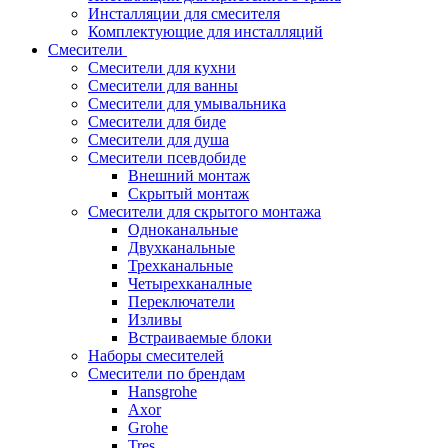
Инсталляции для смесителя
Комплектующие для инсталляций
Смесители
Смесители для кухни
Смесители для ванны
Смесители для умывальника
Смесители для биде
Смесители для душа
Смесители псевдобиде
Внешний монтаж
Скрытый монтаж
Смесители для скрытого монтажа
Одноканальные
Двухканальные
Трехканальные
Четырехканалные
Переключатели
Изливы
Встраиваемые блоки
Наборы смесителей
Смесители по брендам
Hansgrohe
Axor
Grohe
Tres