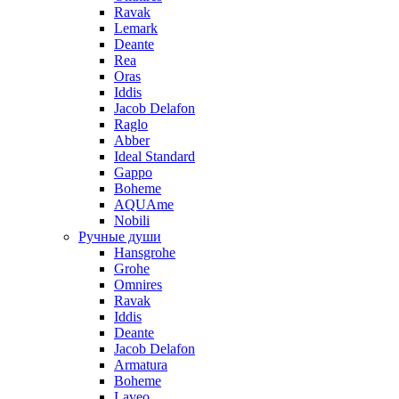
Ravak
Lemark
Deante
Rea
Oras
Iddis
Jacob Delafon
Raglo
Abber
Ideal Standard
Gappo
Boheme
AQUAme
Nobili
Ручные души
Hansgrohe
Grohe
Omnires
Ravak
Iddis
Deante
Jacob Delafon
Armatura
Boheme
Laveo