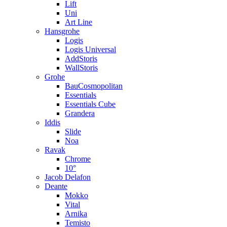
Lift
Uni
Art Line
Hansgrohe
Logis
Logis Universal
AddStoris
WallStoris
Grohe
BauCosmopolitan
Essentials
Essentials Cube
Grandera
Iddis
Slide
Noa
Ravak
Chrome
10°
Jacob Delafon
Deante
Mokko
Vital
Arnika
Temisto