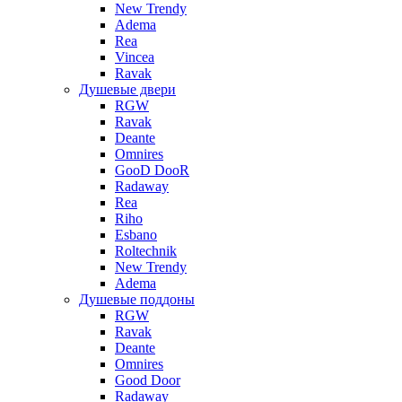
New Trendy
Adema
Rea
Vincea
Ravak
Душевые двери
RGW
Ravak
Deante
Omnires
GooD DooR
Radaway
Rea
Riho
Esbano
Roltechnik
New Trendy
Adema
Душевые поддоны
RGW
Ravak
Deante
Omnires
Good Door
Radaway