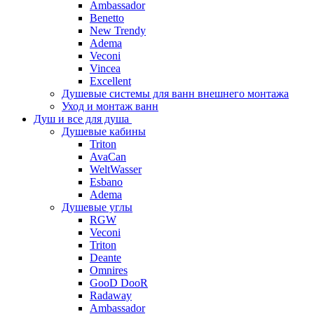
Ambassador
Benetto
New Trendy
Adema
Veconi
Vincea
Excellent
Душевые системы для ванн внешнего монтажа
Уход и монтаж ванн
Душ и все для душа
Душевые кабины
Triton
AvaCan
WeltWasser
Esbano
Adema
Душевые углы
RGW
Veconi
Triton
Deante
Omnires
GooD DooR
Radaway
Ambassador