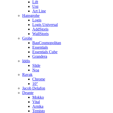
Lift
Uni
Art Line
Hansgrohe
Logis
Logis Universal
AddStoris
WallStoris
Grohe
BauCosmopolitan
Essentials
Essentials Cube
Grandera
Iddis
Slide
Noa
Ravak
Chrome
10°
Jacob Delafon
Deante
Mokko
Vital
Arnika
Temisto