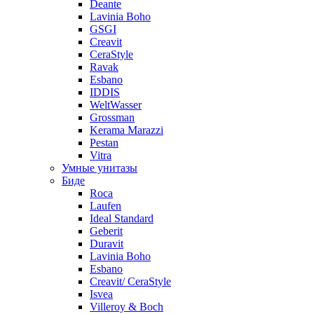
Deante
Lavinia Boho
GSGI
Creavit
CeraStyle
Ravak
Esbano
IDDIS
WeltWasser
Grossman
Kerama Marazzi
Pestan
Vitra
Умные унитазы
Биде
Roca
Laufen
Ideal Standard
Geberit
Duravit
Lavinia Boho
Esbano
Creavit/ CeraStyle
Isvea
Villeroy & Boch