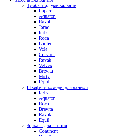
Тумбы под умывальник
Laparet
Aquaton
Raval
Jorno
Iddis
Roca
Laufen
Vela
Cersanit
Ravak
Velvex
Brevita
Misty
Eqiul
Шкафы и комоды для ванной
Iddis
Aquaton
Roca
Brevita
Ravak
Equil
Зеркала для ванной
Continent