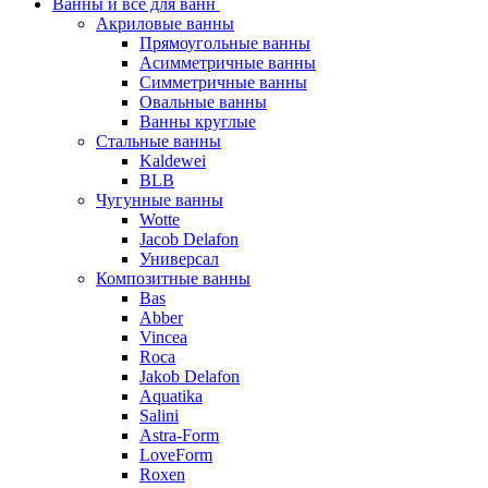
Ванны и все для ванн
Акриловые ванны
Прямоугольные ванны
Асимметричные ванны
Симметричные ванны
Овальные ванны
Ванны круглые
Стальные ванны
Kaldewei
BLB
Чугунные ванны
Wotte
Jacob Delafon
Универсал
Композитные ванны
Bas
Abber
Vincea
Roca
Jakob Delafon
Aquatika
Salini
Astra-Form
LoveForm
Roxen