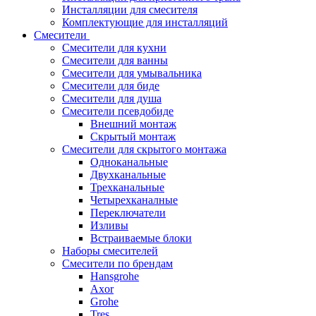
Инсталляции для смесителя
Комплектующие для инсталляций
Смесители
Смесители для кухни
Смесители для ванны
Смесители для умывальника
Смесители для биде
Смесители для душа
Смесители псевдобиде
Внешний монтаж
Скрытый монтаж
Смесители для скрытого монтажа
Одноканальные
Двухканальные
Трехканальные
Четырехканалные
Переключатели
Изливы
Встраиваемые блоки
Наборы смесителей
Смесители по брендам
Hansgrohe
Axor
Grohe
Tres