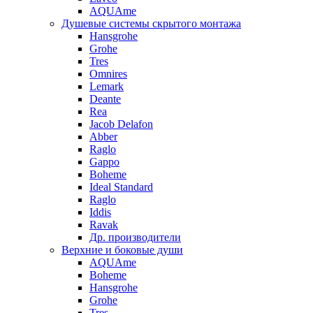
AQUAme
Душевые системы скрытого монтажа
Hansgrohe
Grohe
Tres
Omnires
Lemark
Deante
Rea
Jacob Delafon
Abber
Raglo
Gappo
Boheme
Ideal Standard
Raglo
Iddis
Ravak
Др. производители
Верхние и боковые души
AQUAme
Boheme
Hansgrohe
Grohe
Tres