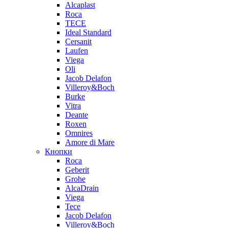
Alcaplast
Roca
TECE
Ideal Standard
Cersanit
Laufen
Viega
Oli
Jacob Delafon
Villeroy&Boch
Burke
Vitra
Deante
Roxen
Omnires
Amore di Mare
Кнопки
Roca
Geberit
Grohe
AlcaDrain
Viega
Tece
Jacob Delafon
Villeroy&Boch