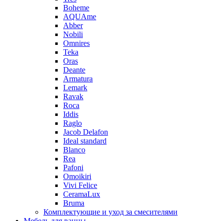
Boheme
AQUAme
Abber
Nobili
Omnires
Teka
Oras
Deante
Armatura
Lemark
Ravak
Roca
Iddis
Raglo
Jacob Delafon
Ideal standard
Blanco
Rea
Pafoni
Omoikiri
Vivi Felice
CeramaLux
Bruma
Комплектующие и уход за смесителями
Мебель для ванны