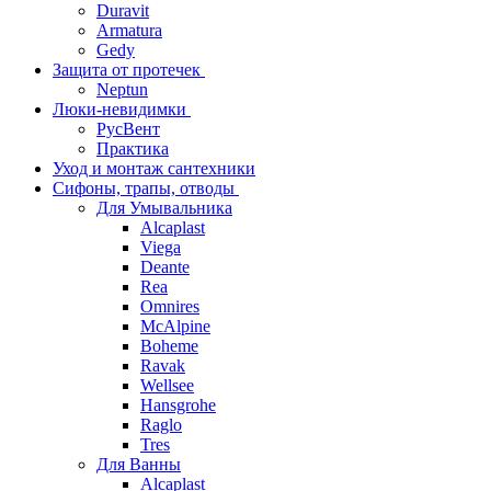
Duravit
Armatura
Gedy
Защита от протечек
Neptun
Люки-невидимки
РусВент
Практика
Уход и монтаж сантехники
Сифоны, трапы, отводы
Для Умывальника
Alcaplast
Viega
Deante
Rea
Omnires
McAlpine
Boheme
Ravak
Wellsee
Hansgrohe
Raglo
Tres
Для Ванны
Alcaplast