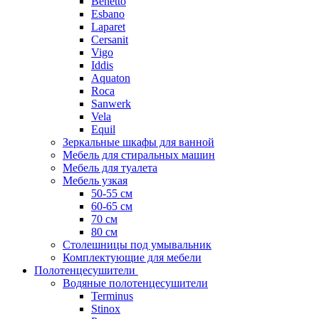
Benetto
Esbano
Laparet
Cersanit
Vigo
Iddis
Aquaton
Roca
Sanwerk
Vela
Equil
Зеркальные шкафы для ванной
Мебель для стиральных машин
Мебель для туалета
Мебель узкая
50-55 см
60-65 см
70 см
80 см
Столешницы под умывальник
Комплектующие для мебели
Полотенцесушители
Водяные полотенцесушители
Terminus
Stinox