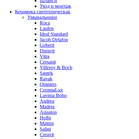
Шланги
Уход и монтаж
Керамика сантехническая
Умывальники
Roca
Laufen
Ideal Standard
Jacob Delafon
Geberit
Duravit
Vitra
Cersanit
Villeroy & Boch
Santek
Ravak
Omnires
CeramaLux
Lavinia Boho
Andrea
Madera
Aquaton
Holbi
Mattini
Salini
Creavit