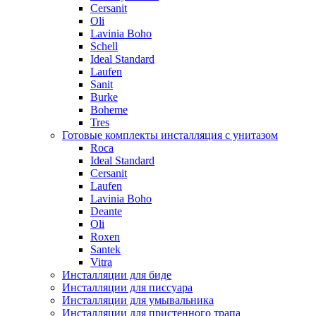
Cersanit
Oli
Lavinia Boho
Schell
Ideal Standard
Laufen
Sanit
Burke
Boheme
Tres
Готовые комплекты инсталляция с унитазом
Roca
Ideal Standard
Cersanit
Laufen
Lavinia Boho
Deante
Oli
Roxen
Santek
Vitra
Инсталляции для биде
Инсталляции для писсуара
Инсталляции для умывальника
Инсталляции для пристенного трапа