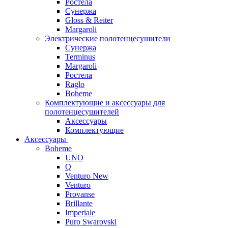
Ростела
Сунержа
Gloss & Reiter
Margaroli
Электрические полотенцесушители
Сунержа
Terminus
Margaroli
Ростела
Raglo
Boheme
Комплектующие и аксессуары для
полотенцесушителей
Аксессуары
Комплектующие
Аксессуары
Boheme
UNO
Q
Venturo New
Venturo
Provanse
Brillante
Imperiale
Puro Swarovski