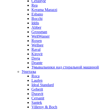
Cerastyle
Rea
Kerama Marazzi
Esbano
Bocchi
Iddis
Abber
Grossman
WeltWasser
Roxen
Wellsee
Raval
Kirovit
Dreja
Deante
Умывальники над стиральной машиной
Унитазы
Roca
Laufen
Ideal Standard
Geberit
Duravit
Cersanit
Santek
Villeroy & Boch