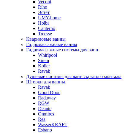
Veconi
Riho
Эстет
UMY-home
Holbi
Canterno
Treesse
Квариловые ванны
Гидромассажнаые ванны
Гидромассажные системы для ванн
Whirlpool
Sirem
Koller
Ravak
Душевые системы для ванн скрытого монтажа
Шторки для ванны
Ravak
Good Door
Radaway
RGW
Deante
Omnires
Rea
WasserKRAFT
Esbano