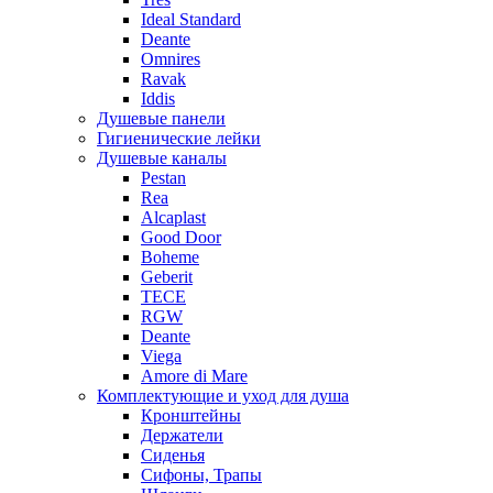
Ideal Standard
Deante
Omnires
Ravak
Iddis
Душевые панели
Гигиенические лейки
Душевые каналы
Pestan
Rea
Alcaplast
Good Door
Boheme
Geberit
TECE
RGW
Deante
Viega
Amore di Mare
Комплектующие и уход для душа
Кронштейны
Держатели
Сиденья
Сифоны, Трапы