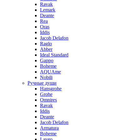
Ravak
Lemark
Deante
Rea
Oras
Iddis
Jacob Delafon
Raglo
Abber
Ideal Standard
Gappo
Boheme
AQUAme
Nobili
Ручные души
Hansgrohe
Grohe
Omnires
Ravak
Iddis
Deante
Jacob Delafon
Armatura
Boheme
Laveo