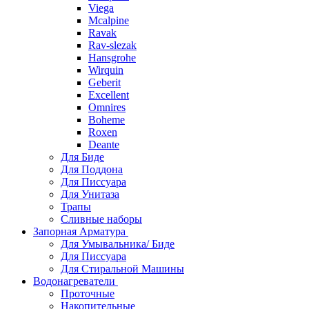
Viega
Mcalpine
Ravak
Rav-slezak
Hansgrohe
Wirquin
Geberit
Excellent
Omnires
Boheme
Roxen
Deante
Для Биде
Для Поддона
Для Писсуара
Для Унитаза
Трапы
Сливные наборы
Запорная Арматура
Для Умывальника/ Биде
Для Писсуара
Для Стиральной Машины
Водонагреватели
Проточные
Накопительные