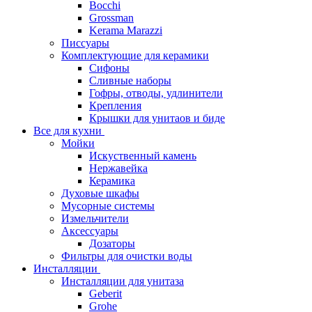
Bocchi
Grossman
Kerama Marazzi
Писсуары
Комплектующие для керамики
Сифоны
Сливные наборы
Гофры, отводы, удлинители
Крепления
Крышки для унитаов и биде
Все для кухни
Мойки
Искуственный камень
Нержавейка
Керамика
Духовые шкафы
Мусорные системы
Измельчители
Аксессуары
Дозаторы
Фильтры для очистки воды
Инсталляции
Инсталляции для унитаза
Geberit
Grohe