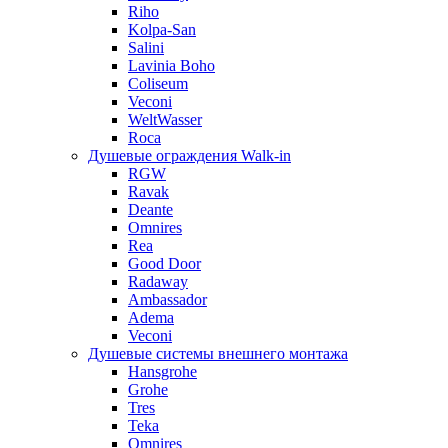
Riho
Kolpa-San
Salini
Lavinia Boho
Coliseum
Veconi
WeltWasser
Roca
Душевые ограждения Walk-in
RGW
Ravak
Deante
Omnires
Rea
Good Door
Radaway
Ambassador
Adema
Veconi
Душевые системы внешнего монтажа
Hansgrohe
Grohe
Tres
Teka
Omnires