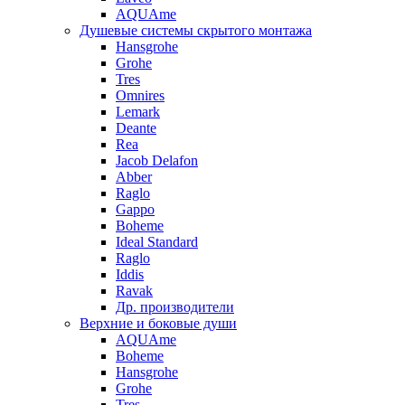
AQUAme
Душевые системы скрытого монтажа
Hansgrohe
Grohe
Tres
Omnires
Lemark
Deante
Rea
Jacob Delafon
Abber
Raglo
Gappo
Boheme
Ideal Standard
Raglo
Iddis
Ravak
Др. производители
Верхние и боковые души
AQUAme
Boheme
Hansgrohe
Grohe
Tres