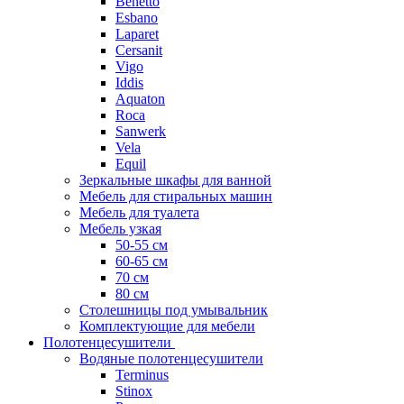
Benetto
Esbano
Laparet
Cersanit
Vigo
Iddis
Aquaton
Roca
Sanwerk
Vela
Equil
Зеркальные шкафы для ванной
Мебель для стиральных машин
Мебель для туалета
Мебель узкая
50-55 см
60-65 см
70 см
80 см
Столешницы под умывальник
Комплектующие для мебели
Полотенцесушители
Водяные полотенцесушители
Terminus
Stinox