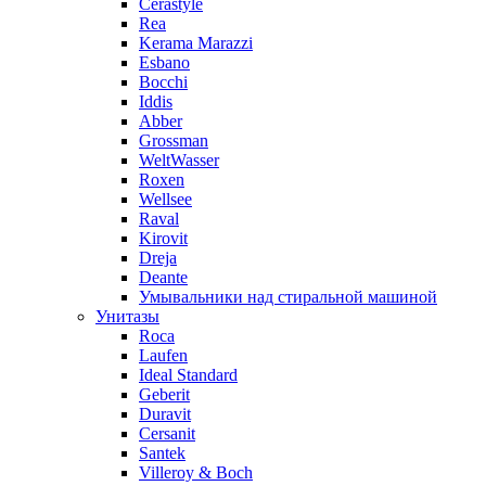
Cerastyle
Rea
Kerama Marazzi
Esbano
Bocchi
Iddis
Abber
Grossman
WeltWasser
Roxen
Wellsee
Raval
Kirovit
Dreja
Deante
Умывальники над стиральной машиной
Унитазы
Roca
Laufen
Ideal Standard
Geberit
Duravit
Cersanit
Santek
Villeroy & Boch