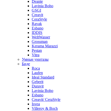
Deante
Lavinia Boho
GSGI
Creavit
CeraStyle
Ravak
Esbano
IDDIS
WeltWasser
Grossman
Kerama Marazzi
Pestan
Vitra
Умные унитазы
Биде
Roca
Laufen
Ideal Standard
Geberit
Duravit
Lavinia Boho
Esbano
Creavit/ CeraStyle
Isvea
Villeroy & Boch