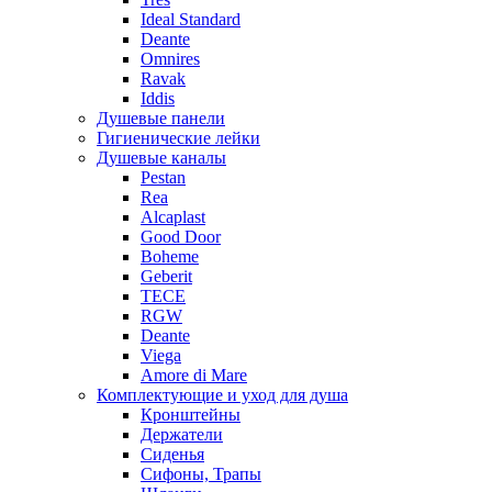
Ideal Standard
Deante
Omnires
Ravak
Iddis
Душевые панели
Гигиенические лейки
Душевые каналы
Pestan
Rea
Alcaplast
Good Door
Boheme
Geberit
TECE
RGW
Deante
Viega
Amore di Mare
Комплектующие и уход для душа
Кронштейны
Держатели
Сиденья
Сифоны, Трапы