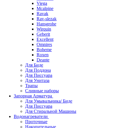
Viega
Mcalpine
Ravak
Rav-slezak
Hansgrohe
Wirquin
Geberit
Excellent
Omnires
Boheme
Roxen
Deante
Для Биде
Для Поддона
Для Писсуара
Для Унитаза
Трапы
Сливные наборы
Запорная Арматура
Для Умывальника/ Биде
Для Писсуара
Для Стиральной Машины
Водонагреватели
Проточные
Накопительные