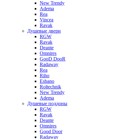
New Trendy
Adema
Rea
Vincea
Ravak
Душевые двери
RGW
Ravak
Deante
Omnires
GooD DooR
Radaway
Rea
Riho
Esbano
Roltechnik
New Trendy
Adema
Душевые поддоны
RGW
Ravak
Deante
Omnires
Good Door
Radaway