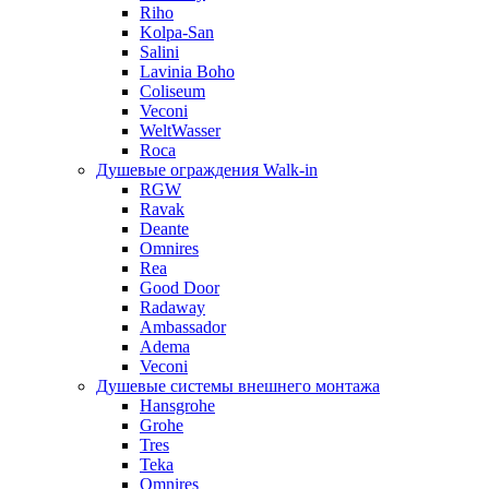
Riho
Kolpa-San
Salini
Lavinia Boho
Coliseum
Veconi
WeltWasser
Roca
Душевые ограждения Walk-in
RGW
Ravak
Deante
Omnires
Rea
Good Door
Radaway
Ambassador
Adema
Veconi
Душевые системы внешнего монтажа
Hansgrohe
Grohe
Tres
Teka
Omnires