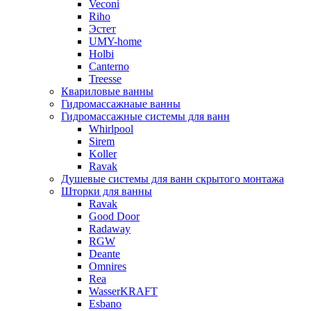
Veconi
Riho
Эстет
UMY-home
Holbi
Canterno
Treesse
Квариловые ванны
Гидромассажнаые ванны
Гидромассажные системы для ванн
Whirlpool
Sirem
Koller
Ravak
Душевые системы для ванн скрытого монтажа
Шторки для ванны
Ravak
Good Door
Radaway
RGW
Deante
Omnires
Rea
WasserKRAFT
Esbano