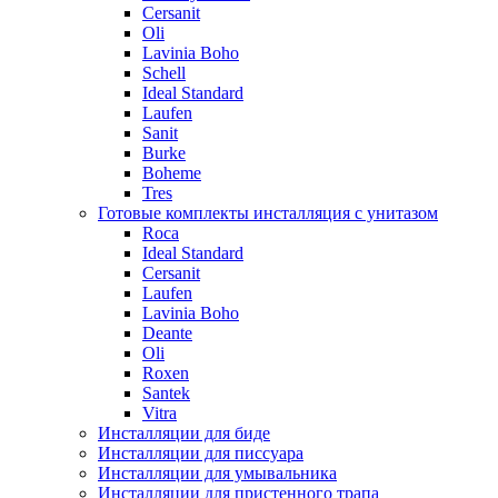
Cersanit
Oli
Lavinia Boho
Schell
Ideal Standard
Laufen
Sanit
Burke
Boheme
Tres
Готовые комплекты инсталляция с унитазом
Roca
Ideal Standard
Cersanit
Laufen
Lavinia Boho
Deante
Oli
Roxen
Santek
Vitra
Инсталляции для биде
Инсталляции для писсуара
Инсталляции для умывальника
Инсталляции для пристенного трапа