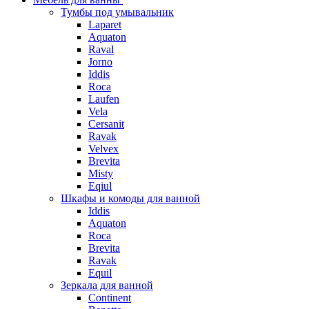
Тумбы под умывальник
Laparet
Aquaton
Raval
Jorno
Iddis
Roca
Laufen
Vela
Cersanit
Ravak
Velvex
Brevita
Misty
Eqiul
Шкафы и комоды для ванной
Iddis
Aquaton
Roca
Brevita
Ravak
Equil
Зеркала для ванной
Continent