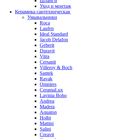
Шланги
Уход и монтаж
Керамика сантехническая
Умывальники
Roca
Laufen
Ideal Standard
Jacob Delafon
Geberit
Duravit
Vitra
Cersanit
Villeroy & Boch
Santek
Ravak
Omnires
CeramaLux
Lavinia Boho
Andrea
Madera
Aquaton
Holbi
Mattini
Salini
Creavit