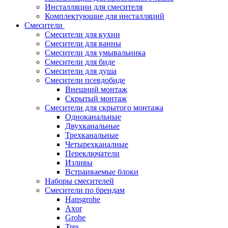
Инсталляции для смесителя
Комплектующие для инсталляций
Смесители
Смесители для кухни
Смесители для ванны
Смесители для умывальника
Смесители для биде
Смесители для душа
Смесители псевдобиде
Внешний монтаж
Скрытый монтаж
Смесители для скрытого монтажа
Одноканальные
Двухканальные
Трехканальные
Четырехканалные
Переключатели
Изливы
Встраиваемые блоки
Наборы смесителей
Смесители по брендам
Hansgrohe
Axor
Grohe
Tres