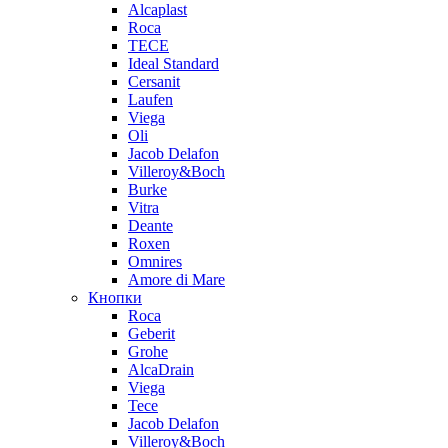
Alcaplast
Roca
TECE
Ideal Standard
Cersanit
Laufen
Viega
Oli
Jacob Delafon
Villeroy&Boch
Burke
Vitra
Deante
Roxen
Omnires
Amore di Mare
Кнопки
Roca
Geberit
Grohe
AlcaDrain
Viega
Tece
Jacob Delafon
Villeroy&Boch