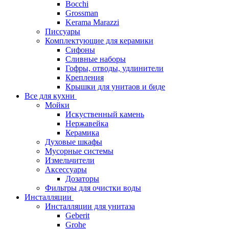
Bocchi
Grossman
Kerama Marazzi
Писсуары
Комплектующие для керамики
Сифоны
Сливные наборы
Гофры, отводы, удлинители
Крепления
Крышки для унитаов и биде
Все для кухни
Мойки
Искуственный камень
Нержавейка
Керамика
Духовые шкафы
Мусорные системы
Измельчители
Аксессуары
Дозаторы
Фильтры для очистки воды
Инсталляции
Инсталляции для унитаза
Geberit
Grohe