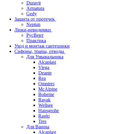
Duravit
Armatura
Gedy
Защита от протечек
Neptun
Люки-невидимки
РусВент
Практика
Уход и монтаж сантехники
Сифоны, трапы, отводы
Для Умывальника
Alcaplast
Viega
Deante
Rea
Omnires
McAlpine
Boheme
Ravak
Wellsee
Hansgrohe
Raglo
Tres
Для Ванны
Alcaplast