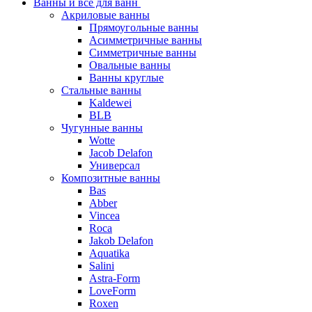
Ванны и все для ванн
Акриловые ванны
Прямоугольные ванны
Асимметричные ванны
Симметричные ванны
Овальные ванны
Ванны круглые
Стальные ванны
Kaldewei
BLB
Чугунные ванны
Wotte
Jacob Delafon
Универсал
Композитные ванны
Bas
Abber
Vincea
Roca
Jakob Delafon
Aquatika
Salini
Astra-Form
LoveForm
Roxen