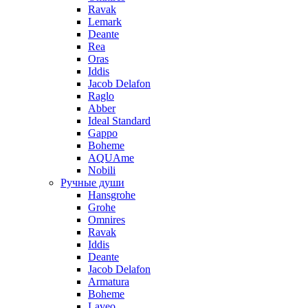
Ravak
Lemark
Deante
Rea
Oras
Iddis
Jacob Delafon
Raglo
Abber
Ideal Standard
Gappo
Boheme
AQUAme
Nobili
Ручные души
Hansgrohe
Grohe
Omnires
Ravak
Iddis
Deante
Jacob Delafon
Armatura
Boheme
Laveo