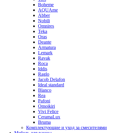
Boheme
AQUAme
Abber
Nobili
Omnires
Teka
Oras
Deante
Armatura
Lemark
Ravak
Roca
Iddis
Raglo
Jacob Delafon
Ideal standard
Blanco
Rea
Pafoni
Omoikiri
Vivi Felice
CeramaLux
Bruma
Комплектующие и уход за смесителями
Мебель для ванны