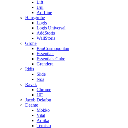
Lift
Uni
Art Line
Hansgrohe
Logis
Logis Universal
AddStoris
WallStoris
Grohe
BauCosmopolitan
Essentials
Essentials Cube
Grandera
Iddis
Slide
Noa
Ravak
Chrome
10°
Jacob Delafon
Deante
Mokko
Vital
Arnika
Temisto