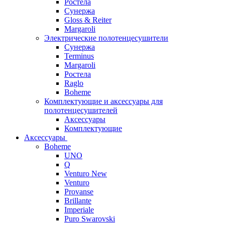
Ростела
Сунержа
Gloss & Reiter
Margaroli
Электрические полотенцесушители
Сунержа
Terminus
Margaroli
Ростела
Raglo
Boheme
Комплектующие и аксессуары для
полотенцесушителей
Аксессуары
Комплектующие
Аксессуары
Boheme
UNO
Q
Venturo New
Venturo
Provanse
Brillante
Imperiale
Puro Swarovski