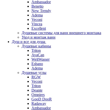
Ambassador
Benetto
New Trendy
Adema
Veconi
Vincea
Excellent
Душевые системы для ванн внешнего монтажа
Уход и монтаж ванн
Душ и все для душа
Душевые кабины
Triton
AvaCan
WeltWasser
Esbano
Adema
Душевые углы
RGW
Veconi
Triton
Deante
Omnires
GooD DooR
Radaway
Ambassador