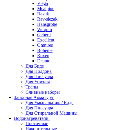
Viega
Mcalpine
Ravak
Rav-slezak
Hansgrohe
Wirquin
Geberit
Excellent
Omnires
Boheme
Roxen
Deante
Для Биде
Для Поддона
Для Писсуара
Для Унитаза
Трапы
Сливные наборы
Запорная Арматура
Для Умывальника/ Биде
Для Писсуара
Для Стиральной Машины
Водонагреватели
Проточные
Накопительные