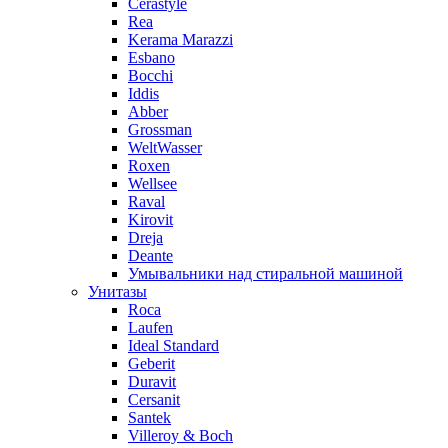
Cerastyle
Rea
Kerama Marazzi
Esbano
Bocchi
Iddis
Abber
Grossman
WeltWasser
Roxen
Wellsee
Raval
Kirovit
Dreja
Deante
Умывальники над стиральной машиной
Унитазы
Roca
Laufen
Ideal Standard
Geberit
Duravit
Cersanit
Santek
Villeroy & Boch