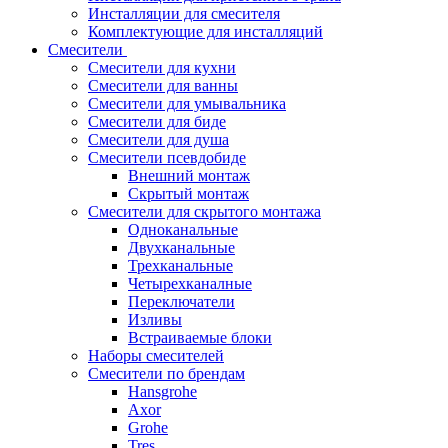
Инсталляции для смесителя
Комплектующие для инсталляций
Смесители
Смесители для кухни
Смесители для ванны
Смесители для умывальника
Смесители для биде
Смесители для душа
Смесители псевдобиде
Внешний монтаж
Скрытый монтаж
Смесители для скрытого монтажа
Одноканальные
Двухканальные
Трехканальные
Четырехканалные
Переключатели
Изливы
Встраиваемые блоки
Наборы смесителей
Смесители по брендам
Hansgrohe
Axor
Grohe
Tres