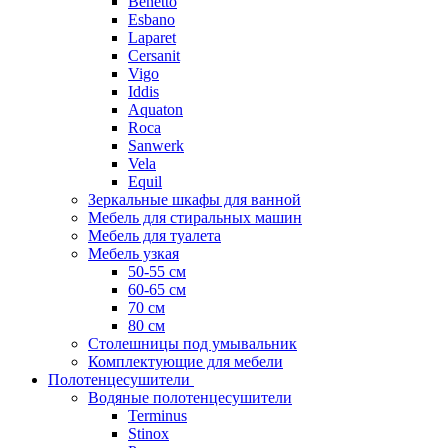
Benetto
Esbano
Laparet
Cersanit
Vigo
Iddis
Aquaton
Roca
Sanwerk
Vela
Equil
Зеркальные шкафы для ванной
Мебель для стиральных машин
Мебель для туалета
Мебель узкая
50-55 см
60-65 см
70 см
80 см
Столешницы под умывальник
Комплектующие для мебели
Полотенцесушители
Водяные полотенцесушители
Terminus
Stinox