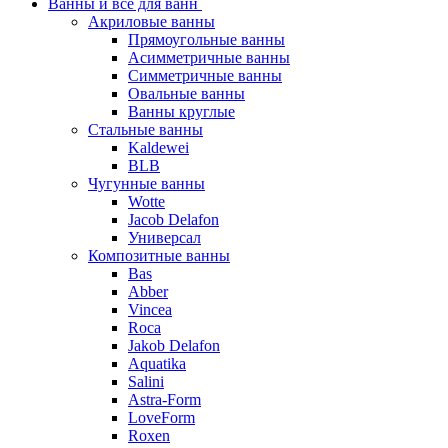
Ванны и все для ванн
Акриловые ванны
Прямоугольные ванны
Асимметричные ванны
Симметричные ванны
Овальные ванны
Ванны круглые
Стальные ванны
Kaldewei
BLB
Чугунные ванны
Wotte
Jacob Delafon
Универсал
Композитные ванны
Bas
Abber
Vincea
Roca
Jakob Delafon
Aquatika
Salini
Astra-Form
LoveForm
Roxen