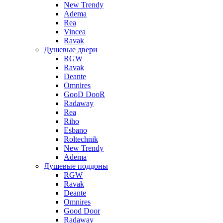
New Trendy
Adema
Rea
Vincea
Ravak
Душевые двери
RGW
Ravak
Deante
Omnires
GooD DooR
Radaway
Rea
Riho
Esbano
Roltechnik
New Trendy
Adema
Душевые поддоны
RGW
Ravak
Deante
Omnires
Good Door
Radaway