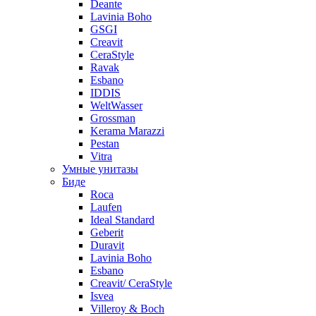
Deante
Lavinia Boho
GSGI
Creavit
CeraStyle
Ravak
Esbano
IDDIS
WeltWasser
Grossman
Kerama Marazzi
Pestan
Vitra
Умные унитазы
Биде
Roca
Laufen
Ideal Standard
Geberit
Duravit
Lavinia Boho
Esbano
Creavit/ CeraStyle
Isvea
Villeroy & Boch