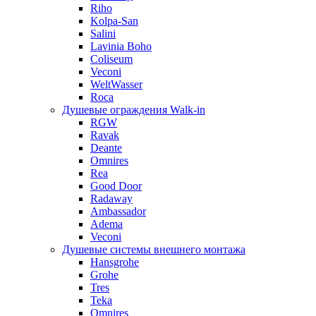
Riho
Kolpa-San
Salini
Lavinia Boho
Coliseum
Veconi
WeltWasser
Roca
Душевые ограждения Walk-in
RGW
Ravak
Deante
Omnires
Rea
Good Door
Radaway
Ambassador
Adema
Veconi
Душевые системы внешнего монтажа
Hansgrohe
Grohe
Tres
Teka
Omnires