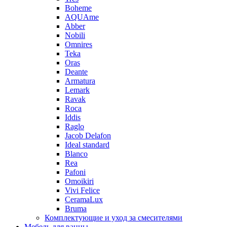
Boheme
AQUAme
Abber
Nobili
Omnires
Teka
Oras
Deante
Armatura
Lemark
Ravak
Roca
Iddis
Raglo
Jacob Delafon
Ideal standard
Blanco
Rea
Pafoni
Omoikiri
Vivi Felice
CeramaLux
Bruma
Комплектующие и уход за смесителями
Мебель для ванны