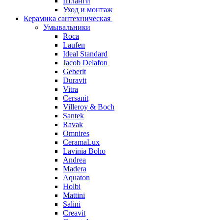
Шланги
Уход и монтаж
Керамика сантехническая
Умывальники
Roca
Laufen
Ideal Standard
Jacob Delafon
Geberit
Duravit
Vitra
Cersanit
Villeroy & Boch
Santek
Ravak
Omnires
CeramaLux
Lavinia Boho
Andrea
Madera
Aquaton
Holbi
Mattini
Salini
Creavit