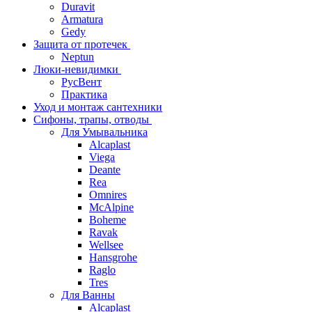
Duravit
Armatura
Gedy
Защита от протечек
Neptun
Люки-невидимки
РусВент
Практика
Уход и монтаж сантехники
Сифоны, трапы, отводы
Для Умывальника
Alcaplast
Viega
Deante
Rea
Omnires
McAlpine
Boheme
Ravak
Wellsee
Hansgrohe
Raglo
Tres
Для Ванны
Alcaplast