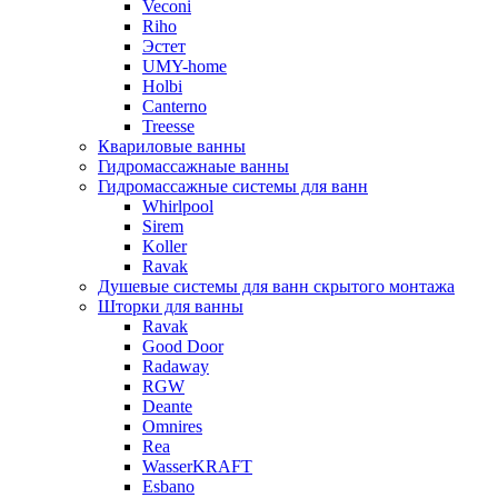
Veconi
Riho
Эстет
UMY-home
Holbi
Canterno
Treesse
Квариловые ванны
Гидромассажнаые ванны
Гидромассажные системы для ванн
Whirlpool
Sirem
Koller
Ravak
Душевые системы для ванн скрытого монтажа
Шторки для ванны
Ravak
Good Door
Radaway
RGW
Deante
Omnires
Rea
WasserKRAFT
Esbano