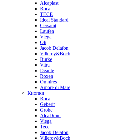
Alcaplast
Roca
TECE
Ideal Standard
Cersanit
Laufen
Viega
Oli
Jacob Delafon
Villeroy&Boch
Burke
Vitra
Deante
Roxen
Omnires
Amore di Mare
Кнопки
Roca
Geberit
Grohe
AlcaDrain
Viega
Tece
Jacob Delafon
Villeroy&Boch