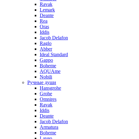
Ravak
Lemark
Deante
Rea
Oras
Iddis
Jacob Delafon
Raglo
Abber
Ideal Standard
Gappo
Boheme
AQUAme
Nobili
Ручные души
Hansgrohe
Grohe
Omnires
Ravak
Iddis
Deante
Jacob Delafon
Armatura
Boheme
Laveo