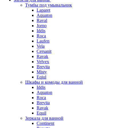
Тумбы под умывальник
Laparet
Aquaton
Raval
Jorno
Iddis
Roca
Laufen
Vela
Cersanit
Ravak
Velvex
Brevita
Misty
Eqiul
Шкафы и комоды для ванной
Iddis
Aquaton
Roca
Brevita
Ravak
Equil
Зеркала для ванной
Continent