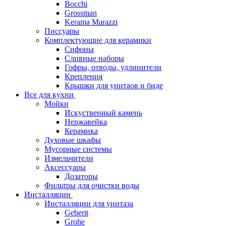
Bocchi
Grossman
Kerama Marazzi
Писсуары
Комплектующие для керамики
Сифоны
Сливные наборы
Гофры, отводы, удлинители
Крепления
Крышки для унитаов и биде
Все для кухни
Мойки
Искуственный камень
Нержавейка
Керамика
Духовые шкафы
Мусорные системы
Измельчители
Аксессуары
Дозаторы
Фильтры для очистки воды
Инсталляции
Инсталляции для унитаза
Geberit
Grohe