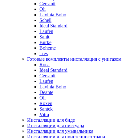
Cersanit
Oli
Lavinia Boho
Schell
Ideal Standard
Laufen
Sanit
Burke
Boheme
Tres
Готовые комплекты инсталляция с унитазом
Roca
Ideal Standard
Cersanit
Laufen
Lavinia Boho
Deante
Oli
Roxen
Santek
Vitra
Инсталляции для биде
Инсталляции для писсуара
Инсталляции для умывальника
Инсталляции для пристенного трапа