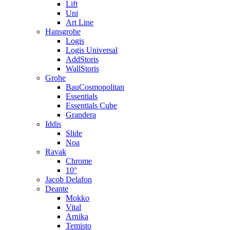
Lift
Uni
Art Line
Hansgrohe
Logis
Logis Universal
AddStoris
WallStoris
Grohe
BauCosmopolitan
Essentials
Essentials Cube
Grandera
Iddis
Slide
Noa
Ravak
Chrome
10°
Jacob Delafon
Deante
Mokko
Vital
Arnika
Temisto