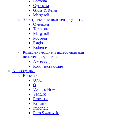
Ростела
Сунержа
Gloss & Reiter
Margaroli
Электрические полотенцесушители
Сунержа
Terminus
Margaroli
Ростела
Raglo
Boheme
Комплектующие и аксессуары для
полотенцесушителей
Аксессуары
Комплектующие
Аксессуары
Boheme
UNO
Q
Venturo New
Venturo
Provanse
Brillante
Imperiale
Puro Swarovski