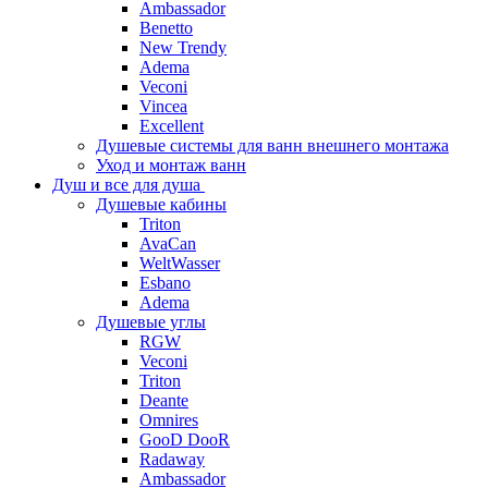
Ambassador
Benetto
New Trendy
Adema
Veconi
Vincea
Excellent
Душевые системы для ванн внешнего монтажа
Уход и монтаж ванн
Душ и все для душа
Душевые кабины
Triton
AvaCan
WeltWasser
Esbano
Adema
Душевые углы
RGW
Veconi
Triton
Deante
Omnires
GooD DooR
Radaway
Ambassador