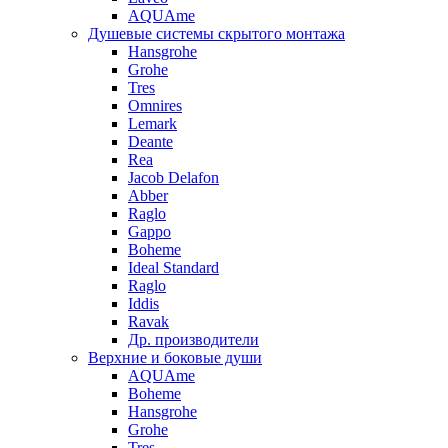
AQUAme
Душевые системы скрытого монтажа
Hansgrohe
Grohe
Tres
Omnires
Lemark
Deante
Rea
Jacob Delafon
Abber
Raglo
Gappo
Boheme
Ideal Standard
Raglo
Iddis
Ravak
Др. производители
Верхние и боковые души
AQUAme
Boheme
Hansgrohe
Grohe
Tres