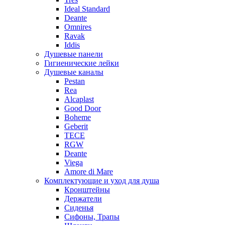
Ideal Standard
Deante
Omnires
Ravak
Iddis
Душевые панели
Гигиенические лейки
Душевые каналы
Pestan
Rea
Alcaplast
Good Door
Boheme
Geberit
TECE
RGW
Deante
Viega
Amore di Mare
Комплектующие и уход для душа
Кронштейны
Держатели
Сиденья
Сифоны, Трапы