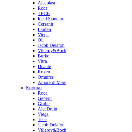
Alcaplast
Roca
TECE
Ideal Standard
Cersanit
Laufen
Viega
Oli
Jacob Delafon
Villeroy&Boch
Burke
Vitra
Deante
Roxen
Omnires
Amore di Mare
Кнопки
Roca
Geberit
Grohe
AlcaDrain
Viega
Tece
Jacob Delafon
Villeroy&Boch