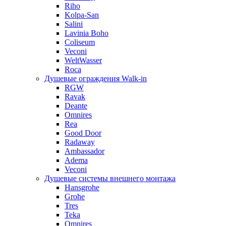
Riho
Kolpa-San
Salini
Lavinia Boho
Coliseum
Veconi
WeltWasser
Roca
Душевые ограждения Walk-in
RGW
Ravak
Deante
Omnires
Rea
Good Door
Radaway
Ambassador
Adema
Veconi
Душевые системы внешнего монтажа
Hansgrohe
Grohe
Tres
Teka
Omnires