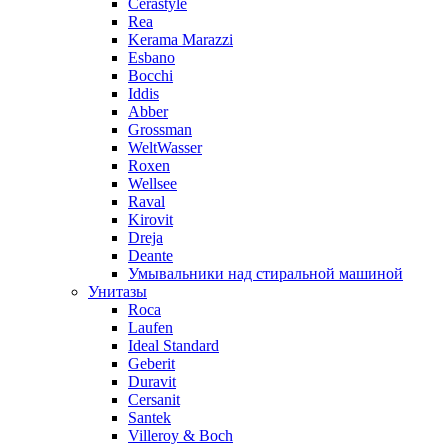
Cerastyle
Rea
Kerama Marazzi
Esbano
Bocchi
Iddis
Abber
Grossman
WeltWasser
Roxen
Wellsee
Raval
Kirovit
Dreja
Deante
Умывальники над стиральной машиной
Унитазы
Roca
Laufen
Ideal Standard
Geberit
Duravit
Cersanit
Santek
Villeroy & Boch