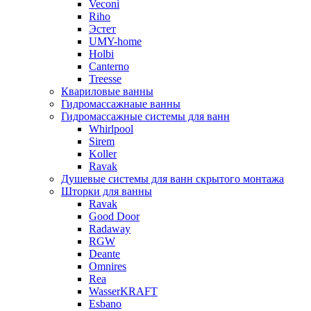
Veconi
Riho
Эстет
UMY-home
Holbi
Canterno
Treesse
Квариловые ванны
Гидромассажнаые ванны
Гидромассажные системы для ванн
Whirlpool
Sirem
Koller
Ravak
Душевые системы для ванн скрытого монтажа
Шторки для ванны
Ravak
Good Door
Radaway
RGW
Deante
Omnires
Rea
WasserKRAFT
Esbano