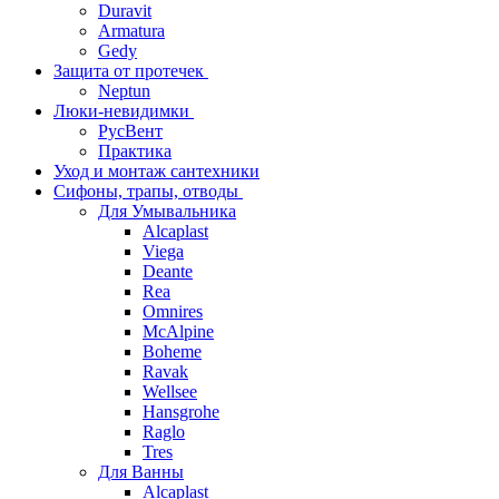
Duravit
Armatura
Gedy
Защита от протечек
Neptun
Люки-невидимки
РусВент
Практика
Уход и монтаж сантехники
Сифоны, трапы, отводы
Для Умывальника
Alcaplast
Viega
Deante
Rea
Omnires
McAlpine
Boheme
Ravak
Wellsee
Hansgrohe
Raglo
Tres
Для Ванны
Alcaplast