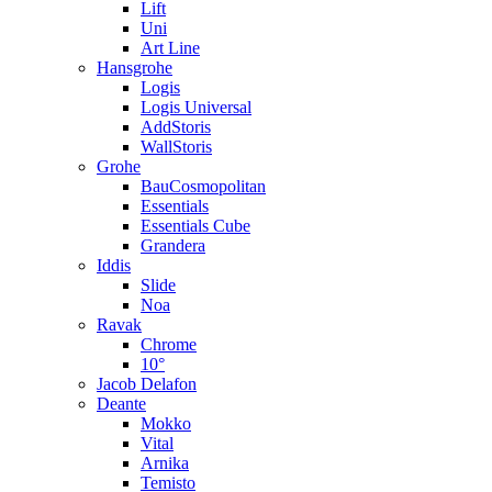
Lift
Uni
Art Line
Hansgrohe
Logis
Logis Universal
AddStoris
WallStoris
Grohe
BauCosmopolitan
Essentials
Essentials Cube
Grandera
Iddis
Slide
Noa
Ravak
Chrome
10°
Jacob Delafon
Deante
Mokko
Vital
Arnika
Temisto