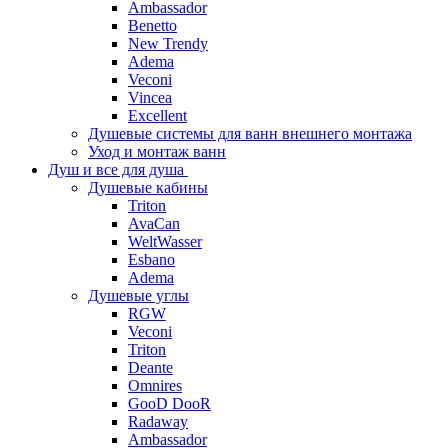
Ambassador
Benetto
New Trendy
Adema
Veconi
Vincea
Excellent
Душевые системы для ванн внешнего монтажа
Уход и монтаж ванн
Душ и все для душа
Душевые кабины
Triton
AvaCan
WeltWasser
Esbano
Adema
Душевые углы
RGW
Veconi
Triton
Deante
Omnires
GooD DooR
Radaway
Ambassador