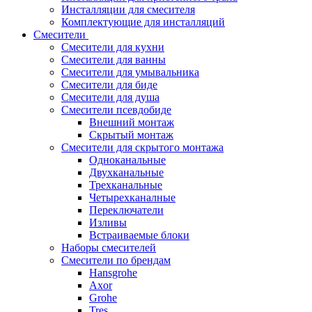
Инсталляции для смесителя
Комплектующие для инсталляций
Смесители
Смесители для кухни
Смесители для ванны
Смесители для умывальника
Смесители для биде
Смесители для душа
Смесители псевдобиде
Внешний монтаж
Скрытый монтаж
Смесители для скрытого монтажа
Одноканальные
Двухканальные
Трехканальные
Четырехканалные
Переключатели
Изливы
Встраиваемые блоки
Наборы смесителей
Смесители по брендам
Hansgrohe
Axor
Grohe
Tres