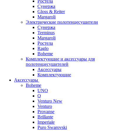
Ростела
Сунержа
Gloss & Reiter
Margaroli
Электрические полотенцесушители
Сунержа
Terminus
Margaroli
Ростела
Raglo
Boheme
Комплектующие и аксессуары для
полотенцесушителей
Аксессуары
Комплектующие
Аксессуары
Boheme
UNO
Q
Venturo New
Venturo
Provanse
Brillante
Imperiale
Puro Swarovski