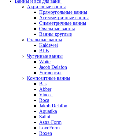
Ванны и все для ванн
Акриловые ванны
Прямоугольные ванны
Асимметричные ванны
Симметричные ванны
Овальные ванны
Ванны круглые
Стальные ванны
Kaldewei
BLB
Чугунные ванны
Wotte
Jacob Delafon
Универсал
Композитные ванны
Bas
Abber
Vincea
Roca
Jakob Delafon
Aquatika
Salini
Astra-Form
LoveForm
Roxen