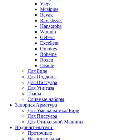
Viega
Mcalpine
Ravak
Rav-slezak
Hansgrohe
Wirquin
Geberit
Excellent
Omnires
Boheme
Roxen
Deante
Для Биде
Для Поддона
Для Писсуара
Для Унитаза
Трапы
Сливные наборы
Запорная Арматура
Для Умывальника/ Биде
Для Писсуара
Для Стиральной Машины
Водонагреватели
Проточные
Накопительные