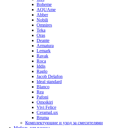
Boheme
AQUAme
Abber
Nobili
Omnires
Teka
Oras
Deante
Armatura
Lemark
Ravak
Roca
Iddis
Raglo
Jacob Delafon
Ideal standard
Blanco
Rea
Pafoni
Omoikiri
Vivi Felice
CeramaLux
Bruma
Комплектующие и уход за смесителями
Мебель для ванны