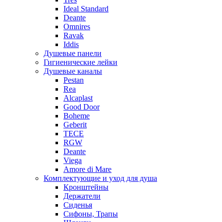
Ideal Standard
Deante
Omnires
Ravak
Iddis
Душевые панели
Гигиенические лейки
Душевые каналы
Pestan
Rea
Alcaplast
Good Door
Boheme
Geberit
TECE
RGW
Deante
Viega
Amore di Mare
Комплектующие и уход для душа
Кронштейны
Держатели
Сиденья
Сифоны, Трапы