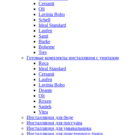
Cersanit
Oli
Lavinia Boho
Schell
Ideal Standard
Laufen
Sanit
Burke
Boheme
Tres
Готовые комплекты инсталляция с унитазом
Roca
Ideal Standard
Cersanit
Laufen
Lavinia Boho
Deante
Oli
Roxen
Santek
Vitra
Инсталляции для биде
Инсталляции для писсуара
Инсталляции для умывальника
Инсталляции для пристенного трапа