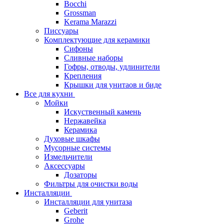
Bocchi
Grossman
Kerama Marazzi
Писсуары
Комплектующие для керамики
Сифоны
Сливные наборы
Гофры, отводы, удлинители
Крепления
Крышки для унитаов и биде
Все для кухни
Мойки
Искуственный камень
Нержавейка
Керамика
Духовые шкафы
Мусорные системы
Измельчители
Аксессуары
Дозаторы
Фильтры для очистки воды
Инсталляции
Инсталляции для унитаза
Geberit
Grohe