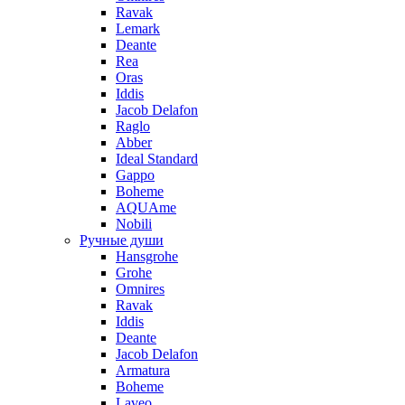
Ravak
Lemark
Deante
Rea
Oras
Iddis
Jacob Delafon
Raglo
Abber
Ideal Standard
Gappo
Boheme
AQUAme
Nobili
Ручные души
Hansgrohe
Grohe
Omnires
Ravak
Iddis
Deante
Jacob Delafon
Armatura
Boheme
Laveo