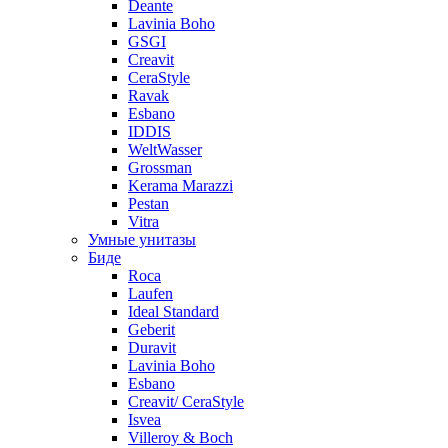
Deante
Lavinia Boho
GSGI
Creavit
CeraStyle
Ravak
Esbano
IDDIS
WeltWasser
Grossman
Kerama Marazzi
Pestan
Vitra
Умные унитазы
Биде
Roca
Laufen
Ideal Standard
Geberit
Duravit
Lavinia Boho
Esbano
Creavit/ CeraStyle
Isvea
Villeroy & Boch