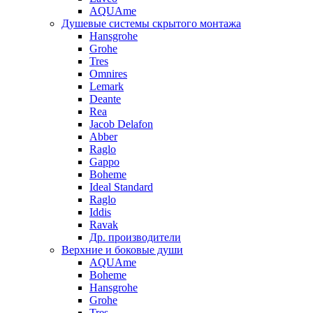
AQUAme
Душевые системы скрытого монтажа
Hansgrohe
Grohe
Tres
Omnires
Lemark
Deante
Rea
Jacob Delafon
Abber
Raglo
Gappo
Boheme
Ideal Standard
Raglo
Iddis
Ravak
Др. производители
Верхние и боковые души
AQUAme
Boheme
Hansgrohe
Grohe
Tres