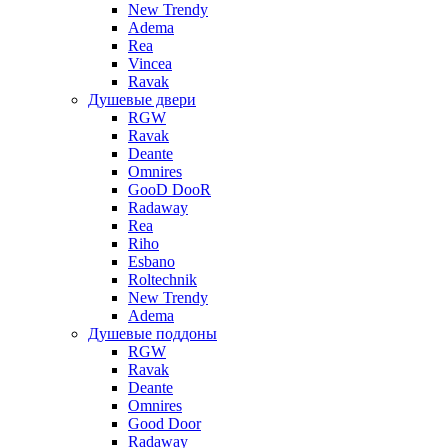
New Trendy
Adema
Rea
Vincea
Ravak
Душевые двери
RGW
Ravak
Deante
Omnires
GooD DooR
Radaway
Rea
Riho
Esbano
Roltechnik
New Trendy
Adema
Душевые поддоны
RGW
Ravak
Deante
Omnires
Good Door
Radaway