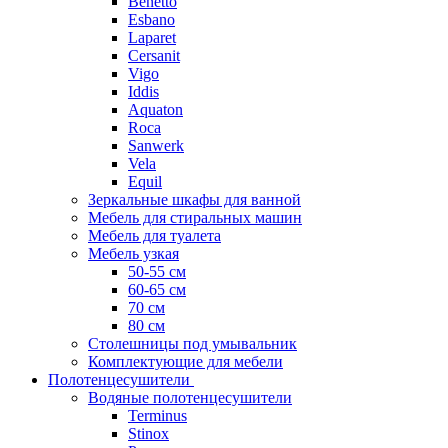
Benetto
Esbano
Laparet
Cersanit
Vigo
Iddis
Aquaton
Roca
Sanwerk
Vela
Equil
Зеркальные шкафы для ванной
Мебель для стиральных машин
Мебель для туалета
Мебель узкая
50-55 см
60-65 см
70 см
80 см
Столешницы под умывальник
Комплектующие для мебели
Полотенцесушители
Водяные полотенцесушители
Terminus
Stinox