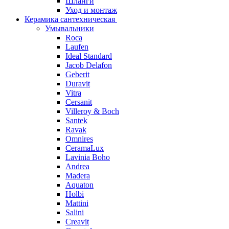
Шланги
Уход и монтаж
Керамика сантехническая
Умывальники
Roca
Laufen
Ideal Standard
Jacob Delafon
Geberit
Duravit
Vitra
Cersanit
Villeroy & Boch
Santek
Ravak
Omnires
CeramaLux
Lavinia Boho
Andrea
Madera
Aquaton
Holbi
Mattini
Salini
Creavit