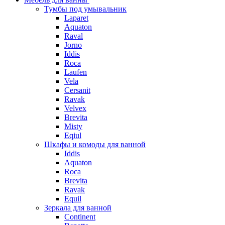
Тумбы под умывальник
Laparet
Aquaton
Raval
Jorno
Iddis
Roca
Laufen
Vela
Cersanit
Ravak
Velvex
Brevita
Misty
Eqiul
Шкафы и комоды для ванной
Iddis
Aquaton
Roca
Brevita
Ravak
Equil
Зеркала для ванной
Continent