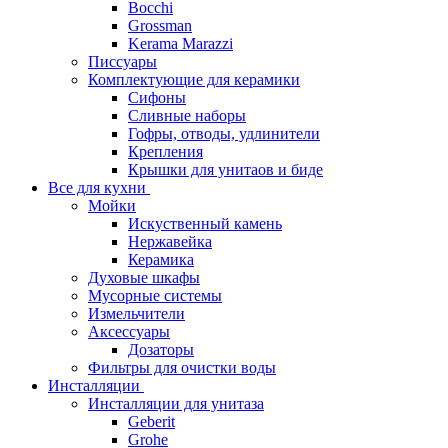
Bocchi
Grossman
Kerama Marazzi
Писсуары
Комплектующие для керамики
Сифоны
Сливные наборы
Гофры, отводы, удлинители
Крепления
Крышки для унитаов и биде
Все для кухни
Мойки
Искуственный камень
Нержавейка
Керамика
Духовые шкафы
Мусорные системы
Измельчители
Аксессуары
Дозаторы
Фильтры для очистки воды
Инсталляции
Инсталляции для унитаза
Geberit
Grohe