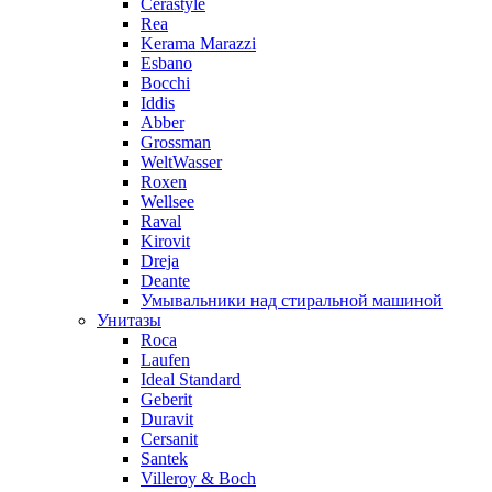
Cerastyle
Rea
Kerama Marazzi
Esbano
Bocchi
Iddis
Abber
Grossman
WeltWasser
Roxen
Wellsee
Raval
Kirovit
Dreja
Deante
Умывальники над стиральной машиной
Унитазы
Roca
Laufen
Ideal Standard
Geberit
Duravit
Cersanit
Santek
Villeroy & Boch