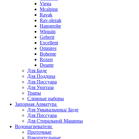
Viega
Mcalpine
Ravak
Rav-slezak
Hansgrohe
Wirquin
Geberit
Excellent
Omnires
Boheme
Roxen
Deante
Для Биде
Для Поддона
Для Писсуара
Для Унитаза
Трапы
Сливные наборы
Запорная Арматура
Для Умывальника/ Биде
Для Писсуара
Для Стиральной Машины
Водонагреватели
Проточные
Накопительные