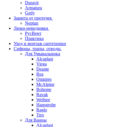
Duravit
Armatura
Gedy
Защита от протечек
Neptun
Люки-невидимки
РусВент
Практика
Уход и монтаж сантехники
Сифоны, трапы, отводы
Для Умывальника
Alcaplast
Viega
Deante
Rea
Omnires
McAlpine
Boheme
Ravak
Wellsee
Hansgrohe
Raglo
Tres
Для Ванны
Alcaplast