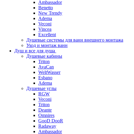
Ambassador
Benetto
New Trendy
Adema
Veconi
Vincea
Excellent
Душевые системы для ванн внешнего монтажа
Уход и монтаж ванн
Душ и все для душа
Душевые кабины
Triton
AvaCan
WeltWasser
Esbano
Adema
Душевые углы
RGW
Veconi
Triton
Deante
Omnires
GooD DooR
Radaway
Ambassador