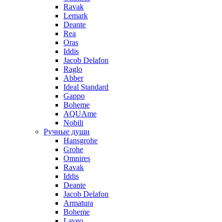
Ravak
Lemark
Deante
Rea
Oras
Iddis
Jacob Delafon
Raglo
Abber
Ideal Standard
Gappo
Boheme
AQUAme
Nobili
Ручные души
Hansgrohe
Grohe
Omnires
Ravak
Iddis
Deante
Jacob Delafon
Armatura
Boheme
Laveo