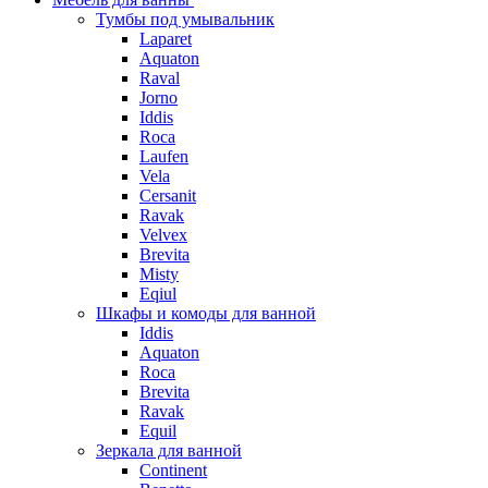
Тумбы под умывальник
Laparet
Aquaton
Raval
Jorno
Iddis
Roca
Laufen
Vela
Cersanit
Ravak
Velvex
Brevita
Misty
Eqiul
Шкафы и комоды для ванной
Iddis
Aquaton
Roca
Brevita
Ravak
Equil
Зеркала для ванной
Continent