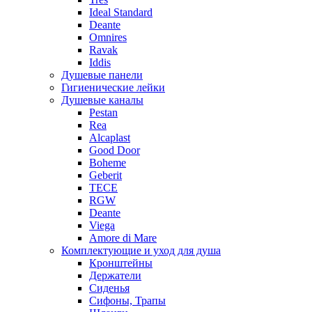
Ideal Standard
Deante
Omnires
Ravak
Iddis
Душевые панели
Гигиенические лейки
Душевые каналы
Pestan
Rea
Alcaplast
Good Door
Boheme
Geberit
TECE
RGW
Deante
Viega
Amore di Mare
Комплектующие и уход для душа
Кронштейны
Держатели
Сиденья
Сифоны, Трапы