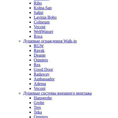
Riho
Kolpa-San
Salini
Lavinia Boho
Coliseum
Veconi
WeltWasser
Roca
Душевые ограждения Walk-in
RGW
Ravak
Deante
Omnires
Rea
Good Door
Radaway
Ambassador
Adema
Veconi
Душевые системы внешнего монтажа
Hansgrohe
Grohe
Tres
Teka
Omnires