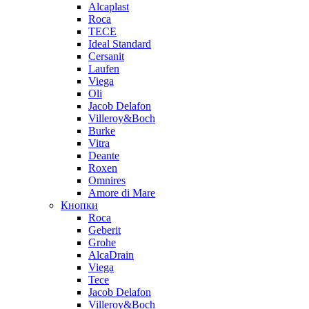
Alcaplast
Roca
TECE
Ideal Standard
Cersanit
Laufen
Viega
Oli
Jacob Delafon
Villeroy&Boch
Burke
Vitra
Deante
Roxen
Omnires
Amore di Mare
Кнопки
Roca
Geberit
Grohe
AlcaDrain
Viega
Tece
Jacob Delafon
Villeroy&Boch