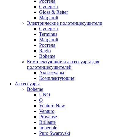
Ростела
Сунержа
Gloss & Reiter
Margaroli
Электрические полотенцесушители
Сунержа
Terminus
Margaroli
Ростела
Raglo
Boheme
Комплектующие и аксессуары для
полотенцесушителей
Аксессуары
Комплектующие
Аксессуары
Boheme
UNO
Q
Venturo New
Venturo
Provanse
Brillante
Imperiale
Puro Swarovski