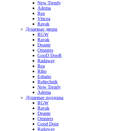
New Trendy
Adema
Rea
Vincea
Ravak
Душевые двери
RGW
Ravak
Deante
Omnires
GooD DooR
Radaway
Rea
Riho
Esbano
Roltechnik
New Trendy
Adema
Душевые поддоны
RGW
Ravak
Deante
Omnires
Good Door
Radaway