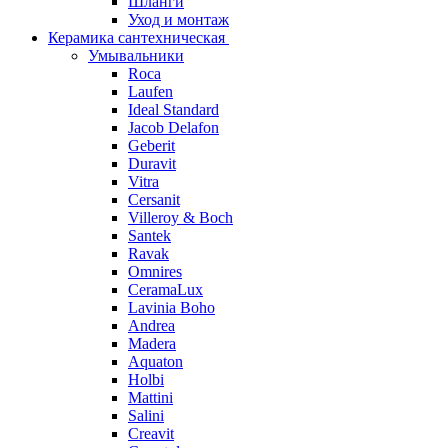
Шланги
Уход и монтаж
Керамика сантехническая
Умывальники
Roca
Laufen
Ideal Standard
Jacob Delafon
Geberit
Duravit
Vitra
Cersanit
Villeroy & Boch
Santek
Ravak
Omnires
CeramaLux
Lavinia Boho
Andrea
Madera
Aquaton
Holbi
Mattini
Salini
Creavit