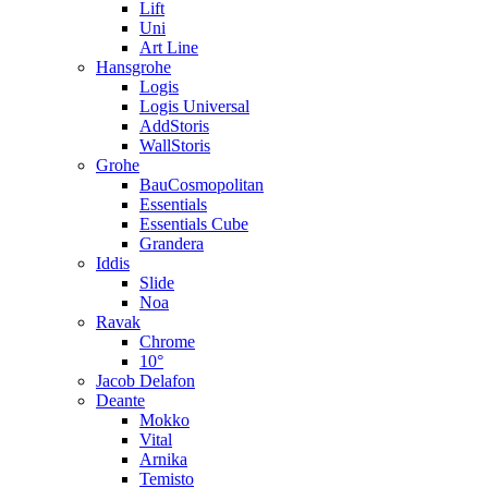
Lift
Uni
Art Line
Hansgrohe
Logis
Logis Universal
AddStoris
WallStoris
Grohe
BauCosmopolitan
Essentials
Essentials Cube
Grandera
Iddis
Slide
Noa
Ravak
Chrome
10°
Jacob Delafon
Deante
Mokko
Vital
Arnika
Temisto