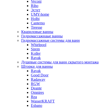
Veconi
Riho
Эстет
UMY-home
Holbi
Canterno
Treesse
Квариловые ванны
Гидромассажнаые ванны
Гидромассажные системы для ванн
Whirlpool
Sirem
Koller
Ravak
Душевые системы для ванн скрытого монтажа
Шторки для ванны
Ravak
Good Door
Radaway
RGW
Deante
Omnires
Rea
WasserKRAFT
Esbano