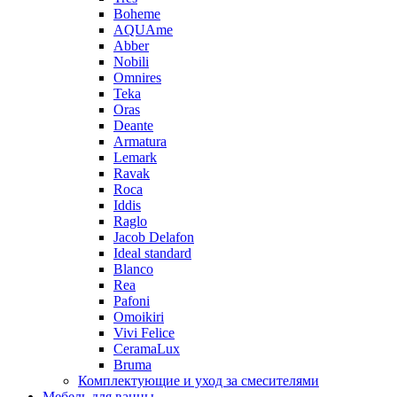
Boheme
AQUAme
Abber
Nobili
Omnires
Teka
Oras
Deante
Armatura
Lemark
Ravak
Roca
Iddis
Raglo
Jacob Delafon
Ideal standard
Blanco
Rea
Pafoni
Omoikiri
Vivi Felice
CeramaLux
Bruma
Комплектующие и уход за смесителями
Мебель для ванны