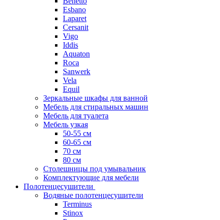
Benetto
Esbano
Laparet
Cersanit
Vigo
Iddis
Aquaton
Roca
Sanwerk
Vela
Equil
Зеркальные шкафы для ванной
Мебель для стиральных машин
Мебель для туалета
Мебель узкая
50-55 см
60-65 см
70 см
80 см
Столешницы под умывальник
Комплектующие для мебели
Полотенцесушители
Водяные полотенцесушители
Terminus
Stinox