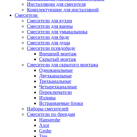
Инсталляции для смесителя
Комплектующие для инсталляций
Смесители
Смесители для кухни
Смесители для ванны
Смесители для умывальника
Смесители для биде
Смесители для душа
Смесители псевдобиде
Внешний монтаж
Скрытый монтаж
Смесители для скрытого монтажа
Одноканальные
Двухканальные
Трехканальные
Четырехканалные
Переключатели
Изливы
Встраиваемые блоки
Наборы смесителей
Смесители по брендам
Hansgrohe
Axor
Grohe
Tres