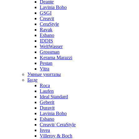
Deante
Lavinia Boho
GSGI
Creavit
CeraStyle
Ravak
Esbano
IDDIS
WeltWasser
Grossman
Kerama Marazzi
Pestan
Vitra
Умные унитазы
Биде
Roca
Laufen
Ideal Standard
Geberit
Duravit
Lavinia Boho
Esbano
Creavit/ CeraStyle
Isvea
Villeroy & Boch