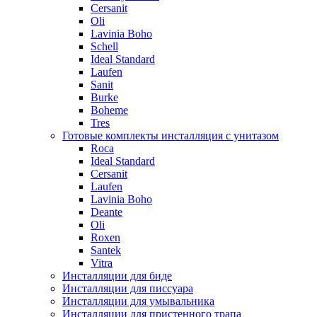
Cersanit
Oli
Lavinia Boho
Schell
Ideal Standard
Laufen
Sanit
Burke
Boheme
Tres
Готовые комплекты инсталляция с унитазом
Roca
Ideal Standard
Cersanit
Laufen
Lavinia Boho
Deante
Oli
Roxen
Santek
Vitra
Инсталляции для биде
Инсталляции для писсуара
Инсталляции для умывальника
Инсталляции для пристенного трапа