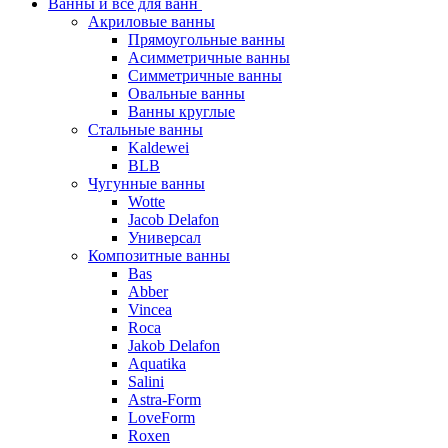
Ванны и все для ванн
Акриловые ванны
Прямоугольные ванны
Асимметричные ванны
Симметричные ванны
Овальные ванны
Ванны круглые
Стальные ванны
Kaldewei
BLB
Чугунные ванны
Wotte
Jacob Delafon
Универсал
Композитные ванны
Bas
Abber
Vincea
Roca
Jakob Delafon
Aquatika
Salini
Astra-Form
LoveForm
Roxen