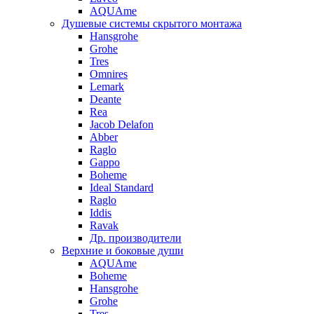
AQUAme
Душевые системы скрытого монтажа
Hansgrohe
Grohe
Tres
Omnires
Lemark
Deante
Rea
Jacob Delafon
Abber
Raglo
Gappo
Boheme
Ideal Standard
Raglo
Iddis
Ravak
Др. производители
Верхние и боковые души
AQUAme
Boheme
Hansgrohe
Grohe
Tres